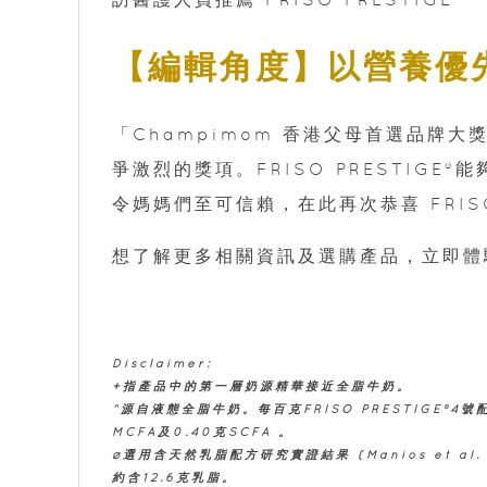
【編輯角度】以營養優
「Champimom 香港父母首選品牌
爭激烈的獎項。FRISO PRESTIG
令媽媽們至可信賴，在此再次恭喜 FRISO 
想了解更多相關資訊及選購產品，立即
Disclaimer:
+指產品中的第一層奶源精華接近全脂牛奶。
^源自液態全脂牛奶。每百克FRISO PRESTIGE®4號配方奶
MCFA及0.40克SCFA 。
ø選用含天然乳脂配方研究實證結果 (Manios et al. B
約含12.6克乳脂。