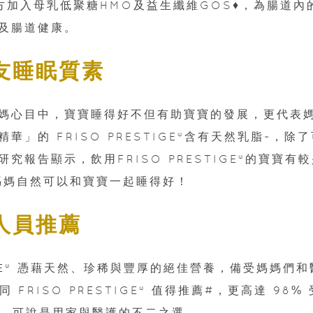
方加入母乳低聚糖HMO及益生纖維GOS♦，為腸道內
及腸道健康。
友睡眠質素
媽心目中，寶寶睡得好不但有助寶寶的發展，更代表
」的 FRISO PRESTIGE®含有天然乳脂~，除了
報告顯示，飲用FRISO PRESTIGE®的寶寶有
媽媽自然可以和寶寶一起睡得好！
人員推薦
TIGE® 憑藉天然、珍稀與豐厚的絕佳營養，備受媽媽們和
FRISO PRESTIGE® 值得推薦#，更高達 98% 
E®**，可說是用家與醫護的不二之選。