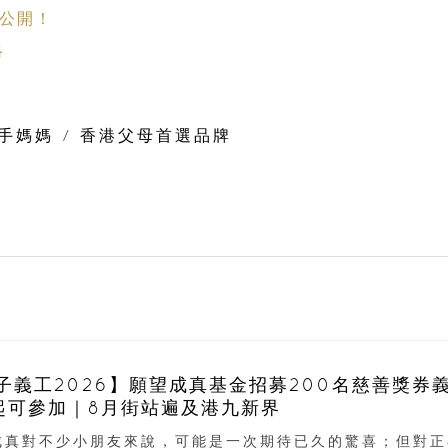
大公開！
略
手媽媽
/
香港父母首選品牌
子義工2026】願望成真基金招募200名慈善獎券
起可參加｜8月街站遍及港九新界
成真對不少小朋友來說，可能是一次期待已久的驚喜；但對正