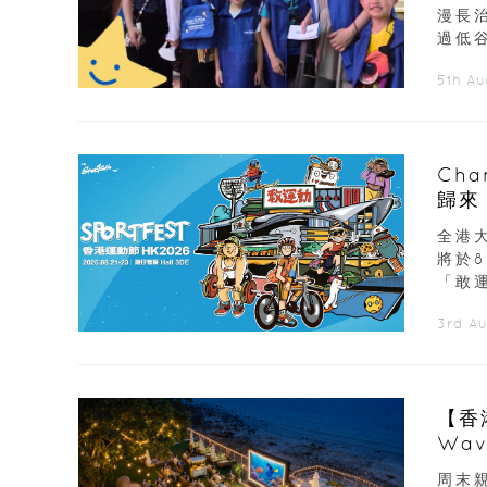
漫長
過低谷
5th A
Ch
歸來
展覽
全港大
將於
「敢運
3rd A
【香
Wav
周末親