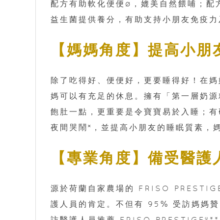
配方有助軟化便便ø，媲美自然餵哺；配
益生菌提供養分，有助支持小朋友免疫力
【媽媽角度】提高小朋
除了吃得好、便便好，更要睡得好！在媽
媽可以有充足的休息。擁有「第一層奶源精華
飽肚一點，更重要是令寶寶易於入睡；有研究
夜間哭鬧˟，並提高小朋友的睡眠質素，
【專業角度】備受醫護
源於荷蘭自家農場的 FRISO PRES
護人員的肯定。不但有 95% 受訪媽媽贊同 
訪醫護人員推薦 FRISO PRESTIG