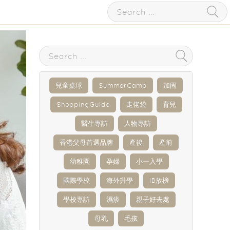
兒童桌球
SummerCamp
加固
ShoppingGuide
走佬袋
育兒
醫生專訪
人物專訪
香港父母首選品牌
產後
產前
幼稚園
孕婦
小一入學
國際學校
海外升學
IB放榜
學校專訪
濕疹
親子好去處
母乳
毛孩