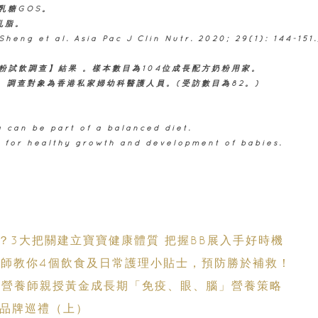
乳糖GOS。
克乳脂。
al. Asia Pac J Clin Nutr. 2020; 29(1): 144-151.
方奶粉試飲調查】結果 。樣本數目為104位成長配方奶粉用家。
果。調查對象為香港私家婦幼科醫護人員。(受訪數目為82。)
 can be part of a balanced diet.
n for healthy growth and development of babies.
？3大把關建立寶寶健康體質 把握BB展入手好時機
養師教你4個飲食及日常護理小貼士，預防勝於補救！​
單：營養師親授黃金成長期「免疫、眼、腦」營養策略
獎品牌巡禮（上）