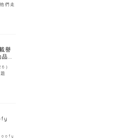
他們走
6載譽
動品牌
26）
主題
fy
oofy