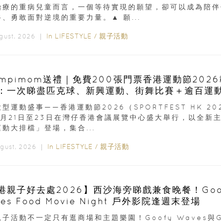
治療的重病兒童而言，一個等待實現的願望，卻可以成為陪伴
、勇敢面對逆境的重要力量。▲ 願...
In
LIFESTYLE
/
親子活動
ugust, 2026 ｜
ampimom送禮｜免費200張門票香港運動節202
：一次睇盡匹克球、新興運動、街舞比賽＋逾百運
型運動盛事——香港運動節2026（SPORTFEST HK 20
8月21日至23日在灣仔香港會議展覽中心盛大舉行，以全新
動大排檔」登場，集合...
In
LIFESTYLE
/
親子活動
ugust, 2026 ｜
港親子好去處2026】西沙海旁睇戲兼食晚餐！Goo
es Food Movie Night 戶外影院逢週末登場
子活動不一定只有逛商場和主題樂園！Goofy Waves與G