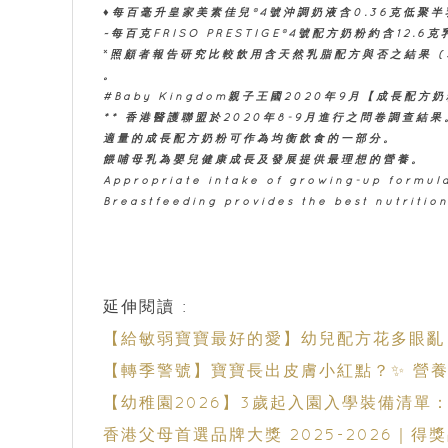
♦每百毫升皇家美素佳兒®4號沖調奶液含0.36克低聚半
~每百克FRISO PRESTIGE®4號配方奶粉約含12.6
˟照顧者報告研究比較飲用含天然乳脂配方與否之結果 (Sheng et 
。
#Baby Kingdom親子王國2020年9月【成長配
** 香港醫護聯盟於2020年8-9月進行之問卷調查結
適量的成長配方奶粉可作為均衡飲食的一部分。
餵哺母乳為嬰兒健康成長及發展提供最理想的營養。
Appropriate intake of growing-up formula
Breastfeeding provides the best nutritio
延伸閱讀 :
【給敏弱寶寶最好的愛】幼兒配方花多眼亂
​​【轉季警號】寶寶長出皮膚小紅點？✨ 營
【幼稚園2026】3歲起入園入學裝備清
香港父母首選品牌大獎 2025-2026｜得