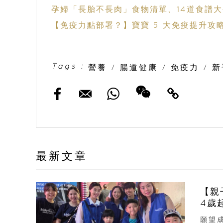
孕婦「長胎不長肉」食物清單、14道食譜
【免疫力點部署？】寶寶 5 大免疫提升攻
Tags :
營養
/
腸道健康
/
免疫力
/
新
最新文章
【親
4歲
願望