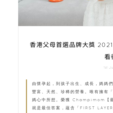
香港父母首選品牌大獎 2021｜
看
1st 
由懷孕起，到孩子出生、成長，媽媽
豐富、天然、珍稀的營養。唯有擁有「
媽心中所想。榮獲 Champimom【最
就是最佳答案，蘊含「FIRST LAYE