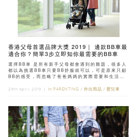
香港父母首選品牌大獎 2019｜ 邊款BB車最
適合你？簡單3步立即知你最需要的BB車
選擇BB車 是所有新手父母都會遇到的難題，很多人
都以為挑選BB車只要BB舒服就可以，可是原來只顧
BB的感受，而忽略了爸爸媽媽的實際需要和生活習
慣分分鐘會令BB和爸爸媽媽一起受苦...
In
PARENTING
/
外出用品
/
嬰兒車
29th April, 2019 ｜