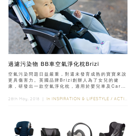
過濾污染物 BB車空氣淨化枕Brizi
空氣污染問題日益嚴重，對還未發育成熟的寶寶來說
更具傷害力。英國品牌Brizi創辦人為了女兒的健
康，研發出一款空氣淨化枕，適用於嬰兒車及Car
Seat，過濾空氣中的污染物達80%。感應器檢測污
染物...
In
INSPIRATION & LIFESTYLE
/
ACTIVITY & GEAR
28th May, 2018 ｜