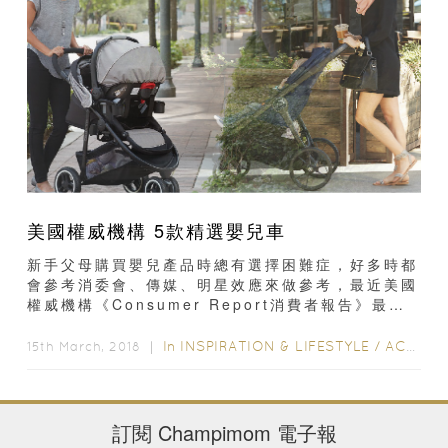
美國權威機構 5款精選嬰兒車
新手父母購買嬰兒產品時總有選擇困難症，好多時都
會參考消委會、傳媒、明星效應來做參考，最近美國
權威機構《Consumer Report消費者報告》最近
選出最佳嬰兒車...
In
INSPIRATION & LIFESTYLE
/
ACTIVITY & GEAR
15th March, 2018 ｜
訂閱
Champimom
電子報