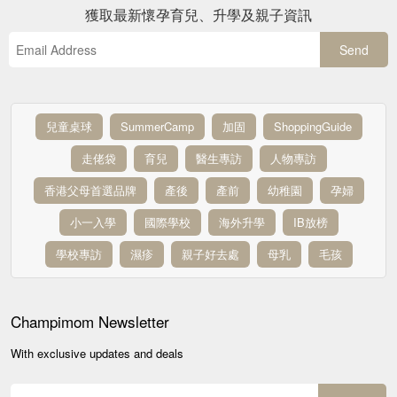
獲取最新懷孕育兒、升學及親子資訊
Send
兒童桌球
SummerCamp
加固
ShoppingGuide
走佬袋
育兒
醫生專訪
人物專訪
香港父母首選品牌
產後
產前
幼稚園
孕婦
小一入學
國際學校
海外升學
IB放榜
學校專訪
濕疹
親子好去處
母乳
毛孩
Champimom
Newsletter
With exclusive updates and deals