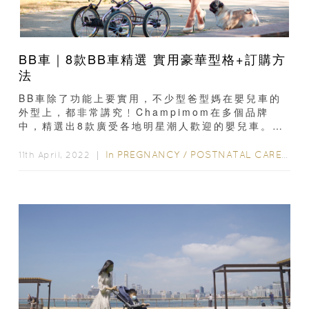
BB車｜8款BB車精選 實用豪華型格+訂購方
法
BB車除了功能上要實用，不少型爸型媽在嬰兒車的
外型上，都非常講究﹗Champimom在多個品牌
中，精選出8款廣受各地明星潮人歡迎的嬰兒車。BB
車精選1：Silver Cross Vintage...
In
PREGNANCY
/
POSTNATAL CARE
/
0-
11th April, 2022 ｜