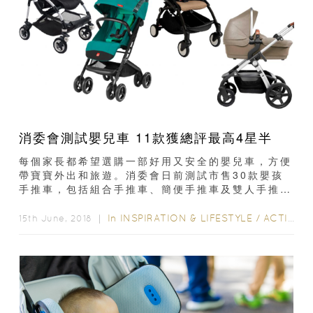
消委會測試嬰兒車 11款獲總評最高4星半
每個家長都希望選購一部好用又安全的嬰兒車，方便
帶寶寶外出和旅遊。消委會日前測試市售30款嬰孩
手推車，包括組合手推車、簡便手推車及雙人手推
車，當中11款總評獲最高的4星半...
In
INSPIRATION & LIFESTYLE
/
ACTIVITY & GEAR
15th June, 2018 ｜