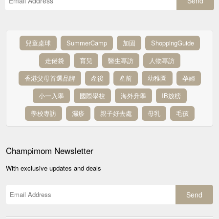
Send
兒童桌球
SummerCamp
加固
ShoppingGuide
走佬袋
育兒
醫生專訪
人物專訪
香港父母首選品牌
產後
產前
幼稚園
孕婦
小一入學
國際學校
海外升學
IB放榜
學校專訪
濕疹
親子好去處
母乳
毛孩
Champimom
Newsletter
With exclusive updates and deals
Send