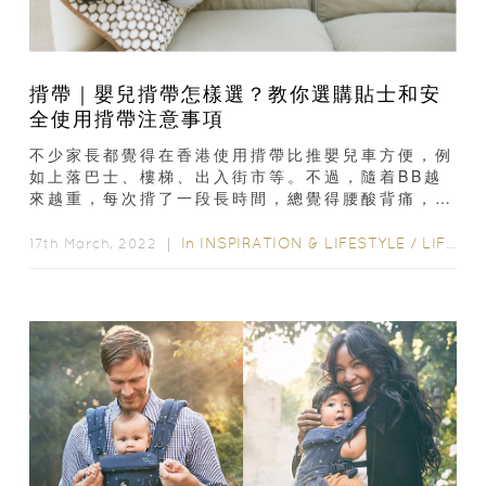
揹帶｜嬰兒揹帶怎樣選？教你選購貼士和安
全使用揹帶注意事項
不少家長都覺得在香港使用揹帶比推嬰兒車方便，例
如上落巴士、樓梯、出入街市等。不過，隨着BB越
來越重，每次揹了一段長時間，總覺得腰酸背痛，名
符其實是甜蜜的負擔！如果使用方法正確...
In
INSPIRATION & LIFESTYLE
/
LIFESTYLE
17th March, 2022 ｜