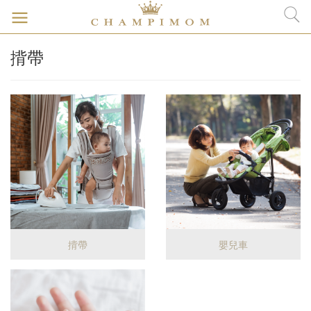
揹帶
揹帶
嬰兒車