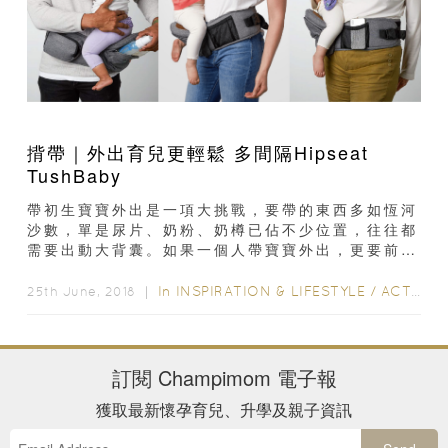
揹帶｜外出育兒更輕鬆 多間隔Hipseat
TushBaby
帶初生寶寶外出是一項大挑戰，要帶的東西多如恆河
沙數，單是尿片、奶粉、奶樽已佔不少位置，往往都
需要出動大背囊。如果一個人帶寶寶外出，更要前面
揹揹帶，後面揹背囊，要取物品也不方便...
In
INSPIRATION & LIFESTYLE
/
ACTIVITY & GEAR
25th June, 2018 ｜
訂閱
Champimom
電子報
獲取最新懷孕育兒、升學及親子資訊