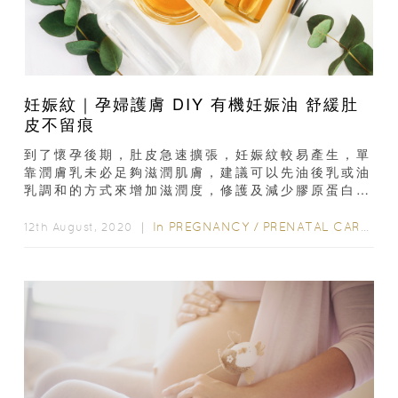
妊娠紋｜孕婦護膚 DIY 有機妊娠油 舒緩肚
皮不留痕
到了懷孕後期，肚皮急速擴張，妊娠紋較易產生，單
靠潤膚乳未必足夠滋潤肌膚，建議可以先油後乳或油
乳調和的方式來增加滋潤度，修護及減少膠原蛋白
（collagen）及彈性蛋白（elastin）的纖維斷
裂...
In
PREGNANCY
/
PRENATAL CARE
/
產
12th August, 2020 ｜