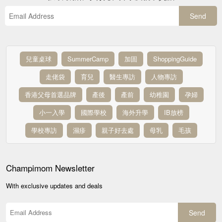
Send
兒童桌球
SummerCamp
加固
ShoppingGuide
走佬袋
育兒
醫生專訪
人物專訪
香港父母首選品牌
產後
產前
幼稚園
孕婦
小一入學
國際學校
海外升學
IB放榜
學校專訪
濕疹
親子好去處
母乳
毛孩
Champimom
Newsletter
With exclusive updates and deals
Send