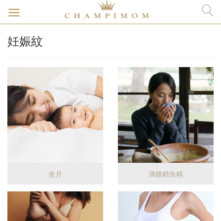
妊娠紋
坐月
滴雞精魚精