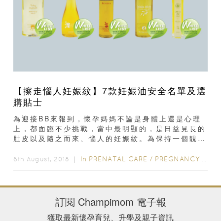
【擦走惱人妊娠紋】7款妊娠油安全名單及選
購貼士
為迎接BB來報到，懷孕媽媽不論是身體上還是心理
上，都面臨不少挑戰，當中最明顯的，是日益見長的
肚皮以及隨之而來、惱人的妊娠紋。為保持一個靚靚
光滑的肚皮，在懷孕期間準媽媽會擦妊娠油以減淡妊
娠紋...
In
PRENATAL CARE
/
PREGNANCY
/
產
6th August, 2018 ｜
訂閱
Champimom
電子報
獲取最新懷孕育兒、升學及親子資訊