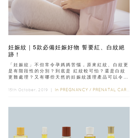
妊娠紋｜5款必備妊娠好物 誓要紅、白紋絕
跡！
「妊娠紋」不但常令孕媽媽苦惱，原來紅紋、白紋更
是有階段性的分別？到底是 紅紋較可怕？還是白紋
更難處理？又有哪些天然的妊娠紋護理產品可以令
紅、白紋絕跡？妊娠紋的形成過程...
In
PREGNANCY
/
PRENATAL CARE
/
15th October, 2019 ｜