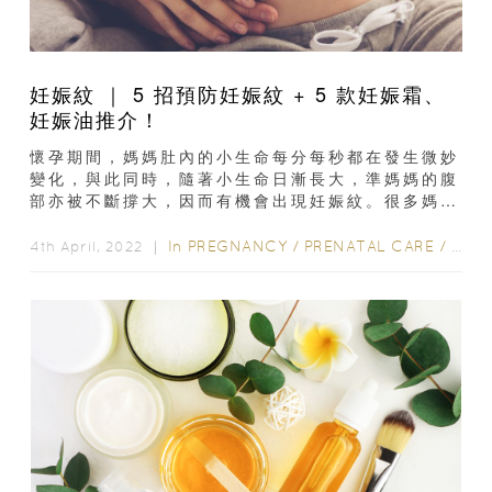
妊娠紋 ｜ 5 招預防妊娠紋 + 5 款妊娠霜、
妊娠油推介！
懷孕期間，媽媽肚內的小生命每分每秒都在發生微妙
變化，與此同時，隨著小生命日漸長大，準媽媽的腹
部亦被不斷撐大，因而有機會出現妊娠紋。很多媽媽
都擔心自己會有妊娠紋，但其實可從以下5個方法預
防，同場加咉...
In
PREGNANCY
/
PRENATAL CARE
/
產後
4th April, 2022 ｜