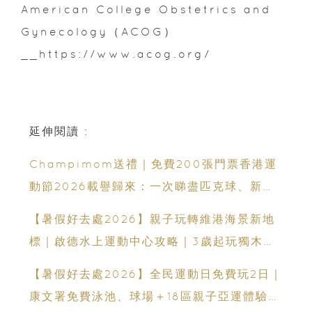
American College Obstetrics and
Gynecology（ACOG）
__https://www.acog.org/
延伸閱讀 :
Champimom送禮｜免費200張門票香港運
動節2026載譽歸來：一次睇盡匹克球、新興
運動、街舞比賽＋逾百運動品牌展覽
【暑假好去處2026】親子玩轉維港海景新地
標｜啟德水上運動中心攻略｜3歲起玩獨木舟
＋7大親子水上活動＋報名方法
【暑假好去處2026】全民運動日免費玩2日｜
康文署免費泳池、球場＋18區親子亞運體驗活