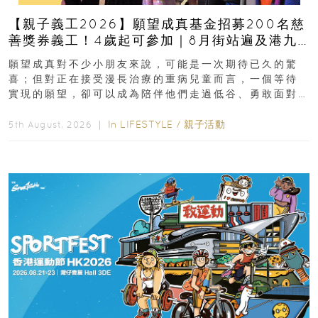
【親子義工2026】願望成真基金招募200名慈
善獎券義工！4歲起可參加｜8月街站遍及港九
新界
願望成真對不少小朋友來說，可能是一次期待已久的驚
喜；但對正在接受漫長治療的重病兒童而言，一個等待
實現的願望，卻可以成為陪伴他們走過低谷、勇敢面對
逆境的重要力量。▲ 願...
In
LIFESTYLE
/
親子活動
5th August, 2026 ｜