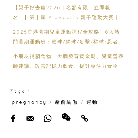
動｜附搶先預約攻略
【親子好去處2026｜名額有限，立即報
名！】第十屆 KidSports 親子運動大賽｜
50+學校認可：啟發兒童小鐵人潛能
2026香港暑期兒童運動課程全攻略｜6大熱
門暑期運動班：籃球/網球/劍擊/欖球/忍者訓
練+親子跑步賽
小朋友補腦食物、大腦發育黃金期、兒童營養
師建議、改善記憶力飲食、提升專注力食物
Tags :
pregnancy
/
產前瑜伽
/
運動