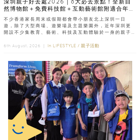
深圳親子好去處2026｜8大必去景點！全新自
然博物館＋免費科技館＋互動藝術館附適合年
齡、交通、門票、開放時間
不少香港家長周末或假期都會帶小朋友北上深圳一日
遊，除了大型商場、遊樂場及主題樂園外，近年深圳更
開設不少集教育、藝術、科技及互動體驗於一身的親子
好去處！暑假唔想再行商場...
In
LIFESTYLE
/
親子活動
6th August, 2026 ｜