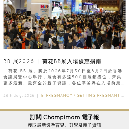
BB 展2026 ︳荷花BB展入場優惠指南
「荷花 BB 展」將於2026年7月30日至8月2日於香港
會議展覽中心舉行，展會有多達500個展銷攤位，齊集
更多最新、最齊全的親子資訊，各位準爸媽在入場前應
先閱讀購物指南...
In
PREGNANCY
/
GETTING PREGNANT
/
P
28th July, 2026 ｜
訂閱
Champimom
電子報
獲取最新懷孕育兒、升學及親子資訊