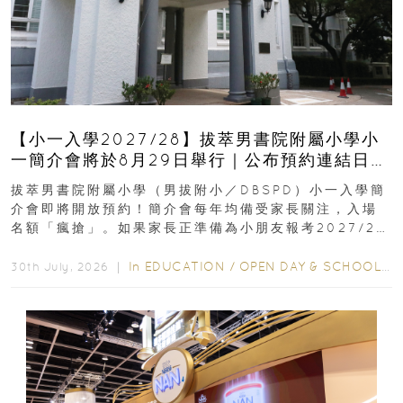
【小一入學2027/28】拔萃男書院附屬小學小
一簡介會將於8月29日舉行｜公布預約連結日期
｜更設有網上重溫
拔萃男書院附屬小學（男拔附小／DBSPD）小一入學簡
介會即將開放預約！簡介會每年均備受家長關注，入場
名額「瘋搶」。如果家長正準備為小朋友報考2027/28
學年小一，想...
In
EDUCATION
/
OPEN DAY & SCHOOL EVENTS
30th July, 2026 ｜