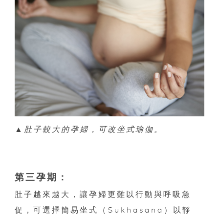
▲
肚子較大的孕婦，可改坐式瑜伽。
第三孕期：
肚子越來越大，讓孕婦更難以行動與呼吸急
促，可選擇簡易坐式（Sukhasana）以靜