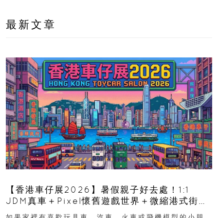
最新文章
【香港車仔展2026】暑假親子好去處！1:1
JDM真車＋Pixel懷舊遊戲世界＋微縮港式街景
8月灣仔登場 車迷家庭必去！
如果家裡有喜歡玩具車、汽車、火車或飛機模型的小朋