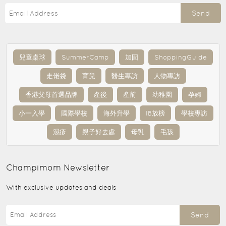
Send
兒童桌球
SummerCamp
加固
ShoppingGuide
走佬袋
育兒
醫生專訪
人物專訪
香港父母首選品牌
產後
產前
幼稚園
孕婦
小一入學
國際學校
海外升學
IB放榜
學校專訪
濕疹
親子好去處
母乳
毛孩
Champimom
Newsletter
With exclusive updates and deals
Send