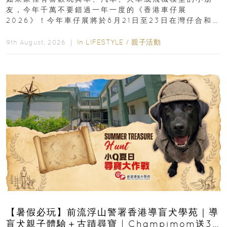
友，今年千萬不要錯過一年一度的《香港車仔展
2026》！今年車仔展將於8月21日至23日在灣仔合和酒
店 Grand Ballroom舉行...
In
LIFESTYLE
/
親子活動
9th August, 2026 ｜
【暑假必玩】前流浮山警署香港導盲犬學苑｜導
盲犬親子體驗＋古蹟尋寶 | Champimom送3