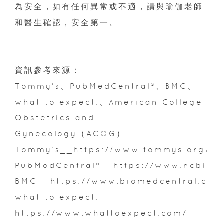
為安全，如有任何異常或不適，請與瑜伽老師
和醫生確認，安全第一。
資訊參考來源：
Tommy’s、PubMedCentral®、BMC、
what to expect.、American College
Obstetrics and
Gynecology（ACOG）
Tommy’s__https://www.tommys.org/
PubMedCentral®__https://www.ncbi.nl
BMC__https://www.biomedcentral.com
what to expect.__
https://www.whattoexpect.com/