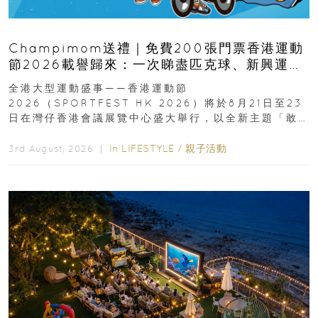
Champimom送禮｜免費200張門票香港運動
節2026載譽歸來：一次睇盡匹克球、新興運
動、街舞比賽＋逾百運動品牌展覽
全港大型運動盛事——香港運動節
2026（SPORTFEST HK 2026）將於8月21日至23
日在灣仔香港會議展覽中心盛大舉行，以全新主題「敢
運動大排檔」登場，集合...
In
LIFESTYLE
/
親子活動
3rd August, 2026 ｜