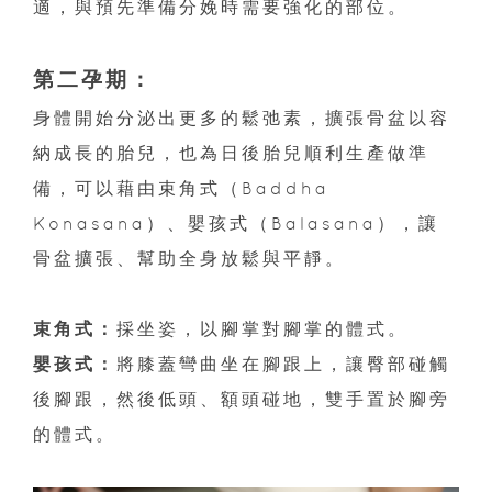
適，與預先準備分娩時需要強化的部位。
第二孕期：
身體開始分泌出更多的鬆弛素，擴張骨盆以容
納成長的胎兒，也為日後胎兒順利生產做準
備，可以藉由束角式（Baddha
Konasana）、嬰孩式（Balasana），讓
骨盆擴張、幫助全身放鬆與平靜。
束角式：
採坐姿，以腳掌對腳掌的體式。
嬰孩式：
將膝蓋彎曲坐在腳跟上，讓臀部碰觸
後腳跟，然後低頭、額頭碰地，雙手置於腳旁
的體式。