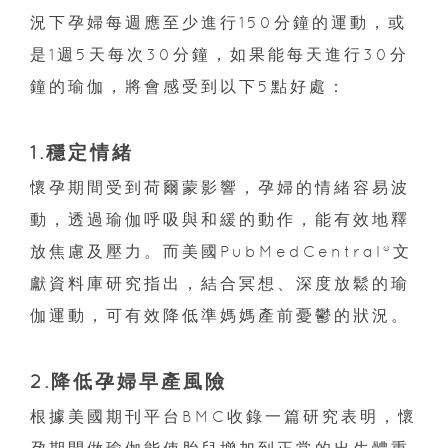
況下孕婦每週應至少進行150分鐘的運動，或
是1週5天每次30分鐘，如果能每天進行30分
鐘的瑜伽，將會感受到以下5點好處：
1.穩定情緒
懷孕期間受到荷爾蒙影響，孕婦的情緒容易波
動，透過瑜伽呼吸與和緩的動作，能有效地釋
放焦慮及壓力。而美國PubMedCentral®文
獻資料庫研究指出，結合冥想、深度放鬆的瑜
伽運動，可有效降低準媽媽產前憂鬱的狀況。
2.降低孕婦早產風險
根據美國期刊平台BMC收錄一篇研究表明，懷
孕期間做瑜伽能使胎兒增加到正常的出生體重