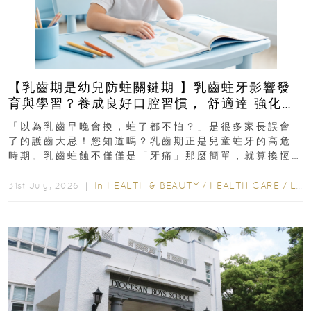
【乳齒期是幼兒防蛀關鍵期 】乳齒蛀牙影響發
育與學習？養成良好口腔習慣， 舒適達 強化琺
瑯質 兒童牙膏防護指南
「以為乳齒早晚會換，蛀了都不怕？」是很多家長誤會
了的護齒大忌！您知道嗎？乳齒期正是兒童蛀牙的高危
時期。乳齒蛀蝕不僅僅是「牙痛」那麼簡單，就算換恆
齒也有影響！後果將如骨牌效應般...
In
HEALTH & BEAUTY
/
HEALTH CARE
/
LIFESTYLE
31st July, 2026 ｜