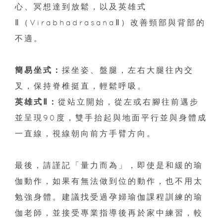
心、冥想達到放鬆，以及英雄式
Ⅱ（VirabhadrasanaⅡ）改善頸部與背部的
不適。
簡易坐式：
採坐姿、盤腿，左右大腿往內交
叉，保持脊椎挺直，輕鬆呼吸。
英雄式Ⅱ：
從站立開始，從左或右腳往前邁步
並呈現90度，雙手抬起與地面平行並與身體成
一直線，視線朝向前方手臂方向。
最後，請謹記「量力而為」，即使是和緩的瑜
伽動作，如果有無法做到位的動作，也不用太
勉強身體。建議找受過孕婦瑜伽課程訓練的瑜
伽老師，並接受專業指導後再於家中練習，較