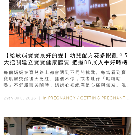
【給敏弱寶寶最好的愛】幼兒配方花多眼亂？3
大把關建立寶寶健康體質 把握BB展入手好時機
每個媽媽在育兒路上都會遇到不同的挑戰。每當看到寶
寶肌膚突然後天泛紅、抓個不停，或者肚仔「咕嚕咕
嚕」不舒服而哭鬧時，媽媽心裡總滿是心痛與無奈。混
合餵養揀奶粉？選擇幼兒配...
In
PREGNANCY
/
GETTING PREGNANT
/
P
29th July, 2026 ｜