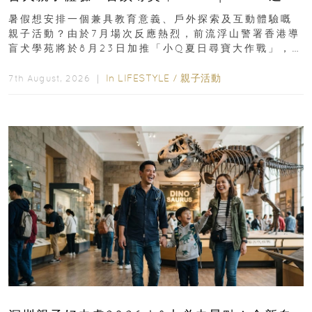
組免費名額
暑假想安排一個兼具教育意義、戶外探索及互動體驗嘅
親子活動？由於7月場次反應熱烈，前流浮山警署香港導
盲犬學苑將於8月23日加推「小Q夏日尋寶大作戰」，家
長與小朋友可以走進前流浮山警署...
In
LIFESTYLE
/
親子活動
7th August, 2026 ｜