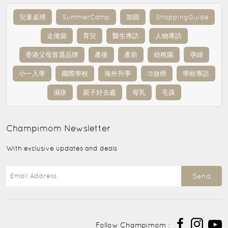
兒童桌球
SummerCamp
加固
ShoppingGuide
走佬袋
育兒
醫生專訪
人物專訪
香港父母首選品牌
產後
產前
幼稚園
孕婦
小一入學
國際學校
海外升學
IB放榜
學校專訪
濕疹
親子好去處
母乳
毛孩
Champimom
Newsletter
With exclusive updates and deals
Send
Follow Champimom :