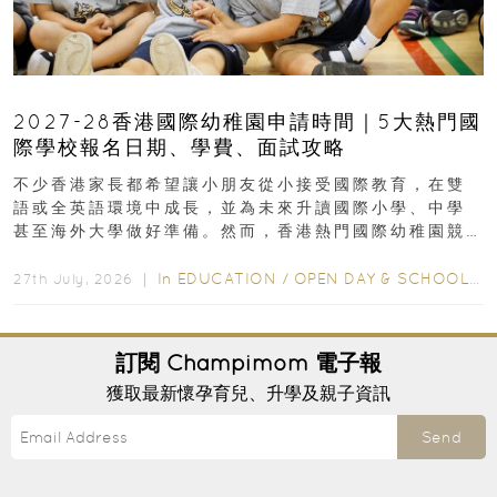
2027-28香港國際幼稚園申請時間｜5大熱門國
際學校報名日期、學費、面試攻略
不少香港家長都希望讓小朋友從小接受國際教育，在雙
語或全英語環境中成長，並為未來升讀國際小學、中學
甚至海外大學做好準備。然而，香港熱門國際幼稚園競
爭激烈，大部分學校會於入學前約一年開始接受申請...
In
EDUCATION
/
OPEN DAY & SCHOOL EVENTS
27th July, 2026 ｜
訂閱
Champimom
電子報
獲取最新懷孕育兒、升學及親子資訊
Send