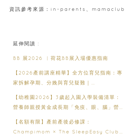
資訊參考來源：in-parents、mamaclub
延伸閱讀 :
BB 展2026 ︳荷花BB展入場優惠指南
【2026產前講座精華】全方位育兒指南：專
家拆解孕期、分娩與育兒疑難｜
Champimom
【幼稚園2026】3歲起入園入學裝備清單：
營養師親授黃金成長期「免疫、眼、腦」營養
策略
【名額有限】產前產後必修課：
Champimom × The SleepEasy Club