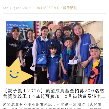
好去處！暑假唔想再行商場...
In
LIFESTYLE
/
親子活動
6th August, 2026 ｜
【親子義工2026】願望成真基金招募200名慈
善獎券義工！4歲起可參加｜8月街站遍及港九
新界
願望成真對不少小朋友來說，可能是一次期待已久的驚