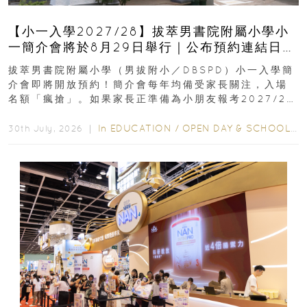
【小一入學2027/28】拔萃男書院附屬小學小
一簡介會將於8月29日舉行｜公布預約連結日期
｜更設有網上重溫
拔萃男書院附屬小學（男拔附小／DBSPD）小一入學簡
介會即將開放預約！簡介會每年均備受家長關注，入場
名額「瘋搶」。如果家長正準備為小朋友報考2027/28
學年小一，想...
In
EDUCATION
/
OPEN DAY & SCHOOL EVENTS
30th July, 2026 ｜