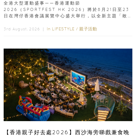
全港大型運動盛事——香港運動節
2026（SPORTFEST HK 2026）將於8月21日至23
日在灣仔香港會議展覽中心盛大舉行，以全新主題「敢
運動大排檔」登場，集合...
In
LIFESTYLE
/
親子活動
3rd August, 2026 ｜
【香港親子好去處2026】西沙海旁睇戲兼食晚