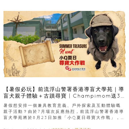
【暑假必玩】前流浮山警署香港導盲犬學苑｜導
盲犬親子體驗＋古蹟尋寶 | Champimom送3
組免費名額
暑假想安排一個兼具教育意義、戶外探索及互動體驗嘅
親子活動？由於7月場次反應熱烈，前流浮山警署香港導
盲犬學苑將於8月23日加推「小Q夏日尋寶大作戰」，家
長與小朋友可以走進前流浮山警署...