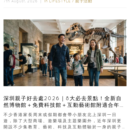
In
LIFESTYLE
/
親子活動
7th August, 2026 ｜
深圳親子好去處2026｜8大必去景點！全新自
然博物館＋免費科技館＋互動藝術館附適合年
齡、交通、門票、開放時間
不少香港家長周末或假期都會帶小朋友北上深圳一日
遊，除了大型商場、遊樂場及主題樂園外，近年深圳更
開設不少集教育、藝術、科技及互動體驗於一身的親子