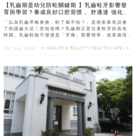
【乳齒期是幼兒防蛀關鍵期 】乳齒蛀牙影響發
育與學習？養成良好口腔習慣， 舒適達 強化琺
瑯質 兒童牙膏防護指南
「以為乳齒早晚會換，蛀了都不怕？」是很多家長誤會
了的護齒大忌！您知道嗎？乳齒期正是兒童蛀牙的高危
時期。乳齒蛀蝕不僅僅是「牙痛」那麼簡單，就算換恆
齒也有影響！後果將如骨牌效應般...
In
HEALTH & BEAUTY
/
HEALTH CARE
/
LIFESTYLE
31st July, 2026 ｜