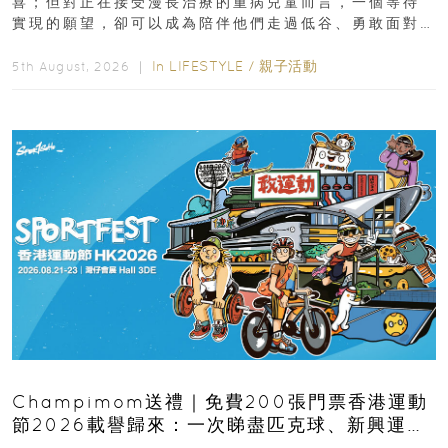
喜；但對正在接受漫長治療的重病兒童而言，一個等待
實現的願望，卻可以成為陪伴他們走過低谷、勇敢面對
逆境的重要力量。▲ 願...
In
LIFESTYLE
/
親子活動
5th August, 2026 ｜
Champimom送禮｜免費200張門票香港運動
節2026載譽歸來：一次睇盡匹克球、新興運
動、街舞比賽＋逾百運動品牌展覽