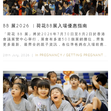
BB 展2026 ︳荷花BB展入場優惠指南
「荷花 BB 展」將於2026年7月30日至8月2日於香港
會議展覽中心舉行，展會有多達500個展銷攤位，齊集
更多最新、最齊全的親子資訊，各位準爸媽在入場前應
先閱讀購物指南...
In
PREGNANCY
/
GETTING PREGNANT
/
P
28th July, 2026 ｜