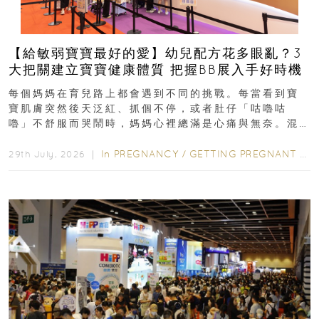
【給敏弱寶寶最好的愛】幼兒配方花多眼亂？3
大把關建立寶寶健康體質 把握BB展入手好時機
每個媽媽在育兒路上都會遇到不同的挑戰。每當看到寶
寶肌膚突然後天泛紅、抓個不停，或者肚仔「咕嚕咕
嚕」不舒服而哭鬧時，媽媽心裡總滿是心痛與無奈。混
合餵養揀奶粉？選擇幼兒配...
In
PREGNANCY
/
GETTING PREGNANT
/
P
29th July, 2026 ｜