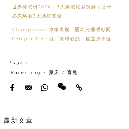
嬰幼兒睡眠網上交流會（費用全免）
世界睡眠日2026｜3大睡眠權威拆解｜父母
必忽略的3大助眠關鍵
Champimom 專家專欄｜嬰幼兒睡眠顧問
Robynn Yip：以「網球心態」建立孩子健康
睡眠
Tags :
Parenting
/
彈床
/
育兒
最新文章