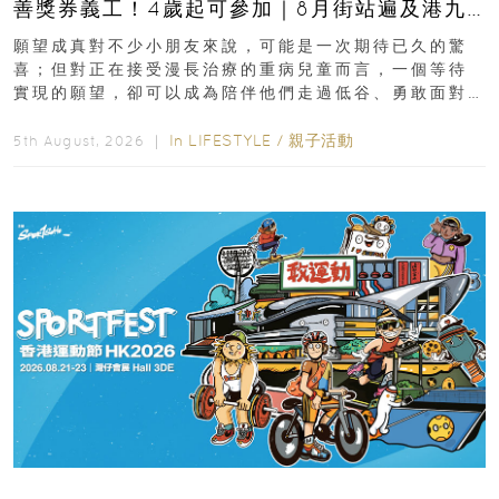
善獎券義工！4歲起可參加｜8月街站遍及港九
新界
願望成真對不少小朋友來說，可能是一次期待已久的驚
喜；但對正在接受漫長治療的重病兒童而言，一個等待
實現的願望，卻可以成為陪伴他們走過低谷、勇敢面對
逆境的重要力量。▲ 願...
In
LIFESTYLE
/
親子活動
5th August, 2026 ｜