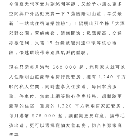
今個夏天想享受片刻悠閒寧靜，又給予小朋友更多
空間與戶外活動充實一下？蒞臨陽明山莊，享受最
新「一站式住宿遊樂體驗*」！陽明山莊坐擁「大潭
郊野公園」翠綠峻嶺，清幽閒逸；私隱度高，交通
亦很便利，只需 15 分鐘就能到達中環等核心地
段，優越環境帶來別具氣派的體驗。
現在只需每月港幣 $68,000 起，您與家人就可以
入住陽明山莊豪華兩房行政套房，擁有 1,240 平方
呎的私人空間，同時盡享入住接送、每日客房服
務、停車位、無線上網等貼心住房服務。想體驗更
豪華的住宿，寬廣的 1,320 平方呎兩房家庭套房，
每月港幣 $78,000 起，讓假期更見寫意。攜帶毛
孩出遊，更可以選擇寵物友善套房，切合各類家庭
需要。