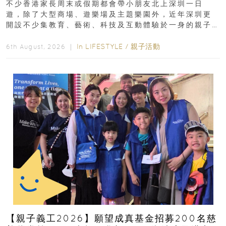
不少香港家長周末或假期都會帶小朋友北上深圳一日
遊，除了大型商場、遊樂場及主題樂園外，近年深圳更
開設不少集教育、藝術、科技及互動體驗於一身的親子
好去處！暑假唔想再行商場...
In
LIFESTYLE
/
親子活動
6th August, 2026 ｜
【親子義工2026】願望成真基金招募200名慈