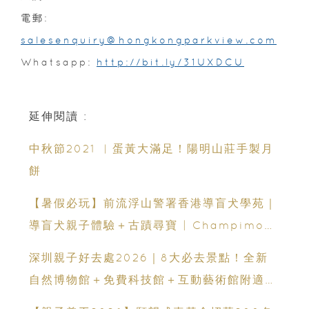
電郵:
salesenquiry@hongkongparkview.com
Whatsapp:
http://bit.ly/31UXDCU
延伸閱讀 :
中秋節2021 ︳蛋黃大滿足！陽明山莊手製月
餅
【暑假必玩】前流浮山警署香港導盲犬學苑｜
導盲犬親子體驗＋古蹟尋寶 | Champimom
送3組免費名額
深圳親子好去處2026｜8大必去景點！全新
自然博物館＋免費科技館＋互動藝術館附適合
年齡、交通、門票、開放時間