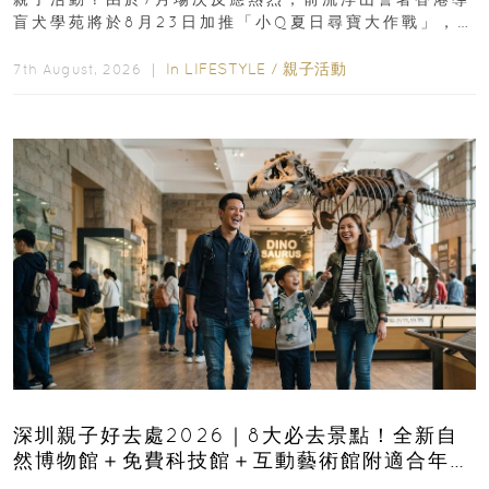
盲犬學苑將於8月23日加推「小Q夏日尋寶大作戰」，家
長與小朋友可以走進前流浮山警署...
In
LIFESTYLE
/
親子活動
7th August, 2026 ｜
深圳親子好去處2026｜8大必去景點！全新自
然博物館＋免費科技館＋互動藝術館附適合年
齡、交通、門票、開放時間