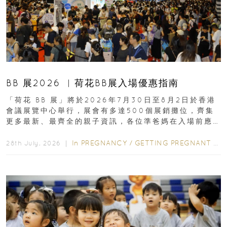
BB 展2026 ︳荷花BB展入場優惠指南
「荷花 BB 展」將於2026年7月30日至8月2日於香港
會議展覽中心舉行，展會有多達500個展銷攤位，齊集
更多最新、最齊全的親子資訊，各位準爸媽在入場前應
先閱讀購物指南...
In
PREGNANCY
/
GETTING PREGNANT
/
P
28th July, 2026 ｜