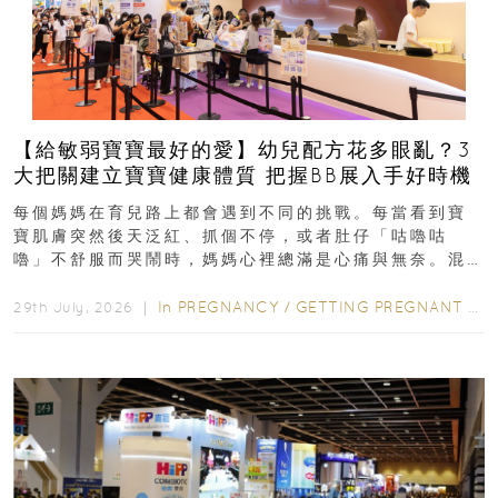
【給敏弱寶寶最好的愛】幼兒配方花多眼亂？3
大把關建立寶寶健康體質 把握BB展入手好時機
每個媽媽在育兒路上都會遇到不同的挑戰。每當看到寶
寶肌膚突然後天泛紅、抓個不停，或者肚仔「咕嚕咕
嚕」不舒服而哭鬧時，媽媽心裡總滿是心痛與無奈。混
合餵養揀奶粉？選擇幼兒配...
In
PREGNANCY
/
GETTING PREGNANT
/
P
29th July, 2026 ｜