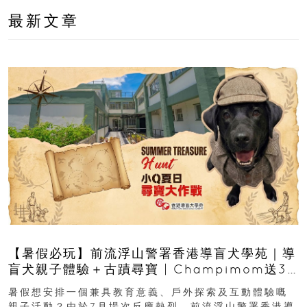
最新文章
【暑假必玩】前流浮山警署香港導盲犬學苑｜導
盲犬親子體驗＋古蹟尋寶 | Champimom送3
組免費名額
暑假想安排一個兼具教育意義、戶外探索及互動體驗嘅
親子活動？由於7月場次反應熱烈，前流浮山警署香港導