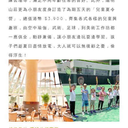
練習場等，滿足不同年齡住客的喜好。此外，陽明
山莊更為小朋友度身訂造了為期五天的「兒童夏令
營」，總值港幣 $3,900，齊集各式各樣的兒童興
趣班，由空中瑜伽、武術、足球，到美術工作坊都
一應俱全，動靜兼備，讓小朋友邊玩耍邊學習。孩
子們趁夏日盡情放電，大人就可以無後顧之憂，偷
得浮生！