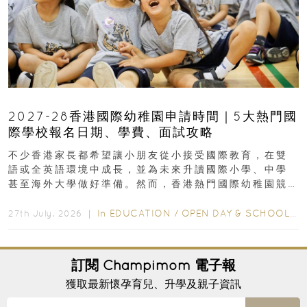
2027-28香港國際幼稚園申請時間｜5大熱門國
際學校報名日期、學費、面試攻略
不少香港家長都希望讓小朋友從小接受國際教育，在雙
語或全英語環境中成長，並為未來升讀國際小學、中學
甚至海外大學做好準備。然而，香港熱門國際幼稚園競
爭激烈，大部分學校會於入學前約一年開始接受申請...
In
EDUCATION
/
OPEN DAY & SCHOOL EVENTS
27th July, 2026 ｜
訂閱
Champimom
電子報
獲取最新懷孕育兒、升學及親子資訊