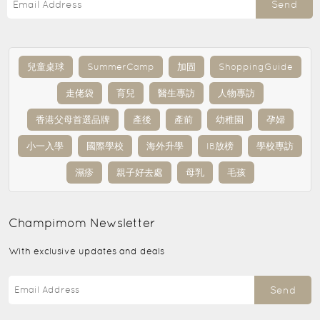
Send
兒童桌球
SummerCamp
加固
ShoppingGuide
走佬袋
育兒
醫生專訪
人物專訪
香港父母首選品牌
產後
產前
幼稚園
孕婦
小一入學
國際學校
海外升學
IB放榜
學校專訪
濕疹
親子好去處
母乳
毛孩
Champimom
Newsletter
With exclusive updates and deals
Send