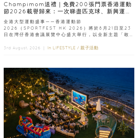
Champimom送禮｜免費200張門票香港運動
節2026載譽歸來：一次睇盡匹克球、新興運
動、街舞比賽＋逾百運動品牌展覽
全港大型運動盛事——香港運動節
2026（SPORTFEST HK 2026）將於8月21日至23
日在灣仔香港會議展覽中心盛大舉行，以全新主題「敢
運動大排檔」登場，集合...
In
LIFESTYLE
/
親子活動
3rd August, 2026 ｜