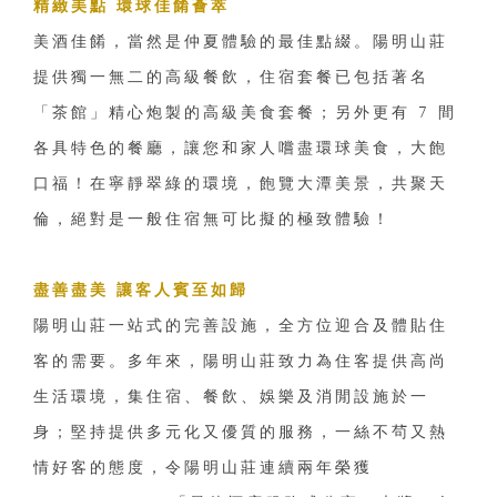
精緻美點 環球佳餚薈萃
美酒佳餚，當然是仲夏體驗的最佳點綴。陽明山莊
提供獨一無二的高級餐飲，住宿套餐已包括著名
「茶館」精心炮製的高級美食套餐；另外更有 7 間
各具特色的餐廳，讓您和家人嚐盡環球美食，大飽
口福！在寧靜翠綠的環境，飽覽大潭美景，共聚天
倫，絕對是一般住宿無可比擬的極致體驗！
盡善盡美 讓客人賓至如歸
陽明山莊一站式的完善設施，全方位迎合及體貼住
客的需要。多年來，陽明山莊致力為住客提供高尚
生活環境，集住宿、餐飲、娛樂及消閒設施於一
身；堅持提供多元化又優質的服務，一絲不茍又熱
情好客的態度，令陽明山莊連續兩年榮獲