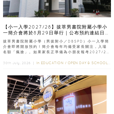
【小一入學2027/28】拔萃男書院附屬小學小
一簡介會將於8月29日舉行｜公布預約連結日期
｜更設有網上重溫
拔萃男書院附屬小學（男拔附小／DBSPD）小一入學簡
介會即將開放預約！簡介會每年均備受家長關注，入場
名額「瘋搶」。如果家長正準備為小朋友報考2027/28
學年小一，想...
In
EDUCATION
/
OPEN DAY & SCHOOL EVENTS
30th July, 2026 ｜