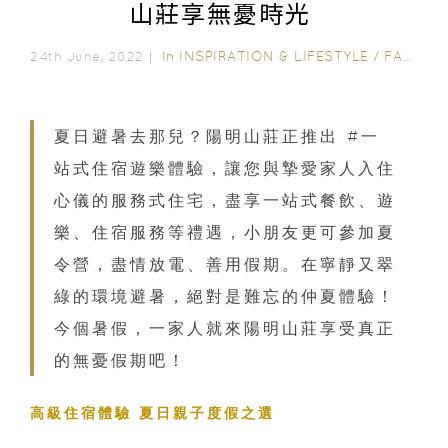
山莊享無憂時光
In
INSPIRATION & LIFESTYLE
/
FAMILY FUN
24th June, 2022｜
夏日避暑去那兒？陽明山莊正推出 #一
站式住宿遊樂體驗，讓您與摯愛家人入住
心儀的服務式住宅，盡享一站式餐飲、遊
樂、住宿服務等禮遇，小朋友更可參加夏
令營，盡情放電、善用假期。在寧靜又翠
綠的環境避暑，絕對是難忘的仲夏體驗！
今個暑假，一家人就來陽明山莊享受真正
的無憂假期吧！
高級住宿體驗 夏日親子度假之選