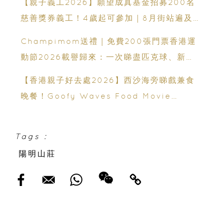
【親子義工2026】願望成真基金招募200名
慈善獎券義工！4歲起可參加｜8月街站遍及
港九新界
Champimom送禮｜免費200張門票香港運
動節2026載譽歸來：一次睇盡匹克球、新興
運動、街舞比賽＋逾百運動品牌展覽
【香港親子好去處2026】西沙海旁睇戲兼食
晚餐！Goofy Waves Food Movie
Night 戶外影院逢週末登場
Tags :
陽明山莊