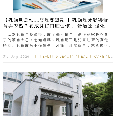
【乳齒期是幼兒防蛀關鍵期 】乳齒蛀牙影響發
育與學習？養成良好口腔習慣， 舒適達 強化琺
瑯質 兒童牙膏防護指南
「以為乳齒早晚會換，蛀了都不怕？」是很多家長誤會
了的護齒大忌！您知道嗎？乳齒期正是兒童蛀牙的高危
時期。乳齒蛀蝕不僅僅是「牙痛」那麼簡單，就算換恆
齒也有影響！後果將如骨牌效應般...
In
HEALTH & BEAUTY
/
HEALTH CARE
/
LIFESTYLE
31st July, 2026 ｜