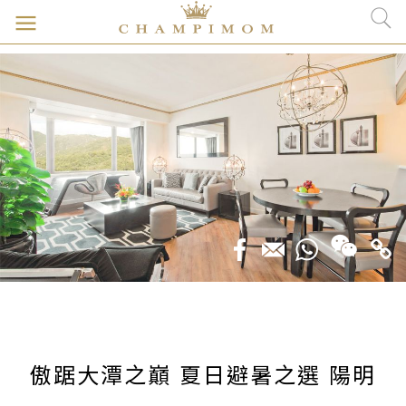
傲踞大潭之巔 夏日避暑之選 陽明