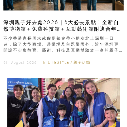
深圳親子好去處2026｜8大必去景點！全新自
然博物館＋免費科技館＋互動藝術館附適合年
齡、交通、門票、開放時間
不少香港家長周末或假期都會帶小朋友北上深圳一日
遊，除了大型商場、遊樂場及主題樂園外，近年深圳更
開設不少集教育、藝術、科技及互動體驗於一身的親子
好去處！暑假唔想再行商場...
In
LIFESTYLE
/
親子活動
6th August, 2026 ｜