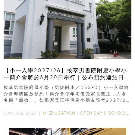
【小一入學2027/28】拔萃男書院附屬小學小
一簡介會將於8月29日舉行｜公布預約連結日期
｜更設有網上重溫
拔萃男書院附屬小學（男拔附小／DBSPD）小一入學簡
介會即將開放預約！簡介會每年均備受家長關注，入場
名額「瘋搶」。如果家長正準備為小朋友報考2027/28
學年小一，想...
In
EDUCATION
/
OPEN DAY & SCHOOL EVENTS
30th July, 2026 ｜