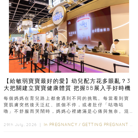
【給敏弱寶寶最好的愛】幼兒配方花多眼亂？3
大把關建立寶寶健康體質 把握BB展入手好時機
每個媽媽在育兒路上都會遇到不同的挑戰。每當看到寶
寶肌膚突然後天泛紅、抓個不停，或者肚仔「咕嚕咕
嚕」不舒服而哭鬧時，媽媽心裡總滿是心痛與無奈。混
合餵養揀奶粉？選擇幼兒配...
In
PREGNANCY
/
GETTING PREGNANT
/
P
29th July, 2026 ｜