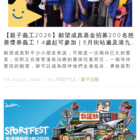
【親子義工2026】願望成真基金招募200名慈
善獎券義工！4歲起可參加｜8月街站遍及港九
新界
願望成真對不少小朋友來說，可能是一次期待已久的驚
喜；但對正在接受漫長治療的重病兒童而言，一個等待
實現的願望，卻可以成為陪伴他們走過低谷、勇敢面對
逆境的重要力量。▲ 願...
In
LIFESTYLE
/
親子活動
5th August, 2026 ｜