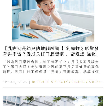
【乳齒期是幼兒防蛀關鍵期 】乳齒蛀牙影響發
育與學習？養成良好口腔習慣， 舒適達 強化琺
瑯質 兒童牙膏防護指南
「以為乳齒早晚會換，蛀了都不怕？」是很多家長誤會
了的護齒大忌！您知道嗎？乳齒期正是兒童蛀牙的高危
時期。乳齒蛀蝕不僅僅是「牙痛」那麼簡單，就算換恆
齒也有影響！後果將如骨牌效應般...
In
HEALTH & BEAUTY
/
HEALTH CARE
/
LIFESTYLE
31st July, 2026 ｜