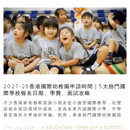
2027-28香港國際幼稚園申請時間｜5大熱門國
際學校報名日期、學費、面試攻略
不少香港家長都希望讓小朋友從小接受國際教育，在雙
語或全英語環境中成長，並為未來升讀國際小學、中學
甚至海外大學做好準備。然而，香港熱門國際幼稚園競
爭激烈，大部分學校會於入學前約一年開始接受申請...
In
EDUCATION
/
OPEN DAY & SCHOOL EVENTS
27th July, 2026 ｜