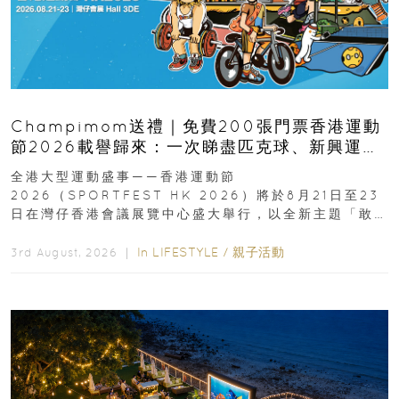
Champimom送禮｜免費200張門票香港運動
節2026載譽歸來：一次睇盡匹克球、新興運
動、街舞比賽＋逾百運動品牌展覽
全港大型運動盛事——香港運動節
2026（SPORTFEST HK 2026）將於8月21日至23
日在灣仔香港會議展覽中心盛大舉行，以全新主題「敢
運動大排檔」登場，集合...
In
LIFESTYLE
/
親子活動
3rd August, 2026 ｜