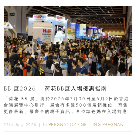
BB 展2026 ︳荷花BB展入場優惠指南
「荷花 BB 展」將於2026年7月30日至8月2日於香港
會議展覽中心舉行，展會有多達500個展銷攤位，齊集
更多最新、最齊全的親子資訊，各位準爸媽在入場前應
先閱讀購物指南...
In
PREGNANCY
/
GETTING PREGNANT
/
P
28th July, 2026 ｜