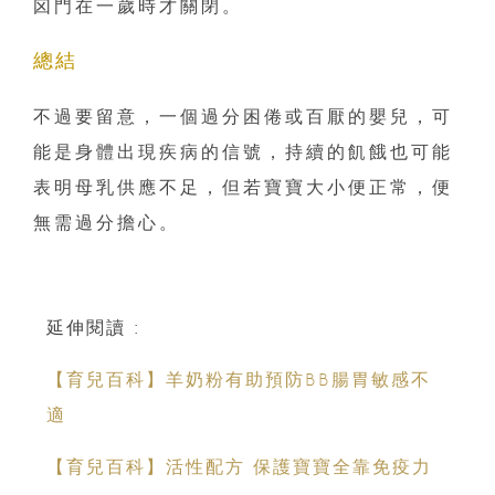
囟門在一歲時才關閉。
總結
不過要留意，一個過分困倦或百厭的嬰兒，可
能是身體出現疾病的信號，持續的飢餓也可能
表明母乳供應不足，但若寶寶大小便正常，便
無需過分擔心。
延伸閱讀 :
【育兒百科】羊奶粉有助預防BB腸胃敏感不
適
【育兒百科】活性配方 保護寶寶全靠免疫力