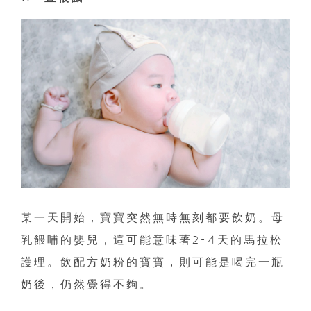
某一天開始，寶寶突然無時無刻都要飲奶。母
乳餵哺的嬰兒，這可能意味著2-4天的馬拉松
護理。飲配方奶粉的寶寶，則可能是喝完一瓶
奶後，仍然覺得不夠。