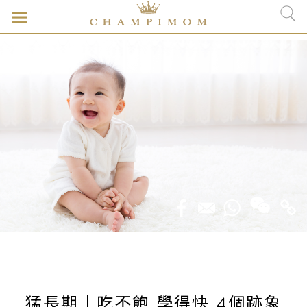
猛長期｜吃不飽 學得快 4個跡象