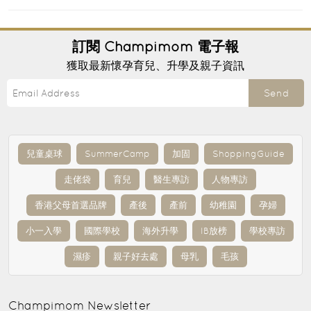
訂閱
Champimom
電子報
獲取最新懷孕育兒、升學及親子資訊
Send
兒童桌球
SummerCamp
加固
ShoppingGuide
走佬袋
育兒
醫生專訪
人物專訪
香港父母首選品牌
產後
產前
幼稚園
孕婦
小一入學
國際學校
海外升學
IB放榜
學校專訪
濕疹
親子好去處
母乳
毛孩
Champimom
Newsletter