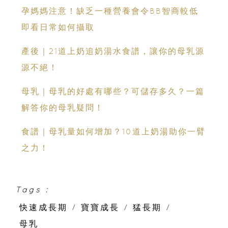
孕媽媽注意！缺乏一種營養會令BB智商較低
即看日常如何攝取
產後｜21道上奶追奶湯水食譜，讓你的母乳源
源不絕！
母乳｜母乳的好處有哪些？可儲存多久？一篇
解答你的母乳疑問！
食譜｜母乳量如何增加？10道上奶湯助你一臂
之力！
Tags :
快速成長期
/
寶寶成長
/
猛長期
/
母乳