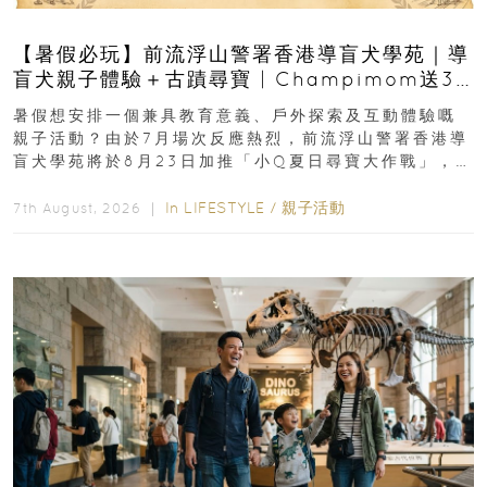
【暑假必玩】前流浮山警署香港導盲犬學苑｜導
盲犬親子體驗＋古蹟尋寶 | Champimom送3
組免費名額
暑假想安排一個兼具教育意義、戶外探索及互動體驗嘅
親子活動？由於7月場次反應熱烈，前流浮山警署香港導
盲犬學苑將於8月23日加推「小Q夏日尋寶大作戰」，家
長與小朋友可以走進前流浮山警署...
In
LIFESTYLE
/
親子活動
7th August, 2026 ｜