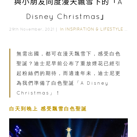
與小朋友同度漫天飄雪下的「A
Disney Christmas」
In
INSPIRATION & LIFESTYLE
/
FAM
29th November, 2021｜
無需出國，都可在漫天飄雪下，感受白色
聖誕？迪士尼早前公布了重放煙花已經引
起粉絲們的期待，而適逢年未，迪士尼更
為我們準備了白色聖誕「A Disney
Christmas」！
白天到晚上 感受飄雪白色聖誕