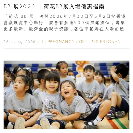
BB 展2026 ︳荷花BB展入場優惠指南
「荷花 BB 展」將於2026年7月30日至8月2日於香港
會議展覽中心舉行，展會有多達500個展銷攤位，齊集
更多最新、最齊全的親子資訊，各位準爸媽在入場前應
先閱讀購物指南...
In
PREGNANCY
/
GETTING PREGNANT
/
P
28th July, 2026 ｜