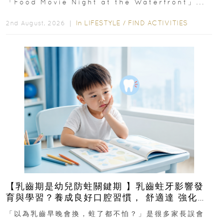
「Food Movie Night at the Waterfront」...
In
LIFESTYLE
/
FIND ACTIVITIES
2nd August, 2026 ｜
【乳齒期是幼兒防蛀關鍵期 】乳齒蛀牙影響發
育與學習？養成良好口腔習慣， 舒適達 強化琺
瑯質 兒童牙膏防護指南
「以為乳齒早晚會換，蛀了都不怕？」是很多家長誤會