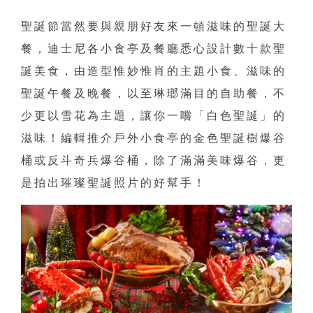
聖誕節當然要與親朋好友來一頓滋味的聖誕大
餐，迪士尼各小食亭及餐廳悉心設計數十款聖
誕美食，由造型惟妙惟肖的主題小食、滋味的
聖誕午餐及晚餐，以至琳瑯滿目的自助餐，不
少更以雪花為主題，讓你一嚐「白色聖誕」的
滋味！編輯推介戶外小食亭的金色聖誕樹爆谷
桶或反斗奇兵爆谷桶，除了滿滿美味爆谷，更
是拍出璀璨聖誕照片的好幫手！