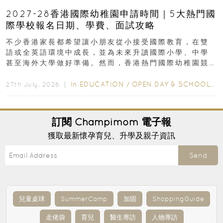
2027-28香港國際幼稚園申請時間｜5大熱門國
際學校報名日期、學費、面試攻略
不少香港家長都希望讓小朋友從小接受國際教育，在雙
語或全英語環境中成長，並為未來升讀國際小學、中學
甚至海外大學做好準備。然而，香港熱門國際幼稚園競
爭激烈，大部分學校會於入學前約一年開始接受申請...
In
EDUCATION
/
OPEN DAY & SCHOOL EVENTS
27th July, 2026 ｜
訂閱
Champimom
電子報
獲取最新懷孕育兒、升學及親子資訊
Send
兒童桌球
SummerCamp
加固
ShoppingGuide
走佬袋
育兒
醫生專訪
人物專訪