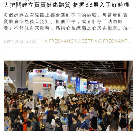
大把關建立寶寶健康體質 把握BB展入手好時機
每個媽媽在育兒路上都會遇到不同的挑戰。每當看到寶
寶肌膚突然後天泛紅、抓個不停，或者肚仔「咕嚕咕
嚕」不舒服而哭鬧時，媽媽心裡總滿是心痛與無奈。混
合餵養揀奶粉？選擇幼兒配...
In
PREGNANCY
/
GETTING PREGNANT
/
P
29th July, 2026 ｜