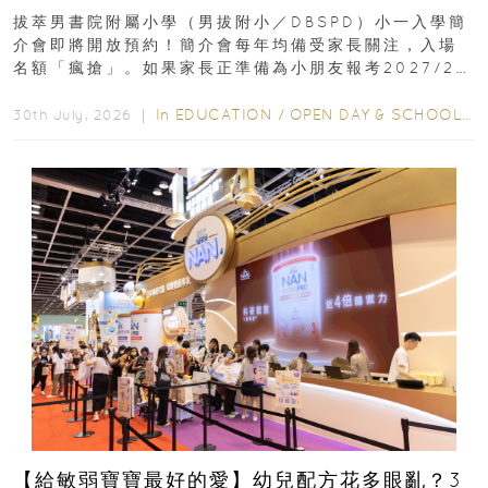
｜更設有網上重溫
拔萃男書院附屬小學（男拔附小／DBSPD）小一入學簡
介會即將開放預約！簡介會每年均備受家長關注，入場
名額「瘋搶」。如果家長正準備為小朋友報考2027/28
學年小一，想...
In
EDUCATION
/
OPEN DAY & SCHOOL EVENTS
30th July, 2026 ｜
【給敏弱寶寶最好的愛】幼兒配方花多眼亂？3