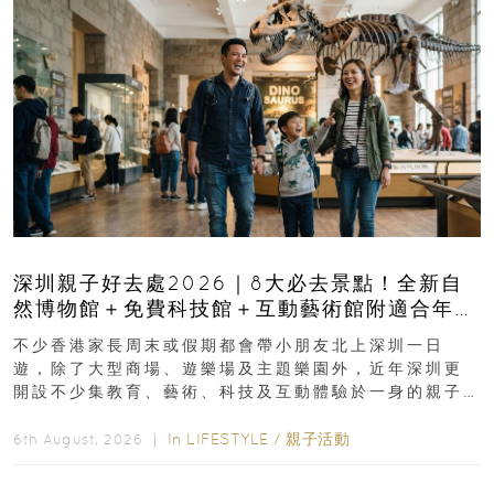
深圳親子好去處2026｜8大必去景點！全新自
然博物館＋免費科技館＋互動藝術館附適合年
齡、交通、門票、開放時間
不少香港家長周末或假期都會帶小朋友北上深圳一日
遊，除了大型商場、遊樂場及主題樂園外，近年深圳更
開設不少集教育、藝術、科技及互動體驗於一身的親子
好去處！暑假唔想再行商場...
In
LIFESTYLE
/
親子活動
6th August, 2026 ｜