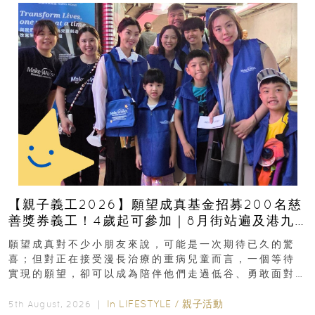
【親子義工2026】願望成真基金招募200名慈
善獎券義工！4歲起可參加｜8月街站遍及港九
新界
願望成真對不少小朋友來說，可能是一次期待已久的驚
喜；但對正在接受漫長治療的重病兒童而言，一個等待
實現的願望，卻可以成為陪伴他們走過低谷、勇敢面對
逆境的重要力量。▲ 願...
In
LIFESTYLE
/
親子活動
5th August, 2026 ｜