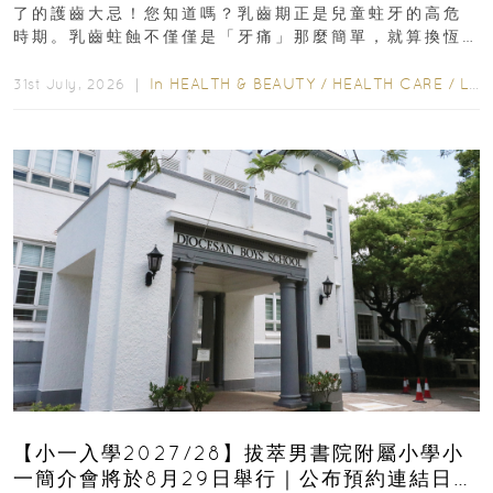
了的護齒大忌！您知道嗎？乳齒期正是兒童蛀牙的高危
時期。乳齒蛀蝕不僅僅是「牙痛」那麼簡單，就算換恆
齒也有影響！後果將如骨牌效應般...
In
HEALTH & BEAUTY
/
HEALTH CARE
/
LIFESTYLE
31st July, 2026 ｜
【小一入學2027/28】拔萃男書院附屬小學小
一簡介會將於8月29日舉行｜公布預約連結日期