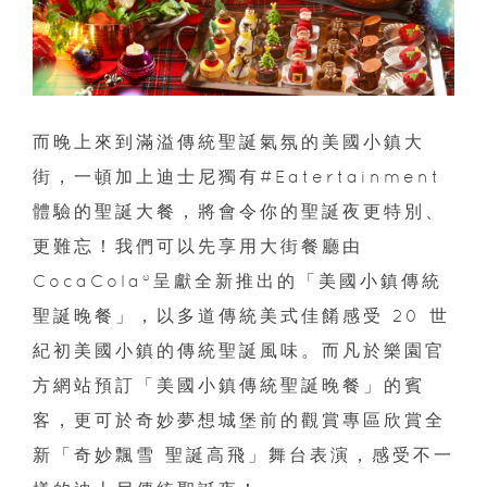
而晚上來到滿溢傳統聖誕氣氛的美國小鎮大
街，一頓加上迪士尼獨有#Eatertainment
體驗的聖誕大餐，將會令你的聖誕夜更特別、
更難忘！我們可以先享用大街餐廳由
CocaCola®呈獻全新推出的「美國小鎮傳統
聖誕晚餐」，以多道傳統美式佳餚感受 20 世
紀初美國小鎮的傳統聖誕風味。而凡於樂園官
方網站預訂「美國小鎮傳統聖誕晚餐」的賓
客，更可於奇妙夢想城堡前的觀賞專區欣賞全
新「奇妙飄雪 聖誕高飛」舞台表演，感受不一