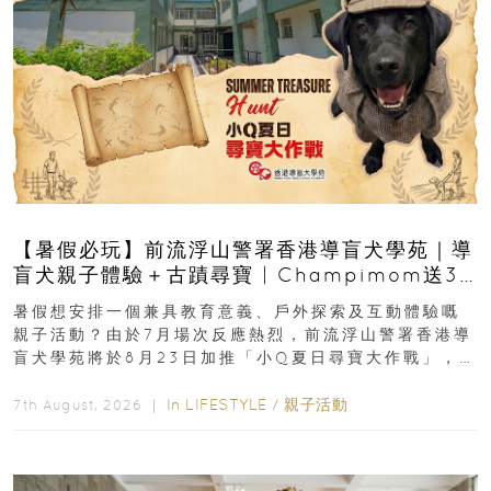
【暑假必玩】前流浮山警署香港導盲犬學苑｜導
盲犬親子體驗＋古蹟尋寶 | Champimom送3
組免費名額
暑假想安排一個兼具教育意義、戶外探索及互動體驗嘅
親子活動？由於7月場次反應熱烈，前流浮山警署香港導
盲犬學苑將於8月23日加推「小Q夏日尋寶大作戰」，家
長與小朋友可以走進前流浮山警署...
In
LIFESTYLE
/
親子活動
7th August, 2026 ｜