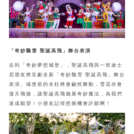
「奇妙飄雪 聖誕高飛」舞台表演
去到「奇妙夢想城堡」，聖誕高飛與一班迪士
尼朋友將呈獻全新「奇妙飄雪 聖誕高飛」舞台
表演。城堡前的水柱將會翩然舞動，雪花亦會
漫天飛揚，讓聖誕高飛施展奇妙魔法，為我們
達成願望！小朋友記得把握機會許願啊！