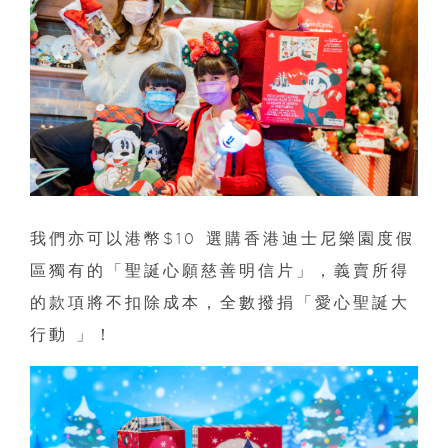
我們亦可以港幣$10 選購香港迪士尼樂園度假
區獨有的「聖誕心願慈善明信片」，義賣所得
的款項將不扣除成本，全數撥捐「愛心聖誕大
行動 」！