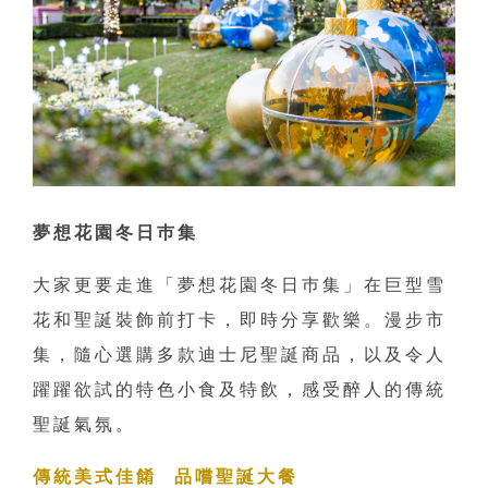
夢想花園冬日巿集
大家更要走進「夢想花園冬日巿集」在巨型雪
花和聖誕裝飾前打卡，即時分享歡樂。漫步市
集，隨心選購多款迪士尼聖誕商品，以及令人
躍躍欲試的特色小食及特飲，感受醉人的傳統
聖誕氣氛。
傳統美式佳餚 品嚐聖誕大餐