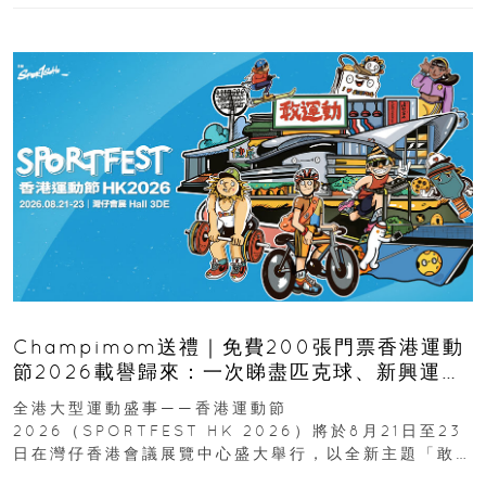
Champimom送禮｜免費200張門票香港運動
節2026載譽歸來：一次睇盡匹克球、新興運
動、街舞比賽＋逾百運動品牌展覽
全港大型運動盛事——香港運動節
2026（SPORTFEST HK 2026）將於8月21日至23
日在灣仔香港會議展覽中心盛大舉行，以全新主題「敢
運動大排檔」登場，集合...