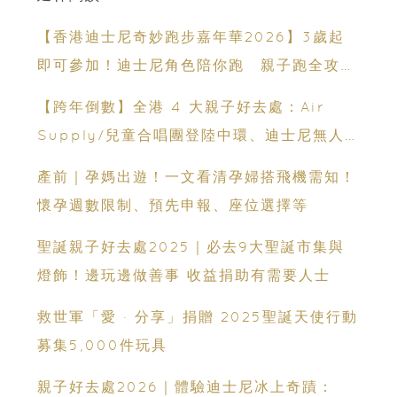
【香港迪士尼奇妙跑步嘉年華2026】3歲起
即可參加！迪士尼角色陪你跑 親子跑全攻略
＋報名日期＋家長貼士
【跨年倒數】全港 4 大親子好去處：Air
Supply/兒童合唱團登陸中環、迪士尼無人
機城堡匯演、西九聖誕市集派對、海洋公園
產前｜孕媽出遊！一文看清孕婦搭飛機需知！
Sanrio 光影盛宴！
懷孕週數限制、預先申報、座位選擇等
聖誕親子好去處2025｜必去9大聖誕市集與
燈飾！邊玩邊做善事 收益捐助有需要人士
救世軍「愛 · 分享」捐贈 2025聖誕天使行動
募集5,000件玩具
親子好去處2026｜體驗迪士尼冰上奇蹟：