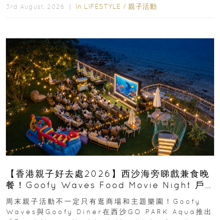
In
LIFESTYLE
/
親子活動
3rd August, 2026 ｜
【香港親子好去處2026】西沙海旁睇戲兼食晚
餐！Goofy Waves Food Movie Night 戶
外影院逢週末登場
周末親子活動不一定只有逛商場和主題樂園！Goofy
Waves與Goofy Diner在西沙GO PARK Aqua推出