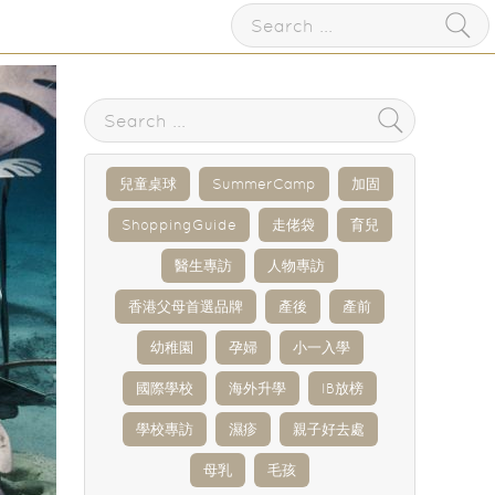
兒童桌球
SummerCamp
加固
ShoppingGuide
走佬袋
育兒
醫生專訪
人物專訪
香港父母首選品牌
產後
產前
幼稚園
孕婦
小一入學
國際學校
海外升學
IB放榜
學校專訪
濕疹
親子好去處
母乳
毛孩