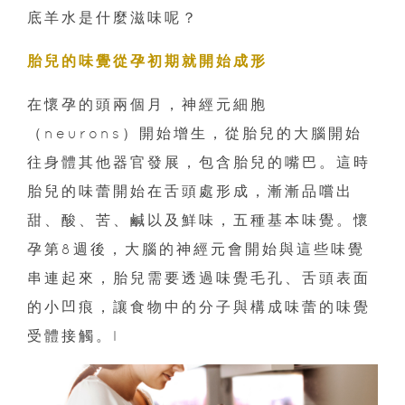
底羊水是什麼滋味呢？
胎兒的味覺從孕初期就開始成形
在懷孕的頭兩個月，神經元細胞
（neurons）開始增生，從胎兒的大腦開始
往身體其他器官發展，包含胎兒的嘴巴。這時
胎兒的味蕾開始在舌頭處形成，漸漸品嚐出
甜、酸、苦、鹹以及鮮味，五種基本味覺。懷
孕第8週後，大腦的神經元會開始與這些味覺
串連起來，胎兒需要透過味覺毛孔、舌頭表面
的小凹痕，讓食物中的分子與構成味蕾的味覺
受體接觸。l