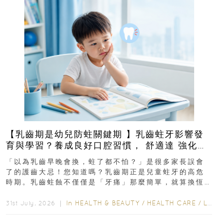
【乳齒期是幼兒防蛀關鍵期 】乳齒蛀牙影響發
育與學習？養成良好口腔習慣， 舒適達 強化琺
瑯質 兒童牙膏防護指南
「以為乳齒早晚會換，蛀了都不怕？」是很多家長誤會
了的護齒大忌！您知道嗎？乳齒期正是兒童蛀牙的高危
時期。乳齒蛀蝕不僅僅是「牙痛」那麼簡單，就算換恆
齒也有影響！後果將如骨牌效應般...
In
HEALTH & BEAUTY
/
HEALTH CARE
/
LIFESTYLE
31st July, 2026 ｜