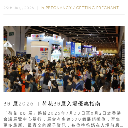
合餵養揀奶粉？選擇幼兒配...
In
PREGNANCY
/
GETTING PREGNANT
/
P
29th July, 2026 ｜
BB 展2026 ︳荷花BB展入場優惠指南
「荷花 BB 展」將於2026年7月30日至8月2日於香港
會議展覽中心舉行，展會有多達500個展銷攤位，齊集
更多最新、最齊全的親子資訊，各位準爸媽在入場前應