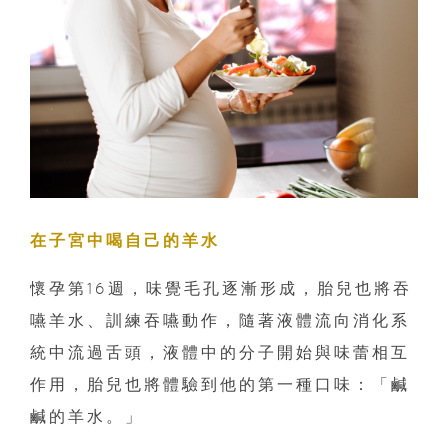
在子宮中喝自己的羊水
懷孕第16週，味覺毛孔逐漸形成，胎兒也將吞
嚥羊水、訓練吞嚥動作，隨著液體流向消化系
統中流過舌頭，液體中的分子開始與味蕾相互
作用，胎兒也將體驗到他的第一種口味：「鹹
鹹的羊水。」