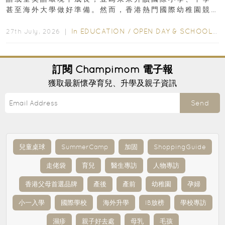
甚至海外大學做好準備。然而，香港熱門國際幼稚園競
爭激烈，大部分學校會於入學前約一年開始接受申請...
In
EDUCATION
/
OPEN DAY & SCHOOL EVENTS
27th July, 2026 ｜
訂閱
Champimom
電子報
獲取最新懷孕育兒、升學及親子資訊
Send
兒童桌球
SummerCamp
加固
ShoppingGuide
走佬袋
育兒
醫生專訪
人物專訪
香港父母首選品牌
產後
產前
幼稚園
孕婦
小一入學
國際學校
海外升學
IB放榜
學校專訪
濕疹
親子好去處
母乳
毛孩