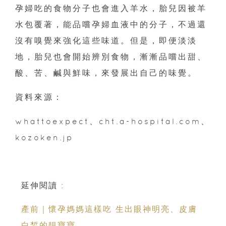
孕婦吃的食物分子也會進入羊水，胎兒因被羊
水包覆著，能品嚐孕婦血液中的分子，不過還
沒有嗅覺來強化這些味道。但是，即便淡淡
地，胎兒也會開始辨別食物，漸漸品嚐出甜、
酸、苦、鹹與鮮味，來發展出自己的味覺。
資料來源：
whattoexpect、cht.a-hospital.com、
kozoken.jp
延伸閱讀 :
產前｜懷孕媽媽這樣吃 生出眼神明亮、皮膚
白皙的靚寶寶