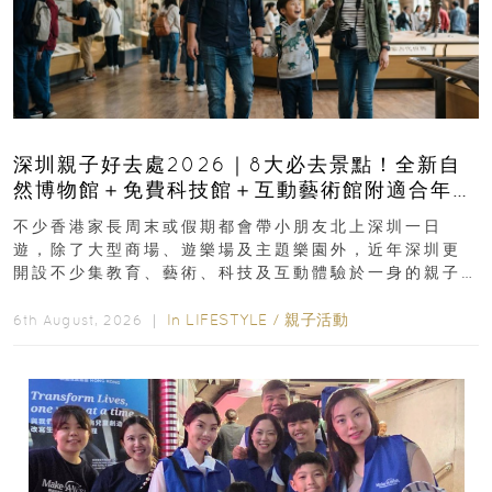
深圳親子好去處2026｜8大必去景點！全新自
然博物館＋免費科技館＋互動藝術館附適合年
齡、交通、門票、開放時間
不少香港家長周末或假期都會帶小朋友北上深圳一日
遊，除了大型商場、遊樂場及主題樂園外，近年深圳更
開設不少集教育、藝術、科技及互動體驗於一身的親子
好去處！暑假唔想再行商場...
In
LIFESTYLE
/
親子活動
6th August, 2026 ｜