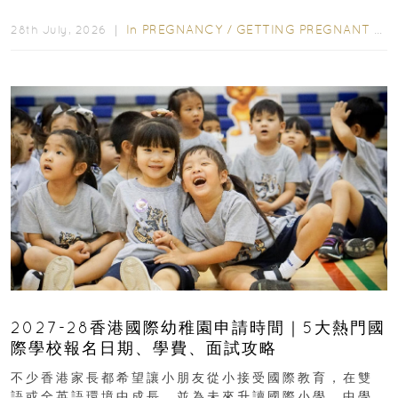
先閱讀購物指南...
In
PREGNANCY
/
GETTING PREGNANT
/
P
28th July, 2026 ｜
2027-28香港國際幼稚園申請時間｜5大熱門國
際學校報名日期、學費、面試攻略
不少香港家長都希望讓小朋友從小接受國際教育，在雙
語或全英語環境中成長，並為未來升讀國際小學、中學