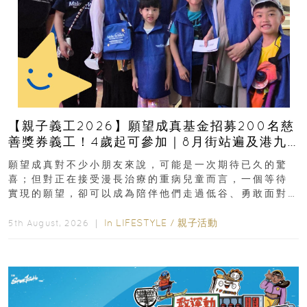
【親子義工2026】願望成真基金招募200名慈
善獎券義工！4歲起可參加｜8月街站遍及港九
新界
願望成真對不少小朋友來說，可能是一次期待已久的驚
喜；但對正在接受漫長治療的重病兒童而言，一個等待
實現的願望，卻可以成為陪伴他們走過低谷、勇敢面對
逆境的重要力量。▲ 願...
In
LIFESTYLE
/
親子活動
5th August, 2026 ｜