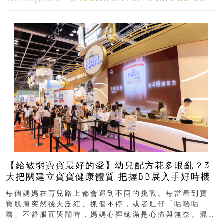
【給敏弱寶寶最好的愛】幼兒配方花多眼亂？3
大把關建立寶寶健康體質 把握BB展入手好時機
每個媽媽在育兒路上都會遇到不同的挑戰。每當看到寶
寶肌膚突然後天泛紅、抓個不停，或者肚仔「咕嚕咕
嚕」不舒服而哭鬧時，媽媽心裡總滿是心痛與無奈。混