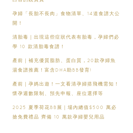
孕婦「長胎不長肉」食物清單、14道食譜大公
開！
清胎毒｜出現這些症狀代表有胎毒，孕婦們必
學 10 款清胎毒食譜！
產前｜補充優質脂肪、蛋白質，20款孕婦魚
湯食譜推薦！富含DHA助BB發育!
產前｜孕媽出遊！一文看清孕婦搭飛機需知！
懷孕週數限制、預先申報、座位選擇等
2025 夏季荷花BB展｜場內總值$500 萬必
搶免費禮品 齊備 10 萬款孕婦嬰兒用品