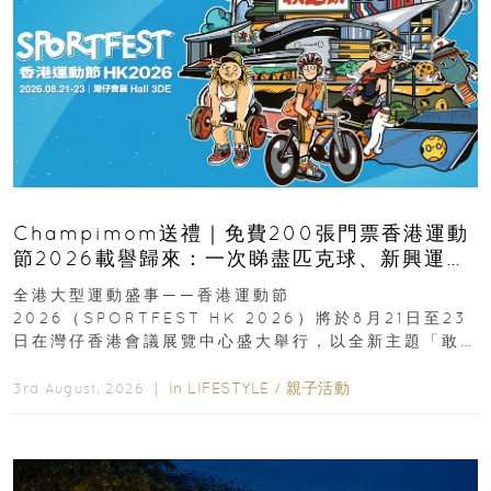
Champimom送禮｜免費200張門票香港運動
節2026載譽歸來：一次睇盡匹克球、新興運
動、街舞比賽＋逾百運動品牌展覽
全港大型運動盛事——香港運動節
2026（SPORTFEST HK 2026）將於8月21日至23
日在灣仔香港會議展覽中心盛大舉行，以全新主題「敢
運動大排檔」登場，集合...
In
LIFESTYLE
/
親子活動
3rd August, 2026 ｜