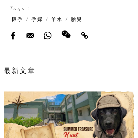
Tags :
懷孕
/
孕婦
/
羊水
/
胎兒
最新文章