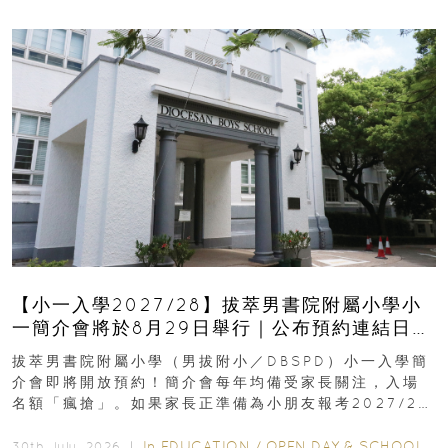
【小一入學2027/28】拔萃男書院附屬小學小
一簡介會將於8月29日舉行｜公布預約連結日期
｜更設有網上重溫
拔萃男書院附屬小學（男拔附小／DBSPD）小一入學簡
介會即將開放預約！簡介會每年均備受家長關注，入場
名額「瘋搶」。如果家長正準備為小朋友報考2027/28
學年小一，想...
In
EDUCATION
/
OPEN DAY & SCHOOL EVENTS
30th July, 2026 ｜