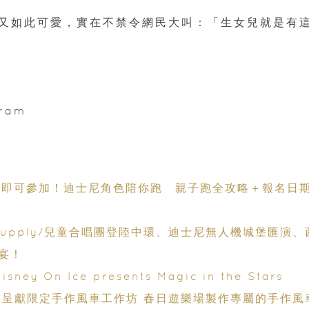
又如此可愛，實在不禁令網民大叫：「生女兒就是有
ram
歲起即可參加！迪士尼角色陪你跑 親子跑全攻略＋報名日
 Supply/兒童合唱團登陸中環、迪士尼無人機城堡匯演、
盛宴！
On Ice presents Magic in the Stars
rpels 呈獻限定手作風車工作坊 春日遊樂場製作專屬的手作風