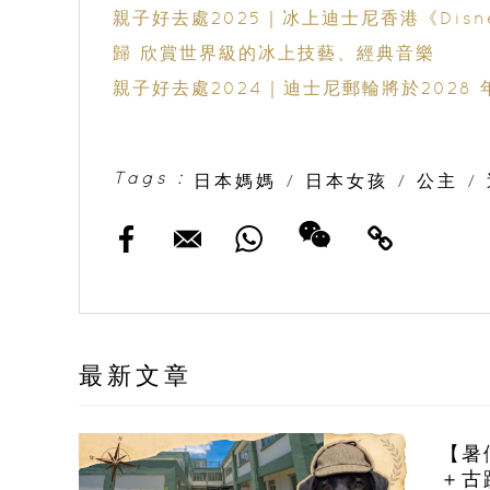
親子好去處2025｜冰上迪士尼香港《Disney O
歸 欣賞世界級的冰上技藝、經典音樂
親子好去處2024｜迪士尼郵輪將於2028
Tags :
日本媽媽
/
日本女孩
/
公主
/
最新文章
【暑
＋古