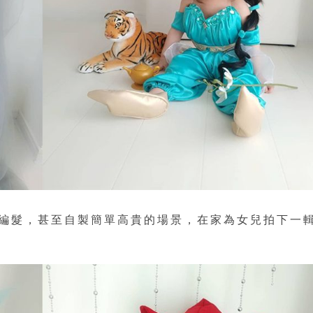
編髮，甚至自製簡單高貴的場景，在家為女兒拍下一