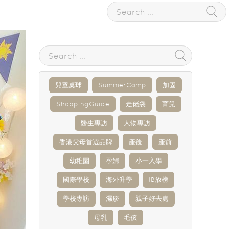
兒童桌球
SummerCamp
加固
ShoppingGuide
走佬袋
育兒
醫生專訪
人物專訪
香港父母首選品牌
產後
產前
幼稚園
孕婦
小一入學
國際學校
海外升學
IB放榜
學校專訪
濕疹
親子好去處
母乳
毛孩