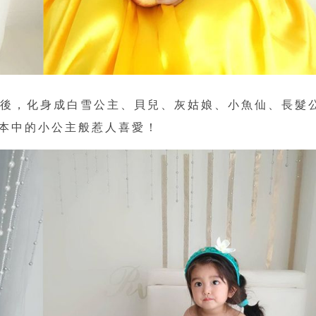
服裝後，化身成白雪公主、貝兒、灰姑娘、小魚仙、長髮
本中的小公主般惹人喜愛！