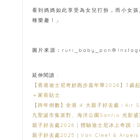
看到媽媽如此享受為女兒打扮，而小女孩
種樂趣！」
圖片來源：ruri_baby_pon@Instag
延伸閱讀 :
【香港迪士尼奇妙跑步嘉年華2026】3
＋家長貼士
【跨年倒數】全港 4 大親子好去處：Air
九聖誕市集派對、海洋公園Sanrio 光影
親子好去處2026｜體驗迪士尼冰上奇蹟：Disney 
親子好去處2025｜Van Cleef & A