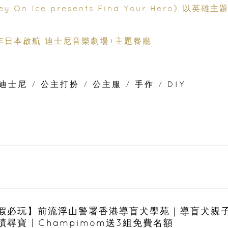
n Ice presents Find Your Hero》以英雄主
 年日本啟航 迪士尼音樂劇場+主題餐廳
迪士尼
/
公主打扮
/
公主服
/
手作
/
DIY
假必玩】前流浮山警署香港導盲犬學苑｜導盲犬親
蹟尋寶 | Champimom送3組免費名額