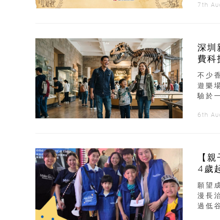
7th A
深圳
費科
不少
遊樂
驗於
6th A
【親
4歲
願望
漫長
過低谷