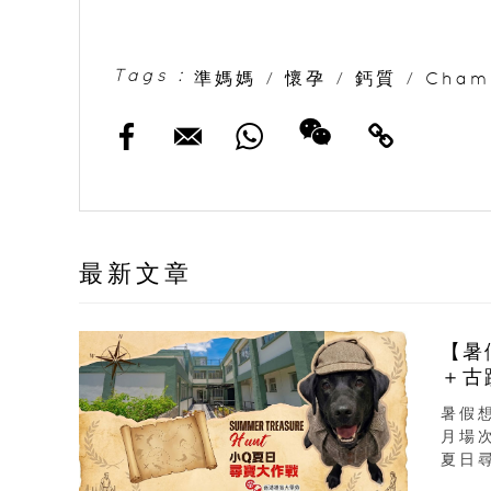
Tags :
準媽媽
/
懷孕
/
鈣質
/
Cha
最新文章
【暑
＋古
暑假
月場
夏日