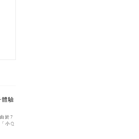
子體驗
由於7
「小Q