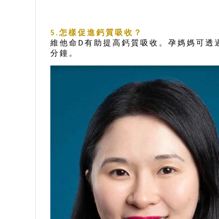
怎樣促進鈣質吸收？
5.
維他命
有助提高鈣質吸收。孕媽媽可透
D
分鐘。