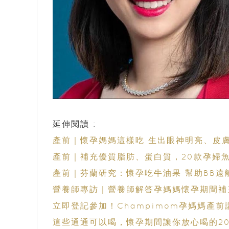
延伸閱讀 :
產前｜懷孕媽媽這樣吃 生出眼神明亮、皮
產前｜補充優質脂肪、蛋白質，20款孕婦魚
產前｜芬蘭研究：懷孕吃牛油果 幫助BB遠
營養師專訪｜營養師解答孕媽媽懷孕期間補
立即登記參加！Champimom孕媽媽產前
這些通通可以喝，懷孕期間讓你放心喝的2