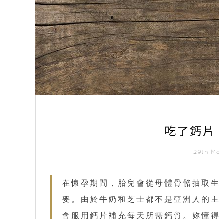
吃了鈣片
29th M
在懷孕期間，胎兒會從母體骨骼抽取
要。由於牛奶和芝士都不是亞洲人的
會服用鈣片補充每天所需鈣質。妳懂