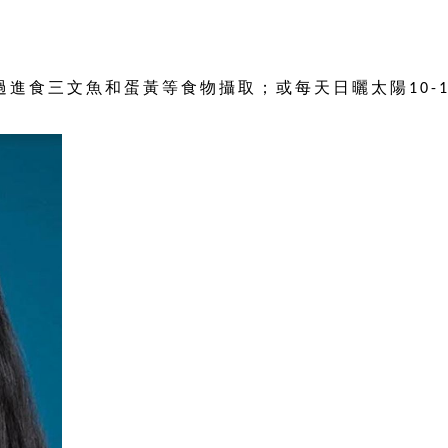
過進食三文魚和蛋黃等食物攝取；或每天日曬太陽
10-