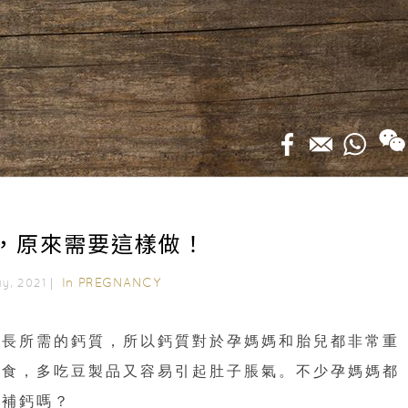
，原來需要這樣做！
In
PREGNANCY
ay, 2021｜
生長所需的鈣質，所以鈣質對於孕媽媽和胎兒都非常重
主食，多吃豆製品又容易引起肚子脹氣。不少孕媽媽都
得補鈣嗎？