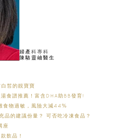
婦產
科專科
陳駱靈岫醫生
膚白皙的靚寶寶
湯食譜推薦！富含DHA助BB發育!
離食物過敏，風險大減44%
充品的建議份量？ 可否吃冷凍食品？
講座
0款飲品！