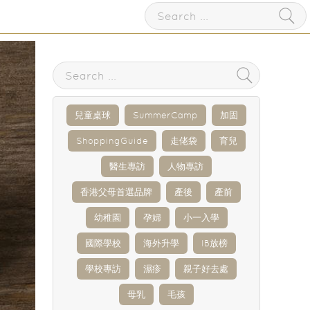
兒童桌球
SummerCamp
加固
ShoppingGuide
走佬袋
育兒
醫生專訪
人物專訪
香港父母首選品牌
產後
產前
幼稚園
孕婦
小一入學
國際學校
海外升學
IB放榜
學校專訪
濕疹
親子好去處
母乳
毛孩