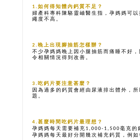
如何得知體內鈣質不足？
1.
婦產科專科陳駱靈岫醫生指，孕媽媽可以
繩度不高。
晚上出現腳抽筋怎樣辦？
2.
不少孕媽媽晚上因小腿抽筋而痛睡不好，
令相關情況得到改善。
吃鈣片要注意甚麼？
3.
因為過多的鈣質會經由尿液排出體外，所
題。
甚麼時間吃鈣片最理想？
4.
孕媽媽每天需要補充
毫克的
1,000-1,500
孕媽媽每天最好分開幾次補充鈣質，例如