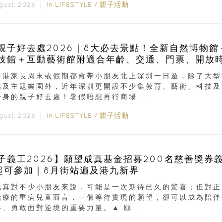
In
LIFESTYLE
/
親子活動
ugust, 2026 ｜
親子好去處2026｜8大必去景點！全新自然博物館
技館＋互動藝術館附適合年齡、交通、門票、開放
香港家長周末或假期都會帶小朋友北上深圳一日遊，除了大型
場及主題樂園外，近年深圳更開設不少集教育、藝術、科技及
一身的親子好去處！暑假唔想再行商場...
In
LIFESTYLE
/
親子活動
ugust, 2026 ｜
子義工2026】願望成真基金招募200名慈善獎券
起可參加｜8月街站遍及港九新界
成真對不少小朋友來說，可能是一次期待已久的驚喜；但對正
治療的重病兒童而言，一個等待實現的願望，卻可以成為陪伴
、勇敢面對逆境的重要力量。▲ 願...