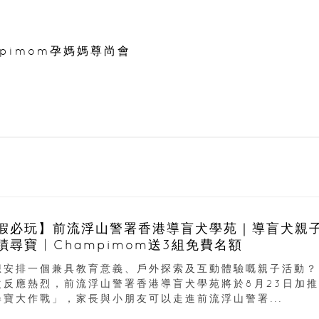
mpimom孕媽媽尊尚會
假必玩】前流浮山警署香港導盲犬學苑｜導盲犬親
蹟尋寶 | Champimom送3組免費名額
想安排一個兼具教育意義、戶外探索及互動體驗嘅親子活動？
次反應熱烈，前流浮山警署香港導盲犬學苑將於8月23日加推
尋寶大作戰」，家長與小朋友可以走進前流浮山警署...