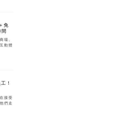
＋免
時間
商場、
互動體
義工！
在接受
他們走