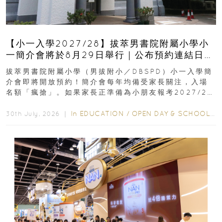
【小一入學2027/28】拔萃男書院附屬小學小
一簡介會將於8月29日舉行｜公布預約連結日期
｜更設有網上重溫
拔萃男書院附屬小學（男拔附小／DBSPD）小一入學簡
介會即將開放預約！簡介會每年均備受家長關注，入場
名額「瘋搶」。如果家長正準備為小朋友報考2027/28
學年小一，想...
In
EDUCATION
/
OPEN DAY & SCHOOL EVENTS
30th July, 2026 ｜