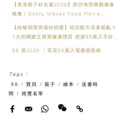
運動、街舞比賽＋逾百運動品牌展覽
【香港親子好去處2026】西沙海旁睇戲兼食
晚餐！Goofy Waves Food Movie
Night 戶外影院逢週末登場
【給敏弱寶寶最好的愛】幼兒配方花多眼亂？
3大把關建立寶寶健康體質 把握BB展入手好
時機
BB 展2026 ︳荷花BB展入場優惠指南
Tags :
BB
/
寶貝
/
親子
/
繪本
/
送書時
間
/
得獎名單