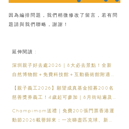
因為編排問題，我們稍微修改了留言，若有問
題請與我們聯略，謝謝！
延伸閱讀 :
深圳親子好去處2026｜8大必去景點！全新
自然博物館＋免費科技館＋互動藝術館附適合
年齡、交通、門票、開放時間
【親子義工2026】願望成真基金招募200名
慈善獎券義工！4歲起可參加｜8月街站遍及
港九新界
Champimom送禮｜免費200張門票香港運
動節2026載譽歸來：一次睇盡匹克球、新興