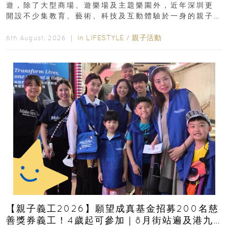
遊，除了大型商場、遊樂場及主題樂園外，近年深圳更
開設不少集教育、藝術、科技及互動體驗於一身的親子
好去處！暑假唔想再行商場...
In
LIFESTYLE
/
親子活動
6th August, 2026 ｜
【親子義工2026】願望成真基金招募200名慈
善獎券義工！4歲起可參加｜8月街站遍及港九