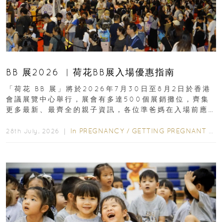
BB 展2026 ︳荷花BB展入場優惠指南
「荷花 BB 展」將於2026年7月30日至8月2日於香港
會議展覽中心舉行，展會有多達500個展銷攤位，齊集
更多最新、最齊全的親子資訊，各位準爸媽在入場前應
先閱讀購物指南...
In
PREGNANCY
/
GETTING PREGNANT
/
P
28th July, 2026 ｜