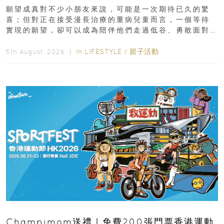
新界
願望成真對不少小朋友來說，可能是一次期待已久的驚
喜；但對正在接受漫長治療的重病兒童而言，一個等待
實現的願望，卻可以成為陪伴他們走過低谷、勇敢面對
逆境的重要力量。▲ 願...
In
LIFESTYLE
/
親子活動
5th August, 2026 ｜
Champimom送禮｜免費200張門票香港運動