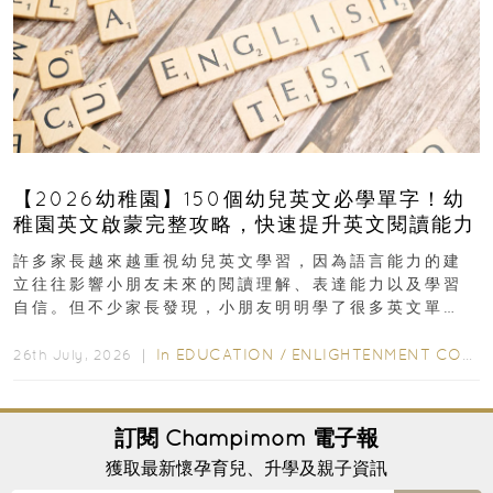
【2026幼稚園】150個幼兒英文必學單字！幼
稚園英文啟蒙完整攻略，快速提升英文閱讀能力
許多家長越來越重視幼兒英文學習，因為語言能力的建
立往往影響小朋友未來的閱讀理解、表達能力以及學習
自信。但不少家長發現，小朋友明明學了很多英文單
字，真正開始閱讀英文故事書時，仍然容易卡住...
In
EDUCATION
/
ENLIGHTENMENT CORNER
26th July, 2026 ｜
訂閱
Champimom
電子報
獲取最新懷孕育兒、升學及親子資訊