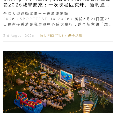
節2026載譽歸來：一次睇盡匹克球、新興運
動、街舞比賽＋逾百運動品牌展覽
全港大型運動盛事——香港運動節
2026（SPORTFEST HK 2026）將於8月21日至23
日在灣仔香港會議展覽中心盛大舉行，以全新主題「敢
運動大排檔」登場，集合...
In
LIFESTYLE
/
親子活動
3rd August, 2026 ｜