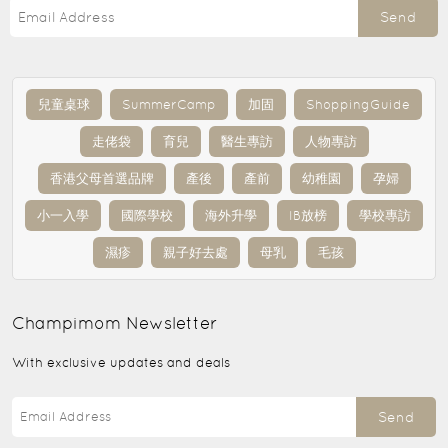
Send
兒童桌球
SummerCamp
加固
ShoppingGuide
走佬袋
育兒
醫生專訪
人物專訪
香港父母首選品牌
產後
產前
幼稚園
孕婦
小一入學
國際學校
海外升學
IB放榜
學校專訪
濕疹
親子好去處
母乳
毛孩
Champimom
Newsletter
With exclusive updates and deals
Send