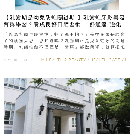
【乳齒期是幼兒防蛀關鍵期 】乳齒蛀牙影響發
育與學習？養成良好口腔習慣， 舒適達 強化琺
瑯質 兒童牙膏防護指南
「以為乳齒早晚會換，蛀了都不怕？」是很多家長誤會
了的護齒大忌！您知道嗎？乳齒期正是兒童蛀牙的高危
時期。乳齒蛀蝕不僅僅是「牙痛」那麼簡單，就算換恆
齒也有影響！後果將如骨牌效應般...
In
HEALTH & BEAUTY
/
HEALTH CARE
/
LIFESTYLE
31st July, 2026 ｜