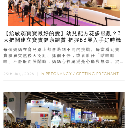
【給敏弱寶寶最好的愛】幼兒配方花多眼亂？3
大把關建立寶寶健康體質 把握BB展入手好時機
每個媽媽在育兒路上都會遇到不同的挑戰。每當看到寶
寶肌膚突然後天泛紅、抓個不停，或者肚仔「咕嚕咕
嚕」不舒服而哭鬧時，媽媽心裡總滿是心痛與無奈。混
合餵養揀奶粉？選擇幼兒配...
In
PREGNANCY
/
GETTING PREGNANT
/
P
29th July, 2026 ｜