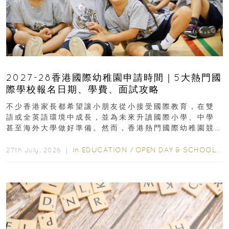
2027-28香港國際幼稚園申請時間｜5大熱門國
際學校報名日期、學費、面試攻略
不少香港家長都希望讓小朋友從小接受國際教育，在雙
語或全英語環境中成長，並為未來升讀國際小學、中學
甚至海外大學做好準備。然而，香港熱門國際幼稚園競
爭激烈，大部分學校會於入學前約一年開始接受申請...
In
EDUCATION
/
OPEN DAY & SCHOOL EVENTS
27th July, 2026 ｜