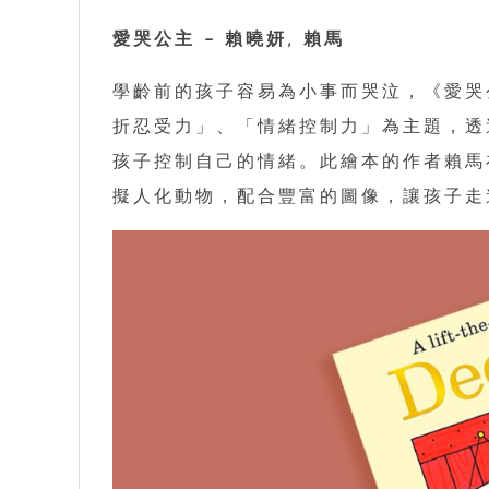
愛哭公主 – 賴曉妍, 賴馬
學齡前的孩子容易為小事而哭泣，《愛哭
折忍受力」、「情緒控制力」為主題，透
孩子控制自己的情緒。此繪本的作者賴馬
擬人化動物，配合豐富的圖像，讓孩子走