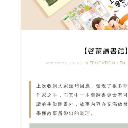
【啓蒙讀書館
In
EDUCATION
/
ENL
18th March, 2020｜
上次收到大家熱烈回應，發現了很多
作家之手，而其中一本翻翻書更會有
讀的生動圖畫外，故事內容亦充滿啟
學懂故事所帶出的道理。