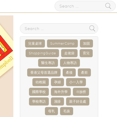
兒童桌球
SummerCamp
加固
ShoppingGuide
走佬袋
育兒
醫生專訪
人物專訪
香港父母首選品牌
產後
產前
幼稚園
孕婦
小一入學
國際學校
海外升學
IB放榜
學校專訪
濕疹
親子好去處
母乳
毛孩