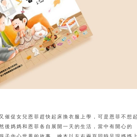
又催促女兒恩菲趕快起床換衣服上學，可是恩菲不想
然後媽媽和恩菲各自展開一天的生活，當中有開心的
孩子內心世界的故事，繪本以左右兩頁同時呈現媽媽