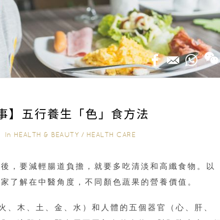
事】五行養生「色」食方法
In
HEALTH & BEAUTY
/
HEALTH CARE
9｜
過後，要減輕腸道負擔，就要多吃清淡和高纖食物。以
大家了解在中醫角度，不同顏色蔬果的營養價值。
火、木、土、金、水）和人體的五個器官（心、肝、