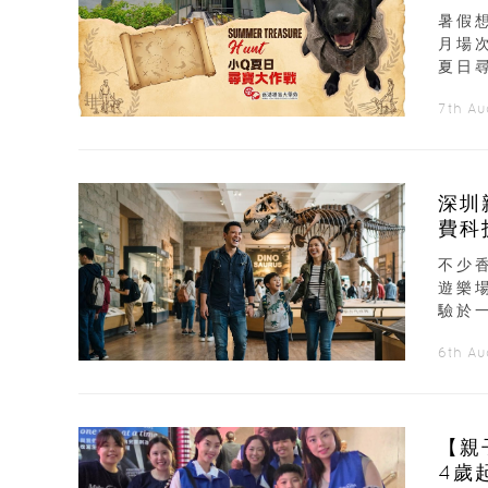
暑假
月場
夏日
7th A
深圳
費科
不少
遊樂
驗於
6th A
【親
4歲