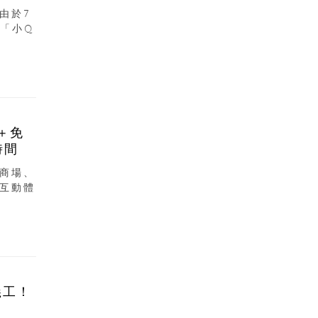
由於7
「小Q
＋免
時間
商場、
互動體
義工！