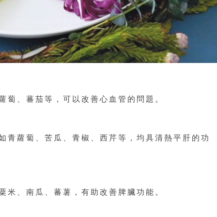
蘿蔔、蕃茄等，可以改善心血管的問題。
如青蘿蔔、苦瓜、青椒、西芹等，均具清熱平肝的功
粟米、南瓜、蕃薯，有助改善脾臟功能。