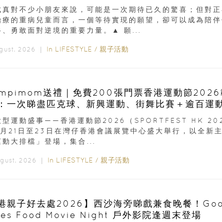
成真對不少小朋友來說，可能是一次期待已久的驚喜；但對正
治療的重病兒童而言，一個等待實現的願望，卻可以成為陪伴
、勇敢面對逆境的重要力量。▲ 願...
In
LIFESTYLE
/
親子活動
ugust, 2026 ｜
ampimom送禮｜免費200張門票香港運動節202
：一次睇盡匹克球、新興運動、街舞比賽＋逾百運
型運動盛事——香港運動節2026（SPORTFEST HK 20
8月21日至23日在灣仔香港會議展覽中心盛大舉行，以全新
動大排檔」登場，集合...
In
LIFESTYLE
/
親子活動
ugust, 2026 ｜
港親子好去處2026】西沙海旁睇戲兼食晚餐！Goo
es Food Movie Night 戶外影院逢週末登場