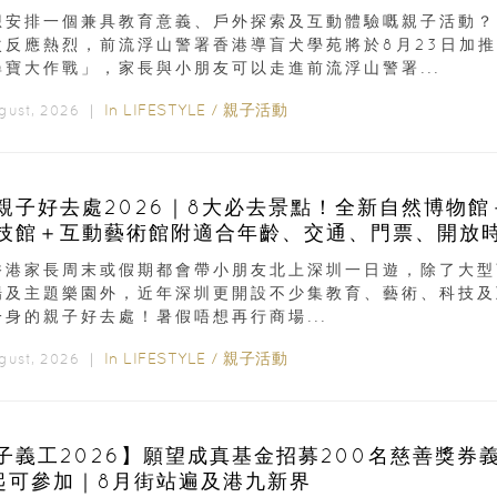
想安排一個兼具教育意義、戶外探索及互動體驗嘅親子活動？
次反應熱烈，前流浮山警署香港導盲犬學苑將於8月23日加推
尋寶大作戰」，家長與小朋友可以走進前流浮山警署...
In
LIFESTYLE
/
親子活動
ugust, 2026 ｜
親子好去處2026｜8大必去景點！全新自然博物館
技館＋互動藝術館附適合年齡、交通、門票、開放
香港家長周末或假期都會帶小朋友北上深圳一日遊，除了大型
場及主題樂園外，近年深圳更開設不少集教育、藝術、科技及
一身的親子好去處！暑假唔想再行商場...
In
LIFESTYLE
/
親子活動
ugust, 2026 ｜
子義工2026】願望成真基金招募200名慈善獎券
起可參加｜8月街站遍及港九新界