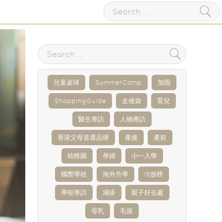
兒童桌球
SummerCamp
加固
ShoppingGuide
走佬袋
育兒
醫生專訪
人物專訪
香港父母首選品牌
產後
產前
幼稚園
孕婦
小一入學
國際學校
海外升學
IB放榜
學校專訪
濕疹
親子好去處
母乳
毛孩