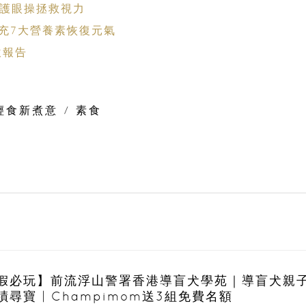
 護眼操拯救視力
充7大營養素恢復元氣
飲報告
輕食新煮意
/
素食
假必玩】前流浮山警署香港導盲犬學苑｜導盲犬親
蹟尋寶 | Champimom送3組免費名額