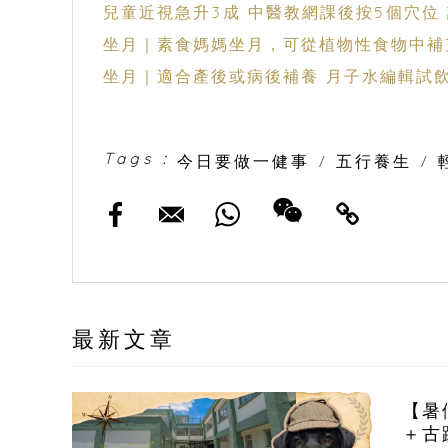
兒童近視急升3成 中醫教網課後按5個穴位
坐月｜素食媽媽坐月，可從植物性食物中補
坐月｜適合產後或病後補養 月子水編輯試
Tags :
今日要做一健事
/
五行養生
/
最新文章
【暑
＋古