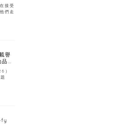
在接受
他們走
6載譽
動品牌
26）
主題
fy