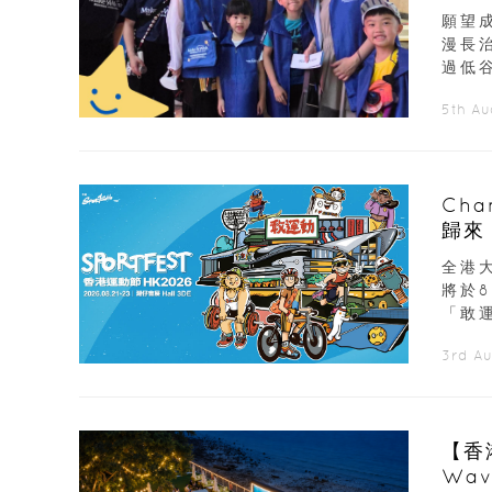
願望
漫長
過低谷
5th A
Ch
歸來
展覽
全港大
將於
「敢運
3rd A
【香
Wav