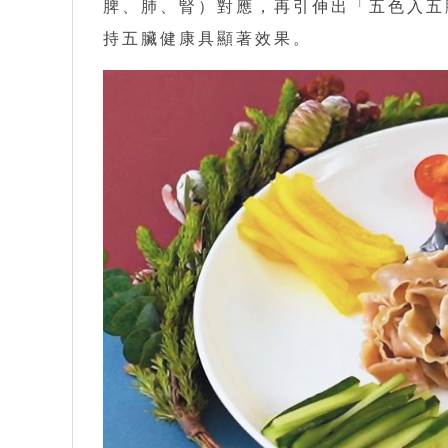
脾、肺、腎）對應，再引伸出「五色入五
持五臟健康具顯著效果。