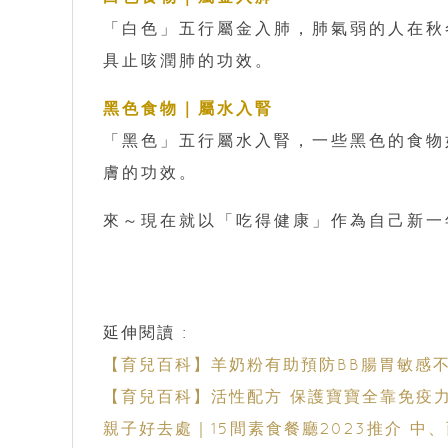
「白色」五行屬金入肺，肺氣弱的人在秋
具止咳潤肺的功效。
黑色食物｜屬水入腎
「黑色」五行屬水入腎，一些黑色的食物
膚的功效。
來～現在就以「吃得健康」作為自己新一
延伸閱讀 :
【育兒百科】羊奶粉有助預防BB腸胃敏感
【育兒百科】活性配方 保護寶寶全靠免疫
親子好去處｜15間素食餐廳2023推介 中、