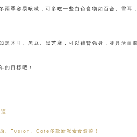
冬兩季容易咳嗽，可多吃一些白色食物如百合、雪耳
如黑木耳、黑豆、黑芝麻，可以補腎強身，並具活血
年的目標吧！
不適
力
西、Fusion、Cafe多款新派素食齋菜！