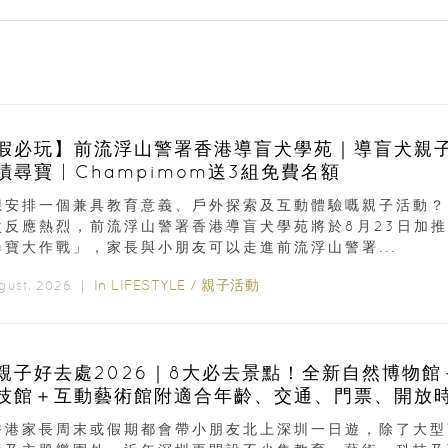
假必玩】前流浮山警署香港導盲犬學苑｜導盲犬親
蹟尋寶 | Champimom送3組免費名額
想安排一個兼具教育意義、戶外探索及互動體驗嘅親子活動？
次反應熱烈，前流浮山警署香港導盲犬學苑將於8月23日加推
尋寶大作戰」，家長與小朋友可以走進前流浮山警署...
In
LIFESTYLE
/
親子活動
ugust, 2026 ｜
親子好去處2026｜8大必去景點！全新自然博物館
技館＋互動藝術館附適合年齡、交通、門票、開放
香港家長周末或假期都會帶小朋友北上深圳一日遊，除了大型