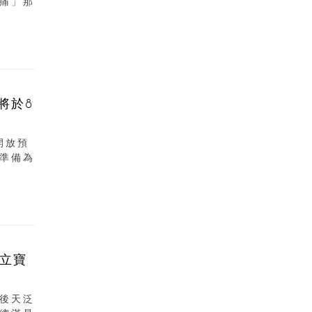
痛」那
將於8
開放預
準備為
立寶
後天泛