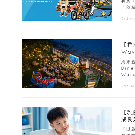
將於
「敢運
3rd A
【香
Wav
周末親
Din
Wate
2nd A
【乳
「以