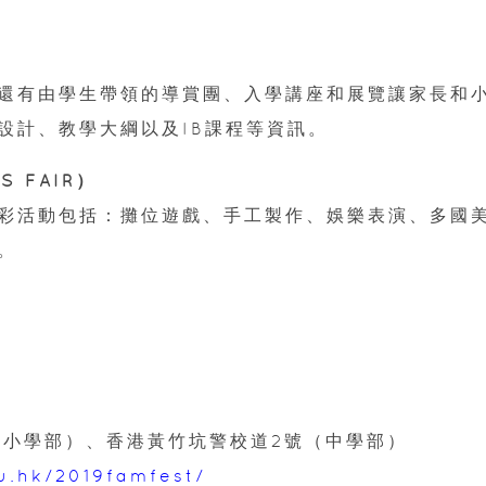
還有由學生帶領的導賞團、入學講座和展覽讓家長和
設計、教學大綱以及IB課程等資訊。
 FAIR）
彩活動包括：攤位遊戲、手工製作、娛樂表演、多國
。
及小學部）、香港黃竹坑警校道2號（中學部）
u.hk/2019famfest/