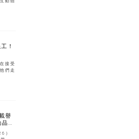
互動體
義工！
在接受
他們走
6載譽
動品牌
26）