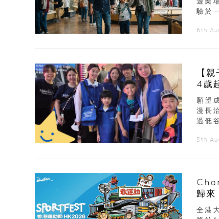
遊樂
驗於
6th A
【親
4歲
願望
漫長
過低谷
5th A
Ch
歸來
展覽
全港大