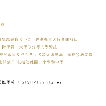
不適
力
距離親親導盲犬小Q：香港導盲犬協會開放日
校 附學費、大學取錄等入學資訊
國際學校開放日及簡介會：名額火速爆滿，家長預約要快！
際學校開放日 包括幼稚園、小學和中學
國際學校
/
SISHKFamilyFest