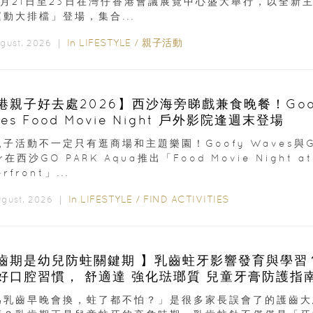
8月21日至23日在灣仔香港會議展覽中心盛大舉行，以全新
動大排檔」登場，集合...
In
LIFESTYLE
/
親子活動
ugust, 2026 ｜
港親子好去處2026】西沙海旁睇戲兼食晚餐！Goo
es Food Movie Night 戶外影院逢週末登場
子活動不一定只有逛商場和主題樂園！Goofy Waves與G
er在西沙GO PARK Aqua推出「Food Movie Night at
rfront」...
In
LIFESTYLE
/
FIND ACTIVITIES
ugust, 2026 ｜
齒期是幼兒防蛀關鍵期 】乳齒蛀牙影響發育與學習
成良好口腔習慣， 舒適達 強化琺瑯質 兒童牙膏防護指
為乳齒早晚會換，蛀了都不怕？」是很多家長誤會了的護齒大