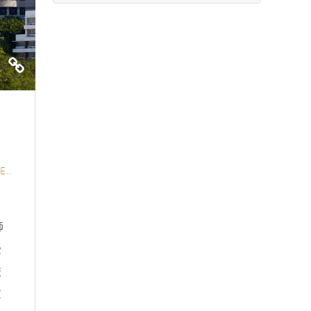
UR
/
ALL EDUCATION
師
受
校
文