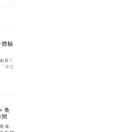
子體驗
由於7
「小Q
＋免
時間
商場、