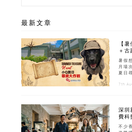
最新文章
【暑
＋古
暑假
月場
夏日
7th A
深圳
費科
不少