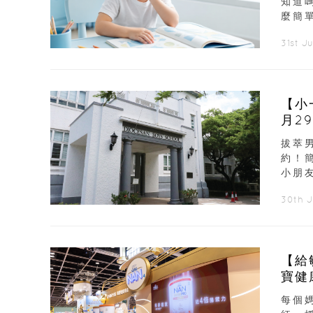
知道
麼簡
31st J
【小
月2
拔萃
約！
小朋友
30th 
【給
寶健
每個