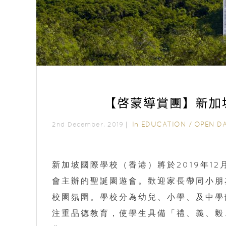
【啓蒙導賞團】新加
In
EDUCATION
/
OPEN D
2nd December, 2019｜
新加坡國際學校（香港）將於2019年1
會主辦的聖誕園遊會。歡迎家長帶同小朋
校園氛圍。學校分為幼兒、小學、及中學
注重品德教育，使學生具備「禮、義、毅