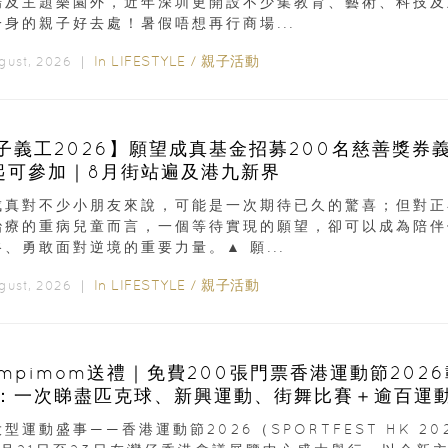
場及主題樂園外，近年深圳更開設不少集教育、藝術、科技及
一身的親子好去處！暑假唔想再行商場...
In
LIFESTYLE
/
親子活動
ugust, 2026 ｜
子義工2026】願望成真基金招募200名慈善獎券
起可參加｜8月街站遍及港九新界
成真對不少小朋友來說，可能是一次期待已久的驚喜；但對正
治療的重病兒童而言，一個等待實現的願望，卻可以成為陪伴
、勇敢面對逆境的重要力量。▲ 願...
In
LIFESTYLE
/
親子活動
ugust, 2026 ｜
ampimom送禮｜免費200張門票香港運動節202
：一次睇盡匹克球、新興運動、街舞比賽＋逾百運
型運動盛事——香港運動節2026（SPORTFEST HK 20