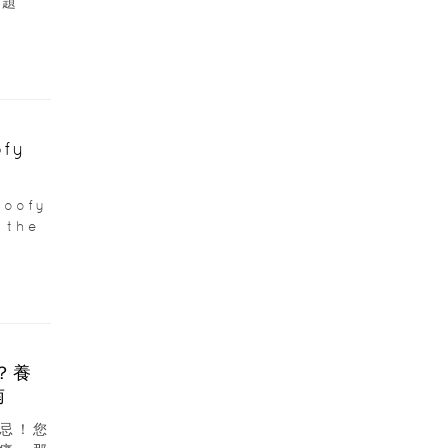
主題
fy
oofy
 the
？養
南
忌！您