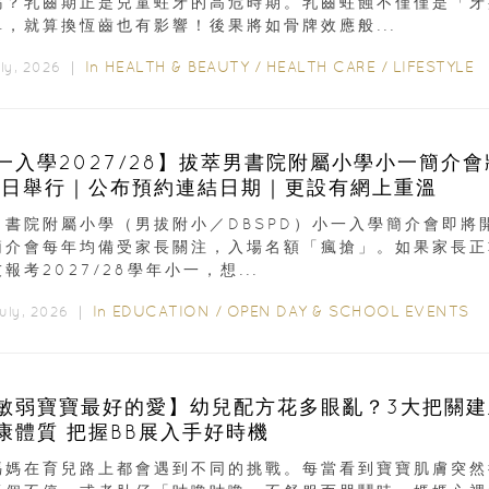
嗎？乳齒期正是兒童蛀牙的高危時期。乳齒蛀蝕不僅僅是「牙
單，就算換恆齒也有影響！後果將如骨牌效應般...
In
HEALTH & BEAUTY
/
HEALTH CARE
/
LIFESTYLE
uly, 2026 ｜
一入學2027/28】拔萃男書院附屬小學小一簡介會
9日舉行｜公布預約連結日期｜更設有網上重溫
男書院附屬小學（男拔附小／DBSPD）小一入學簡介會即將
簡介會每年均備受家長關注，入場名額「瘋搶」。如果家長正
報考2027/28學年小一，想...
In
EDUCATION
/
OPEN DAY & SCHOOL EVENTS
July, 2026 ｜
敏弱寶寶最好的愛】幼兒配方花多眼亂？3大把關建
康體質 把握BB展入手好時機
媽媽在育兒路上都會遇到不同的挑戰。每當看到寶寶肌膚突然