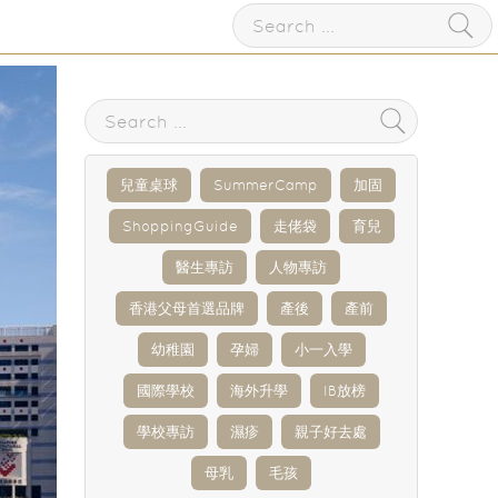
兒童桌球
SummerCamp
加固
ShoppingGuide
走佬袋
育兒
醫生專訪
人物專訪
香港父母首選品牌
產後
產前
幼稚園
孕婦
小一入學
國際學校
海外升學
IB放榜
學校專訪
濕疹
親子好去處
母乳
毛孩