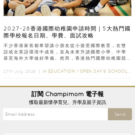
2027-28香港國際幼稚園申請時間｜5大熱門國
際學校報名日期、學費、面試攻略
不少香港家長都希望讓小朋友從小接受國際教育，在雙
語或全英語環境中成長，並為未來升讀國際小學、中學
甚至海外大學做好準備。然而，香港熱門國際幼稚園競
爭激烈，大部分學校會於入學前約一年開始接受申請...
In
EDUCATION
/
OPEN DAY & SCHOOL EVENTS
27th July, 2026 ｜
訂閱
Champimom
電子報
獲取最新懷孕育兒、升學及親子資訊
Send