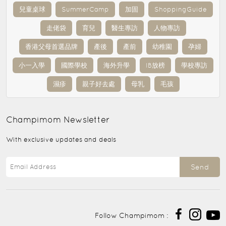
兒童桌球
SummerCamp
加固
ShoppingGuide
走佬袋
育兒
醫生專訪
人物專訪
香港父母首選品牌
產後
產前
幼稚園
孕婦
小一入學
國際學校
海外升學
IB放榜
學校專訪
濕疹
親子好去處
母乳
毛孩
Champimom
Newsletter
With exclusive updates and deals
Send
Follow Champimom :