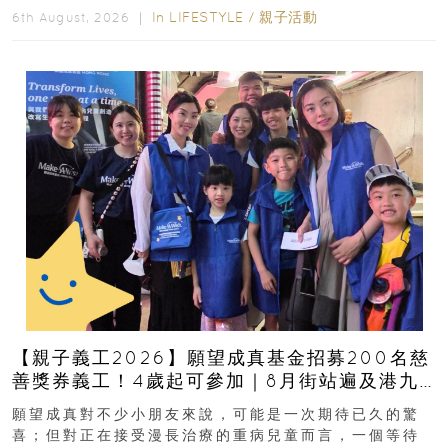
In
LIFESTYLE
/
親子活動
6th August, 2026 ｜
【親子義工2026】願望成真基金招募200名慈
善獎券義工！4歲起可參加｜8月街站遍及港九
新界
願望成真對不少小朋友來說，可能是一次期待已久的驚
喜；但對正在接受漫長治療的重病兒童而言，一個等待