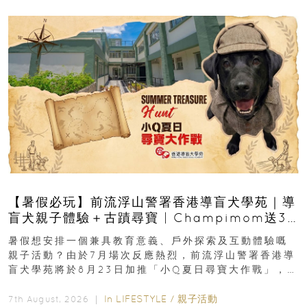
【暑假必玩】前流浮山警署香港導盲犬學苑｜導
盲犬親子體驗＋古蹟尋寶 | Champimom送3
組免費名額
暑假想安排一個兼具教育意義、戶外探索及互動體驗嘅
親子活動？由於7月場次反應熱烈，前流浮山警署香港導
盲犬學苑將於8月23日加推「小Q夏日尋寶大作戰」，家
長與小朋友可以走進前流浮山警署...
In
LIFESTYLE
/
親子活動
7th August, 2026 ｜