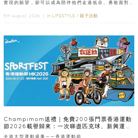
實現的願望，卻可以成為陪伴他們走過低谷、勇敢面對
逆境的重要力量。▲ 願...
In
LIFESTYLE
/
親子活動
5th August, 2026 ｜
Champimom送禮｜免費200張門票香港運動
節2026載譽歸來：一次睇盡匹克球、新興運
動、街舞比賽＋逾百運動品牌展覽
全港大型運動盛事——香港運動節