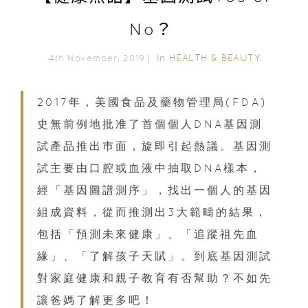
No？
In
HEALTH & BEAUTY
4th November, 2019｜
2017年，美國食品及藥物管理局(FDA)
史無前例地批准了首個個人DNA基因測
試產品推出巿面，旋即引起熱議。基因測
試主要由口腔或血液中抽取DNA樣本，
經「基因圖譜測序」，找出一個人的基因
組成資料，從而推測出3大範疇的結果，
包括「預測未來健康」、「追蹤祖先血
緣」、「了解孩子天賦」。到底基因測試
對家庭健康和親子教育有否幫助？不如先
讓爸媽了解更多吧！