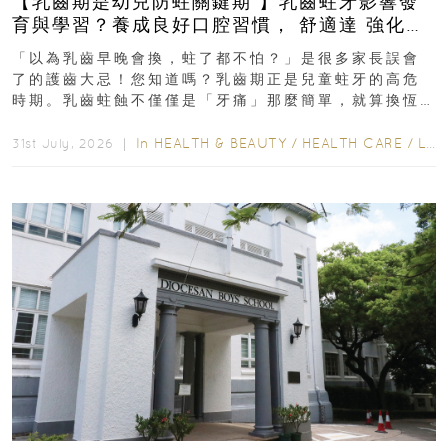
【乳齒期是幼兒防蛀關鍵期 】乳齒蛀牙影響發
育與學習？養成良好口腔習慣， 舒適達 強化琺
瑯質 兒童牙膏防護指南
「以為乳齒早晚會換，蛀了都不怕？」是很多家長誤會
了的護齒大忌！您知道嗎？乳齒期正是兒童蛀牙的高危
時期。乳齒蛀蝕不僅僅是「牙痛」那麼簡單，就算換恆
齒也有影響！後果將如骨牌效應般...
In
HEALTH & BEAUTY
/
HEALTH CARE
/
LIFESTYLE
31st July, 2026 ｜