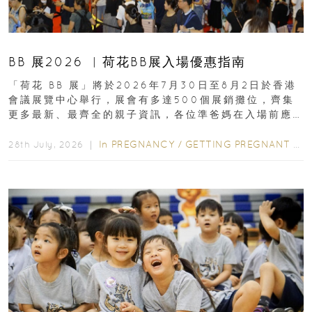
BB 展2026 ︳荷花BB展入場優惠指南
「荷花 BB 展」將於2026年7月30日至8月2日於香港
會議展覽中心舉行，展會有多達500個展銷攤位，齊集
更多最新、最齊全的親子資訊，各位準爸媽在入場前應
先閱讀購物指南...
In
PREGNANCY
/
GETTING PREGNANT
/
P
28th July, 2026 ｜