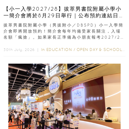
【小一入學2027/28】拔萃男書院附屬小學小
一簡介會將於8月29日舉行｜公布預約連結日期
｜更設有網上重溫
拔萃男書院附屬小學（男拔附小／DBSPD）小一入學簡
介會即將開放預約！簡介會每年均備受家長關注，入場
名額「瘋搶」。如果家長正準備為小朋友報考2027/28
學年小一，想...
In
EDUCATION
/
OPEN DAY & SCHOOL EVENTS
30th July, 2026 ｜