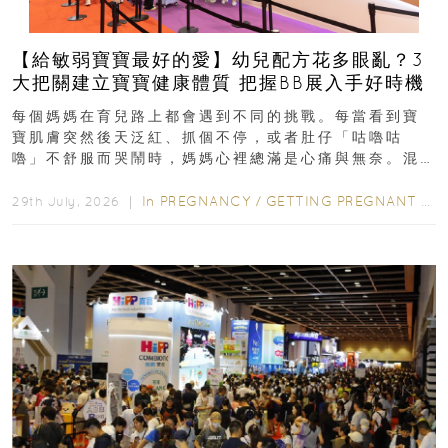
【給敏弱寶寶最好的愛】幼兒配方花多眼亂？3
大把關建立寶寶健康體質 把握BB展入手好時機
每個媽媽在育兒路上都會遇到不同的挑戰。每當看到寶
寶肌膚突然後天泛紅、抓個不停，或者肚仔「咕嚕咕
嚕」不舒服而哭鬧時，媽媽心裡總滿是心痛與無奈。混
合餵養揀奶粉？選擇幼兒配...
In
PREGNANCY
/
GETTING PREGNANT
/
P
29th July, 2026 ｜