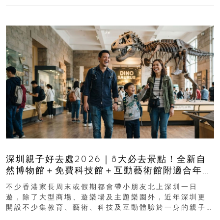
深圳親子好去處2026｜8大必去景點！全新自
然博物館＋免費科技館＋互動藝術館附適合年
齡、交通、門票、開放時間
不少香港家長周末或假期都會帶小朋友北上深圳一日
遊，除了大型商場、遊樂場及主題樂園外，近年深圳更
開設不少集教育、藝術、科技及互動體驗於一身的親子
好去處！暑假唔想再行商場...