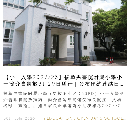
【小一入學2027/28】拔萃男書院附屬小學小
一簡介會將於8月29日舉行｜公布預約連結日期
｜更設有網上重溫
拔萃男書院附屬小學（男拔附小／DBSPD）小一入學簡
介會即將開放預約！簡介會每年均備受家長關注，入場
名額「瘋搶」。如果家長正準備為小朋友報考2027/28
學年小一，想...
In
EDUCATION
/
OPEN DAY & SCHOOL EVENTS
30th July, 2026 ｜