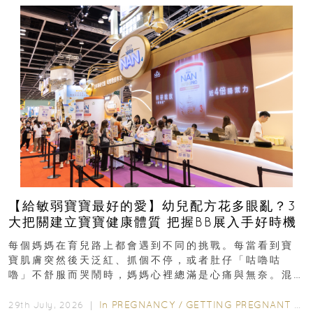
【給敏弱寶寶最好的愛】幼兒配方花多眼亂？3
大把關建立寶寶健康體質 把握BB展入手好時機
每個媽媽在育兒路上都會遇到不同的挑戰。每當看到寶
寶肌膚突然後天泛紅、抓個不停，或者肚仔「咕嚕咕
嚕」不舒服而哭鬧時，媽媽心裡總滿是心痛與無奈。混
合餵養揀奶粉？選擇幼兒配...
In
PREGNANCY
/
GETTING PREGNANT
/
P
29th July, 2026 ｜