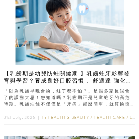
【乳齒期是幼兒防蛀關鍵期 】乳齒蛀牙影響發
育與學習？養成良好口腔習慣， 舒適達 強化琺
瑯質 兒童牙膏防護指南
「以為乳齒早晚會換，蛀了都不怕？」是很多家長誤會
了的護齒大忌！您知道嗎？乳齒期正是兒童蛀牙的高危
時期。乳齒蛀蝕不僅僅是「牙痛」那麼簡單，就算換恆
齒也有影響！後果將如骨牌效應般...
In
HEALTH & BEAUTY
/
HEALTH CARE
/
LIFESTYLE
31st July, 2026 ｜