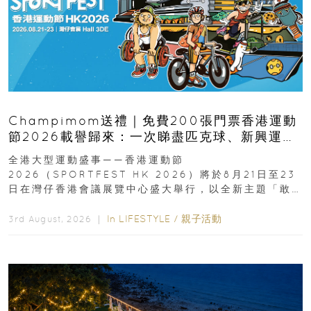
Champimom送禮｜免費200張門票香港運動
節2026載譽歸來：一次睇盡匹克球、新興運
動、街舞比賽＋逾百運動品牌展覽
全港大型運動盛事——香港運動節
2026（SPORTFEST HK 2026）將於8月21日至23
日在灣仔香港會議展覽中心盛大舉行，以全新主題「敢
運動大排檔」登場，集合...
In
LIFESTYLE
/
親子活動
3rd August, 2026 ｜