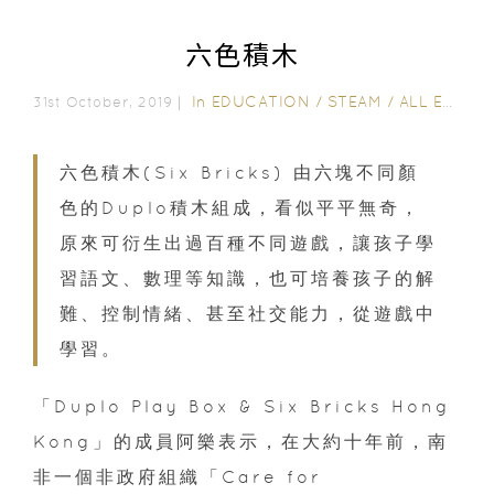
六色積木
In
EDUCATION
/
STEAM
/
ALL EDUCATION
31st October, 2019｜
六色積木(Six Bricks) 由六塊不同顏
色的Duplo積木組成，看似平平無奇，
原來可衍生出過百種不同遊戲，讓孩子學
習語文、數理等知識，也可培養孩子的解
難、控制情緒、甚至社交能力，從遊戲中
學習。
「Duplo Play Box & Six Bricks Hong
Kong」的成員阿樂表示，在大約十年前，南
非一個非政府組織「Care for