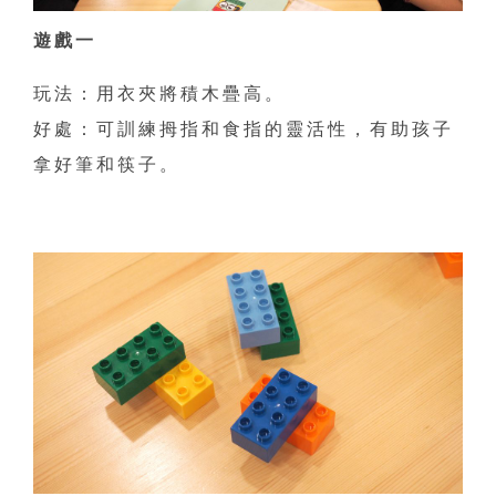
遊戲一
玩法：用衣夾將積木疊高。
好處：可訓練拇指和食指的靈活性，有助孩子
拿好筆和筷子。