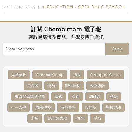
爭激烈，大部分學校會於入學前約一年開始接受申請...
In
EDUCATION
/
OPEN DAY & SCHOOL EVENTS
27th July, 2026 ｜
訂閱
Champimom
電子報
獲取最新懷孕育兒、升學及親子資訊
Send
兒童桌球
SummerCamp
加固
ShoppingGuide
走佬袋
育兒
醫生專訪
人物專訪
香港父母首選品牌
產後
產前
幼稚園
孕婦
小一入學
國際學校
海外升學
IB放榜
學校專訪
濕疹
親子好去處
母乳
毛孩