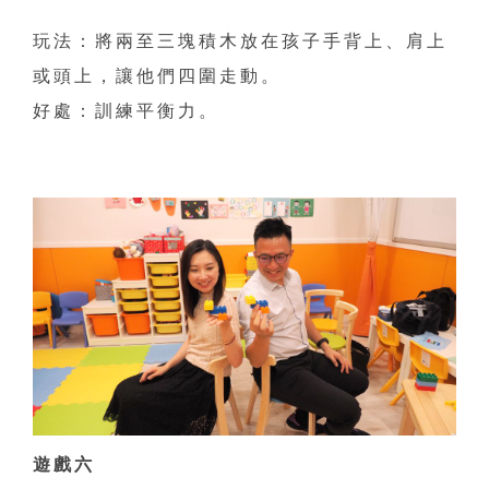
玩法：將兩至三塊積木放在孩子手背上、肩上
或頭上，讓他們四圍走動。
好處：訓練平衡力。
遊戲六