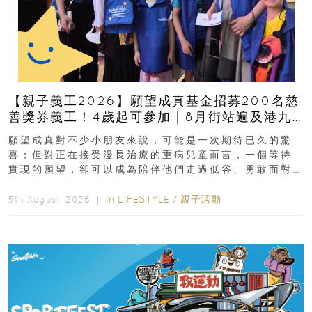
【親子義工2026】願望成真基金招募200名慈
善獎券義工！4歲起可參加｜8月街站遍及港九
新界
願望成真對不少小朋友來說，可能是一次期待已久的驚
喜；但對正在接受漫長治療的重病兒童而言，一個等待
實現的願望，卻可以成為陪伴他們走過低谷、勇敢面對
逆境的重要力量。▲ 願...
In
LIFESTYLE
/
親子活動
5th August, 2026 ｜