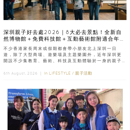
深圳親子好去處2026｜8大必去景點！全新自
然博物館＋免費科技館＋互動藝術館附適合年
齡、交通、門票、開放時間
不少香港家長周末或假期都會帶小朋友北上深圳一日
遊，除了大型商場、遊樂場及主題樂園外，近年深圳更
開設不少集教育、藝術、科技及互動體驗於一身的親子
好去處！暑假唔想再行商場...
In
LIFESTYLE
/
親子活動
6th August, 2026 ｜