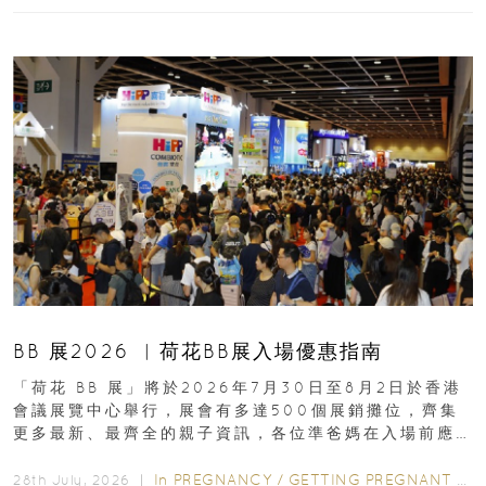
BB 展2026 ︳荷花BB展入場優惠指南
「荷花 BB 展」將於2026年7月30日至8月2日於香港
會議展覽中心舉行，展會有多達500個展銷攤位，齊集
更多最新、最齊全的親子資訊，各位準爸媽在入場前應
先閱讀購物指南...
In
PREGNANCY
/
GETTING PREGNANT
/
P
28th July, 2026 ｜