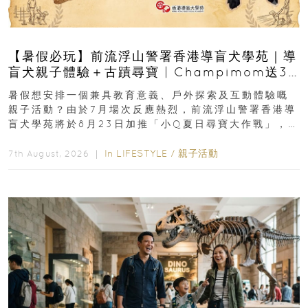
【暑假必玩】前流浮山警署香港導盲犬學苑｜導
盲犬親子體驗＋古蹟尋寶 | Champimom送3
組免費名額
暑假想安排一個兼具教育意義、戶外探索及互動體驗嘅
親子活動？由於7月場次反應熱烈，前流浮山警署香港導
盲犬學苑將於8月23日加推「小Q夏日尋寶大作戰」，家
長與小朋友可以走進前流浮山警署...
In
LIFESTYLE
/
親子活動
7th August, 2026 ｜