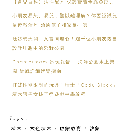
【育兒百科】活性配方 保護寶寶全靠免疫力
小朋友易怒、易哭，難以難理解？你要認識兒
童遊戲治療 治癒孩子和家長心靈
既妙想天開，又富同理心！逾千位小朋友親自
設計理想中的郊野公園
Champimom 試玩報告 ︳海洋公園水上樂
園 編輯詳細玩樂指南！
打破性別限制的玩具！瑞士「Cody Block」
積木讓男女孩子從遊戲中學編程
Tags :
積木
/
六色積木
/
啟蒙教育
/
啟蒙