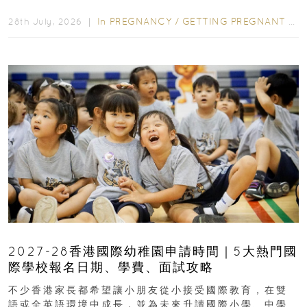
先閱讀購物指南...
In
PREGNANCY
/
GETTING PREGNANT
/
P
28th July, 2026 ｜
2027-28香港國際幼稚園申請時間｜5大熱門國
際學校報名日期、學費、面試攻略
不少香港家長都希望讓小朋友從小接受國際教育，在雙
語或全英語環境中成長，並為未來升讀國際小學、中學