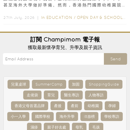
甚至海外大學做好準備。然而，香港熱門國際幼稚園競
爭激烈，大部分學校會於入學前約一年開始接受申請...
In
EDUCATION
/
OPEN DAY & SCHOOL EVENTS
27th July, 2026 ｜
訂閱
Champimom
電子報
獲取最新懷孕育兒、升學及親子資訊
Send
兒童桌球
SummerCamp
加固
ShoppingGuide
走佬袋
育兒
醫生專訪
人物專訪
香港父母首選品牌
產後
產前
幼稚園
孕婦
小一入學
國際學校
海外升學
IB放榜
學校專訪
濕疹
親子好去處
母乳
毛孩