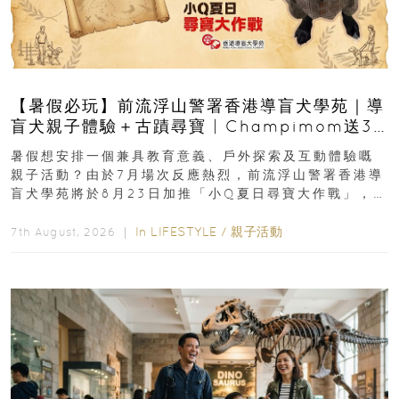
【暑假必玩】前流浮山警署香港導盲犬學苑｜導
盲犬親子體驗＋古蹟尋寶 | Champimom送3
組免費名額
暑假想安排一個兼具教育意義、戶外探索及互動體驗嘅
親子活動？由於7月場次反應熱烈，前流浮山警署香港導
盲犬學苑將於8月23日加推「小Q夏日尋寶大作戰」，家
長與小朋友可以走進前流浮山警署...
In
LIFESTYLE
/
親子活動
7th August, 2026 ｜