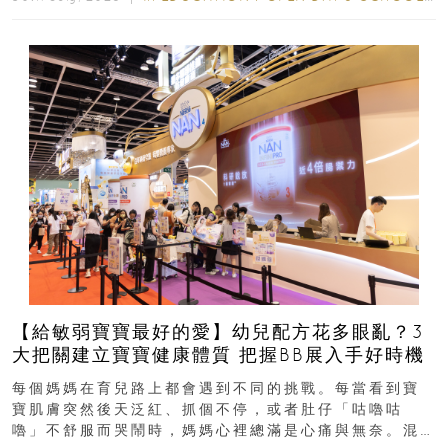
【給敏弱寶寶最好的愛】幼兒配方花多眼亂？3
大把關建立寶寶健康體質 把握BB展入手好時機
每個媽媽在育兒路上都會遇到不同的挑戰。每當看到寶
寶肌膚突然後天泛紅、抓個不停，或者肚仔「咕嚕咕
嚕」不舒服而哭鬧時，媽媽心裡總滿是心痛與無奈。混