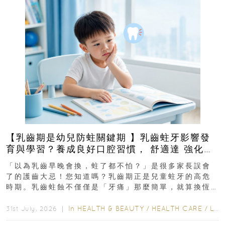
【乳齒期是幼兒防蛀關鍵期 】乳齒蛀牙影響發
育與學習？養成良好口腔習慣， 舒適達 強化琺
瑯質 兒童牙膏防護指南
「以為乳齒早晚會換，蛀了都不怕？」是很多家長誤會
了的護齒大忌！您知道嗎？乳齒期正是兒童蛀牙的高危
時期。乳齒蛀蝕不僅僅是「牙痛」那麼簡單，就算換恆
齒也有影響！後果將如骨牌效應般...
In
HEALTH & BEAUTY
/
HEALTH CARE
/
LIFESTYLE
31st July, 2026 ｜