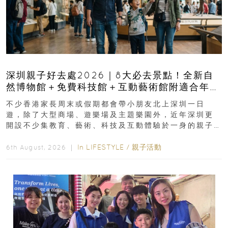
深圳親子好去處2026｜8大必去景點！全新自
然博物館＋免費科技館＋互動藝術館附適合年
齡、交通、門票、開放時間
不少香港家長周末或假期都會帶小朋友北上深圳一日
遊，除了大型商場、遊樂場及主題樂園外，近年深圳更
開設不少集教育、藝術、科技及互動體驗於一身的親子
好去處！暑假唔想再行商場...
In
LIFESTYLE
/
親子活動
6th August, 2026 ｜