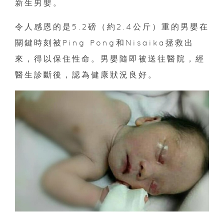
新生男嬰。
令人感恩的是5.2磅（約2.4公斤）重的男嬰在
關鍵時刻被Ping Pong和Nisaika拯救出
來，得以保住性命。男嬰隨即被送往醫院，經
醫生診斷後，認為健康狀況良好。