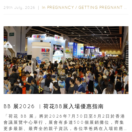
合餵養揀奶粉？選擇幼兒配...
In
PREGNANCY
/
GETTING PREGNANT
/
P
29th July, 2026 ｜
BB 展2026 ︳荷花BB展入場優惠指南
「荷花 BB 展」將於2026年7月30日至8月2日於香港
會議展覽中心舉行，展會有多達500個展銷攤位，齊集
更多最新、最齊全的親子資訊，各位準爸媽在入場前應