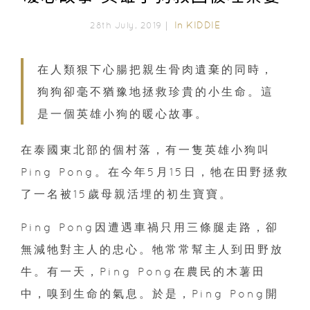
In
KIDDIE
28th July, 2019｜
在人類狠下心腸把親生骨肉遺棄的同時，
狗狗卻毫不猶豫地拯救珍貴的小生命。這
是一個英雄小狗的暖心故事。
在泰國東北部的個村落，有一隻英雄小狗叫
Ping Pong。在今年5月15日，牠在田野拯救
了一名被15歲母親活埋的初生寶寶。
Ping Pong因遭遇車禍只用三條腿走路，卻
無減牠對主人的忠心。牠常常幫主人到田野放
牛。有一天，Ping Pong在農民的木薯田
中，嗅到生命的氣息。於是，Ping Pong開