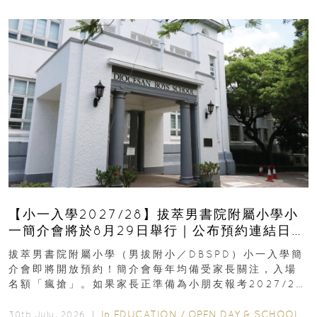
【小一入學2027/28】拔萃男書院附屬小學小
一簡介會將於8月29日舉行｜公布預約連結日期
｜更設有網上重溫
拔萃男書院附屬小學（男拔附小／DBSPD）小一入學簡
介會即將開放預約！簡介會每年均備受家長關注，入場
名額「瘋搶」。如果家長正準備為小朋友報考2027/28
學年小一，想...
In
EDUCATION
/
OPEN DAY & SCHOOL EVENTS
30th July, 2026 ｜