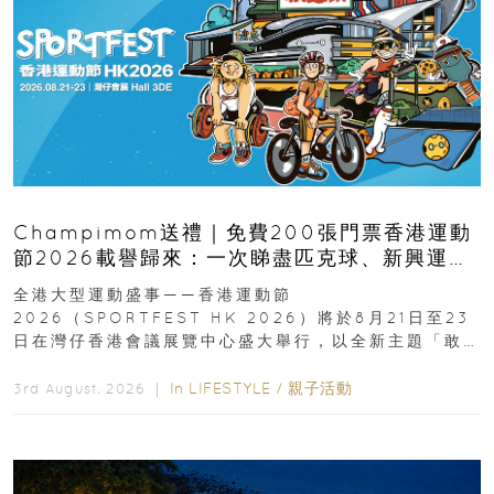
Champimom送禮｜免費200張門票香港運動
節2026載譽歸來：一次睇盡匹克球、新興運
動、街舞比賽＋逾百運動品牌展覽
全港大型運動盛事——香港運動節
2026（SPORTFEST HK 2026）將於8月21日至23
日在灣仔香港會議展覽中心盛大舉行，以全新主題「敢
運動大排檔」登場，集合...
In
LIFESTYLE
/
親子活動
3rd August, 2026 ｜