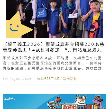
【親子義工2026】願望成真基金招募200名慈
善獎券義工！4歲起可參加｜8月街站遍及港九
新界
願望成真對不少小朋友來說，可能是一次期待已久的驚
喜；但對正在接受漫長治療的重病兒童而言，一個等待
實現的願望，卻可以成為陪伴他們走過低谷、勇敢面對
逆境的重要力量。▲ 願...
In
LIFESTYLE
/
親子活動
5th August, 2026 ｜