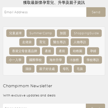
獲取最新懷孕育兒、升學及親子資訊
Send
兒童桌球
SummerCamp
加固
ShoppingGuide
走佬袋
育兒
醫生專訪
人物專訪
香港父母首選品牌
產後
產前
幼稚園
孕婦
小一入學
國際學校
海外升學
IB放榜
學校專訪
濕疹
親子好去處
母乳
毛孩
Champimom
Newsletter
With exclusive updates and deals