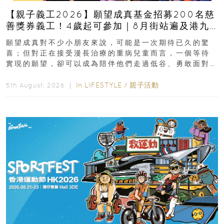
【親子義工2026】願望成真基金招募200名慈
善獎券義工！4歲起可參加｜8月街站遍及港九
新界
願望成真對不少小朋友來說，可能是一次期待已久的驚
喜；但對正在接受漫長治療的重病兒童而言，一個等待
實現的願望，卻可以成為陪伴他們走過低谷、勇敢面對
逆境的重要力量。▲ 願...
In
LIFESTYLE
/
親子活動
5th August, 2026 ｜