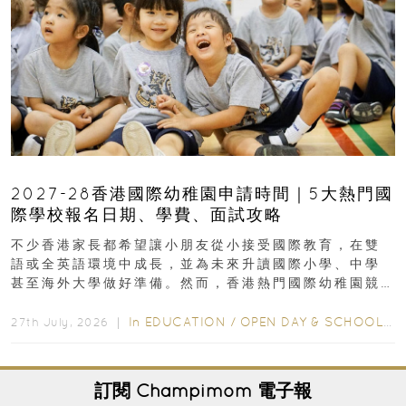
2027-28香港國際幼稚園申請時間｜5大熱門國
際學校報名日期、學費、面試攻略
不少香港家長都希望讓小朋友從小接受國際教育，在雙
語或全英語環境中成長，並為未來升讀國際小學、中學
甚至海外大學做好準備。然而，香港熱門國際幼稚園競
爭激烈，大部分學校會於入學前約一年開始接受申請...
In
EDUCATION
/
OPEN DAY & SCHOOL EVENTS
27th July, 2026 ｜
訂閱
Champimom
電子報