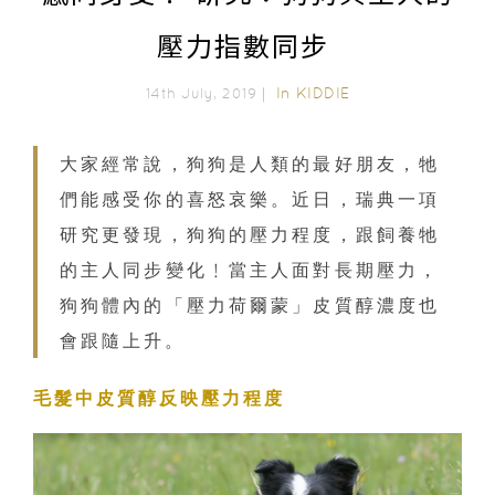
壓力指數同步
In
KIDDIE
14th July, 2019｜
大家經常說，狗狗是人類的最好朋友，牠
們能感受你的喜怒哀樂。近日，瑞典一項
研究更發現，狗狗的壓力程度，跟飼養牠
的主人同步變化﹗當主人面對長期壓力，
狗狗體內的「壓力荷爾蒙」皮質醇濃度也
會跟隨上升。
毛髮中皮質醇反映壓力程度