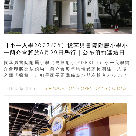
【小一入學2027/28】拔萃男書院附屬小學小
一簡介會將於8月29日舉行｜公布預約連結日期
｜更設有網上重溫
拔萃男書院附屬小學（男拔附小／DBSPD）小一入學簡
介會即將開放預約！簡介會每年均備受家長關注，入場
名額「瘋搶」。如果家長正準備為小朋友報考2027/28
學年小一，想...
In
EDUCATION
/
OPEN DAY & SCHOOL EVENTS
30th July, 2026 ｜