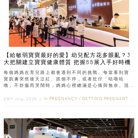
【給敏弱寶寶最好的愛】幼兒配方花多眼亂？3
大把關建立寶寶健康體質 把握BB展入手好時機
每個媽媽在育兒路上都會遇到不同的挑戰。每當看到寶
寶肌膚突然後天泛紅、抓個不停，或者肚仔「咕嚕咕
嚕」不舒服而哭鬧時，媽媽心裡總滿是心痛與無奈。混
合餵養揀奶粉？選擇幼兒配...
In
PREGNANCY
/
GETTING PREGNANT
/
P
29th July, 2026 ｜