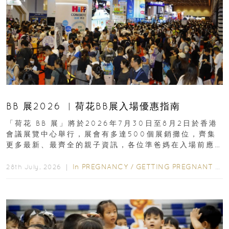
BB 展2026 ︳荷花BB展入場優惠指南
「荷花 BB 展」將於2026年7月30日至8月2日於香港
會議展覽中心舉行，展會有多達500個展銷攤位，齊集
更多最新、最齊全的親子資訊，各位準爸媽在入場前應
先閱讀購物指南...
In
PREGNANCY
/
GETTING PREGNANT
/
P
28th July, 2026 ｜