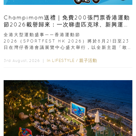
Champimom送禮｜免費200張門票香港運動
節2026載譽歸來：一次睇盡匹克球、新興運
動、街舞比賽＋逾百運動品牌展覽
全港大型運動盛事——香港運動節
2026（SPORTFEST HK 2026）將於8月21日至23
日在灣仔香港會議展覽中心盛大舉行，以全新主題「敢
運動大排檔」登場，集合...
In
LIFESTYLE
/
親子活動
3rd August, 2026 ｜