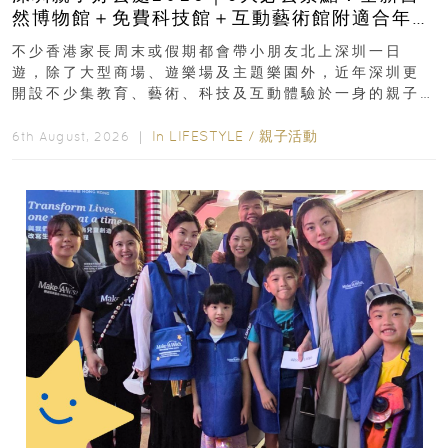
然博物館＋免費科技館＋互動藝術館附適合年
齡、交通、門票、開放時間
不少香港家長周末或假期都會帶小朋友北上深圳一日
遊，除了大型商場、遊樂場及主題樂園外，近年深圳更
開設不少集教育、藝術、科技及互動體驗於一身的親子
好去處！暑假唔想再行商場...
In
LIFESTYLE
/
親子活動
6th August, 2026 ｜