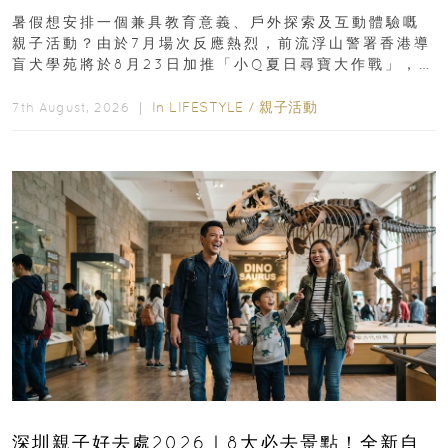
組免費名額
暑假想安排一個兼具教育意義、戶外探索及互動體驗嘅
親子活動？由於7月場次反應熱烈，前流浮山警署香港導
盲犬學苑將於8月23日加推「小Q夏日尋寶大作戰」，家
長與小朋友可以走進前流浮山警署...
In
LIFESTYLE
/
親子活動
7th August, 2026 ｜
深圳親子好去處2026｜8大必去景點！全新自