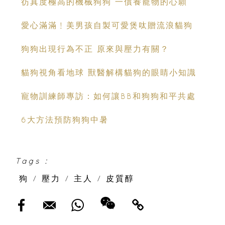
彷真度極高的機械狗狗 一償養寵物的心願
愛心滿滿﹗美男孩自製可愛煲呔贈流浪貓狗
狗狗出現行為不正 原來與壓力有關？
貓狗視角看地球 獸醫解構貓狗的眼睛小知識
寵物訓練師專訪：如何讓BB和狗狗和平共處
6大方法預防狗狗中暑
Tags :
狗
/
壓力
/
主人
/
皮質醇