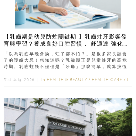
【乳齒期是幼兒防蛀關鍵期 】乳齒蛀牙影響發
育與學習？養成良好口腔習慣， 舒適達 強化琺
瑯質 兒童牙膏防護指南
「以為乳齒早晚會換，蛀了都不怕？」是很多家長誤會
了的護齒大忌！您知道嗎？乳齒期正是兒童蛀牙的高危
時期。乳齒蛀蝕不僅僅是「牙痛」那麼簡單，就算換恆
齒也有影響！後果將如骨牌效應般...
In
HEALTH & BEAUTY
/
HEALTH CARE
/
LIFESTYLE
31st July, 2026 ｜