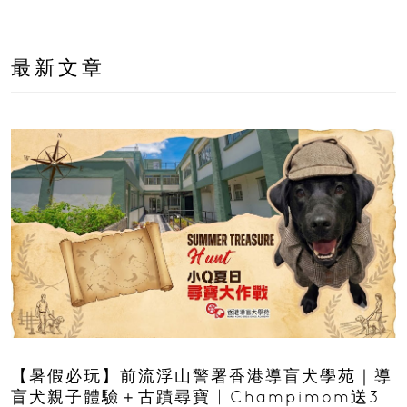
最新文章
【暑假必玩】前流浮山警署香港導盲犬學苑｜導
盲犬親子體驗＋古蹟尋寶 | Champimom送3