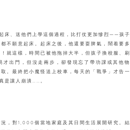
起床、送他們上學這個過程，比打仗更加慘烈——孩
他都不願意起床。起床之後，他還要耍脾氣，鬧着要
峰！就這樣，時間已被他拖掉大半，但孩子換校服、
易才出門，但沒走兩步，卻發現忘了帶功課或其他
去取。最終把小魔怪送上校車，每天的「戰爭」才告
真是讓人崩潰……。
況，對1,000個當地家庭及其日間生活展開研究。