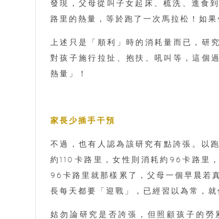
發現，父母從叫子女起床、梳洗、進食到
路里的熱量，等於跑了一次馬拉松！如果你
上述只是「順利」時的消耗量而已，研
對孩子施行拉扯、抱扶、吼叫等，這個
熱量」！
家長少插手干預
不過，也有人認為該研究有點誇張。以跑
約110卡路里，女性則消耗約96卡路
96卡路里就那樣累了，父母一個早晨若真
長每天都要「迎戰」，已經習以為常，就
姑勿論研究是否誇張，但照顧孩子的勞