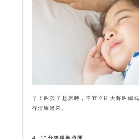
早上叫孩子起床時，不宜立即大聲叫喊
行清醒過來。
4. 10分鐘緩衝時間