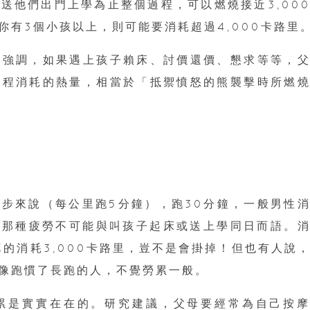
送他們出門上學為止整個過程，可以燃燒接近3,00
有3個小孩以上，則可能要消耗超過4,000卡路里
究強調，如果遇上孩子賴床、討價還價、懇求等等，
過程消耗的熱量，相當於「抵禦憤怒的熊襲擊時所燃
步來說（每公里跑5分鐘），跑30分鐘，一般男性
里，那種疲勞不可能與叫孩子起床或送上學同日而語。
的消耗3,000卡路里，豈不是會掛掉！但也有人說
像跑慣了長跑的人，不覺勞累一般。
累是實實在在的。研究建議，父母要經常為自己按