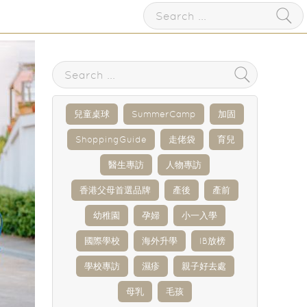
兒童桌球
SummerCamp
加固
ShoppingGuide
走佬袋
育兒
醫生專訪
人物專訪
香港父母首選品牌
產後
產前
幼稚園
孕婦
小一入學
國際學校
海外升學
IB放榜
學校專訪
濕疹
親子好去處
母乳
毛孩