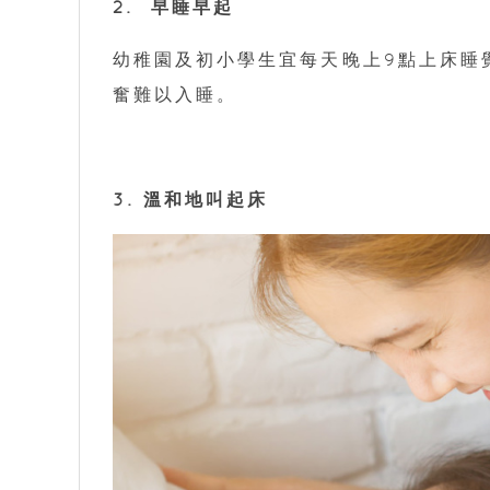
2. 早睡早起
幼稚園及初小學生宜每天晚上9點上床睡
奮難以入睡。
3. 溫和地叫起床