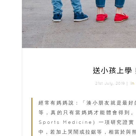
送小孩上學
In
21st July, 2019｜
經常有媽媽說：「湊小朋友就是最好
等，真的只有當媽媽才能體會得到。最近，
Sports Medicine）一項
中，若加上哭鬧或拉鋸等，相當於與