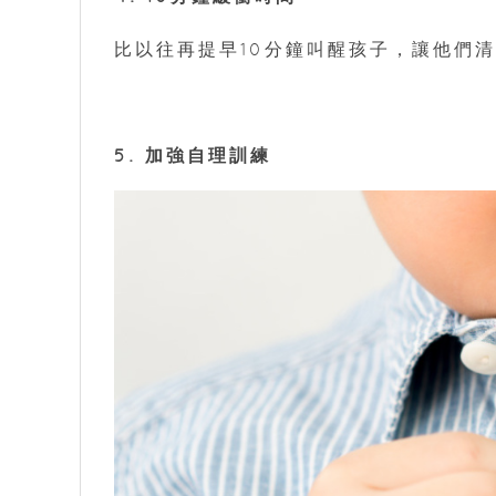
比以往再提早10分鐘叫醒孩子，讓他們
5. 加強自理訓練