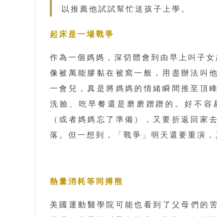
以推薦他試試幫忙送孩子上學。
起床是一場戰爭
作為一個媽媽，深切體會到由早上叫子女
像被萬能膠黏在被窩一般，用盡辦法叫
一會兒，真是將媽媽的情緒瞬間推至頂
洗臉、吃早餐還是磨磨蹭蹭的。好不容
（或者媽媽忘了準備），又要折返回家
落。但一想到，「戰爭」明天還要重演，
熱量消耗等同搏熊
美國運動醫學院可能也看到了父母們的苦