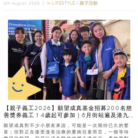
In
LIFESTYLE
/
親子活動
6th August, 2026 ｜
【親子義工2026】願望成真基金招募200名慈
善獎券義工！4歲起可參加｜8月街站遍及港九
新界
願望成真對不少小朋友來說，可能是一次期待已久的驚
喜；但對正在接受漫長治療的重病兒童而言，一個等待