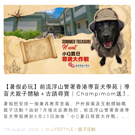
【暑假必玩】前流浮山警署香港導盲犬學苑｜導
盲犬親子體驗＋古蹟尋寶 | Champimom送3
組免費名額
暑假想安排一個兼具教育意義、戶外探索及互動體驗嘅
親子活動？由於7月場次反應熱烈，前流浮山警署香港導
盲犬學苑將於8月23日加推「小Q夏日尋寶大作戰」，家
長與小朋友可以走進前流浮山警署...
In
LIFESTYLE
/
親子活動
7th August, 2026 ｜