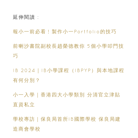
延伸閱讀 :
報小一前必看﹗製作小一Portfolio的技巧
前喇沙書院副校長趙榮德教你 5個小學叩門技
巧
IB 2024｜IB小學課程（IBPYP）與本地課程
有何分別？
小一入學｜香港四大小學類別 分清官立津貼
直資私立
學校專訪｜保良局首所IB國際學校 保良局建
造商會學校