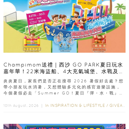
Champimom送禮｜西沙 GO PARK夏日玩水
嘉年華！22米海盜船、4大充氣城堡、水戰及門
票優惠全攻略
炎炎夏日，家長們是否正在搜尋 2026 暑假好去處？想
帶小朋友玩水消暑，又想體驗多元化的感官遊樂設施，
今個暑假必去「Summer GO！夏日『彈・水・戰』派
對」！活動由 2026 年 8 月 27...
In
INSPIRATION & LIFESTYLE
/
GIVEAWAY
10th August, 2026 ｜