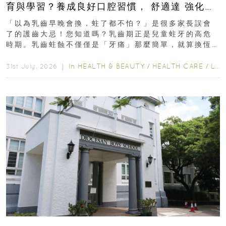
育與學習？養成良好口腔習慣， 舒適達 強化琺
瑯質 兒童牙膏防護指南
「以為乳齒早晚會換，蛀了都不怕？」是很多家長誤會
了的護齒大忌！您知道嗎？乳齒期正是兒童蛀牙的高危
時期。乳齒蛀蝕不僅僅是「牙痛」那麼簡單，就算換恆
齒也有影響！後果將如骨牌效應般...
In
HEALTH & BEAUTY
/
HEALTH CARE
/
LIFESTYLE
31st July, 2026 ｜