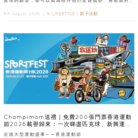
實現的願望，卻可以成為陪伴他們走過低谷、勇敢面對
逆境的重要力量。▲ 願...
In
LIFESTYLE
/
親子活動
5th August, 2026 ｜
Champimom送禮｜免費200張門票香港運動
節2026載譽歸來：一次睇盡匹克球、新興運
動、街舞比賽＋逾百運動品牌展覽
全港大型運動盛事——香港運動節