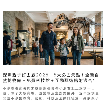
深圳親子好去處2026｜8大必去景點！全新自
然博物館＋免費科技館＋互動藝術館附適合年
齡、交通、門票、開放時間
不少香港家長周末或假期都會帶小朋友北上深圳一日
遊，除了大型商場、遊樂場及主題樂園外，近年深圳更
開設不少集教育、藝術、科技及互動體驗於一身的親子
好去處！暑假唔想再行商場...