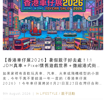
【香港車仔展2026】暑假親子好去處！1:1
JDM真車＋Pixel懷舊遊戲世界＋微縮港式街景
8月灣仔登場 車迷家庭必去！
如果家裡有喜歡玩具車、汽車、火車或飛機模型的小朋
友，今年千萬不要錯過一年一度的《香港車仔展
2026》！今年車仔展將於8月21日至23日在灣仔合和酒
店 Grand Ballroom舉行...
In
LIFESTYLE
/
親子活動
9th August, 2026 ｜