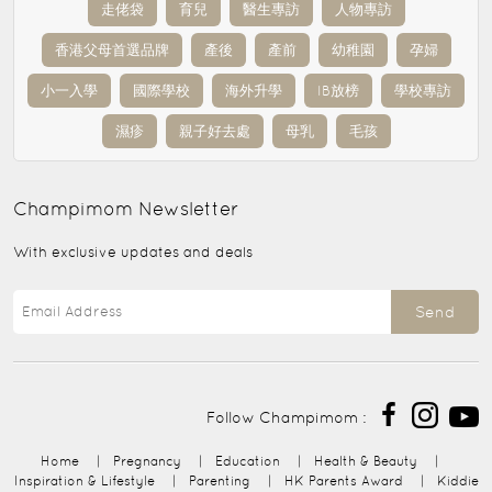
走佬袋
育兒
醫生專訪
人物專訪
香港父母首選品牌
產後
產前
幼稚園
孕婦
小一入學
國際學校
海外升學
IB放榜
學校專訪
濕疹
親子好去處
母乳
毛孩
Champimom
Newsletter
With exclusive updates and deals
Send
Follow Champimom :
Home
|
Pregnancy
|
Education
|
Health & Beauty
|
Inspiration & Lifestyle
|
Parenting
|
HK Parents Award
|
Kiddie