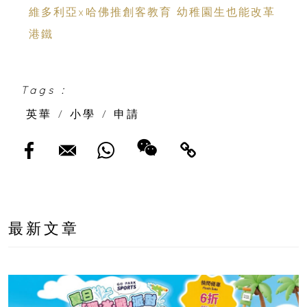
維多利亞x哈佛推創客教育 幼稚園生也能改革
港鐵
Tags :
英華
/
小學
/
申請
最新文章