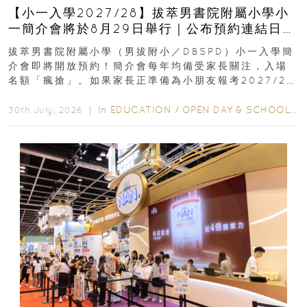
【小一入學2027/28】拔萃男書院附屬小學小
一簡介會將於8月29日舉行｜公布預約連結日期
｜更設有網上重溫
拔萃男書院附屬小學（男拔附小／DBSPD）小一入學簡
介會即將開放預約！簡介會每年均備受家長關注，入場
名額「瘋搶」。如果家長正準備為小朋友報考2027/28
學年小一，想...
In
EDUCATION
/
OPEN DAY & SCHOOL EVENTS
30th July, 2026 ｜