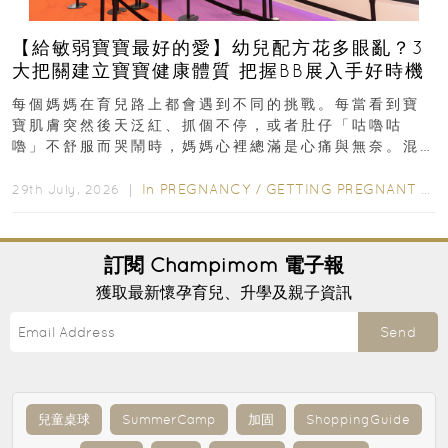
【給敏弱寶寶最好的愛】幼兒配方花多眼亂？3
大把關建立寶寶健康體質 把握BB展入手好時機
每個媽媽在育兒路上都會遇到不同的挑戰。每當看到寶
寶肌膚突然後天泛紅、抓個不停，或者肚仔「咕嚕咕
嚕」不舒服而哭鬧時，媽媽心裡總滿是心痛與無奈。混
合餵養揀奶粉？選擇幼兒配...
In
PREGNANCY
/
GETTING PREGNANT
/
P
29th July, 2026 ｜
訂閱
Champimom
電子報
獲取最新懷孕育兒、升學及親子資訊
Send
兒童桌球
SummerCamp
加固
ShoppingGuide