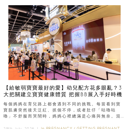
【給敏弱寶寶最好的愛】幼兒配方花多眼亂？3
大把關建立寶寶健康體質 把握BB展入手好時機
每個媽媽在育兒路上都會遇到不同的挑戰。每當看到寶
寶肌膚突然後天泛紅、抓個不停，或者肚仔「咕嚕咕
嚕」不舒服而哭鬧時，媽媽心裡總滿是心痛與無奈。混
合餵養揀奶粉？選擇幼兒配...
In
PREGNANCY
/
GETTING PREGNANT
/
P
29th July, 2026 ｜