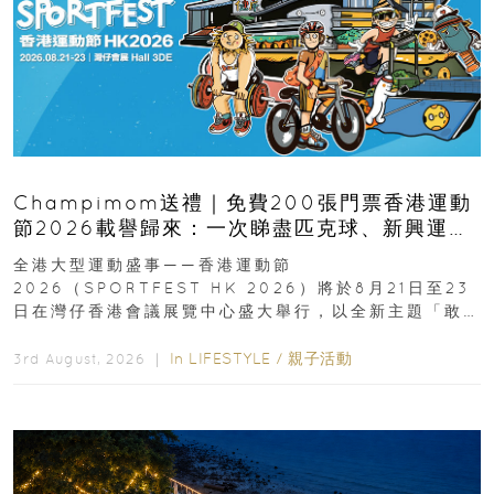
Champimom送禮｜免費200張門票香港運動
節2026載譽歸來：一次睇盡匹克球、新興運
動、街舞比賽＋逾百運動品牌展覽
全港大型運動盛事——香港運動節
2026（SPORTFEST HK 2026）將於8月21日至23
日在灣仔香港會議展覽中心盛大舉行，以全新主題「敢
運動大排檔」登場，集合...
In
LIFESTYLE
/
親子活動
3rd August, 2026 ｜