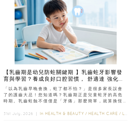
【乳齒期是幼兒防蛀關鍵期 】乳齒蛀牙影響發
育與學習？養成良好口腔習慣， 舒適達 強化琺
瑯質 兒童牙膏防護指南
「以為乳齒早晚會換，蛀了都不怕？」是很多家長誤會
了的護齒大忌！您知道嗎？乳齒期正是兒童蛀牙的高危
時期。乳齒蛀蝕不僅僅是「牙痛」那麼簡單，就算換恆
齒也有影響！後果將如骨牌效應般...
In
HEALTH & BEAUTY
/
HEALTH CARE
/
LIFESTYLE
31st July, 2026 ｜