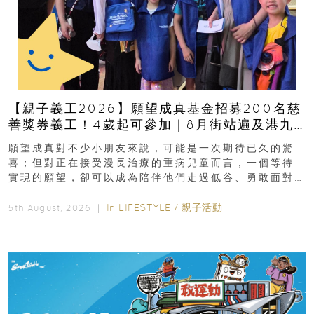
【親子義工2026】願望成真基金招募200名慈
善獎券義工！4歲起可參加｜8月街站遍及港九
新界
願望成真對不少小朋友來說，可能是一次期待已久的驚
喜；但對正在接受漫長治療的重病兒童而言，一個等待
實現的願望，卻可以成為陪伴他們走過低谷、勇敢面對
逆境的重要力量。▲ 願...
In
LIFESTYLE
/
親子活動
5th August, 2026 ｜