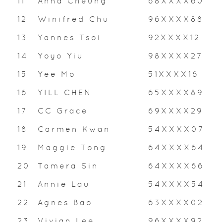
11
Anna Cheung
68XXXX60
12
Winifred Chu
96XXXX88
13
Yannes Tsoi
92XXXX12
14
Yoyo Yiu
98XXXX27
15
Yee Mo
51XXXX16
16
YILL CHEN
65XXXX89
17
CC Grace
69XXXX29
18
Carmen Kwan
54XXXX07
19
Maggie Tong
64XXXX64
20
Tamera Sin
64XXXX66
21
Annie Lau
54XXXX54
22
Agnes Bao
63XXXX02
23
Vivian Lee
96XXXX92