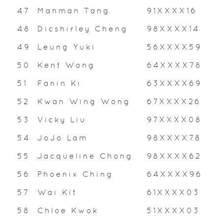
47
Manman Tang
91XXXX16
48
Dicshirley Cheng
98XXXX14
49
Leung Yuki
56XXXX59
50
Kent Wong
64XXXX78
51
Fanin Ki
63XXXX69
52
Kwan Wing Wong
67XXXX26
53
Vicky Liu
97XXXX08
54
JoJo Lam
98XXXX78
55
Jacqueline Chong
98XXXX62
56
Phoenix Ching
64XXXX96
57
Wai Kit
61XXXX03
58
Chloe Kwok
51XXXX03