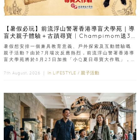
【暑假必玩】前流浮山警署香港導盲犬學苑｜導
盲犬親子體驗＋古蹟尋寶 | Champimom送3
組免費名額
暑假想安排一個兼具教育意義、戶外探索及互動體驗嘅
親子活動？由於7月場次反應熱烈，前流浮山警署香港導
盲犬學苑將於8月23日加推「小Q夏日尋寶大作戰」，家
長與小朋友可以走進前流浮山警署...
In
LIFESTYLE
/
親子活動
7th August, 2026 ｜