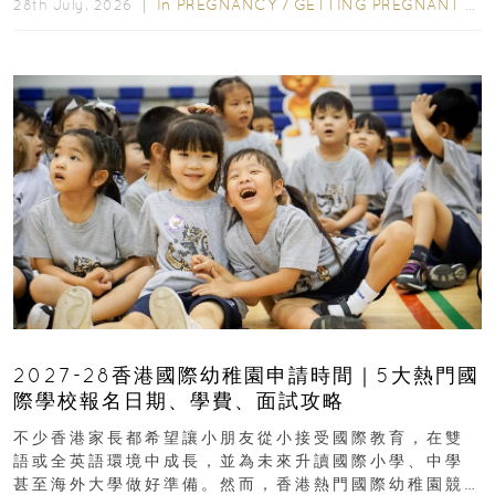
In
PREGNANCY
/
GETTING PREGNANT
/
P
28th July, 2026 ｜
2027-28香港國際幼稚園申請時間｜5大熱門國
際學校報名日期、學費、面試攻略
不少香港家長都希望讓小朋友從小接受國際教育，在雙
語或全英語環境中成長，並為未來升讀國際小學、中學
甚至海外大學做好準備。然而，香港熱門國際幼稚園競