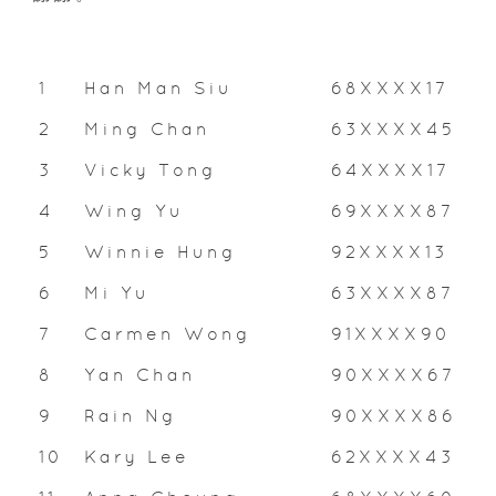
1
Han Man Siu
68XXXX17
2
Ming Chan
63XXXX45
3
Vicky Tong
64XXXX17
4
Wing Yu
69XXXX87
5
Winnie Hung
92XXXX13
6
Mi Yu
63XXXX87
7
Carmen Wong
91XXXX90
8
Yan Chan
90XXXX67
9
Rain Ng
90XXXX86
10
Kary Lee
62XXXX43