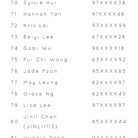
70
Sylvie Hui
97XXXX38
71
Hannah Yan
91XXXX46
72
Kris Lai
93XXXX99
73
Beiyi Lee
67XXXX28
74
Gobi Wu
96XXXX18
75
Pui Chi Wong
63XXXX92
76
Jade Poon
95XXXX85
77
May Leung
62XXXX97
78
Grace Ng
62XXXX40
79
Liza Lee
97XXXX97
Jinli Chan
80
65XXXX44
(JINLI1113)
81
Winnie Tang
94XXXX78