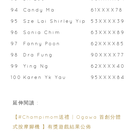
94
Candy Ma
61XXXX78
95
Sze Lai Shirley Yip
53XXXX39
96
Sonia Chim
63XXXX89
97
Fanny Poon
62XXXX85
98
Dra Fung
90XXXX77
99
Ying Ng
62XXXX40
100
Karen Yk Yau
95XXXX84
延伸閱讀 :
【#Champimom送禮 | Ogawa 首創分體
式按摩腳機 】有獎遊戲結果公佈