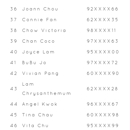
36
Joann Chou
92XXXX66
37
Connie Fan
62XXXX35
38
Chow Victoria
98XXXX11
39
Chan Coco
97XXXX63
40
Joyce Lam
95XXXX00
41
BuBu Jo
97XXXX72
42
Vivian Pang
60XXXX90
Lam
43
62XXXX28
Chrysanthemum
44
Angel Kwok
96XXXX67
45
Tina Chau
60XXXX98
46
Vita Chu
95XXXX99