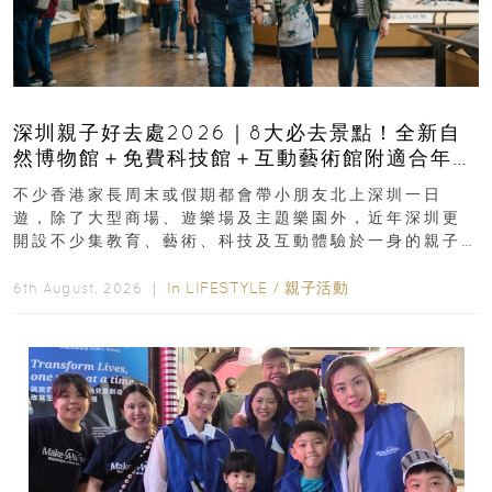
深圳親子好去處2026｜8大必去景點！全新自
然博物館＋免費科技館＋互動藝術館附適合年
齡、交通、門票、開放時間
不少香港家長周末或假期都會帶小朋友北上深圳一日
遊，除了大型商場、遊樂場及主題樂園外，近年深圳更
開設不少集教育、藝術、科技及互動體驗於一身的親子
好去處！暑假唔想再行商場...
In
LIFESTYLE
/
親子活動
6th August, 2026 ｜