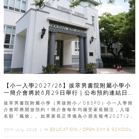
【小一入學2027/28】拔萃男書院附屬小學小
一簡介會將於8月29日舉行｜公布預約連結日期
｜更設有網上重溫
拔萃男書院附屬小學（男拔附小／DBSPD）小一入學簡
介會即將開放預約！簡介會每年均備受家長關注，入場
名額「瘋搶」。如果家長正準備為小朋友報考2027/28
學年小一，想...
In
EDUCATION
/
OPEN DAY & SCHOOL EVENTS
30th July, 2026 ｜