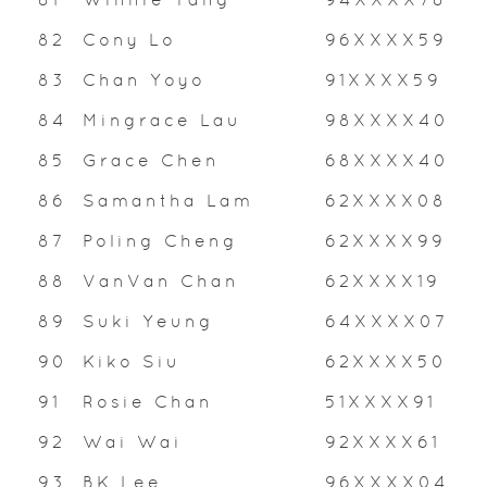
82
Cony Lo
96XXXX59
83
Chan Yoyo
91XXXX59
84
Mingrace Lau
98XXXX40
85
Grace Chen
68XXXX40
86
Samantha Lam
62XXXX08
87
Poling Cheng
62XXXX99
88
VanVan Chan
62XXXX19
89
Suki Yeung
64XXXX07
90
Kiko Siu
62XXXX50
91
Rosie Chan
51XXXX91
92
Wai Wai
92XXXX61
93
BK Lee
96XXXX04