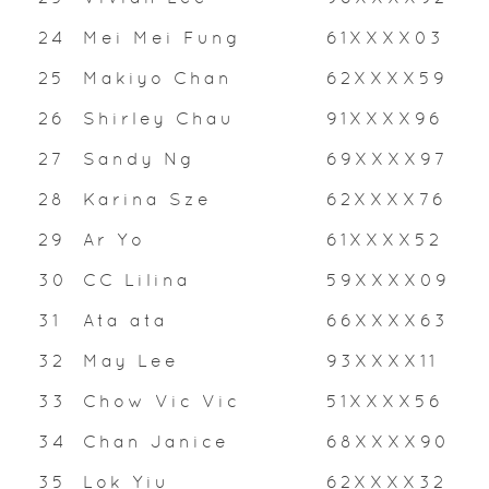
24
Mei Mei Fung
61XXXX03
25
Makiyo Chan
62XXXX59
26
Shirley Chau
91XXXX96
27
Sandy Ng
69XXXX97
28
Karina Sze
62XXXX76
29
Ar Yo
61XXXX52
30
CC Lilina
59XXXX09
31
Ata ata
66XXXX63
32
May Lee
93XXXX11
33
Chow Vic Vic
51XXXX56
34
Chan Janice
68XXXX90
35
Lok Yiu
62XXXX32