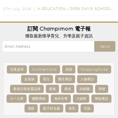
爭激烈，大部分學校會於入學前約一年開始接受申請...
In
EDUCATION
/
OPEN DAY & SCHOOL EVENTS
27th July, 2026 ｜
訂閱
Champimom
電子報
獲取最新懷孕育兒、升學及親子資訊
Send
兒童桌球
SummerCamp
加固
ShoppingGuide
走佬袋
育兒
醫生專訪
人物專訪
香港父母首選品牌
產後
產前
幼稚園
孕婦
小一入學
國際學校
海外升學
IB放榜
學校專訪
濕疹
親子好去處
母乳
毛孩