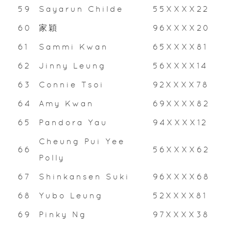
59
Sayarun Childe
55XXXX22
60
家穎
96XXXX20
61
Sammi Kwan
65XXXX81
62
Jinny Leung
56XXXX14
63
Connie Tsoi
92XXXX78
64
Amy Kwan
69XXXX82
65
Pandora Yau
94XXXX12
Cheung Pui Yee
66
56XXXX62
Polly
67
Shinkansen Suki
96XXXX68
68
Yubo Leung
52XXXX81
69
Pinky Ng
97XXXX38