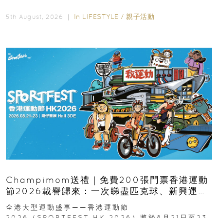
逆境的重要力量。▲ 願...
In
LIFESTYLE
/
親子活動
5th August, 2026 ｜
Champimom送禮｜免費200張門票香港運動
節2026載譽歸來：一次睇盡匹克球、新興運
動、街舞比賽＋逾百運動品牌展覽
全港大型運動盛事——香港運動節
2026（SPORTFEST HK 2026）將於8月21日至23