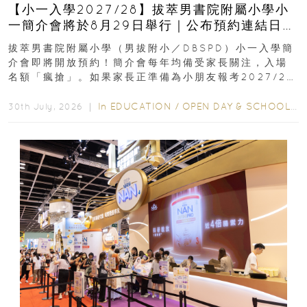
【小一入學2027/28】拔萃男書院附屬小學小
一簡介會將於8月29日舉行｜公布預約連結日期
｜更設有網上重溫
拔萃男書院附屬小學（男拔附小／DBSPD）小一入學簡
介會即將開放預約！簡介會每年均備受家長關注，入場
名額「瘋搶」。如果家長正準備為小朋友報考2027/28
學年小一，想...
In
EDUCATION
/
OPEN DAY & SCHOOL EVENTS
30th July, 2026 ｜