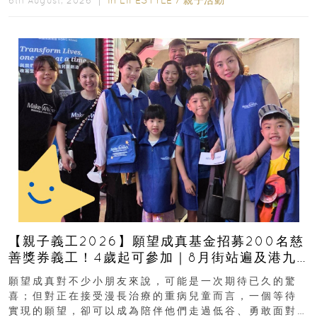
In
LIFESTYLE
/
親子活動
6th August, 2026 ｜
【親子義工2026】願望成真基金招募200名慈
善獎券義工！4歲起可參加｜8月街站遍及港九
新界
願望成真對不少小朋友來說，可能是一次期待已久的驚
喜；但對正在接受漫長治療的重病兒童而言，一個等待
實現的願望，卻可以成為陪伴他們走過低谷、勇敢面對