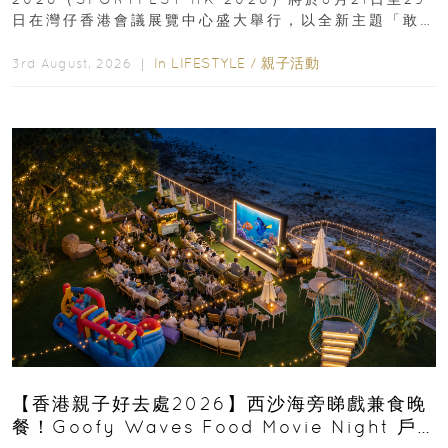
日在灣仔香港會議展覽中心盛大舉行，以全新主題「敢
運動大排檔」登場，集合...
In
LIFESTYLE
/
親子活動
3rd August, 2026 ｜
【香港親子好去處2026】西沙海旁睇戲兼食晚
餐！Goofy Waves Food Movie Night 戶