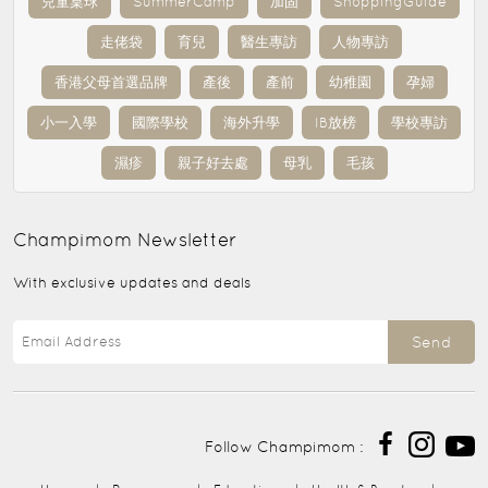
兒童桌球
SummerCamp
加固
ShoppingGuide
走佬袋
育兒
醫生專訪
人物專訪
香港父母首選品牌
產後
產前
幼稚園
孕婦
小一入學
國際學校
海外升學
IB放榜
學校專訪
濕疹
親子好去處
母乳
毛孩
Champimom
Newsletter
With exclusive updates and deals
Send
Follow Champimom :