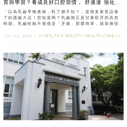
育與學習？養成良好口腔習慣， 舒適達 強化琺
瑯質 兒童牙膏防護指南
「以為乳齒早晚會換，蛀了都不怕？」是很多家長誤會
了的護齒大忌！您知道嗎？乳齒期正是兒童蛀牙的高危
時期。乳齒蛀蝕不僅僅是「牙痛」那麼簡單，就算換恆
齒也有影響！後果將如骨牌效應般...
In
HEALTH & BEAUTY
/
HEALTH CARE
/
LIFESTYLE
31st July, 2026 ｜