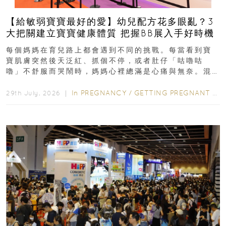
【給敏弱寶寶最好的愛】幼兒配方花多眼亂？3
大把關建立寶寶健康體質 把握BB展入手好時機
每個媽媽在育兒路上都會遇到不同的挑戰。每當看到寶
寶肌膚突然後天泛紅、抓個不停，或者肚仔「咕嚕咕
嚕」不舒服而哭鬧時，媽媽心裡總滿是心痛與無奈。混
合餵養揀奶粉？選擇幼兒配...
In
PREGNANCY
/
GETTING PREGNANT
/
P
29th July, 2026 ｜