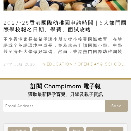
2027-28香港國際幼稚園申請時間｜5大熱門國
際學校報名日期、學費、面試攻略
不少香港家長都希望讓小朋友從小接受國際教育，在雙
語或全英語環境中成長，並為未來升讀國際小學、中學
甚至海外大學做好準備。然而，香港熱門國際幼稚園競
爭激烈，大部分學校會於入學前約一年開始接受申請...
In
EDUCATION
/
OPEN DAY & SCHOOL EVENTS
27th July, 2026 ｜
訂閱
Champimom
電子報
獲取最新懷孕育兒、升學及親子資訊
Send