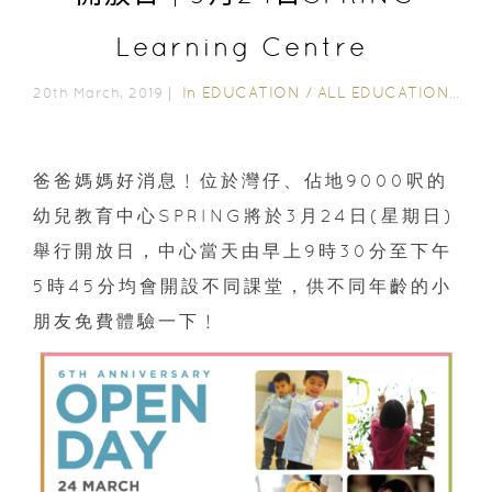
Learning Centre
In
EDUCATION
/
ALL EDUCATION
/
教
20th March, 2019｜
爸爸媽媽好消息﹗位於灣仔、佔地9000呎的
幼兒教育中心SPRING將於3月24日(星期日)
舉行開放日，中心當天由早上9時30分至下午
5時45分均會開設不同課堂，供不同年齡的小
朋友免費體驗一下﹗