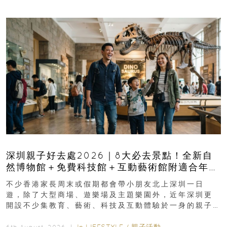
深圳親子好去處2026｜8大必去景點！全新自
然博物館＋免費科技館＋互動藝術館附適合年
齡、交通、門票、開放時間
不少香港家長周末或假期都會帶小朋友北上深圳一日
遊，除了大型商場、遊樂場及主題樂園外，近年深圳更
開設不少集教育、藝術、科技及互動體驗於一身的親子
好去處！暑假唔想再行商場...