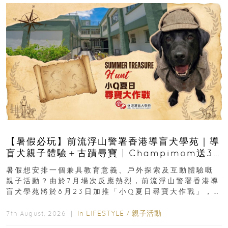
【暑假必玩】前流浮山警署香港導盲犬學苑｜導
盲犬親子體驗＋古蹟尋寶 | Champimom送3
組免費名額
暑假想安排一個兼具教育意義、戶外探索及互動體驗嘅
親子活動？由於7月場次反應熱烈，前流浮山警署香港導
盲犬學苑將於8月23日加推「小Q夏日尋寶大作戰」，家
長與小朋友可以走進前流浮山警署...
In
LIFESTYLE
/
親子活動
7th August, 2026 ｜