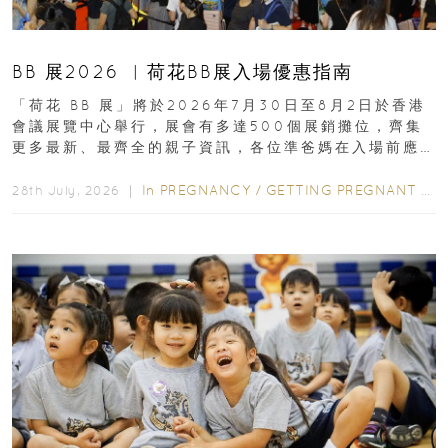
BB 展2026 ︳荷花BB展入場優惠指南
「荷花 BB 展」將於2026年7月30日至8月2日於香港
會議展覽中心舉行，展會有多達500個展銷攤位，齊集
更多最新、最齊全的親子資訊，各位準爸媽在入場前應
先閱讀購物指南...
In
PREGNANCY
/
GETTING PREGNANT
/
P
28th July, 2026 ｜