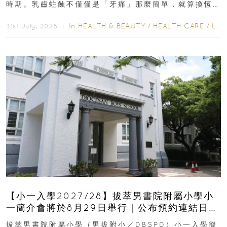
時期。乳齒蛀蝕不僅僅是「牙痛」那麼簡單，就算換恆
齒也有影響！後果將如骨牌效應般...
In
HEALTH & BEAUTY
/
HEALTH CARE
/
LIFESTYLE
31st July, 2026 ｜
【小一入學2027/28】拔萃男書院附屬小學小
一簡介會將於8月29日舉行｜公布預約連結日期
｜更設有網上重溫
拔萃男書院附屬小學（男拔附小／DBSPD）小一入學簡