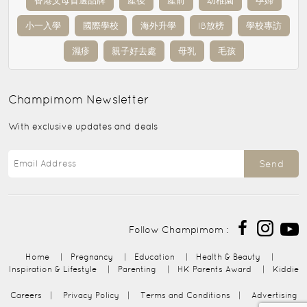
香港父母首選品牌
產後
產前
幼稚園
孕婦
小一入學
國際學校
海外升學
IB放榜
學校專訪
濕疹
親子好去處
母乳
毛孩
Champimom
Newsletter
With exclusive updates and deals
Send
Follow Champimom :
Home
|
Pregnancy
|
Education
|
Health & Beauty
|
Inspiration & Lifestyle
|
Parenting
|
HK Parents Award
|
Kiddie
Careers
|
Privacy Policy
|
Terms and Conditions
|
Advertising