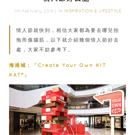
In
INSPIRATION & LIFESTYLE
11th February, 2019｜
情人節就快到，相信大家都為要去哪兒拍
拖而傷腦筋，以下就介紹幾個情人節好去
處，大家不妨參考下。
海港城
：
「
Create Your Own KIT
KAT®
」