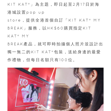
KIT KAT®
」為主題，即日起至
2
月
17
日於海
港城設置
pop up
store
，提供全港首個自訂「
KIT KAT® MY
BREAK
」服務，以
HK$60
購買指定
KIT
KAT® MY
BREAK
產品，就可即時拍攝個人照片並設計出
獨一無二的
KIT KAT®
包裝，送給身邊的最愛
作禮物，但每日名額只有
100
位
。