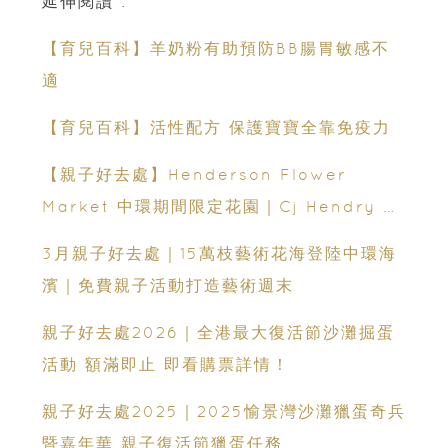
延伸閱讀 :
【育兒百科】羊奶粉有助預防BB腸胃敏感不
適
【育兒百科】活性配方 保護寶寶全靠免疫力
【親子好去處】Henderson Flower
Market 中環期間限定花園｜Cj Hendry 沉
浸式藝術展｜親子共創花束體驗
3月親子好去處｜15萬枝藝術花海登陸中環海
濱｜免費親子活動打造藝術週末
親子好去處2026｜全港最大復活節沙灘掘蛋
活動 額滿即止 即看購票詳情！
親子好去處2025｜2025愉景灣沙灘獵蛋奇兵
暨嘉年華 親子復活節獵蛋任務