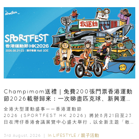
Champimom送禮｜免費200張門票香港運動
節2026載譽歸來：一次睇盡匹克球、新興運
動、街舞比賽＋逾百運動品牌展覽
全港大型運動盛事——香港運動節
2026（SPORTFEST HK 2026）將於8月21日至23
日在灣仔香港會議展覽中心盛大舉行，以全新主題「敢
運動大排檔」登場，集合...
In
LIFESTYLE
/
親子活動
3rd August, 2026 ｜