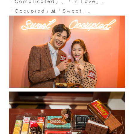
「
Complicated
」、「
In Love
」、
「
Occupied
」及「
Sweet
」。