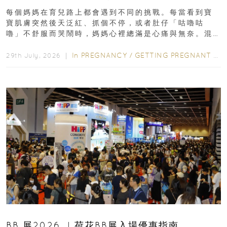
每個媽媽在育兒路上都會遇到不同的挑戰。每當看到寶
寶肌膚突然後天泛紅、抓個不停，或者肚仔「咕嚕咕
嚕」不舒服而哭鬧時，媽媽心裡總滿是心痛與無奈。混
合餵養揀奶粉？選擇幼兒配...
In
PREGNANCY
/
GETTING PREGNANT
/
P
29th July, 2026 ｜
BB 展2026 ︳荷花BB展入場優惠指南