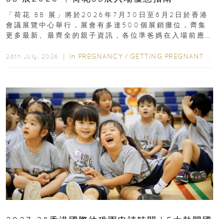
「荷花 BB 展」將於2026年7月30日至8月2日於香港
會議展覽中心舉行，展會有多達500個展銷攤位，齊集
更多最新、最齊全的親子資訊，各位準爸媽在入場前應
先閱讀購物指南...
In
PREGNANCY
/
GETTING PREGNANT
/
P
28th July, 2026 ｜