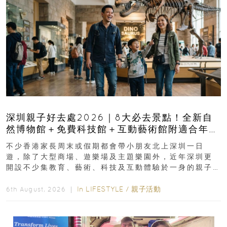
深圳親子好去處2026｜8大必去景點！全新自
然博物館＋免費科技館＋互動藝術館附適合年
齡、交通、門票、開放時間
不少香港家長周末或假期都會帶小朋友北上深圳一日
遊，除了大型商場、遊樂場及主題樂園外，近年深圳更
開設不少集教育、藝術、科技及互動體驗於一身的親子
好去處！暑假唔想再行商場...
In
LIFESTYLE
/
親子活動
6th August, 2026 ｜