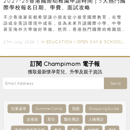
2027-28香港國際幼稚園申請時間｜5大熱門國
際學校報名日期、學費、面試攻略
不少香港家長都希望讓小朋友從小接受國際教育，在雙
語或全英語環境中成長，並為未來升讀國際小學、中學
甚至海外大學做好準備。然而，香港熱門國際幼稚園競
爭激烈，大部分學校會於入學前約一年開始接受申請...
In
EDUCATION
/
OPEN DAY & SCHOOL EVENTS
27th July, 2026 ｜
訂閱
Champimom
電子報
獲取最新懷孕育兒、升學及親子資訊
Send
兒童桌球
SummerCamp
加固
ShoppingGuide
走佬袋
育兒
醫生專訪
人物專訪