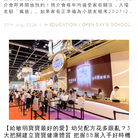
介會即將開放預約！簡介會每年均備受家長關注，入場
名額「瘋搶」。如果家長正準備為小朋友報考2027/28
學年小一，想...
In
EDUCATION
/
OPEN DAY & SCHOOL EVENTS
30th July, 2026 ｜
【給敏弱寶寶最好的愛】幼兒配方花多眼亂？3
大把關建立寶寶健康體質 把握BB展入手好時機