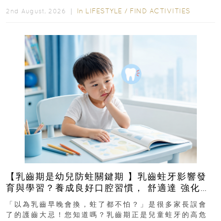
In
LIFESTYLE
/
FIND ACTIVITIES
2nd August, 2026 ｜
【乳齒期是幼兒防蛀關鍵期 】乳齒蛀牙影響發
育與學習？養成良好口腔習慣， 舒適達 強化琺
瑯質 兒童牙膏防護指南
「以為乳齒早晚會換，蛀了都不怕？」是很多家長誤會
了的護齒大忌！您知道嗎？乳齒期正是兒童蛀牙的高危