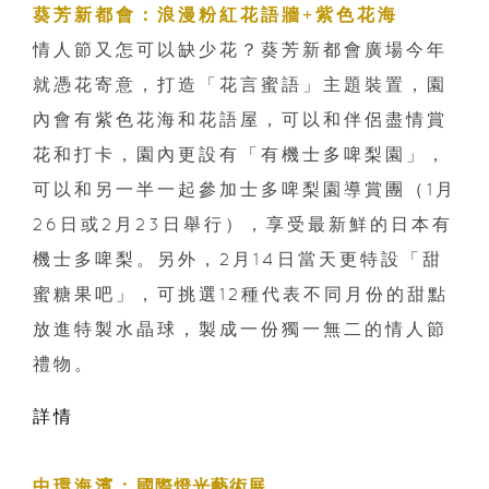
葵芳新都會：浪漫粉紅花語牆
+
紫色花海
情人節又怎可以缺少花？葵芳新都會廣場今年
就憑花寄意，打造「
花言蜜語」主題裝置，園
內會有紫色花海和花語屋，可以和伴侶盡情賞
花和打卡，園內更設有「有機士多啤梨園」，
可以和另一半一起參加士多啤梨園導賞團（
1
月
26
日或
2
月
23
日舉行），享受最新鮮的日本有
機士多啤梨。另外，
2
月
14
日當天更特設「甜
蜜糖果吧」，可挑選
12
種代表不同月份的甜點
放進特製水晶球，製成一份獨一無二的情人節
禮物。
詳情
中環海濱
：
國際燈光藝術
展