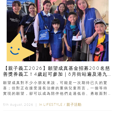
【親子義工2026】願望成真基金招募200名慈
善獎券義工！4歲起可參加｜8月街站遍及港九
新界
願望成真對不少小朋友來說，可能是一次期待已久的驚
喜；但對正在接受漫長治療的重病兒童而言，一個等待
實現的願望，卻可以成為陪伴他們走過低谷、勇敢面對
逆境的重要力量。▲ 願...
In
LIFESTYLE
/
親子活動
5th August, 2026 ｜