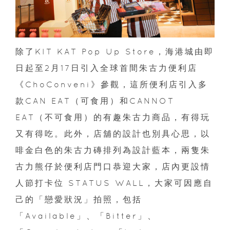
除了
KIT KAT
Pop Up Store
，海港城
由即
日起至
2
月
17
日引入全球首間朱古力便利店
《
ChoConveni
》參觀，這所便利店引入多
款
CAN EAT
（可食用）和
CANNOT
EAT
（不可食用）的有趣朱古力商品，有得玩
又有得吃。此外，店舖的設計也別具心思，以
啡金白色的朱古力磚排列為設計藍本，兩隻朱
古力熊仔於便利店門口恭迎大家，店內更設情
人節打卡位
STATUS WALL
，大家可因應自
己的「戀愛狀況」拍照，包括
「
Available
」、「
Bitter
」、