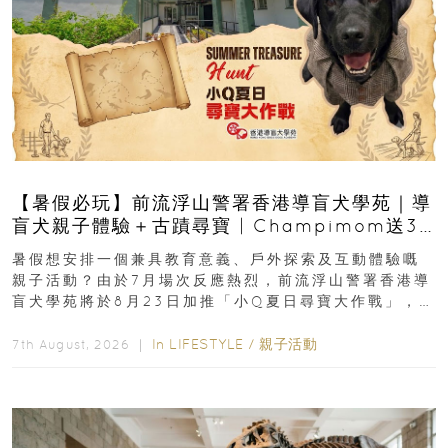
【暑假必玩】前流浮山警署香港導盲犬學苑｜導
盲犬親子體驗＋古蹟尋寶 | Champimom送3
組免費名額
暑假想安排一個兼具教育意義、戶外探索及互動體驗嘅
親子活動？由於7月場次反應熱烈，前流浮山警署香港導
盲犬學苑將於8月23日加推「小Q夏日尋寶大作戰」，家
長與小朋友可以走進前流浮山警署...
In
LIFESTYLE
/
親子活動
7th August, 2026 ｜