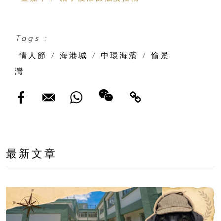
Tags :
情人節
/
海港城
/
中環海濱
/
愉景
灣
最新文章