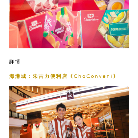
詳情
海港城
：
朱古力便利店《
ChoConveni
》