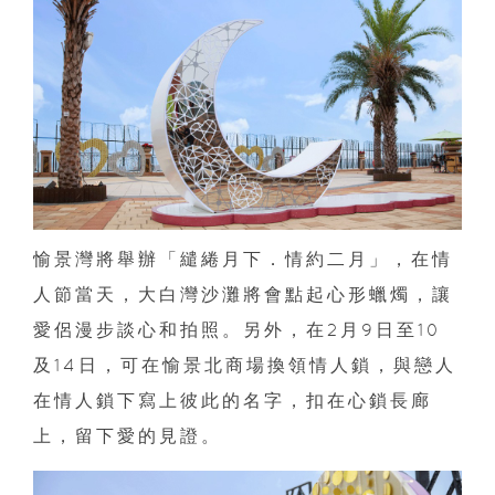
愉景灣將舉辦「繾綣月下．情約二月」，在情
人節當天，大白灣沙灘將會點起心形蠟燭，讓
愛侶漫步談心和拍照。另外，在
2
月
9
日至
10
及
14
日，可在愉景北商場換領情人鎖，與戀人
在情人鎖下寫上彼此的名字，扣在心鎖長廊
上，留下愛的見證。