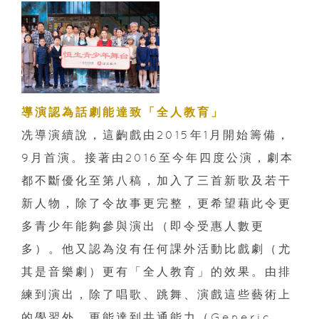
導演認為話劇能達致「全人教育」
冼導演續說，這齣戲由
2015
年
1
月開始籌備，
9
月首演。接著由
2016
至今年四度公演，劇本
都不斷優化至第八稿，加入了三首新歌及若干
新人物，除了令故事更完整，更希望藉此令更
多青少年能夠參與演出（即令受惠人數更
多）。他又認為沒有任何課外活動比戲劇（尤
其是音樂劇）更有「全人教育」的效果。由排
練到演出，除了唱歌、跳舞、演戲這些藝術上
的學習外，更能達到共通能力（
Generic