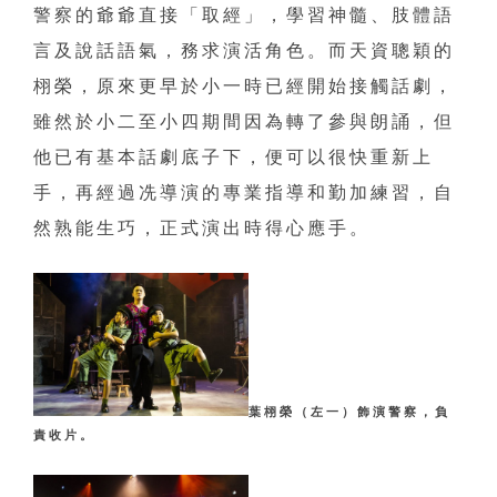
警察的爺爺直接「取經」，學習神髓、肢體語
言及說話語氣，務求演活角色。而天資聰穎的
栩榮，原來更早於小一時已經開始接觸話劇，
雖然於小二至小四期間因為轉了參與朗誦，但
他已有基本話劇底子下，便可以很快重新上
手，再經過冼導演的專業指導和勤加練習，自
然熟能生巧，正式演出時得心應手。
葉栩榮（左一）飾演警察，負
責收片。