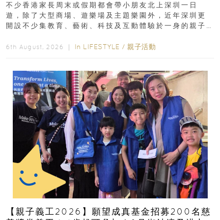
不少香港家長周末或假期都會帶小朋友北上深圳一日
遊，除了大型商場、遊樂場及主題樂園外，近年深圳更
開設不少集教育、藝術、科技及互動體驗於一身的親子
好去處！暑假唔想再行商場...
In
LIFESTYLE
/
親子活動
6th August, 2026 ｜
【親子義工2026】願望成真基金招募200名慈