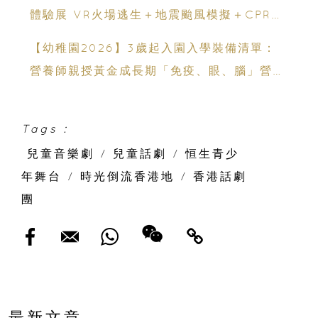
體驗展 VR火場逃生＋地震颱風模擬＋CPR急
救體驗 寓玩樂於生命教育一次玩盡
【幼稚園2026】3歲起入園入學裝備清單：
營養師親授黃金成長期「免疫、眼、腦」營養
策略
Tags :
兒童音樂劇
/
兒童話劇
/
恒生青少
年舞台
/
時光倒流香港地
/
香港話劇
團
最新文章