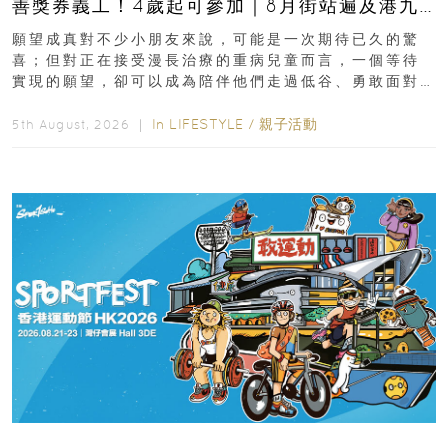
善獎券義工！4歲起可參加｜8月街站遍及港九
新界
願望成真對不少小朋友來說，可能是一次期待已久的驚
喜；但對正在接受漫長治療的重病兒童而言，一個等待
實現的願望，卻可以成為陪伴他們走過低谷、勇敢面對
逆境的重要力量。▲ 願...
In
LIFESTYLE
/
親子活動
5th August, 2026 ｜