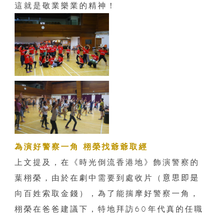
這就是敬業樂業的精神！
為演好警察一角 栩榮找爺爺取經
上文提及，在《時光倒流香港地》飾演警察的
葉栩榮，由於在劇中需要到處收片（
意思即是
向百姓索取金錢），為了能揣摩好警察一角，
栩榮在爸爸建議下，特地拜訪
60
年代真的任職