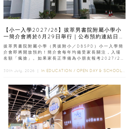
【小一入學2027/28】拔萃男書院附屬小學小
一簡介會將於8月29日舉行｜公布預約連結日期
｜更設有網上重溫
拔萃男書院附屬小學（男拔附小／DBSPD）小一入學簡
介會即將開放預約！簡介會每年均備受家長關注，入場
名額「瘋搶」。如果家長正準備為小朋友報考2027/28
學年小一，想...
In
EDUCATION
/
OPEN DAY & SCHOOL EVENTS
30th July, 2026 ｜