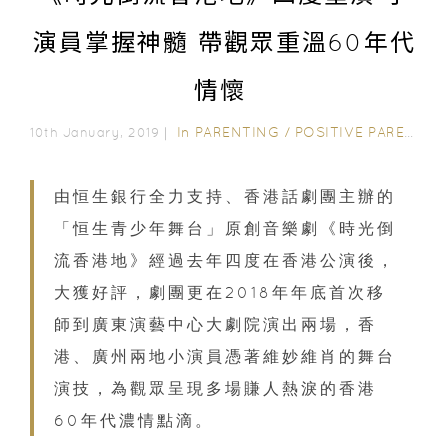
演員掌握神髓 帶觀眾重溫60年代
情懷
In
PARENTING
/
POSITIVE PARENTING
10th January, 2019｜
由恒生銀行全力支持、香港話劇團主辦的
「恒生青少年舞台」原創音樂劇《時光倒
流香港地》經過去年四度在香港公演後，
大獲好評，劇團更在
2018
年年底首次移
師到廣東演藝中心大劇院演出兩場，香
港、廣州兩地小演員憑著維妙維肖的舞台
演技，為觀眾呈現多場賺人熱淚的香港
60
年代濃情點滴。