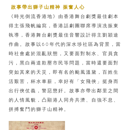
故事帶出獅子山精神 振奮人心
《時光倒流香港地》由香港舞台劇獎最佳劇本
得主張飛帆編寫，香港話劇團聯席導演冼振東
執導，香港舞台劇獎最佳音響設計得主劉穎途
作曲。故事以
60
年代的深水埗社區為背景，當
時社會處於混亂狀態，又要面對制水、官員貪
污，黑白兩道欺壓市民等問題，當時還要面對
突如其來的天災，即有名的颱風溫黛，百姓生
活艱苦，杯水車薪，幸好有「女飛俠」挺身而
出行俠仗義，警惡懲奸。故事亦帶出鄰里之間
的人情風貌，凸顯港人同舟共濟、自強不息、
拼搏奮鬥的獅子山精神。