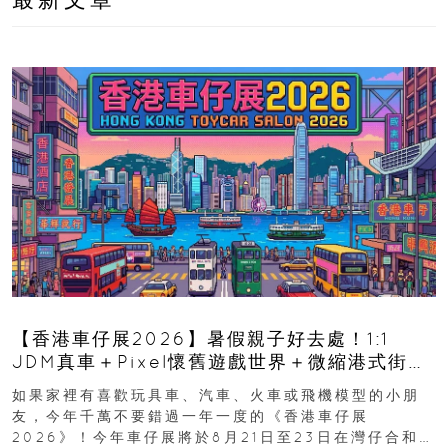
【香港車仔展2026】暑假親子好去處！1:1
JDM真車＋Pixel懷舊遊戲世界＋微縮港式街景
8月灣仔登場 車迷家庭必去！
如果家裡有喜歡玩具車、汽車、火車或飛機模型的小朋
友，今年千萬不要錯過一年一度的《香港車仔展
2026》！今年車仔展將於8月21日至23日在灣仔合和酒