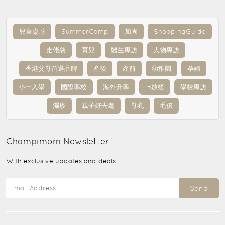
兒童桌球
SummerCamp
加固
ShoppingGuide
走佬袋
育兒
醫生專訪
人物專訪
香港父母首選品牌
產後
產前
幼稚園
孕婦
小一入學
國際學校
海外升學
IB放榜
學校專訪
濕疹
親子好去處
母乳
毛孩
Champimom
Newsletter
With exclusive updates and deals
Send