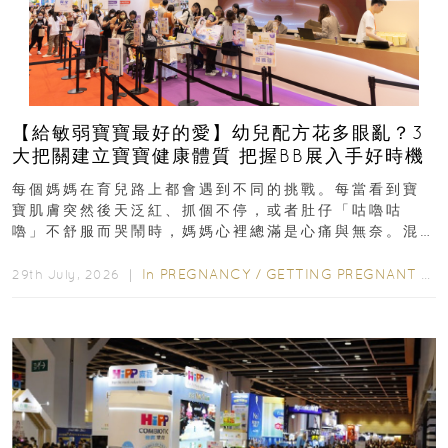
【給敏弱寶寶最好的愛】幼兒配方花多眼亂？3
大把關建立寶寶健康體質 把握BB展入手好時機
每個媽媽在育兒路上都會遇到不同的挑戰。每當看到寶
寶肌膚突然後天泛紅、抓個不停，或者肚仔「咕嚕咕
嚕」不舒服而哭鬧時，媽媽心裡總滿是心痛與無奈。混
合餵養揀奶粉？選擇幼兒配...
In
PREGNANCY
/
GETTING PREGNANT
/
P
29th July, 2026 ｜