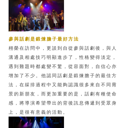
參與話劇是鍛煉膽子最好方法
栩榮在訪問中，更談到自從參與話劇後，與人
溝通及相處技巧明顯進步了，性格變得淡定，
遇到難題時都處變不驚，從容面對，自信心亦
增加了不少。他認同話劇是鍛煉膽子的最佳方
法，在綵排過程中又能夠認識很多來自不同
背
景的新朋友，而更加重要的是，話劇有種使命
感，將導演希望帶出的背後訊息傳遞到受眾身
上，是很有意義的活動。