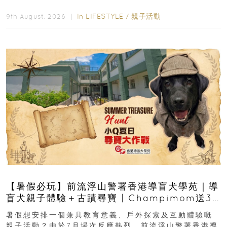
店 Grand Ballroom舉行...
In
LIFESTYLE
/
親子活動
9th August, 2026 ｜
【暑假必玩】前流浮山警署香港導盲犬學苑｜導
盲犬親子體驗＋古蹟尋寶 | Champimom送3
組免費名額
暑假想安排一個兼具教育意義、戶外探索及互動體驗嘅
親子活動？由於7月場次反應熱烈，前流浮山警署香港導