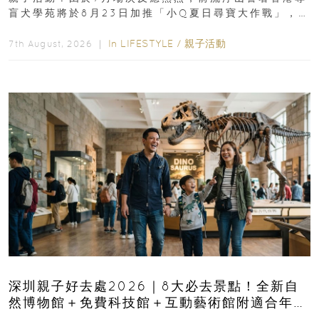
盲犬學苑將於8月23日加推「小Q夏日尋寶大作戰」，家
長與小朋友可以走進前流浮山警署...
In
LIFESTYLE
/
親子活動
7th August, 2026 ｜
深圳親子好去處2026｜8大必去景點！全新自
然博物館＋免費科技館＋互動藝術館附適合年
齡、交通、門票、開放時間