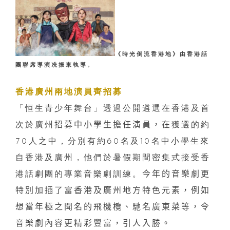
《時光倒流香港地》由香港話
團聯席導演冼振東執導。
香港廣州兩地演員齊招募
「恒生青少年舞台」透過公開遴選在香港及首
次於廣州
招募中小學生擔任演員，在
獲選的約
70
人之中，分別有約
60
名及
10
名中小學生來
自香港及廣州，他們於暑假期間密集式接受香
港話劇團的專業音樂劇訓練。
今年的音樂劇更
特別加插了富香港及廣州地方特色元素，例如
想當年極之聞名的飛機欖、馳名廣東菜等，令
音樂劇內容更精彩豐富，引人入勝。