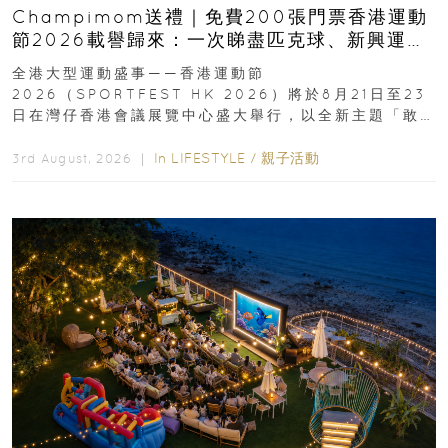
Champimom送禮｜免費200張門票香港運動
節2026載譽歸來：一次睇盡匹克球、新興運
動、街舞比賽＋逾百運動品牌展覽
全港大型運動盛事——香港運動節
2026（SPORTFEST HK 2026）將於8月21日至23
日在灣仔香港會議展覽中心盛大舉行，以全新主題「敢
運動大排檔」登場，集合...
In
LIFESTYLE
/
親子活動
3rd August, 2026 ｜