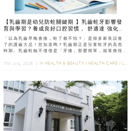
【乳齒期是幼兒防蛀關鍵期 】乳齒蛀牙影響發
育與學習？養成良好口腔習慣， 舒適達 強化琺
瑯質 兒童牙膏防護指南
「以為乳齒早晚會換，蛀了都不怕？」是很多家長誤會
了的護齒大忌！您知道嗎？乳齒期正是兒童蛀牙的高危
時期。乳齒蛀蝕不僅僅是「牙痛」那麼簡單，就算換恆
齒也有影響！後果將如骨牌效應般...
In
HEALTH & BEAUTY
/
HEALTH CARE
/
LIFESTYLE
31st July, 2026 ｜