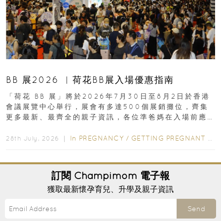
BB 展2026 ︳荷花BB展入場優惠指南
「荷花 BB 展」將於2026年7月30日至8月2日於香港
會議展覽中心舉行，展會有多達500個展銷攤位，齊集
更多最新、最齊全的親子資訊，各位準爸媽在入場前應
先閱讀購物指南...
In
PREGNANCY
/
GETTING PREGNANT
/
P
28th July, 2026 ｜
訂閱
Champimom
電子報
獲取最新懷孕育兒、升學及親子資訊
Send