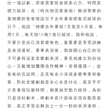
出一場話劇，背後需要投放很多心力、時間及
體力綵排，在《時光倒流香港地》飾演警察的
葉栩榮的爸爸憶說兒子去年暑假密集式綵排的
日子，他說「栩榮去年暑假
7
月底至
8
月底，每
周
5
天，每天朝
10
晚
5
進行綵排。我和他說，
不要介意自己演甚麼角色，最重要是享受訓練
及表演過程。看畢表演後，我很開心自己的兒
子可參與這套音樂劇表演，看見他建立到自信
心
，又能增加團隊合作精神，非常值得。
」從
爸爸的言談間，足見每名小演員多麼專業和敬
業，對此音樂劇都是全心全意付出，甚至乎不
介意暑假玩樂時間，都要抽空勤力綵排，為的
只是演好劇本，將劇本原汁原味呈現在觀眾面
前，真正享受在舞
台
上一分一秒的表演過程，