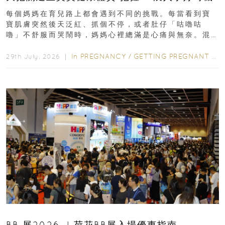
每個媽媽在育兒路上都會遇到不同的挑戰。每當看到寶
寶肌膚突然後天泛紅、抓個不停，或者肚仔「咕嚕咕
嚕」不舒服而哭鬧時，媽媽心裡總滿是心痛與無奈。混
合餵養揀奶粉？選擇幼兒配...
In
PREGNANCY
/
GETTING PREGNANT
/
P
29th July, 2026 ｜
BB 展2026 ︳荷花BB展入場優惠指南