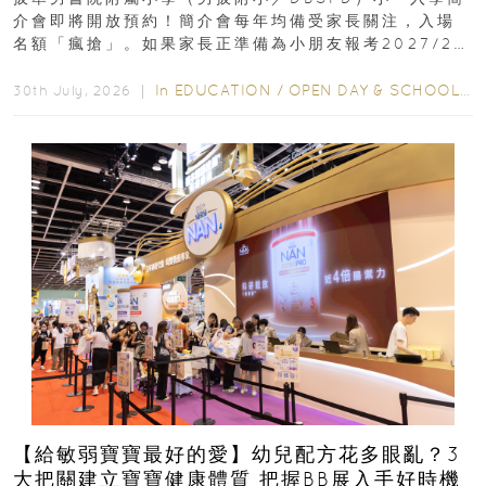
介會即將開放預約！簡介會每年均備受家長關注，入場
名額「瘋搶」。如果家長正準備為小朋友報考2027/28
學年小一，想...
In
EDUCATION
/
OPEN DAY & SCHOOL EVENTS
30th July, 2026 ｜
【給敏弱寶寶最好的愛】幼兒配方花多眼亂？3
大把關建立寶寶健康體質 把握BB展入手好時機