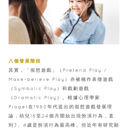
八個發展階段
其實，「假想遊戲」（
Pretend Play /
Make-believe Play
）亦被稱作表徵遊戲
（
Symbolic Play
）和戲劇遊戲
（
Dramatic Play
）。根據心理學家
Piaget
在
1960
年代提出的假想遊戲發展理
論，幼兒
18
至
24
個月開始出現扮演行為，直
到
3
、
4
歲是扮演行為最高峰。但近年有研究顯