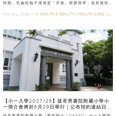
時期。乳齒蛀蝕不僅僅是「牙痛」那麼簡單，就算換恆
齒也有影響！後果將如骨牌效應般...
In
HEALTH & BEAUTY
/
HEALTH CARE
/
LIFESTYLE
31st July, 2026 ｜
【小一入學2027/28】拔萃男書院附屬小學小
一簡介會將於8月29日舉行｜公布預約連結日期
｜更設有網上重溫
拔萃男書院附屬小學（男拔附小／DBSPD）小一入學簡