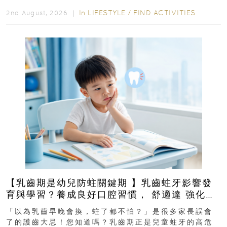
In
LIFESTYLE
/
FIND ACTIVITIES
2nd August, 2026 ｜
【乳齒期是幼兒防蛀關鍵期 】乳齒蛀牙影響發
育與學習？養成良好口腔習慣， 舒適達 強化琺
瑯質 兒童牙膏防護指南
「以為乳齒早晚會換，蛀了都不怕？」是很多家長誤會
了的護齒大忌！您知道嗎？乳齒期正是兒童蛀牙的高危