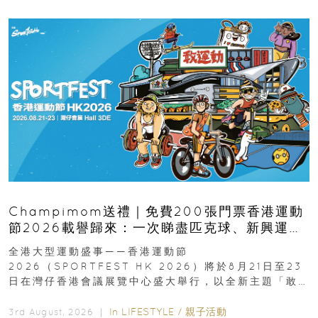
Champimom送禮｜免費200張門票香港運動
節2026載譽歸來：一次睇盡匹克球、新興運
動、街舞比賽＋逾百運動品牌展覽
全港大型運動盛事——香港運動節
2026（SPORTFEST HK 2026）將於8月21日至23
日在灣仔香港會議展覽中心盛大舉行，以全新主題「敢
運動大排檔」登場，集合...
In
LIFESTYLE
/
親子活動
3rd August, 2026 ｜