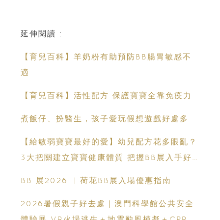
延伸閱讀 :
【育兒百科】羊奶粉有助預防BB腸胃敏感不
適
【育兒百科】活性配方 保護寶寶全靠免疫力
煮飯仔、扮醫生，孩子愛玩假想遊戲好處多
【給敏弱寶寶最好的愛】幼兒配方花多眼亂？
3大把關建立寶寶健康體質 把握BB展入手好
時機
BB 展2026 ︳荷花BB展入場優惠指南
2026暑假親子好去處｜澳門科學館公共安全
體驗展 VR火場逃生＋地震颱風模擬＋CPR急