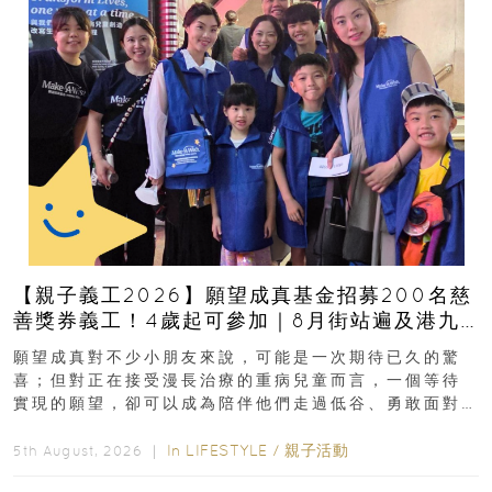
【親子義工2026】願望成真基金招募200名慈
善獎券義工！4歲起可參加｜8月街站遍及港九
新界
願望成真對不少小朋友來說，可能是一次期待已久的驚
喜；但對正在接受漫長治療的重病兒童而言，一個等待
實現的願望，卻可以成為陪伴他們走過低谷、勇敢面對
逆境的重要力量。▲ 願...
In
LIFESTYLE
/
親子活動
5th August, 2026 ｜