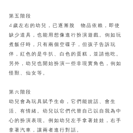
第五階段
4
歲左右的幼兒，已逐漸脫離物品依賴，即使
缺少道具，也能用想像進行扮演遊戲。例如玩
煮飯仔時，只有兩個空碟子，但孩子告訴玩
伴，紅色的是牛扒、白色的蛋糕，並請他吃。
另外，幼兒也開始扮演一些非現實角色，例如
怪獸、仙女等。
第六階段
幼兒會為玩具賦予生命，它們能說話、會生
活、有情緒。幼兒以它們代替自己以自我為中
心的扮演表現。例如幼兒左手拿著娃娃，右手
拿著汽車，讓兩者進行對話。