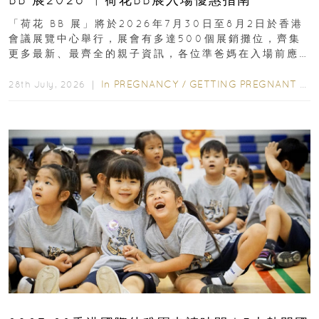
「荷花 BB 展」將於2026年7月30日至8月2日於香港
會議展覽中心舉行，展會有多達500個展銷攤位，齊集
更多最新、最齊全的親子資訊，各位準爸媽在入場前應
先閱讀購物指南...
In
PREGNANCY
/
GETTING PREGNANT
/
P
28th July, 2026 ｜