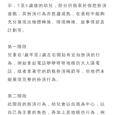
示，
5
至
6
歲後的幼兒，部分仍熱衷於假想扮演
遊戲，其扮演行為亦愈趨成熟，在過程中能夠
充分展現出物體轉換、情境轉換、故事情節及
計劃等。
第一階段
兒童在
1
歲半至
2
歲左右開始有近似扮演的行
為，例如拿起電話咿咿呀呀地模仿大人講電
話，或者拿著空的奶瓶扮演喝奶等，但他們未
能展現完整的扮演行為。
第二階段
此階段的扮演行為，幼兒會以自我為中心，以
自己為主要的角色，再加上其他模仿行為，例