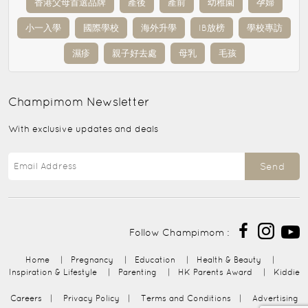
香港父母首選品牌
產後
產前
幼稚園
孕婦
小一入學
國際學校
海外升學
IB放榜
學校專訪
濕疹
親子好去處
母乳
毛孩
Champimom
Newsletter
With exclusive updates and deals
Send
Follow Champimom :
Home
|
Pregnancy
|
Education
|
Health & Beauty
|
Inspiration & Lifestyle
|
Parenting
|
HK Parents Award
|
Kiddie
Careers
|
Privacy Policy
|
Terms and Conditions
|
Advertising