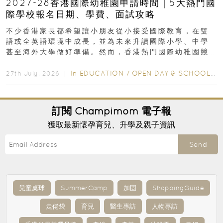
2027-28香港國際幼稚園申請時間｜5大熱門國
際學校報名日期、學費、面試攻略
不少香港家長都希望讓小朋友從小接受國際教育，在雙
語或全英語環境中成長，並為未來升讀國際小學、中學
甚至海外大學做好準備。然而，香港熱門國際幼稚園競
爭激烈，大部分學校會於入學前約一年開始接受申請...
In
EDUCATION
/
OPEN DAY & SCHOOL EVENTS
27th July, 2026 ｜
訂閱
Champimom
電子報
獲取最新懷孕育兒、升學及親子資訊
Send
兒童桌球
SummerCamp
加固
ShoppingGuide
走佬袋
育兒
醫生專訪
人物專訪