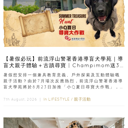
【暑假必玩】前流浮山警署香港導盲犬學苑｜導
盲犬親子體驗＋古蹟尋寶 | Champimom送3
組免費名額
暑假想安排一個兼具教育意義、戶外探索及互動體驗嘅
親子活動？由於7月場次反應熱烈，前流浮山警署香港導
盲犬學苑將於8月23日加推「小Q夏日尋寶大作戰」，家
長與小朋友可以走進前流浮山警署...
In
LIFESTYLE
/
親子活動
7th August, 2026 ｜