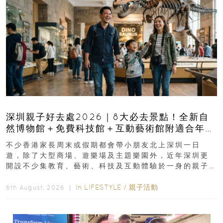
深圳親子好去處2026｜8大必去景點！全新自
然博物館＋免費科技館＋互動藝術館附適合年
齡、交通、門票、開放時間
不少香港家長周末或假期都會帶小朋友北上深圳一日
遊，除了大型商場、遊樂場及主題樂園外，近年深圳更
開設不少集教育、藝術、科技及互動體驗於一身的親子
好去處！暑假唔想再行商場...
In
LIFESTYLE
/
親子活動
6th August, 2026 ｜