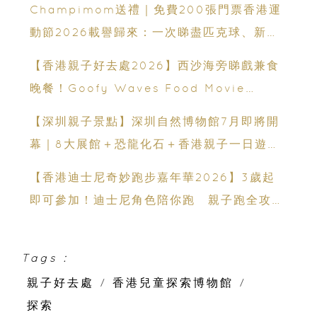
Champimom送禮｜免費200張門票香港運
動節2026載譽歸來：一次睇盡匹克球、新興
運動、街舞比賽＋逾百運動品牌展覽
【香港親子好去處2026】西沙海旁睇戲兼食
晚餐！Goofy Waves Food Movie
Night 戶外影院逢週末登場
【深圳親子景點】深圳自然博物館7月即將開
幕｜8大展館＋恐龍化石＋香港親子一日遊推
薦
【香港迪士尼奇妙跑步嘉年華2026】3歲起
即可參加！迪士尼角色陪你跑 親子跑全攻略
＋報名日期＋家長貼士
Tags :
親子好去處
/
香港兒童探索博物館
/
探索