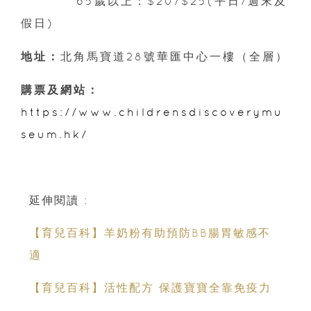
65歲以上：$20/$25(平日/週末及
假日)
地址：
北角馬寶道28號華匯中心一樓（全層）
購票及網站：
https://www.childrensdiscoverymu
seum.hk/
延伸閱讀 :
【育兒百科】羊奶粉有助預防BB腸胃敏感不
適
【育兒百科】活性配方 保護寶寶全靠免疫力