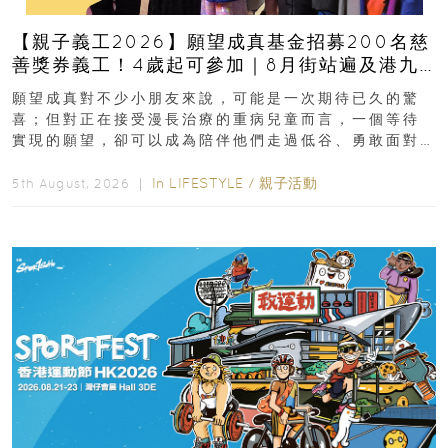
【親子義工2026】願望成真基金招募200名慈
善獎券義工！4歲起可參加｜8月街站遍及港九
新界
願望成真對不少小朋友來說，可能是一次期待已久的驚
喜；但對正在接受漫長治療的重病兒童而言，一個等待
實現的願望，卻可以成為陪伴他們走過低谷、勇敢面對
逆境的重要力量。▲ 願...
In
LIFESTYLE
/
親子活動
5th August, 2026 ｜