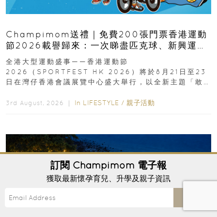
Champimom送禮｜免費200張門票香港運動
節2026載譽歸來：一次睇盡匹克球、新興運
動、街舞比賽＋逾百運動品牌展覽
全港大型運動盛事——香港運動節
2026（SPORTFEST HK 2026）將於8月21日至23
日在灣仔香港會議展覽中心盛大舉行，以全新主題「敢
運動大排檔」登場，集合...
In
LIFESTYLE
/
親子活動
3rd August, 2026 ｜
訂閱
Champimom
電子報
獲取最新懷孕育兒、升學及親子資訊
Send