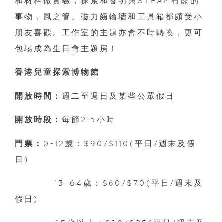
和材料做實驗，探索和發明與STEAM有關的
事物，風之管、磁力齒輪墻和工具箱都頗受小
朋友喜歡。工作室的主題亦會不時轉換，更可
包場成為生日會主題房！
香港兒童探索博物館
開放時間：
週二至週日及某些公眾假日
開放時段：
每節2.5小時
門票：
0-12歲：$90/$110(平日/週末及假
日)
13-64歲：$60/$70(平日/週末及
假日)