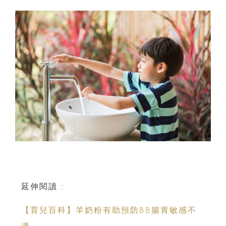
延伸閱讀 :
【育兒百科】羊奶粉有助預防BB腸胃敏感不
適