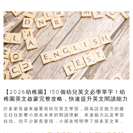
【2026幼稚園】150個幼兒英文必學單字！幼
稚園英文啟蒙完整攻略，快速提升英文閱讀能力
許多家長越來越重視幼兒英文學習，因為語言能力的建
立往往影響小朋友未來的閱讀理解、表達能力以及學習
自信。但不少家長發現，小朋友明明學了很多英文單
字，真正開始閱讀英文故事書時，仍然容易卡住...