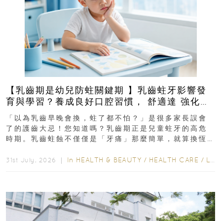
【乳齒期是幼兒防蛀關鍵期 】乳齒蛀牙影響發
育與學習？養成良好口腔習慣， 舒適達 強化琺
瑯質 兒童牙膏防護指南
「以為乳齒早晚會換，蛀了都不怕？」是很多家長誤會
了的護齒大忌！您知道嗎？乳齒期正是兒童蛀牙的高危
時期。乳齒蛀蝕不僅僅是「牙痛」那麼簡單，就算換恆
齒也有影響！後果將如骨牌效應般...
In
HEALTH & BEAUTY
/
HEALTH CARE
/
LIFESTYLE
31st July, 2026 ｜