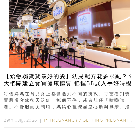
【給敏弱寶寶最好的愛】幼兒配方花多眼亂？3
大把關建立寶寶健康體質 把握BB展入手好時機
每個媽媽在育兒路上都會遇到不同的挑戰。每當看到寶
寶肌膚突然後天泛紅、抓個不停，或者肚仔「咕嚕咕
嚕」不舒服而哭鬧時，媽媽心裡總滿是心痛與無奈。混
合餵養揀奶粉？選擇幼兒配...
In
PREGNANCY
/
GETTING PREGNANT
/
P
29th July, 2026 ｜