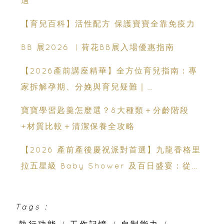
【育兒百科】活性配方 保護寶寶全靠免疫力
BB 展2026 ︳荷花BB展入場優惠指南
【2026產前講座精華】全方位育兒指南：專
家拆解孕期、分娩與育兒疑難｜
Champimom
寶寶學習匙羹怎麼選？8大種類＋分齡階段
+材質比較＋清潔保養全攻略
【2026 產前產後慶祝派對首選】九龍香格里
拉五星級 Baby Shower 及百日盛宴：從米
芝蓮美饌到 壯麗維港海景
Tags :
執行功能
/
工作記憶
/
自制能力
/