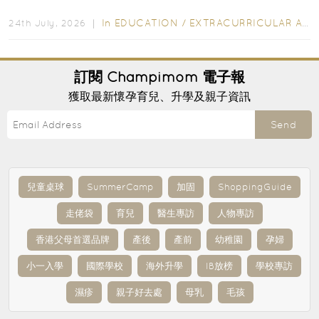
行的小朋友賣旗日小朋友，正是一項既有教育意義...
In
EDUCATION
/
EXTRACURRICULAR ACTIVITIES
24th July, 2026 ｜
訂閱
Champimom
電子報
獲取最新懷孕育兒、升學及親子資訊
Send
兒童桌球
SummerCamp
加固
ShoppingGuide
走佬袋
育兒
醫生專訪
人物專訪
香港父母首選品牌
產後
產前
幼稚園
孕婦
小一入學
國際學校
海外升學
IB放榜
學校專訪
濕疹
親子好去處
母乳
毛孩