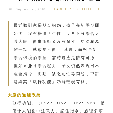
In
PARENTING
/
INTELLECTUAL DEVELOPMENT
19th September, 2018｜
最近聽到家長朋友抱怨，孩子在新學期開
始後，沒有變得「生性」，會不分場合大
吵大鬧，做事衝動又沒有耐性，功課稍為
難一點，就放棄不做……其實，面對全新
學習環境的學童，需時適應是情有可原，
但如果撇除學習壓力，子女仍然表現出不
理會指令、衝動、缺乏耐性等問題，或許
是與其「執行功能」功能較弱有關。
大腦的過濾系統
「執行功能」（Executive Functions）是
一個使人能集中注意力、記住指令、處理多項