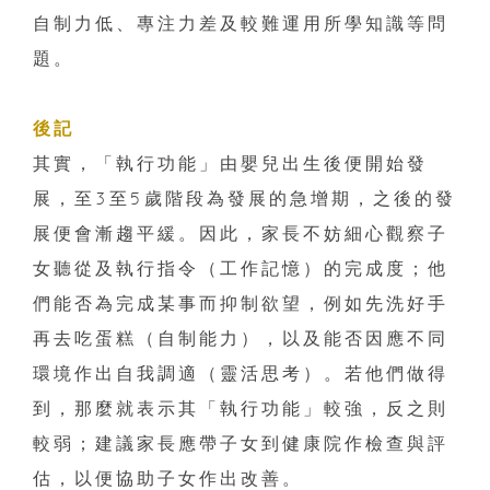
自制力低、專注力差及較難運用所學知識等問
題。
後記
其實，「執行功能」由嬰兒出生後便開始發
展，至3至5歲階段為發展的急增期，之後的發
展便會漸趨平緩。因此，家長不妨細心觀察子
女聽從及執行指令（工作記憶）的完成度；他
們能否為完成某事而抑制欲望，例如先洗好手
再去吃蛋糕（自制能力），以及能否因應不同
環境作出自我調適（靈活思考）。若他們做得
到，那麼就表示其「執行功能」較強，反之則
較弱；建議家長應帶子女到健康院作檢查與評
估，以便協助子女作出改善。