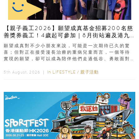
【親子義工2026】願望成真基金招募200名慈
善獎券義工！4歲起可參加｜8月街站遍及港九
新界
願望成真對不少小朋友來說，可能是一次期待已久的驚
喜；但對正在接受漫長治療的重病兒童而言，一個等待
實現的願望，卻可以成為陪伴他們走過低谷、勇敢面對
逆境的重要力量。▲ 願...
In
LIFESTYLE
/
親子活動
5th August, 2026 ｜