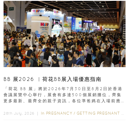
BB 展2026 ︳荷花BB展入場優惠指南
「荷花 BB 展」將於2026年7月30日至8月2日於香港
會議展覽中心舉行，展會有多達500個展銷攤位，齊集
更多最新、最齊全的親子資訊，各位準爸媽在入場前應
先閱讀購物指南...
In
PREGNANCY
/
GETTING PREGNANT
/
P
28th July, 2026 ｜