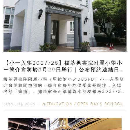
【小一入學2027/28】拔萃男書院附屬小學小
一簡介會將於8月29日舉行｜公布預約連結日期
｜更設有網上重溫
拔萃男書院附屬小學（男拔附小／DBSPD）小一入學簡
介會即將開放預約！簡介會每年均備受家長關注，入場
名額「瘋搶」。如果家長正準備為小朋友報考2027/28
學年小一，想...
In
EDUCATION
/
OPEN DAY & SCHOOL EVENTS
30th July, 2026 ｜