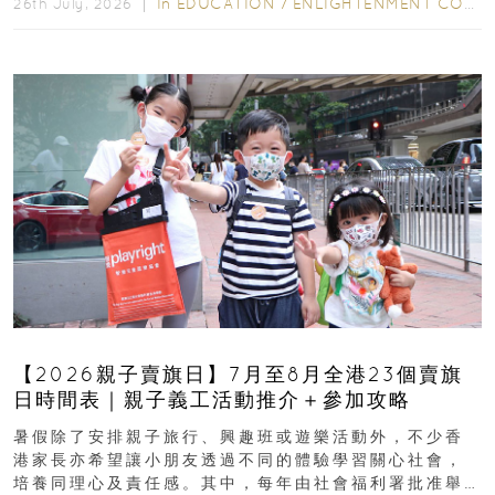
In
EDUCATION
/
ENLIGHTENMENT CORNER
26th July, 2026 ｜
【2026親子賣旗日】7月至8月全港23個賣旗
日時間表｜親子義工活動推介＋參加攻略
暑假除了安排親子旅行、興趣班或遊樂活動外，不少香
港家長亦希望讓小朋友透過不同的體驗學習關心社會，
培養同理心及責任感。其中，每年由社會福利署批准舉