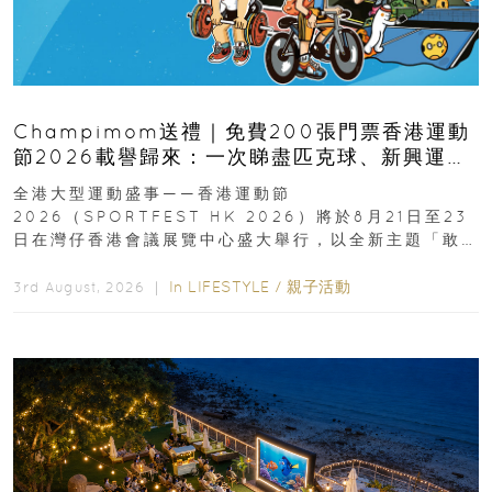
Champimom送禮｜免費200張門票香港運動
節2026載譽歸來：一次睇盡匹克球、新興運
動、街舞比賽＋逾百運動品牌展覽
全港大型運動盛事——香港運動節
2026（SPORTFEST HK 2026）將於8月21日至23
日在灣仔香港會議展覽中心盛大舉行，以全新主題「敢
運動大排檔」登場，集合...
In
LIFESTYLE
/
親子活動
3rd August, 2026 ｜