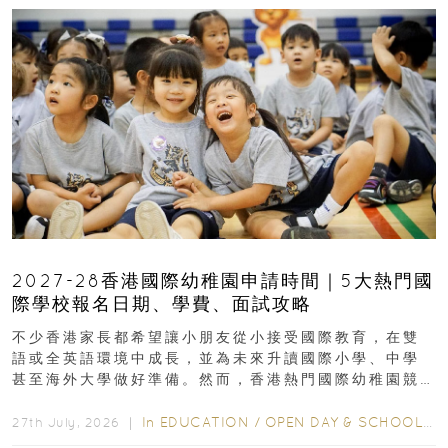
2027-28香港國際幼稚園申請時間｜5大熱門國
際學校報名日期、學費、面試攻略
不少香港家長都希望讓小朋友從小接受國際教育，在雙
語或全英語環境中成長，並為未來升讀國際小學、中學
甚至海外大學做好準備。然而，香港熱門國際幼稚園競
爭激烈，大部分學校會於入學前約一年開始接受申請...
In
EDUCATION
/
OPEN DAY & SCHOOL EVENTS
27th July, 2026 ｜