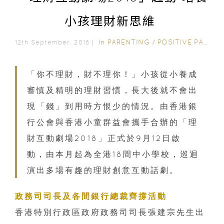
小孩理財新思維
In
PARENTING
/
POSITIVE PARENTING
12th September, 2018｜
「你不理財，財不理你！」小孩從小養成
審慎及精明的理財習慣，長大後就不會出
現「錢」到用時方恨少的情況。由香港銀
行公會與香港小童群益會攜手合辦的「理
財互動劇場2018」正式於9月12日啟
動，由本月起為全港18間中小學校，巡迴
演出多場有趣的理財創意互動話劇。
政務司司長及各間銀行總裁齊撐活動
香港特別行政區政府政務司司長張建宗先生出