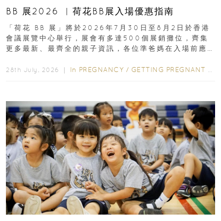
BB 展2026 ︳荷花BB展入場優惠指南
「荷花 BB 展」將於2026年7月30日至8月2日於香港
會議展覽中心舉行，展會有多達500個展銷攤位，齊集
更多最新、最齊全的親子資訊，各位準爸媽在入場前應
先閱讀購物指南...
In
PREGNANCY
/
GETTING PREGNANT
/
P
28th July, 2026 ｜