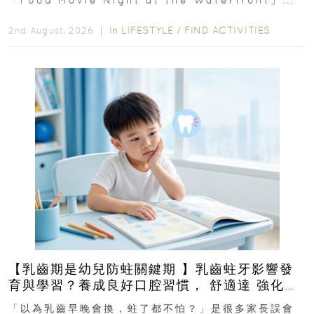
In
LIFESTYLE
/
FIND ACTIVITIES
2nd August, 2026 ｜
【乳齒期是幼兒防蛀關鍵期 】乳齒蛀牙影響發
育與學習？養成良好口腔習慣， 舒適達 強化琺
瑯質 兒童牙膏防護指南
「以為乳齒早晚會換，蛀了都不怕？」是很多家長誤會