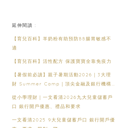
延伸閱讀 :
【育兒百科】羊奶粉有助預防BB腸胃敏感不
適
【育兒百科】活性配方 保護寶寶全靠免疫力
【暑假前必讀】親子暑期活動2026｜3大理
財 Summer Camp｜頂尖金融及銀行機構
專家親授｜ Finpod｜ESF Explore｜理財
從小學理財｜一文看清2026九大兒童儲蓄戶
實驗室｜投委會理財教育體驗館
口 銀行開戶優惠、禮品和要求
一文看清2025 9大兒童儲蓄戶口 銀行開戶優