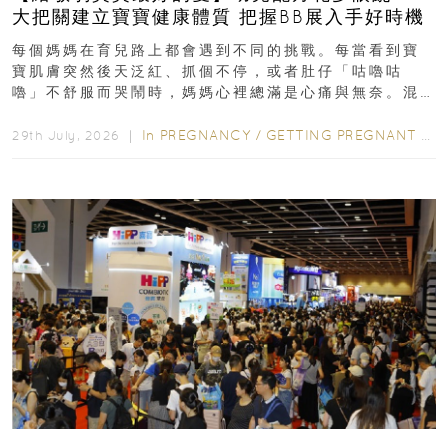
大把關建立寶寶健康體質 把握BB展入手好時機
每個媽媽在育兒路上都會遇到不同的挑戰。每當看到寶
寶肌膚突然後天泛紅、抓個不停，或者肚仔「咕嚕咕
嚕」不舒服而哭鬧時，媽媽心裡總滿是心痛與無奈。混
合餵養揀奶粉？選擇幼兒配...
In
PREGNANCY
/
GETTING PREGNANT
/
P
29th July, 2026 ｜