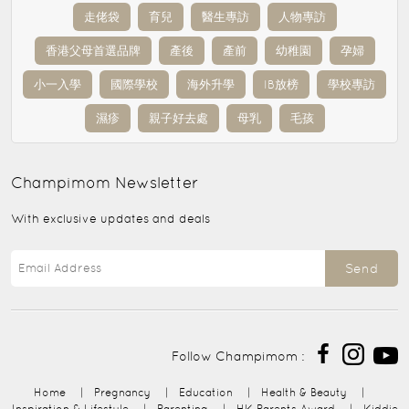
走佬袋
育兒
醫生專訪
人物專訪
香港父母首選品牌
產後
產前
幼稚園
孕婦
小一入學
國際學校
海外升學
IB放榜
學校專訪
濕疹
親子好去處
母乳
毛孩
Champimom
Newsletter
With exclusive updates and deals
Send
Follow Champimom :
Home
|
Pregnancy
|
Education
|
Health & Beauty
|
Inspiration & Lifestyle
|
Parenting
|
HK Parents Award
|
Kiddie