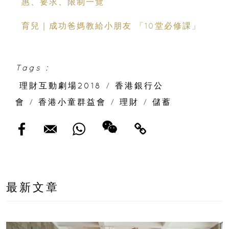
惠、要求、限制一覽
育兒｜成功爸媽教給小朋友 「10堂必修課」
Tags :
理財互動劇場2018
/
香港銀行公
會
/
香港小童群益會
/
理財
/
儲蓄
最新文章