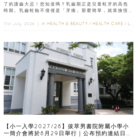
了的護齒大忌！您知道嗎？乳齒期正是兒童蛀牙的高危
時期。乳齒蛀蝕不僅僅是「牙痛」那麼簡單，就算換恆
齒也有影響！後果將如骨牌效應般...
In
HEALTH & BEAUTY
/
HEALTH CARE
/
LIFESTYLE
31st July, 2026 ｜
【小一入學2027/28】拔萃男書院附屬小學小
一簡介會將於8月29日舉行｜公布預約連結日期