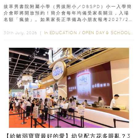
｜更設有網上重溫
拔萃男書院附屬小學（男拔附小／DBSPD）小一入學簡
介會即將開放預約！簡介會每年均備受家長關注，入場
名額「瘋搶」。如果家長正準備為小朋友報考2027/28
學年小一，想...
In
EDUCATION
/
OPEN DAY & SCHOOL EVENTS
30th July, 2026 ｜
【給敏弱寶寶最好的愛】幼兒配方花多眼亂？3