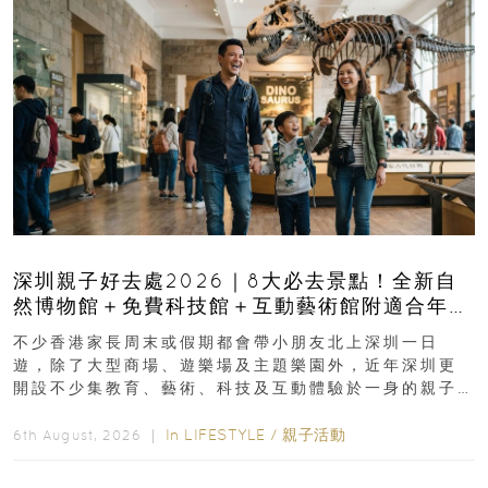
深圳親子好去處2026｜8大必去景點！全新自
然博物館＋免費科技館＋互動藝術館附適合年
齡、交通、門票、開放時間
不少香港家長周末或假期都會帶小朋友北上深圳一日
遊，除了大型商場、遊樂場及主題樂園外，近年深圳更
開設不少集教育、藝術、科技及互動體驗於一身的親子
好去處！暑假唔想再行商場...
In
LIFESTYLE
/
親子活動
6th August, 2026 ｜