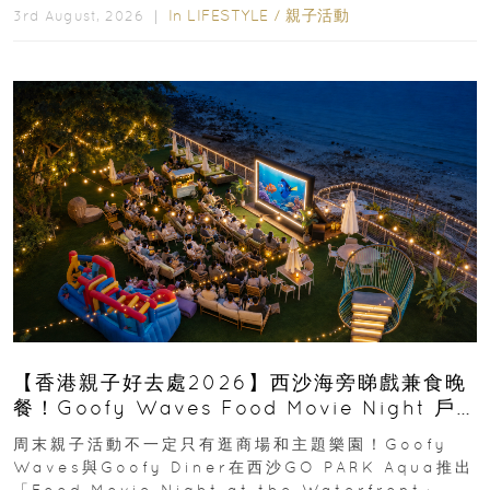
In
LIFESTYLE
/
親子活動
3rd August, 2026 ｜
【香港親子好去處2026】西沙海旁睇戲兼食晚
餐！Goofy Waves Food Movie Night 戶
外影院逢週末登場
周末親子活動不一定只有逛商場和主題樂園！Goofy
Waves與Goofy Diner在西沙GO PARK Aqua推出
「Food Movie Night at the Waterfront」...