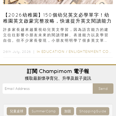
【2026幼稚園】150個幼兒英文必學單字！幼
稚園英文啟蒙完整攻略，快速提升英文閱讀能力
許多家長越來越重視幼兒英文學習，因為語言能力的建
立往往影響小朋友未來的閱讀理解、表達能力以及學習
自信。但不少家長發現，小朋友明明學了很多英文單
字，真正開始閱讀英文故事書時，仍然容易卡住...
In
EDUCATION
/
ENLIGHTENMENT CORNER
26th July, 2026 ｜
訂閱
Champimom
電子報
獲取最新懷孕育兒、升學及親子資訊
Send
兒童桌球
SummerCamp
加固
ShoppingGuide