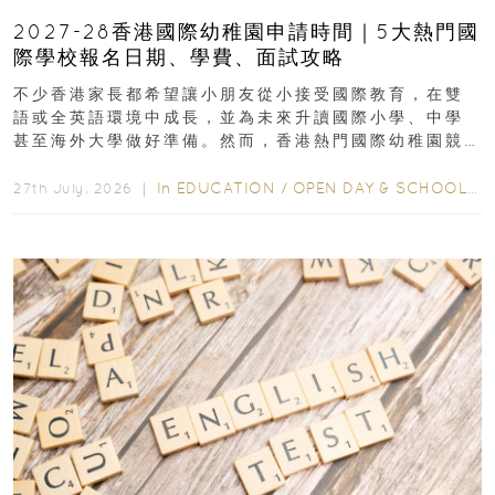
2027-28香港國際幼稚園申請時間｜5大熱門國
際學校報名日期、學費、面試攻略
不少香港家長都希望讓小朋友從小接受國際教育，在雙
語或全英語環境中成長，並為未來升讀國際小學、中學
甚至海外大學做好準備。然而，香港熱門國際幼稚園競
爭激烈，大部分學校會於入學前約一年開始接受申請...
In
EDUCATION
/
OPEN DAY & SCHOOL EVENTS
27th July, 2026 ｜