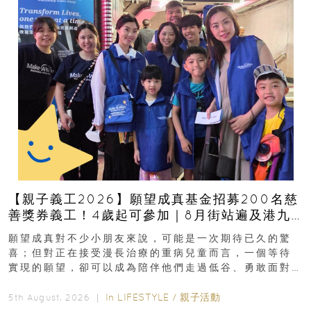
【親子義工2026】願望成真基金招募200名慈
善獎券義工！4歲起可參加｜8月街站遍及港九
新界
願望成真對不少小朋友來說，可能是一次期待已久的驚
喜；但對正在接受漫長治療的重病兒童而言，一個等待
實現的願望，卻可以成為陪伴他們走過低谷、勇敢面對
逆境的重要力量。▲ 願...
In
LIFESTYLE
/
親子活動
5th August, 2026 ｜