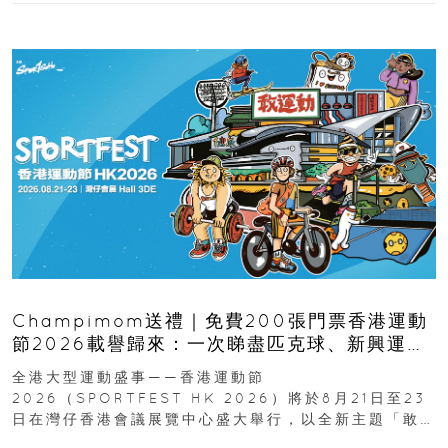
Champimom送禮｜免費200張門票香港運動
節2026載譽歸來：一次睇盡匹克球、新興運
動、街舞比賽＋逾百運動品牌展覽
全港大型運動盛事——香港運動節
2026（SPORTFEST HK 2026）將於8月21日至23
日在灣仔香港會議展覽中心盛大舉行，以全新主題「敢
運動大排檔」登場，集合...