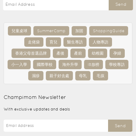
Send
兒童桌球
SummerCamp
加固
ShoppingGuide
走佬袋
育兒
醫生專訪
人物專訪
香港父母首選品牌
產後
產前
幼稚園
孕婦
小一入學
國際學校
海外升學
IB放榜
學校專訪
濕疹
親子好去處
母乳
毛孩
Champimom
Newsletter
With exclusive updates and deals
Send