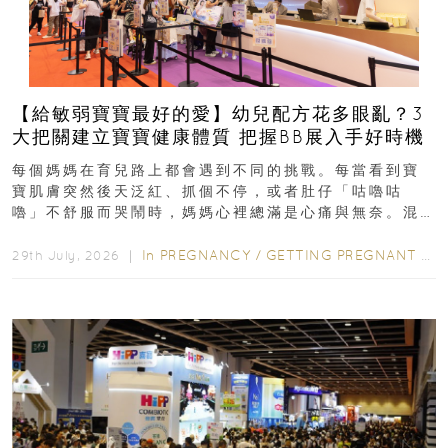
【給敏弱寶寶最好的愛】幼兒配方花多眼亂？3
大把關建立寶寶健康體質 把握BB展入手好時機
每個媽媽在育兒路上都會遇到不同的挑戰。每當看到寶
寶肌膚突然後天泛紅、抓個不停，或者肚仔「咕嚕咕
嚕」不舒服而哭鬧時，媽媽心裡總滿是心痛與無奈。混
合餵養揀奶粉？選擇幼兒配...
In
PREGNANCY
/
GETTING PREGNANT
/
P
29th July, 2026 ｜