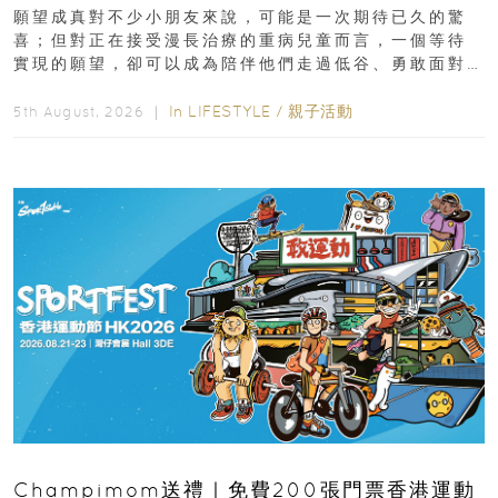
新界
願望成真對不少小朋友來說，可能是一次期待已久的驚
喜；但對正在接受漫長治療的重病兒童而言，一個等待
實現的願望，卻可以成為陪伴他們走過低谷、勇敢面對
逆境的重要力量。▲ 願...
In
LIFESTYLE
/
親子活動
5th August, 2026 ｜
Champimom送禮｜免費200張門票香港運動