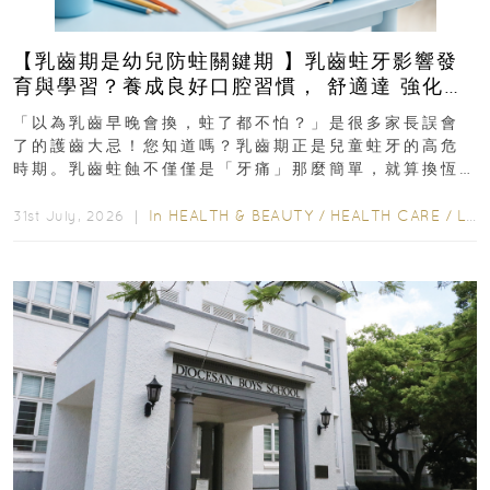
【乳齒期是幼兒防蛀關鍵期 】乳齒蛀牙影響發
育與學習？養成良好口腔習慣， 舒適達 強化琺
瑯質 兒童牙膏防護指南
「以為乳齒早晚會換，蛀了都不怕？」是很多家長誤會
了的護齒大忌！您知道嗎？乳齒期正是兒童蛀牙的高危
時期。乳齒蛀蝕不僅僅是「牙痛」那麼簡單，就算換恆
齒也有影響！後果將如骨牌效應般...
In
HEALTH & BEAUTY
/
HEALTH CARE
/
LIFESTYLE
31st July, 2026 ｜