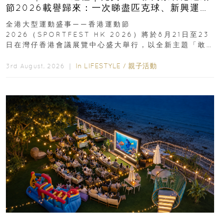
節2026載譽歸來：一次睇盡匹克球、新興運
動、街舞比賽＋逾百運動品牌展覽
全港大型運動盛事——香港運動節
2026（SPORTFEST HK 2026）將於8月21日至23
日在灣仔香港會議展覽中心盛大舉行，以全新主題「敢
運動大排檔」登場，集合...
In
LIFESTYLE
/
親子活動
3rd August, 2026 ｜