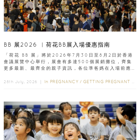
BB 展2026 ︳荷花BB展入場優惠指南
「荷花 BB 展」將於2026年7月30日至8月2日於香港
會議展覽中心舉行，展會有多達500個展銷攤位，齊集
更多最新、最齊全的親子資訊，各位準爸媽在入場前應
先閱讀購物指南...
In
PREGNANCY
/
GETTING PREGNANT
/
P
28th July, 2026 ｜