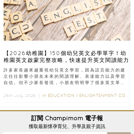
【2026幼稚園】150個幼兒英文必學單字！幼
稚園英文啟蒙完整攻略，快速提升英文閱讀能力
許多家長越來越重視幼兒英文學習，因為語言能力的建
立往往影響小朋友未來的閱讀理解、表達能力以及學習
自信。但不少家長發現，小朋友明明學了很多英文單
字，真正開始閱讀英文故事書時，仍然容易卡住...
In
EDUCATION
/
ENLIGHTENMENT CORNER
26th July, 2026 ｜
訂閱
Champimom
電子報
獲取最新懷孕育兒、升學及親子資訊