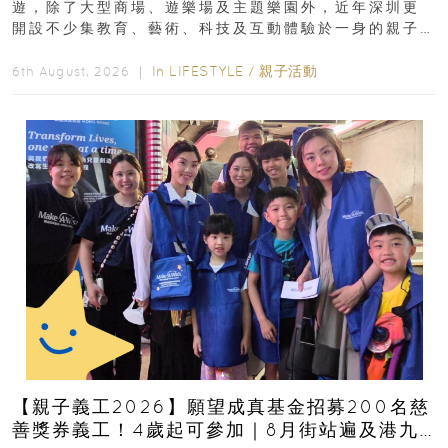
遊，除了大型商場、遊樂場及主題樂園外，近年深圳更
開設不少集教育、藝術、科技及互動體驗於一身的親子
好去處！暑假唔想再行商場...
In
LIFESTYLE
/
親子活動
6th August, 2026 ｜
【親子義工2026】願望成真基金招募200名慈
善獎券義工！4歲起可參加｜8月街站遍及港九