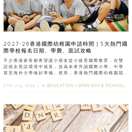
2027-28香港國際幼稚園申請時間｜5大熱門國
際學校報名日期、學費、面試攻略
不少香港家長都希望讓小朋友從小接受國際教育，在雙
語或全英語環境中成長，並為未來升讀國際小學、中學
甚至海外大學做好準備。然而，香港熱門國際幼稚園競
爭激烈，大部分學校會於入學前約一年開始接受申請...
In
EDUCATION
/
OPEN DAY & SCHOOL EVENTS
27th July, 2026 ｜