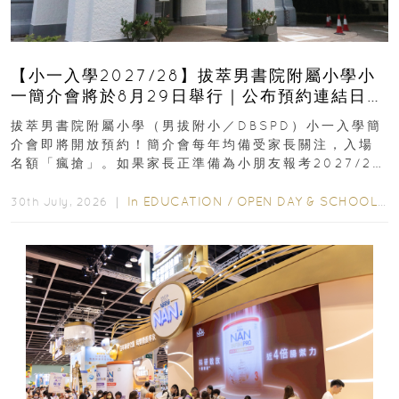
【小一入學2027/28】拔萃男書院附屬小學小
一簡介會將於8月29日舉行｜公布預約連結日期
｜更設有網上重溫
拔萃男書院附屬小學（男拔附小／DBSPD）小一入學簡
介會即將開放預約！簡介會每年均備受家長關注，入場
名額「瘋搶」。如果家長正準備為小朋友報考2027/28
學年小一，想...
In
EDUCATION
/
OPEN DAY & SCHOOL EVENTS
30th July, 2026 ｜