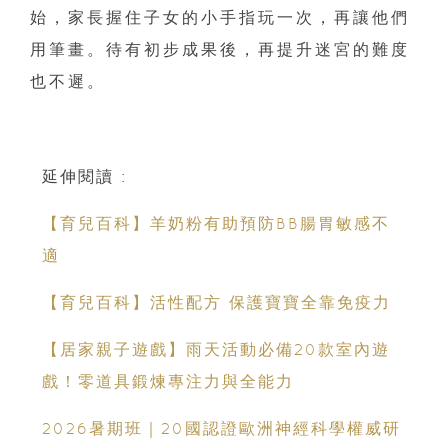
始，家長握住子女的小手指玩一次，再讓他們
用筆畫。待有初步成果後，再提升迷宮的難度
也不遲。
延伸閱讀 :
【育兒百科】羊奶粉有助預防BB腸胃敏感不
適
【育兒百科】活性配方 保護寶寶全靠免疫力
【居家親子遊戲】雨天活動必備20款室內遊
戲！零道具鍛煉專注力與全能力
2026暑期班｜20國認證歐洲神經科學權威研