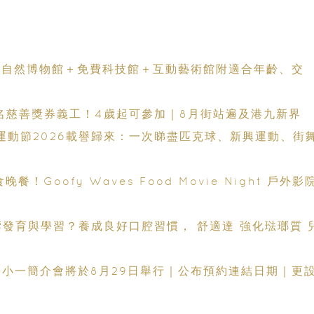
全新自然博物館＋免費科技館＋互動藝術館附適合年齡、交
0名慈善獎券義工！4歲起可參加｜8月街站遍及港九新界
港運動節2026載譽歸來：一次睇盡匹克球、新興運動、街
Goofy Waves Food Movie Night 戶外影
？養成良好口腔習慣， 舒適達 強化琺瑯質 兒
小學小一簡介會將於8月29日舉行｜公布預約連結日期｜更