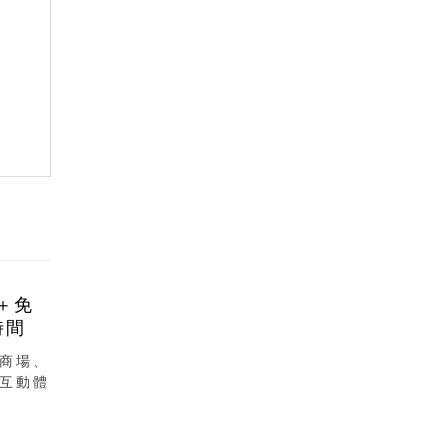
＋免
時間
商場、
互動體