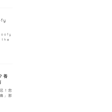
fy
oofy
 the
？養
南
忌！您
痛」那