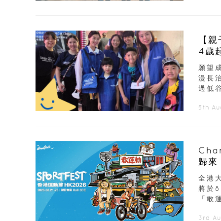
【親
4歲
願望
漫長
過低谷
5th A
Ch
歸來
展覽
全港大
將於
「敢運
3rd A