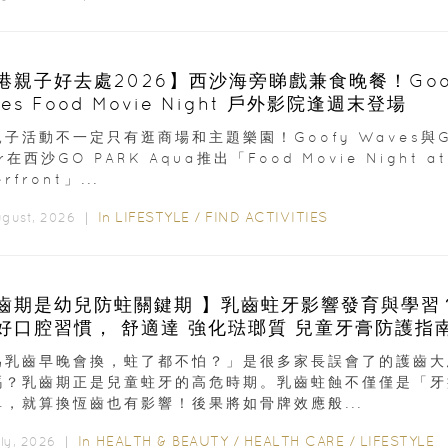
港親子好去處2026】西沙海旁睇戲兼食晚餐！Goo
es Food Movie Night 戶外影院逢週末登場
子活動不一定只有逛商場和主題樂園！Goofy Waves與G
er在西沙GO PARK Aqua推出「Food Movie Night at
rfront」...
In
LIFESTYLE
/
FIND ACTIVITIES
ugust, 2026 ｜
齒期是幼兒防蛀關鍵期 】乳齒蛀牙影響發育與學習
成良好口腔習慣， 舒適達 強化琺瑯質 兒童牙膏防護指
為乳齒早晚會換，蛀了都不怕？」是很多家長誤會了的護齒大
嗎？乳齒期正是兒童蛀牙的高危時期。乳齒蛀蝕不僅僅是「牙
單，就算換恆齒也有影響！後果將如骨牌效應般...
In
HEALTH & BEAUTY
/
HEALTH CARE
/
LIFESTYLE
uly, 2026 ｜