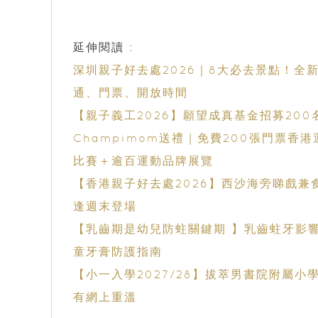
延伸閱讀 :
深圳親子好去處2026｜8大必去景點！
通、門票、開放時間
【親子義工2026】願望成真基金招募20
Champimom送禮｜免費200張門票香
比賽＋逾百運動品牌展覽
【香港親子好去處2026】西沙海旁睇戲兼食晚餐！
逢週末登場
【乳齒期是幼兒防蛀關鍵期 】乳齒蛀牙影響發育與學習
童牙膏防護指南
【小一入學2027/28】拔萃男書院附屬
有網上重溫