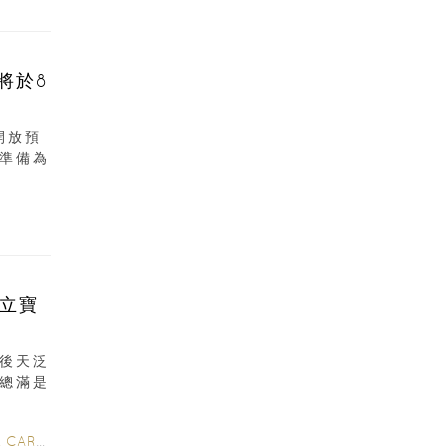
將於8
開放預
準備為
立寶
後天泛
總滿是
 CARE
/
POSTNATAL CARE
/
6-12 MONTHS
/
0-3 MONTHS
/
2