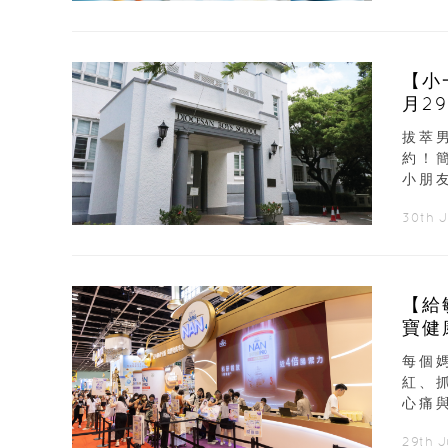
【小
月2
拔萃
約！
小朋友
30th 
【給
寶健
每個
紅、
心痛
29th J