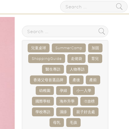
兒童桌球
SummerCamp
加固
ShoppingGuide
走佬袋
育兒
醫生專訪
人物專訪
香港父母首選品牌
產後
產前
幼稚園
孕婦
小一入學
國際學校
海外升學
IB放榜
學校專訪
濕疹
親子好去處
母乳
毛孩