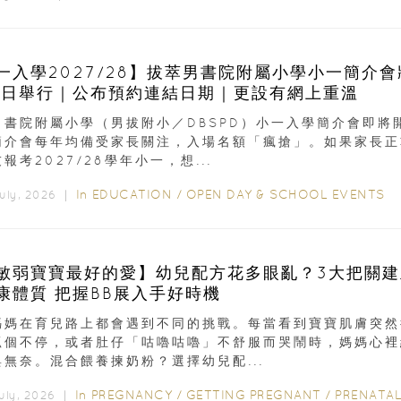
一入學2027/28】拔萃男書院附屬小學小一簡介會
9日舉行｜公布預約連結日期｜更設有網上重溫
男書院附屬小學（男拔附小／DBSPD）小一入學簡介會即將
簡介會每年均備受家長關注，入場名額「瘋搶」。如果家長正
報考2027/28學年小一，想...
In
EDUCATION
/
OPEN DAY & SCHOOL EVENTS
July, 2026 ｜
敏弱寶寶最好的愛】幼兒配方花多眼亂？3大把關建
康體質 把握BB展入手好時機
媽媽在育兒路上都會遇到不同的挑戰。每當看到寶寶肌膚突然
抓個不停，或者肚仔「咕嚕咕嚕」不舒服而哭鬧時，媽媽心裡
與無奈。混合餵養揀奶粉？選擇幼兒配...
In
PREGNANCY
/
GETTING PREGNANT
/
PRENATAL
uly, 2026 ｜