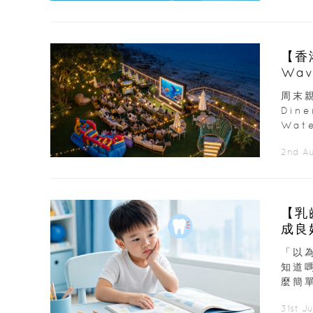
【香
Wav
周末親
Din
Wate
2nd A
【乳
「以
知道
麼簡
31st J