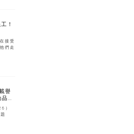
義工！
在接受
他們走
6載譽
動品牌
26）
主題