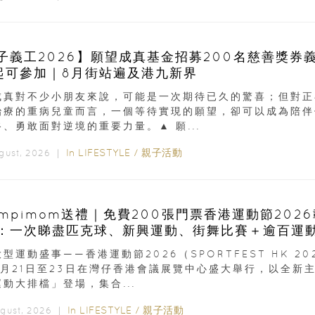
子義工2026】願望成真基金招募200名慈善獎券
起可參加｜8月街站遍及港九新界
成真對不少小朋友來說，可能是一次期待已久的驚喜；但對正
治療的重病兒童而言，一個等待實現的願望，卻可以成為陪伴
、勇敢面對逆境的重要力量。▲ 願...
In
LIFESTYLE
/
親子活動
ugust, 2026 ｜
ampimom送禮｜免費200張門票香港運動節202
：一次睇盡匹克球、新興運動、街舞比賽＋逾百運
型運動盛事——香港運動節2026（SPORTFEST HK 20
8月21日至23日在灣仔香港會議展覽中心盛大舉行，以全新
動大排檔」登場，集合...
In
LIFESTYLE
/
親子活動
ugust, 2026 ｜