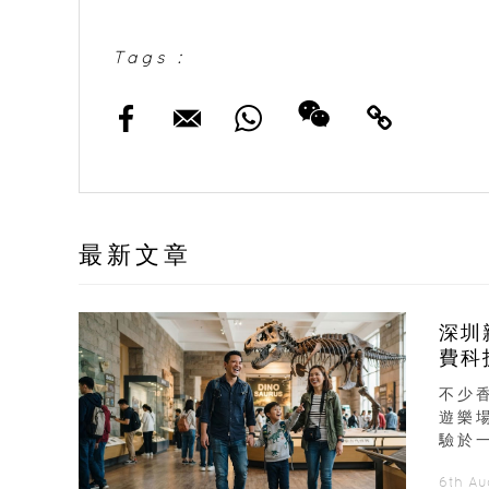
Tags :
最新文章
深圳
費科
不少
遊樂
驗於
6th A