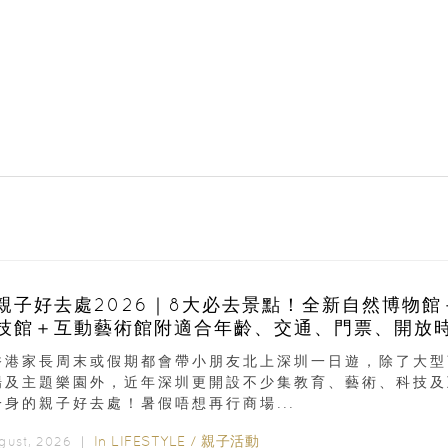
親子好去處2026｜8大必去景點！全新自然博物館
技館＋互動藝術館附適合年齡、交通、門票、開放
香港家長周末或假期都會帶小朋友北上深圳一日遊，除了大型
場及主題樂園外，近年深圳更開設不少集教育、藝術、科技及
一身的親子好去處！暑假唔想再行商場...
In
LIFESTYLE
/
親子活動
ugust, 2026 ｜