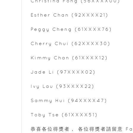
Christina Fong (56XXXX00)
Esther Chan (92
XXXX
21)
Peggy Cheng (61
XXXX
76)
Cherry Chui (62
XXXX
30)
Kimmy Chan (61XXXX12)
Jade Li (97XXXX02)
Ivy Lau (93
XXXX
22)
Sammy Hui (94
XXXX
47)
Toby Tse (61
XXXX
51)
恭喜各位得獎者， 各位得獎者請留意 Fac