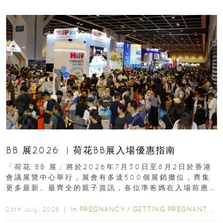
BB 展2026 ︳荷花BB展入場優惠指南
「荷花 BB 展」將於2026年7月30日至8月2日於香港
會議展覽中心舉行，展會有多達500個展銷攤位，齊集
更多最新、最齊全的親子資訊，各位準爸媽在入場前應
先閱讀購物指南...
In
PREGNANCY
/
GETTING PREGNANT
/
P
28th July, 2026 ｜