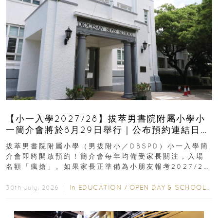
【小一入學2027/28】拔萃男書院附屬小學小
一簡介會將於8月29日舉行｜公布預約連結日期
｜更設有網上重溫
拔萃男書院附屬小學（男拔附小／DBSPD）小一入學簡
介會即將開放預約！簡介會每年均備受家長關注，入場
名額「瘋搶」。如果家長正準備為小朋友報考2027/28
學年小一，想...
In
EDUCATION
/
OPEN DAY & SCHOOL EVENTS
30th July, 2026 ｜