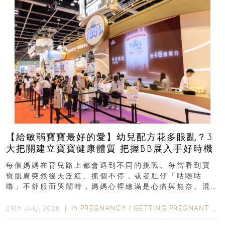
【給敏弱寶寶最好的愛】幼兒配方花多眼亂？3
大把關建立寶寶健康體質 把握BB展入手好時機
每個媽媽在育兒路上都會遇到不同的挑戰。每當看到寶
寶肌膚突然後天泛紅、抓個不停，或者肚仔「咕嚕咕
嚕」不舒服而哭鬧時，媽媽心裡總滿是心痛與無奈。混
合餵養揀奶粉？選擇幼兒配...
In
PREGNANCY
/
GETTING PREGNANT
/
P
29th July, 2026 ｜