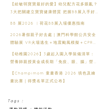
【給敏弱寶寶最好的愛】幼兒配方花多眼亂？
3大把關建立寶寶健康體質 把握BB展入手好
時機
BB 展2026 ︳荷花BB展入場優惠指南
2026暑假親子好去處｜澳門科學館公共安全
體驗展 VR火場逃生＋地震颱風模擬＋CPR急
救體驗 寓玩樂於生命教育一次玩盡
【幼稚園2026】3歲起入園入學裝備清單：
營養師親授黃金成長期「免疫、眼、腦」營養
策略
【Champimom 童畫香港 2026 填色及繪
畫比賽｜得獎名單正式公布】
Tags :