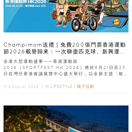
Champimom送禮｜免費200張門票香港運動
節2026載譽歸來：一次睇盡匹克球、新興運
動、街舞比賽＋逾百運動品牌展覽
全港大型運動盛事——香港運動節
2026（SPORTFEST HK 2026）將於8月21日至23
日在灣仔香港會議展覽中心盛大舉行，以全新主題「敢
運動大排檔」登場，集合...
In
LIFESTYLE
/
親子活動
3rd August, 2026 ｜