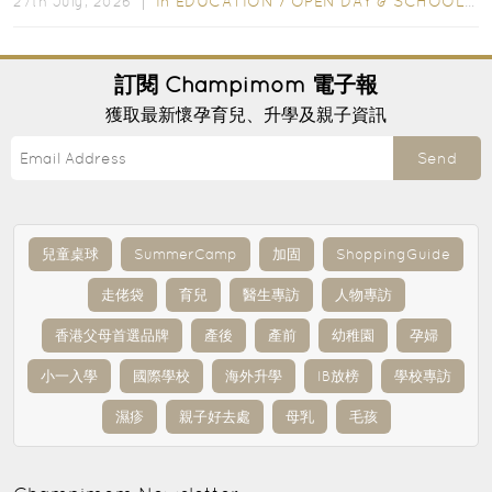
In
EDUCATION
/
OPEN DAY & SCHOOL EVENTS
27th July, 2026 ｜
訂閱
Champimom
電子報
獲取最新懷孕育兒、升學及親子資訊
Send
兒童桌球
SummerCamp
加固
ShoppingGuide
走佬袋
育兒
醫生專訪
人物專訪
香港父母首選品牌
產後
產前
幼稚園
孕婦
小一入學
國際學校
海外升學
IB放榜
學校專訪
濕疹
親子好去處
母乳
毛孩