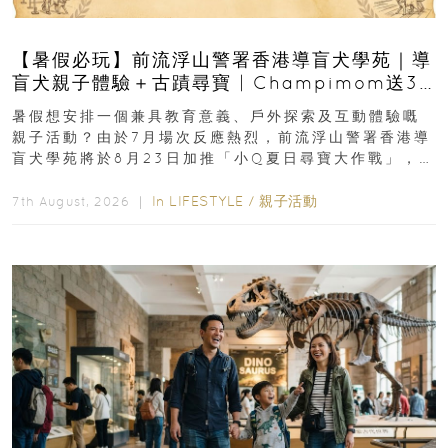
【暑假必玩】前流浮山警署香港導盲犬學苑｜導
盲犬親子體驗＋古蹟尋寶 | Champimom送3
組免費名額
暑假想安排一個兼具教育意義、戶外探索及互動體驗嘅
親子活動？由於7月場次反應熱烈，前流浮山警署香港導
盲犬學苑將於8月23日加推「小Q夏日尋寶大作戰」，家
長與小朋友可以走進前流浮山警署...
In
LIFESTYLE
/
親子活動
7th August, 2026 ｜