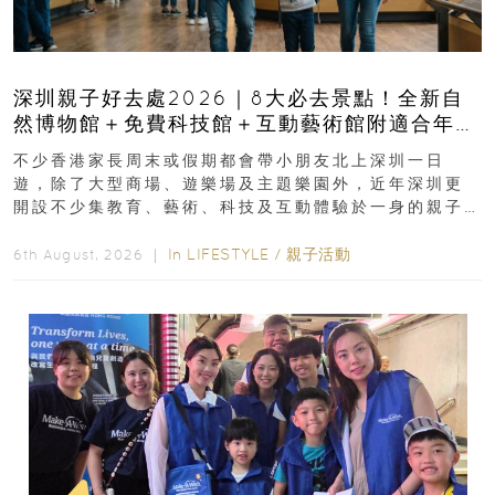
深圳親子好去處2026｜8大必去景點！全新自
然博物館＋免費科技館＋互動藝術館附適合年
齡、交通、門票、開放時間
不少香港家長周末或假期都會帶小朋友北上深圳一日
遊，除了大型商場、遊樂場及主題樂園外，近年深圳更
開設不少集教育、藝術、科技及互動體驗於一身的親子
好去處！暑假唔想再行商場...
In
LIFESTYLE
/
親子活動
6th August, 2026 ｜