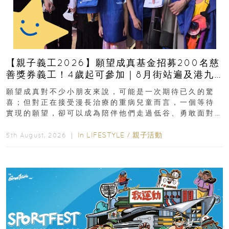
【親子義工2026】願望成真基金招募200名慈
善獎券義工！4歲起可參加｜8月街站遍及港九
新界
願望成真對不少小朋友來說，可能是一次期待已久的驚
喜；但對正在接受漫長治療的重病兒童而言，一個等待
實現的願望，卻可以成為陪伴他們走過低谷、勇敢面對
逆境的重要力量。▲ 願...
In
LIFESTYLE
/
親子活動
5th August, 2026 ｜