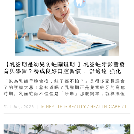
【乳齒期是幼兒防蛀關鍵期 】乳齒蛀牙影響發
育與學習？養成良好口腔習慣， 舒適達 強化琺
瑯質 兒童牙膏防護指南
「以為乳齒早晚會換，蛀了都不怕？」是很多家長誤會
了的護齒大忌！您知道嗎？乳齒期正是兒童蛀牙的高危
時期。乳齒蛀蝕不僅僅是「牙痛」那麼簡單，就算換恆
齒也有影響！後果將如骨牌效應般...
In
HEALTH & BEAUTY
/
HEALTH CARE
/
LIFESTYLE
31st July, 2026 ｜