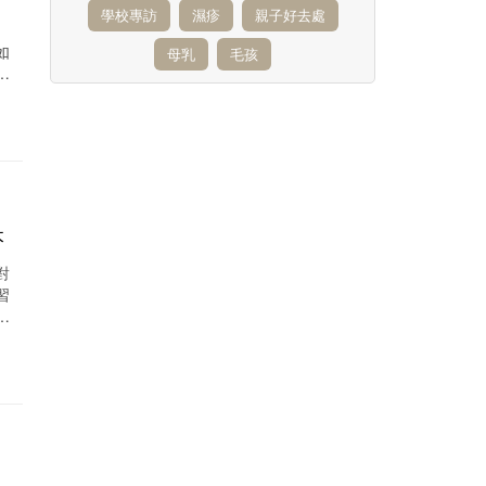
學校專訪
濕疹
親子好去處
如
母乳
毛孩
本
對
習
經