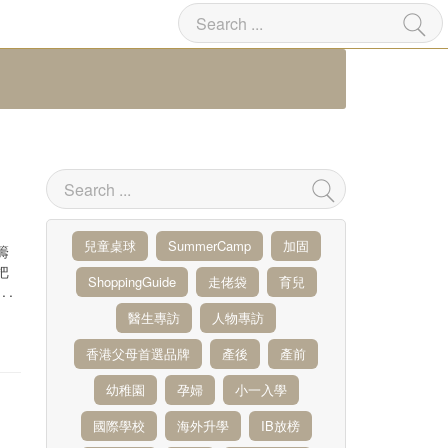
兒童桌球
SummerCamp
加固
籌
把
ShoppingGuide
走佬袋
育兒
.
醫生專訪
人物專訪
香港父母首選品牌
產後
產前
幼稚園
孕婦
小一入學
國際學校
海外升學
IB放榜