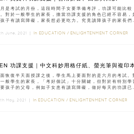
六月是考試的月份，這段時間子女要準備考評，功課可能比較
多。對於一般學生的家長，擔當功課支援的角色已經不容易，
果孩子有讀寫障礙，家長想必更吃力。究竟讀障孩子的家長們
...
In
EDUCATION
/
ENLIGHTENMENT CORNER
th June, 2021 ｜
SEN 功課支援｜中文科妙用格仔紙、螢光筆與複印
全面恢復半天面授課之後，學生馬上要面對的是六月的考試。
於一般學生的家長，「考好個試」十分關鍵，但對於有特別學
需要孩子的父母，例如子女患有讀寫障礙，做好每天的功課已
容易...
In
EDUCATION
/
ENLIGHTENMENT CORNER
th May, 2021 ｜