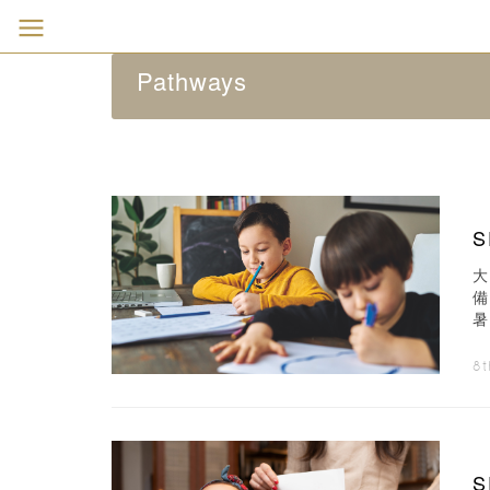
Pathways
暑
8t