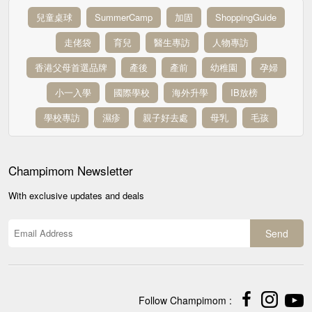
兒童桌球
SummerCamp
加固
ShoppingGuide
走佬袋
育兒
醫生專訪
人物專訪
香港父母首選品牌
產後
產前
幼稚園
孕婦
小一入學
國際學校
海外升學
IB放榜
學校專訪
濕疹
親子好去處
母乳
毛孩
Champimom
Newsletter
With exclusive updates and deals
Send
Follow Champimom :