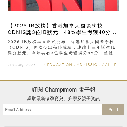
【2026 IB放榜】香港加拿大國際學校
CDNIS誕3位IB狀元：48%學生考獲40分以
上、公開滿分學霸6個備考心得
2026 IB放榜結果正式公布，香港加拿大國際學校
（CDNIS）再次交出亮眼成績，連續十三年誕生IB
滿分狀元。今年共有3位學生考獲滿分45分，整體平
均分達39分，48%學生取得40分或以上...
In
EDUCATION
/
ADMISSION
/
ALL EDUCATION
7th July, 2026 ｜
訂閱
Champimom
電子報
獲取最新懷孕育兒、升學及親子資訊
Send