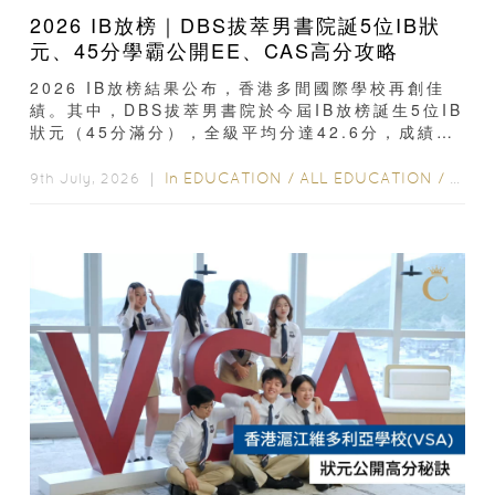
2026 IB放榜｜DBS拔萃男書院誕5位IB狀
元、45分學霸公開EE、CAS高分攻略
2026 IB放榜結果公布，香港多間國際學校再創佳
績。其中，DBS拔萃男書院於今屆IB放榜誕生5位IB
狀元（45分滿分），全級平均分達42.6分，成績再
次位居全港前列...
In
EDUCATION
/
ALL EDUCATION
/
教育
9th July, 2026 ｜