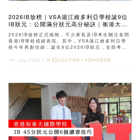
2026IB放榜｜VSA滬江維多利亞學校誕9位
IB狀元：公開滿分狀元高分秘訣｜衝港大、
帝國理工必看
2026IB放榜正式揭曉，不少家長及IB考生關注各間
香港IB學校成績表現。其中，VSA滬江維多利亞學
校今年再創佳績，誕生9位2026IB狀元，全部考獲
IB滿分45分，...
In
EDUCATION
/
ADMISSION
7th July, 2026 ｜