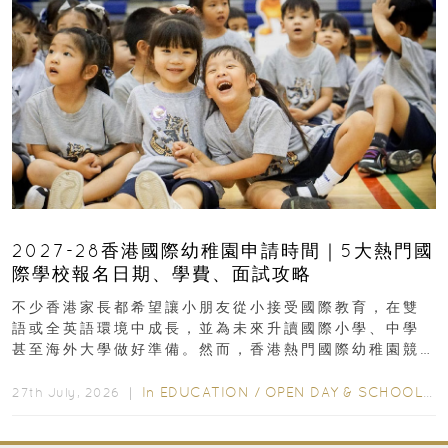
2027-28香港國際幼稚園申請時間｜5大熱門國
際學校報名日期、學費、面試攻略
不少香港家長都希望讓小朋友從小接受國際教育，在雙
語或全英語環境中成長，並為未來升讀國際小學、中學
甚至海外大學做好準備。然而，香港熱門國際幼稚園競
爭激烈，大部分學校會於入學前約一年開始接受申請...
In
EDUCATION
/
OPEN DAY & SCHOOL EVENTS
27th July, 2026 ｜