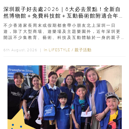
深圳親子好去處2026｜8大必去景點！全新自
然博物館＋免費科技館＋互動藝術館附適合年
齡、交通、門票、開放時間
不少香港家長周末或假期都會帶小朋友北上深圳一日
遊，除了大型商場、遊樂場及主題樂園外，近年深圳更
開設不少集教育、藝術、科技及互動體驗於一身的親子
好去處！暑假唔想再行商場...
In
LIFESTYLE
/
親子活動
6th August, 2026 ｜