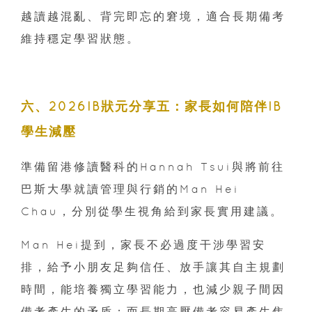
越讀越混亂、背完即忘的窘境，適合長期備考
維持穩定學習狀態。
六、2026IB狀元分享五：家長如何陪伴IB
學生減壓
準備留港修讀醫科的Hannah Tsui與將前往
巴斯大學就讀管理與行銷的Man Hei
Chau，分別從學生視角給到家長實用建議。
Man Hei提到，家長不必過度干涉學習安
排，給予小朋友足夠信任、放手讓其自主規劃
時間，能培養獨立學習能力，也減少親子間因
備考產生的矛盾；而長期高壓備考容易產生焦