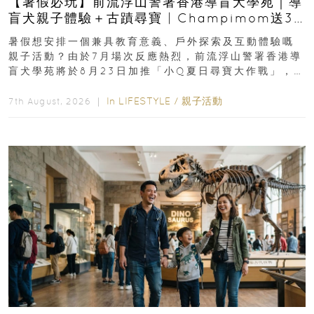
【暑假必玩】前流浮山警署香港導盲犬學苑｜導
盲犬親子體驗＋古蹟尋寶 | Champimom送3
組免費名額
暑假想安排一個兼具教育意義、戶外探索及互動體驗嘅
親子活動？由於7月場次反應熱烈，前流浮山警署香港導
盲犬學苑將於8月23日加推「小Q夏日尋寶大作戰」，家
長與小朋友可以走進前流浮山警署...
In
LIFESTYLE
/
親子活動
7th August, 2026 ｜