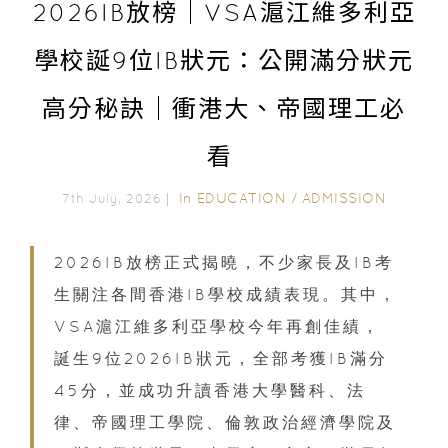
2026IB放榜｜VSA滬江維多利亞
學校誕9位IB狀元：公開滿分狀元
高分秘訣｜衝港大、帝國理工必
看
In
EDUCATION
/
ADMISSION
7th July, 2026｜
2026IB放榜正式揭曉，不少家長及IB考
生關注各間香港IB學校成績表現。其中，
VSA滬江維多利亞學校今年再創佳績，
誕生9位2026IB狀元，全部考獲IB滿分
45分，並成功升讀香港大學醫科、法
律、帝國理工學院、倫敦政治經濟學院及