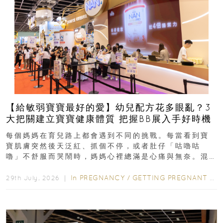
【給敏弱寶寶最好的愛】幼兒配方花多眼亂？3
大把關建立寶寶健康體質 把握BB展入手好時機
每個媽媽在育兒路上都會遇到不同的挑戰。每當看到寶
寶肌膚突然後天泛紅、抓個不停，或者肚仔「咕嚕咕
嚕」不舒服而哭鬧時，媽媽心裡總滿是心痛與無奈。混
合餵養揀奶粉？選擇幼兒配...
In
PREGNANCY
/
GETTING PREGNANT
/
P
29th July, 2026 ｜