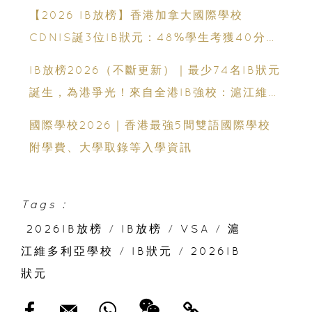
【2026 IB放榜】香港加拿大國際學校
CDNIS誕3位IB狀元：48%學生考獲40分以
上、公開滿分學霸6個備考心得
IB放榜2026（不斷更新）｜最少74名IB狀元
誕生，為港爭光！來自全港IB強校：滬江維多
利亞學校、英基學校協會、香港加拿大國際學
國際學校2026｜香港最強5間雙語國際學校
校、拔萃男書院、聖保羅男女中學、聖士提反
附學費、大學取錄等入學資訊
書院、保良局蔡繼有學校、保良局顏寶鈴書
院、新加坡國際學校、弘立書院、墨爾文國際
學校和德瑞國際學校
Tags :
2026IB放榜
/
IB放榜
/
VSA
/
滬
江維多利亞學校
/
IB狀元
/
2026IB
狀元