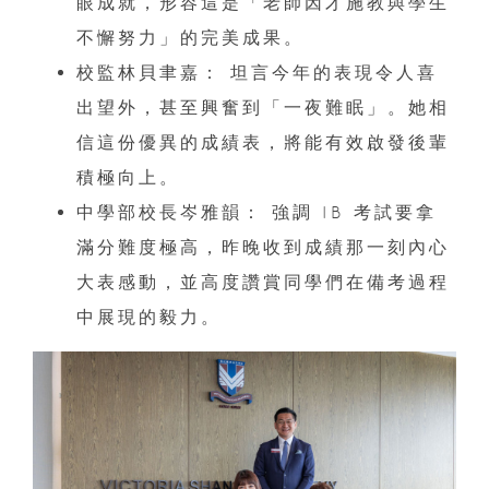
眼成就，形容這是「老師因才施教與學生
不懈努力」的完美成果。
校監林貝聿嘉： 坦言今年的表現令人喜
出望外，甚至興奮到「一夜難眠」。她相
信這份優異的成績表，將能有效啟發後輩
積極向上。
中學部校長岑雅韻： 強調 IB 考試要拿
滿分難度極高，昨晚收到成績那一刻內心
大表感動，並高度讚賞同學們在備考過程
中展現的毅力。