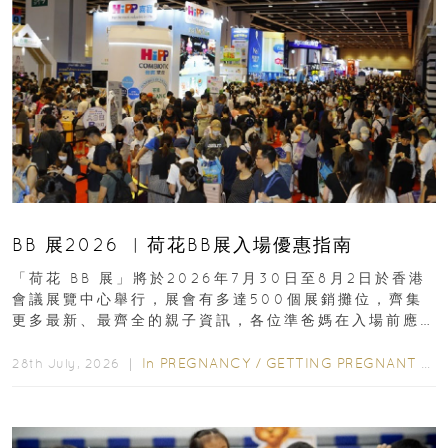
BB 展2026 ︳荷花BB展入場優惠指南
「荷花 BB 展」將於2026年7月30日至8月2日於香港
會議展覽中心舉行，展會有多達500個展銷攤位，齊集
更多最新、最齊全的親子資訊，各位準爸媽在入場前應
先閱讀購物指南...
In
PREGNANCY
/
GETTING PREGNANT
/
P
28th July, 2026 ｜