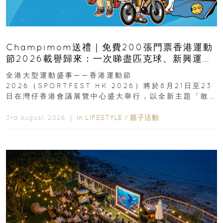
Champimom送禮｜免費200張門票香港運動
節2026載譽歸來：一次睇盡匹克球、新興運
動、街舞比賽＋逾百運動品牌展覽
全港大型運動盛事——香港運動節
2026（SPORTFEST HK 2026）將於8月21日至23
日在灣仔香港會議展覽中心盛大舉行，以全新主題「敢
運動大排檔」登場，集合...
In
LIFESTYLE
/
親子活動
3rd August, 2026 ｜