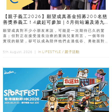
【親子義工2026】願望成真基金招募200名慈
善獎券義工！4歲起可參加｜8月街站遍及港九
新界
願望成真對不少小朋友來說，可能是一次期待已久的驚
喜；但對正在接受漫長治療的重病兒童而言，一個等待
實現的願望，卻可以成為陪伴他們走過低谷、勇敢面對
逆境的重要力量。▲ 願...
In
LIFESTYLE
/
親子活動
5th August, 2026 ｜