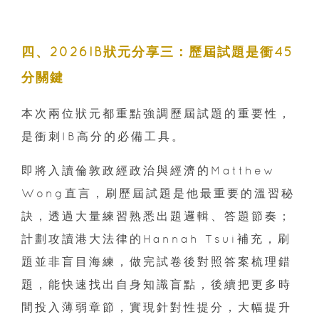
四、2026IB狀元分享三：歷屆試題是衝45
分關鍵
本次兩位狀元都重點強調歷屆試題的重要性，
是衝刺IB高分的必備工具。
即將入讀倫敦政經政治與經濟的Matthew
Wong直言，刷歷屆試題是他最重要的溫習秘
訣，透過大量練習熟悉出題邏輯、答題節奏；
計劃攻讀港大法律的Hannah Tsui補充，刷
題並非盲目海練，做完試卷後對照答案梳理錯
題，能快速找出自身知識盲點，後續把更多時
間投入薄弱章節，實現針對性提分，大幅提升