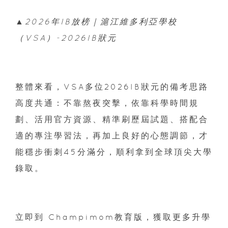
▲2026年IB放榜｜滬江維多利亞學校
（VSA）-2026IB狀元
整體來看，VSA多位2026IB狀元的備考思路
高度共通：不靠熬夜突擊，依靠科學時間規
劃、活用官方資源、精準刷歷屆試題、搭配合
適的專注學習法，再加上良好的心態調節，才
能穩步衝刺45分滿分，順利拿到全球頂尖大學
錄取。
立即到 Champimom教育版，獲取更多升學