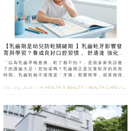
【乳齒期是幼兒防蛀關鍵期 】乳齒蛀牙影響發
育與學習？養成良好口腔習慣， 舒適達 強化琺
瑯質 兒童牙膏防護指南
「以為乳齒早晚會換，蛀了都不怕？」是很多家長誤會
了的護齒大忌！您知道嗎？乳齒期正是兒童蛀牙的高危
時期。乳齒蛀蝕不僅僅是「牙痛」那麼簡單，就算換恆
齒也有影響！後果將如骨牌效應般...
In
HEALTH & BEAUTY
/
HEALTH CARE
/
LIFESTYLE
31st July, 2026 ｜