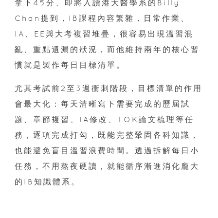
拿下45分、即將入讀港大醫學系的Billy
Chan提到，IB課程內容繁雜，日常作業、
IA、EE與大考複習堆疊，很容易出現溫習混
亂、重點遺漏的狀況，而他維持兩年的核心習
慣就是製作每日目標清單。
尤其考試前2至3週衝刺階段，目標清單的作用
會最大化：每天清晰寫下需要完成的歷屆試
題、章節複習、IA修改、TOK論文梳理等任
務，逐項完成打勾，既能完整鞏固各科知識，
也能避免盲目溫習浪費時間。透過拆解每日小
任務，不用熬夜硬讀，就能循序漸進消化龐大
的IB知識體系。