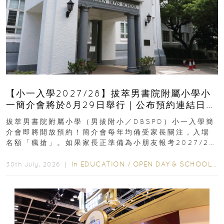
【小一入學2027/28】拔萃男書院附屬小學小
一簡介會將於8月29日舉行｜公布預約連結日期
｜更設有網上重溫
拔萃男書院附屬小學（男拔附小／DBSPD）小一入學簡
介會即將開放預約！簡介會每年均備受家長關注，入場
名額「瘋搶」。如果家長正準備為小朋友報考2027/28
學年小一，想...
In
EDUCATION
/
OPEN DAY & SCHOOL EVENTS
30th July, 2026 ｜