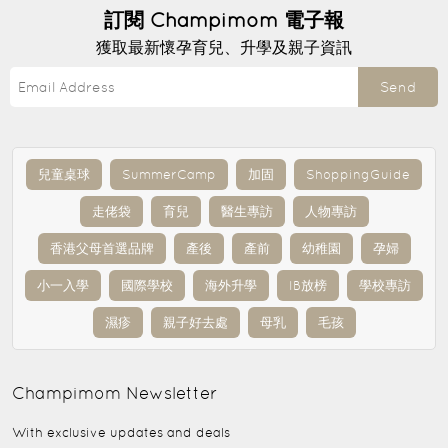
訂閱
Champimom
電子報
獲取最新懷孕育兒、升學及親子資訊
Send
兒童桌球
SummerCamp
加固
ShoppingGuide
走佬袋
育兒
醫生專訪
人物專訪
香港父母首選品牌
產後
產前
幼稚園
孕婦
小一入學
國際學校
海外升學
IB放榜
學校專訪
濕疹
親子好去處
母乳
毛孩
Champimom
Newsletter
With exclusive updates and deals