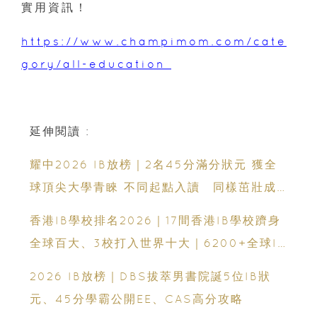
實用資訊！
https://www.champimom.com/cate
gory/all-education
延伸閱讀 :
耀中2026 IB放榜｜2名45分滿分狀元 獲全
球頂尖大學青睞 不同起點入讀 同樣茁壯成
長 走向世界舞台
香港IB學校排名2026｜17間香港IB學校躋身
全球百大、3校打入世界十大｜6200+全球IB
學校、IB課程、IBDP完整攻略
2026 IB放榜｜DBS拔萃男書院誕5位IB狀
元、45分學霸公開EE、CAS高分攻略