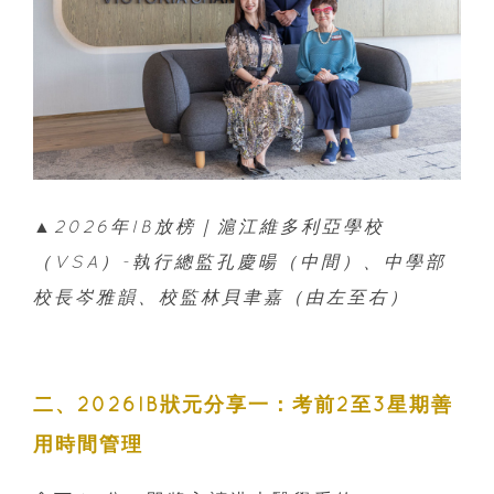
▲2026年IB放榜｜滬江維多利亞學校
（VSA）-執行總監孔慶暘（中間）、中學部
校長岑雅韻、校監林貝聿嘉（由左至右）
二、2026IB狀元分享一：考前2至3星期善
用時間管理