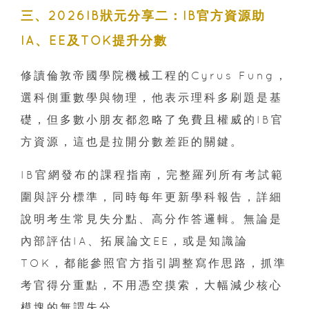
三、2026IB狀元分享二：IB官方資源助
IA、EE及TOK提升分數
修讀倫敦帝國學院機械工程的Cyrus Fung，
選科側重數學與物理，他表示理科多刷題是基
礎，但多數小朋友都忽略了免費且權威的IB官
方資源，這也是拉開分數差距的關鍵。
IB官網發布的課程指南，完整羅列所有考試範
圍與評分標準，同時每年更新學科報告，詳細
說明考生常見失分點、高分作答邏輯。無論是
內部評估IA、拓展論文EE，或是知識論
TOK，都能參照官方指引調整寫作思路，抓準
考官得分重點，不用憑空摸索，大幅減少核心
模塊的無謂失分。