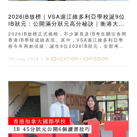
2026IB放榜｜VSA滬江維多利亞學校誕9位
IB狀元：公開滿分狀元高分秘訣｜衝港大、
帝國理工必看
2026IB放榜正式揭曉，不少家長及IB考生關注各間
香港IB學校成績表現。其中，VSA滬江維多利亞學
校今年再創佳績，誕生9位2026IB狀元，全部考獲
IB滿分45分，...
In
EDUCATION
/
ADMISSION
7th July, 2026 ｜