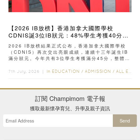
【2026 IB放榜】香港加拿大國際學校
CDNIS誕3位IB狀元：48%學生考獲40分以
上、公開滿分學霸6個備考心得
2026 IB放榜結果正式公布，香港加拿大國際學校
（CDNIS）再次交出亮眼成績，連續十三年誕生IB
滿分狀元。今年共有3位學生考獲滿分45分，整體平
均分達39分，48%學生取得40分或以上...
In
EDUCATION
/
ADMISSION
/
ALL EDUCATION
7th July, 2026 ｜
訂閱
Champimom
電子報
獲取最新懷孕育兒、升學及親子資訊
Send