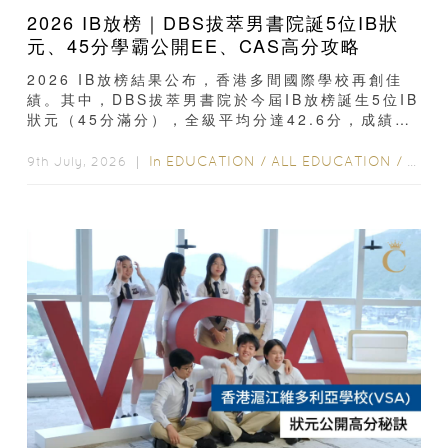
2026 IB放榜｜DBS拔萃男書院誕5位IB狀
元、45分學霸公開EE、CAS高分攻略
2026 IB放榜結果公布，香港多間國際學校再創佳
績。其中，DBS拔萃男書院於今屆IB放榜誕生5位IB
狀元（45分滿分），全級平均分達42.6分，成績再
次位居全港前列...
In
EDUCATION
/
ALL EDUCATION
/
教育
9th July, 2026 ｜