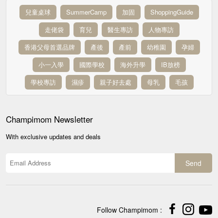
兒童桌球
SummerCamp
加固
ShoppingGuide
走佬袋
育兒
醫生專訪
人物專訪
香港父母首選品牌
產後
產前
幼稚園
孕婦
小一入學
國際學校
海外升學
IB放榜
學校專訪
濕疹
親子好去處
母乳
毛孩
Champimom
Newsletter
With exclusive updates and deals
Send
Follow Champimom :