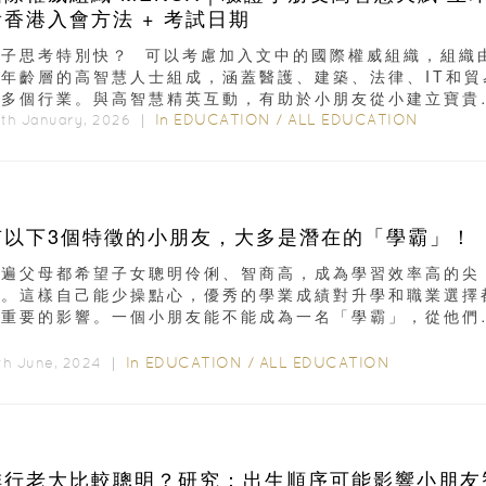
看香港入會方法 + 考試日期
孩子思考特別快？ 可以考慮加入文中的國際權威組織，組織
各年齡層的高智慧人士組成，涵蓋醫護、建築、法律、IT和貿
等多個行業。與高智慧精英互動，有助於小朋友從小建立寶貴
...
In
EDUCATION
/
ALL EDUCATION
th January, 2026 ｜
有以下3個特徵的小朋友，大多是潛在的「學霸」！
普遍父母都希望子女聰明伶俐、智商高，成為學習效率高的尖
子。這樣自己能少操點心，優秀的學業成績對升學和職業選擇
有重要的影響。一個小朋友能不能成為一名「學霸」，從他們
候的表現多少能看得出來...
In
EDUCATION
/
ALL EDUCATION
th June, 2024 ｜
排行老大比較聰明？研究：出生順序可能影響小朋友