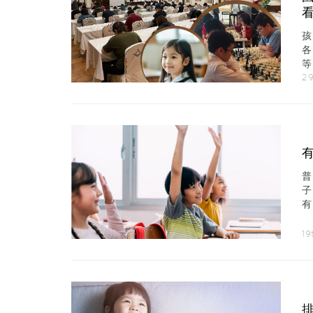
脈
29
時
19