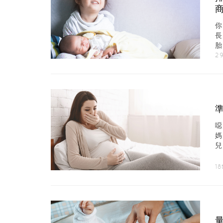
胎
2
升
18