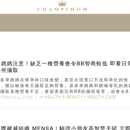
孕媽媽注意！缺乏一種營養會令BB智商較低 即看日
如何攝取
很多孕媽媽在懷孕時口味改變，甚至出現胃口不佳和孕吐的情
況，難以確保每天攝取足夠營養。原來孕媽媽和餵哺母乳的媽
若攝取某種營養不足，會損害胎兒和BB的腦部發育，或會令B
商較低。立即了解...
In
HEALTH & BEAUTY
/
HEALTH CARE
t February, 2026 ｜
國際權威組織 MENSA｜驗證小朋友高智慧天賦 立