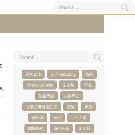
常
兒童桌球
SummerCamp
加固
ShoppingGuide
走佬袋
育兒
媽
B
醫生專訪
人物專訪
香港父母首選品牌
產後
產前
幼稚園
孕婦
小一入學
國際學校
海外升學
IB放榜
即