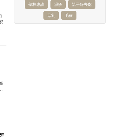
學校專訪
濕疹
親子好去處
由
母乳
毛孩
易
人
都
小
智