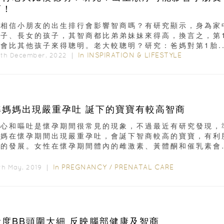
商！
你相信小朋友的出生排行會影響智商嗎？有研究顯示，身為家
長子、長女的孩子，其智商都比弟弟妹妹來得高，換言之，第
會比其他孩子來得聰明。老大較聰明？研究：爸媽對第1胎..
In
INSPIRATION & LIFESTYLE
9th December, 2022 ｜
準媽媽出現嚴重孕吐 誕下的寶寶有較高智商
噁心和嘔吐是懷孕期間很常見的現象，不過最近有研究發現，
媽媽在懷孕期間出現嚴重孕吐，會誕下智商較高的寶寶，有利
兒的發展。女性在懷孕期間體內的雌激素、黃體酮和催乳素會
，以孕育胚胎成長...
In
PREGNANCY
/
PRENATAL CARE
th May, 2019 ｜
量度BB頭圍大細 反映腦部健康及智商