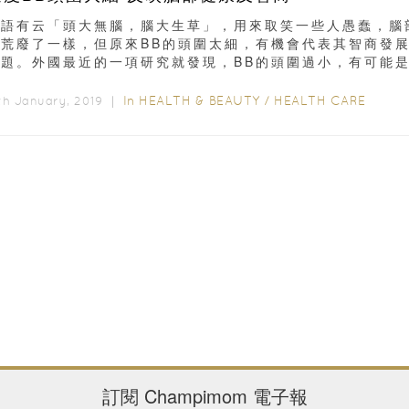
俗語有云「頭大無腦，腦大生草」，用來取笑一些人愚蠢，腦
像荒廢了一樣，但原來BB的頭圍太細，有機會代表其智商發
問題。外國最近的一項研究就發現，BB的頭圍過小，有可能
商出現問題的先兆...
In
HEALTH & BEAUTY
/
HEALTH CARE
th January, 2019 ｜
訂閱
Champimom
電子報