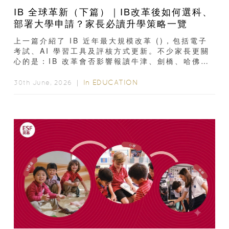
IB 全球革新（下篇）｜IB改革後如何選科、
部署大學申請？家長必讀升學策略一覽
上一篇介紹了 IB 近年最大規模改革 ()，包括電子
考試、AI 學習工具及評核方式更新。不少家長更關
心的是：IB 改革會否影響報讀牛津、劍橋、哈佛等
世界名校？選科是否...
In
EDUCATION
30th June, 2026 ｜