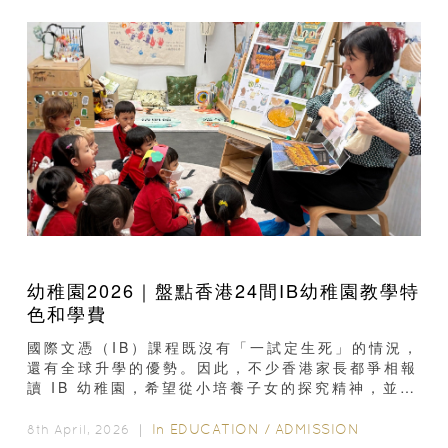
幼稚園2026｜盤點香港24間IB幼稚園教學特
色和學費
國際文憑（IB）課程既沒有「一試定生死」的情況，
還有全球升學的優勢。因此，不少香港家長都爭相報
讀 IB 幼稚園，希望從小培養子女的探究精神，並及
早適應 IB 的學習模式。以下羅列出香港開辦 IB...
In
EDUCATION
/
ADMISSION
8th April, 2026 ｜