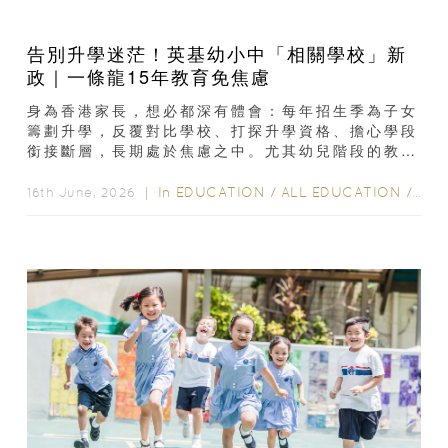
告別升學迷茫！英基幼小中「相關學校」新
政｜一條龍15年教育免焦慮
身為香港家長，想必都深有體會：每年招生季為子女
籌劃升學，反覆對比學校、打探升學資格、擔心學段
銜接斷層，長期處於焦慮之中。尤其幼兒階段的教育
選擇，牽動往後十餘年的求學路徑，一步選擇失
誤...
In
EDUCATION
/
ALL EDUCATION
/
EXT
16th June, 2026 ｜