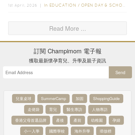
教育理念...
In
EDUCATION
/
OPEN DAY & SCHOOL EVENTS
1st April, 2026 ｜
Read More ...
訂閱
Champimom
電子報
獲取最新懷孕育兒、升學及親子資訊
Send
兒童桌球
SummerCamp
加固
ShoppingGuide
走佬袋
育兒
醫生專訪
人物專訪
香港父母首選品牌
產後
產前
幼稚園
孕婦
小一入學
國際學校
海外升學
IB放榜