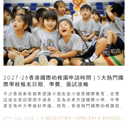
2027-28香港國際幼稚園申請時間｜5大熱門國
際學校報名日期、學費、面試攻略
不少香港家長都希望讓小朋友從小接受國際教育，在雙
語或全英語環境中成長，並為未來升讀國際小學、中學
甚至海外大學做好準備。然而，香港熱門國際幼稚園競
爭激烈，大部分學校會於入學前約一年開始接受申請...
In
EDUCATION
/
OPEN DAY & SCHOOL EVENTS
27th July, 2026 ｜