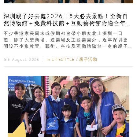
深圳親子好去處2026｜8大必去景點！全新自
然博物館＋免費科技館＋互動藝術館附適合年
齡、交通、門票、開放時間
不少香港家長周末或假期都會帶小朋友北上深圳一日
遊，除了大型商場、遊樂場及主題樂園外，近年深圳更
開設不少集教育、藝術、科技及互動體驗於一身的親子
好去處！暑假唔想再行商場...
In
LIFESTYLE
/
親子活動
6th August, 2026 ｜