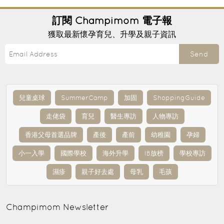
訂閱
Champimom
電子報
獲取最新懷孕育兒、升學及親子資訊
Send
兒童桌球
SummerCamp
加固
ShoppingGuide
走佬袋
育兒
醫生專訪
人物專訪
香港父母首選品牌
產後
產前
幼稚園
孕婦
小一入學
國際學校
海外升學
IB放榜
學校專訪
濕疹
親子好去處
母乳
毛孩
Champimom
Newsletter