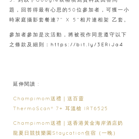
題，回答得最有心思的50位參加者，可獲一小
時家庭攝影套餐連7” X 5”相片連相架 乙套。
參加者參加是次活動，將被視作同意遵守以下
之條款及細則：
https://bit.ly/3ERiJa4
延伸閱讀 :
Champimom送禮｜送百靈
ThermoScan® 7+ 耳溫槍 IRT6525
Champimom送禮｜送香港黃金海岸酒店奶
龍夏日競技樂園Staycation住宿（一晚）