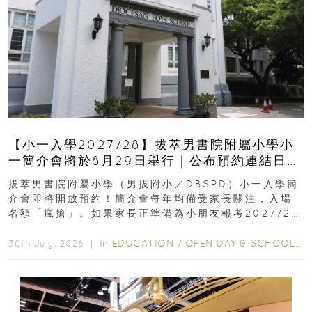
【小一入學2027/28】拔萃男書院附屬小學小
一簡介會將於8月29日舉行｜公布預約連結日期
｜更設有網上重溫
拔萃男書院附屬小學（男拔附小／DBSPD）小一入學簡
介會即將開放預約！簡介會每年均備受家長關注，入場
名額「瘋搶」。如果家長正準備為小朋友報考2027/28
學年小一，想...
In
EDUCATION
/
OPEN DAY & SCHOOL EVENTS
30th July, 2026 ｜