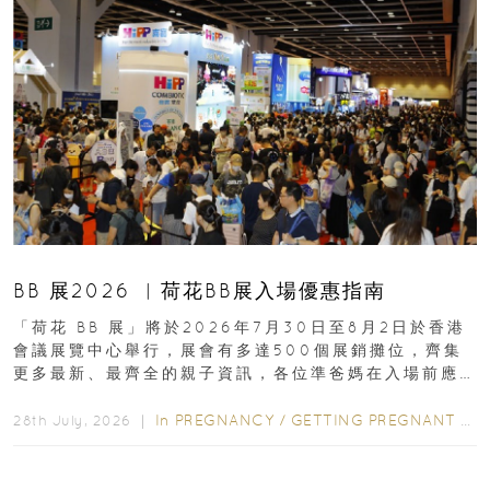
BB 展2026 ︳荷花BB展入場優惠指南
「荷花 BB 展」將於2026年7月30日至8月2日於香港
會議展覽中心舉行，展會有多達500個展銷攤位，齊集
更多最新、最齊全的親子資訊，各位準爸媽在入場前應
先閱讀購物指南...
In
PREGNANCY
/
GETTING PREGNANT
/
P
28th July, 2026 ｜