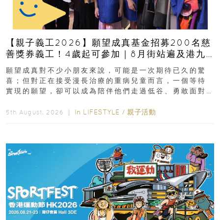
【親子義工2026】願望成真基金招募200名慈
善獎券義工！4歲起可參加｜8月街站遍及港九
新界
願望成真對不少小朋友來說，可能是一次期待已久的驚
喜；但對正在接受漫長治療的重病兒童而言，一個等待
實現的願望，卻可以成為陪伴他們走過低谷、勇敢面對
逆境的重要力量。▲ 願...
In
LIFESTYLE
/
親子活動
5th August, 2026 ｜