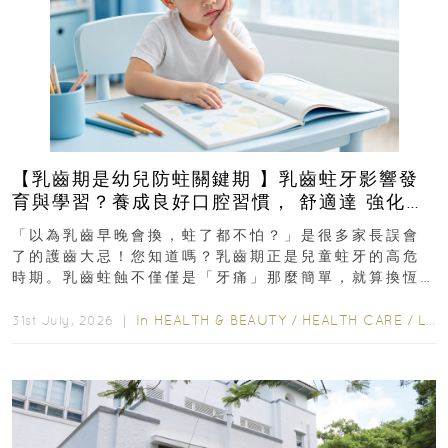
【乳齒期是幼兒防蛀關鍵期 】乳齒蛀牙影響發
育與學習？養成良好口腔習慣， 舒適達 強化琺
瑯質 兒童牙膏防護指南
「以為乳齒早晚會換，蛀了都不怕？」是很多家長誤會
了的護齒大忌！您知道嗎？乳齒期正是兒童蛀牙的高危
時期。乳齒蛀蝕不僅僅是「牙痛」那麼簡單，就算換恆
齒也有影響！後果將如骨牌效應般...
In
HEALTH & BEAUTY
/
HEALTH CARE
/
LIFESTYLE
31st July, 2026 ｜