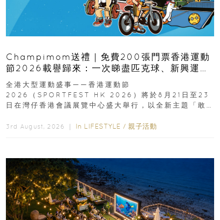
Champimom送禮｜免費200張門票香港運動
節2026載譽歸來：一次睇盡匹克球、新興運
動、街舞比賽＋逾百運動品牌展覽
全港大型運動盛事——香港運動節
2026（SPORTFEST HK 2026）將於8月21日至23
日在灣仔香港會議展覽中心盛大舉行，以全新主題「敢
運動大排檔」登場，集合...
In
LIFESTYLE
/
親子活動
3rd August, 2026 ｜