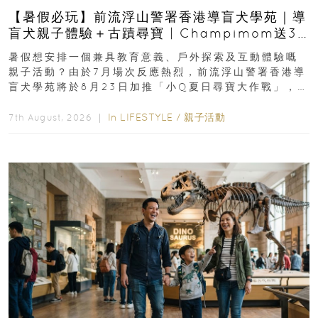
【暑假必玩】前流浮山警署香港導盲犬學苑｜導
盲犬親子體驗＋古蹟尋寶 | Champimom送3
組免費名額
暑假想安排一個兼具教育意義、戶外探索及互動體驗嘅
親子活動？由於7月場次反應熱烈，前流浮山警署香港導
盲犬學苑將於8月23日加推「小Q夏日尋寶大作戰」，家
長與小朋友可以走進前流浮山警署...
In
LIFESTYLE
/
親子活動
7th August, 2026 ｜