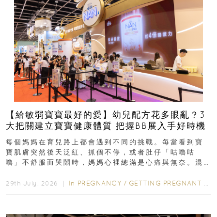
【給敏弱寶寶最好的愛】幼兒配方花多眼亂？3
大把關建立寶寶健康體質 把握BB展入手好時機
每個媽媽在育兒路上都會遇到不同的挑戰。每當看到寶
寶肌膚突然後天泛紅、抓個不停，或者肚仔「咕嚕咕
嚕」不舒服而哭鬧時，媽媽心裡總滿是心痛與無奈。混
合餵養揀奶粉？選擇幼兒配...
In
PREGNANCY
/
GETTING PREGNANT
/
P
29th July, 2026 ｜