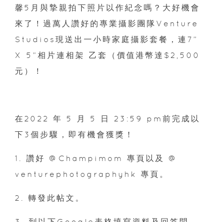
馨5月與摯親拍下照片以作紀念嗎？大好機會
來了！過萬人讚好的專業攝影團隊Venture
Studios現送出一小時家庭攝影套餐，連7”
X 5”相片連相架 乙套（價值港幣達$2,500
元）！
在2022 年 5 月 5 日 23:59 pm前完成以
下3個步驟，即有機會獲獎！
1. 讚好 @Champimom 專頁以及 @
venturephotographyhk 專頁。
2. 轉發此帖文。
3. 到以下Google表格填寫資料及回答問