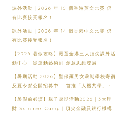
領袖能力
課外活動｜2026 年 10 個香港英文比賽 仍
有比賽接受報名！
課外活動｜2026 年 14 個香港中文比賽 仍
有比賽接受報名！
【2026 暑假攻略】嚴選全港三大頂尖課外活
動中心：從運動藝術到 創意思維發展
【暑期活動 2026】聖保羅男女暑期學校寄宿
及夏令營公開招募中 ｜首推「人機共學」：
聯乘蘇格蘭場專家、拍賣官｜10-14 歲必報的
【暑假前必讀】親子暑期活動2026｜3大理
領袖體驗營
財 Summer Camp｜頂尖金融及銀行機構
專家親授｜ Finpod｜ESF Explore｜理財
實驗室｜投委會理財教育體驗館