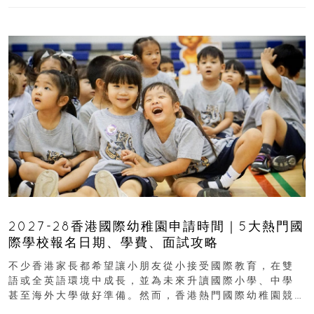
2027-28香港國際幼稚園申請時間｜5大熱門國
際學校報名日期、學費、面試攻略
不少香港家長都希望讓小朋友從小接受國際教育，在雙
語或全英語環境中成長，並為未來升讀國際小學、中學
甚至海外大學做好準備。然而，香港熱門國際幼稚園競
爭激烈，大部分學校會於入學前約一年開始接受申請...