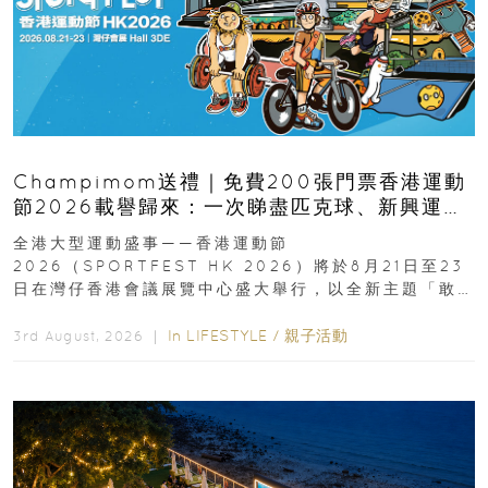
Champimom送禮｜免費200張門票香港運動
節2026載譽歸來：一次睇盡匹克球、新興運
動、街舞比賽＋逾百運動品牌展覽
全港大型運動盛事——香港運動節
2026（SPORTFEST HK 2026）將於8月21日至23
日在灣仔香港會議展覽中心盛大舉行，以全新主題「敢
運動大排檔」登場，集合...
In
LIFESTYLE
/
親子活動
3rd August, 2026 ｜