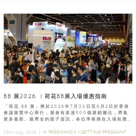
BB 展2026 ︳荷花BB展入場優惠指南
「荷花 BB 展」將於2026年7月30日至8月2日於香港
會議展覽中心舉行，展會有多達500個展銷攤位，齊集
更多最新、最齊全的親子資訊，各位準爸媽在入場前應
先閱讀購物指南...
In
PREGNANCY
/
GETTING PREGNANT
/
P
28th July, 2026 ｜