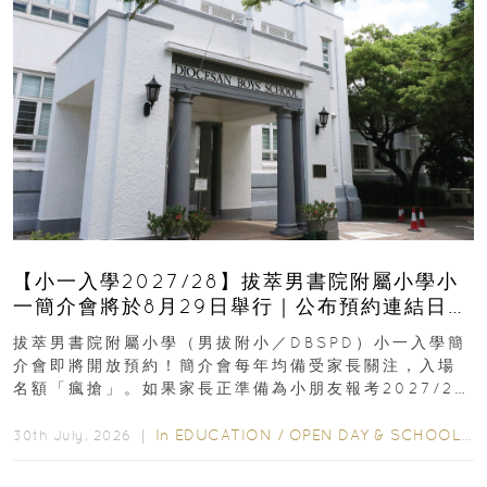
【小一入學2027/28】拔萃男書院附屬小學小
一簡介會將於8月29日舉行｜公布預約連結日期
｜更設有網上重溫
拔萃男書院附屬小學（男拔附小／DBSPD）小一入學簡
介會即將開放預約！簡介會每年均備受家長關注，入場
名額「瘋搶」。如果家長正準備為小朋友報考2027/28
學年小一，想...
In
EDUCATION
/
OPEN DAY & SCHOOL EVENTS
30th July, 2026 ｜