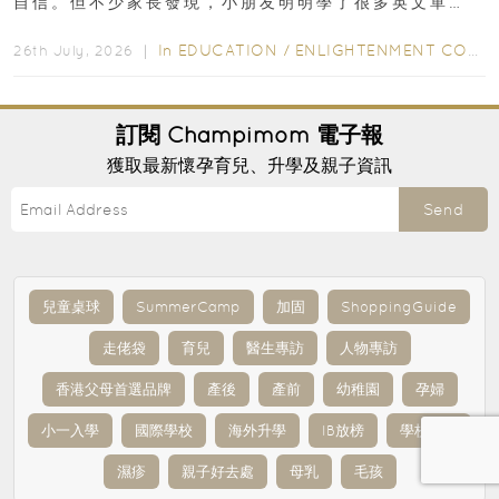
自信。但不少家長發現，小朋友明明學了很多英文單
字，真正開始閱讀英文故事書時，仍然容易卡住...
In
EDUCATION
/
ENLIGHTENMENT CORNER
26th July, 2026 ｜
訂閱
Champimom
電子報
獲取最新懷孕育兒、升學及親子資訊
Send
兒童桌球
SummerCamp
加固
ShoppingGuide
走佬袋
育兒
醫生專訪
人物專訪
香港父母首選品牌
產後
產前
幼稚園
孕婦
小一入學
國際學校
海外升學
IB放榜
學校專訪
濕疹
親子好去處
母乳
毛孩