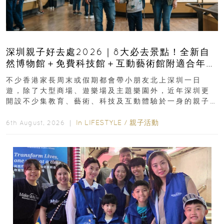
深圳親子好去處2026｜8大必去景點！全新自
然博物館＋免費科技館＋互動藝術館附適合年
齡、交通、門票、開放時間
不少香港家長周末或假期都會帶小朋友北上深圳一日
遊，除了大型商場、遊樂場及主題樂園外，近年深圳更
開設不少集教育、藝術、科技及互動體驗於一身的親子
好去處！暑假唔想再行商場...
In
LIFESTYLE
/
親子活動
6th August, 2026 ｜