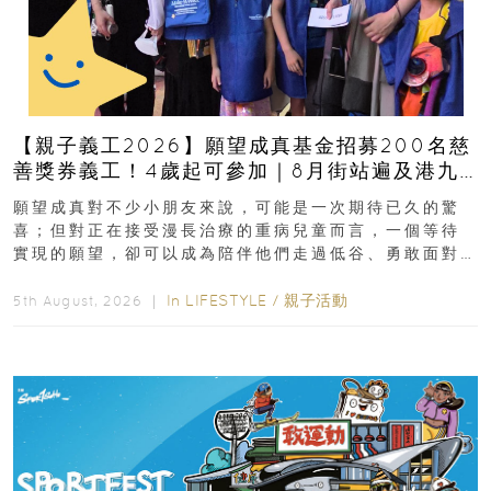
【親子義工2026】願望成真基金招募200名慈
善獎券義工！4歲起可參加｜8月街站遍及港九
新界
願望成真對不少小朋友來說，可能是一次期待已久的驚
喜；但對正在接受漫長治療的重病兒童而言，一個等待
實現的願望，卻可以成為陪伴他們走過低谷、勇敢面對
逆境的重要力量。▲ 願...
In
LIFESTYLE
/
親子活動
5th August, 2026 ｜