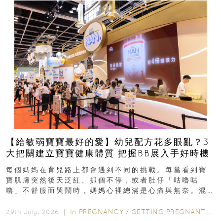
【給敏弱寶寶最好的愛】幼兒配方花多眼亂？3
大把關建立寶寶健康體質 把握BB展入手好時機
每個媽媽在育兒路上都會遇到不同的挑戰。每當看到寶
寶肌膚突然後天泛紅、抓個不停，或者肚仔「咕嚕咕
嚕」不舒服而哭鬧時，媽媽心裡總滿是心痛與無奈。混
合餵養揀奶粉？選擇幼兒配...
In
PREGNANCY
/
GETTING PREGNANT
/
P
29th July, 2026 ｜