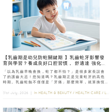
【乳齒期是幼兒防蛀關鍵期 】乳齒蛀牙影響發
育與學習？養成良好口腔習慣， 舒適達 強化琺
瑯質 兒童牙膏防護指南
「以為乳齒早晚會換，蛀了都不怕？」是很多家長誤會
了的護齒大忌！您知道嗎？乳齒期正是兒童蛀牙的高危
時期。乳齒蛀蝕不僅僅是「牙痛」那麼簡單，就算換恆
齒也有影響！後果將如骨牌效應般...
In
HEALTH & BEAUTY
/
HEALTH CARE
/
LIFESTYLE
31st July, 2026 ｜