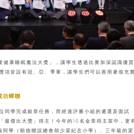
婷兒童健康睡眠魔法大獎」，讓學生透過比賽加深認識優
獎項皆設有冠、亞、季軍，讓學生們可以善用暑假充
成功蟬聯
15 位同學完成銀章任務，而經過評審小組的遴選及面試
及「最傑出大獎」得主！今年的10名金章得主當中，更
諭同學（順德聯誼總會胡少渠紀念小學）、三年級的梁