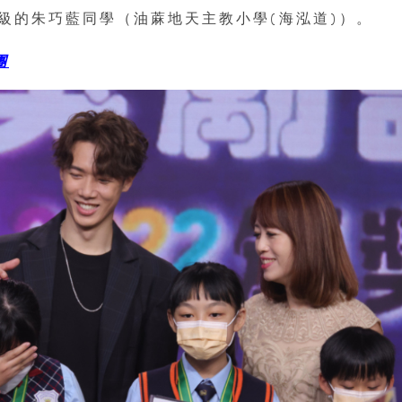
級的朱巧藍同學（油蔴地天主教小學(海泓道)）。
團