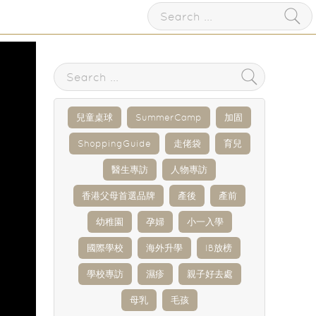
兒童桌球
SummerCamp
加固
ShoppingGuide
走佬袋
育兒
醫生專訪
人物專訪
香港父母首選品牌
產後
產前
幼稚園
孕婦
小一入學
國際學校
海外升學
IB放榜
學校專訪
濕疹
親子好去處
母乳
毛孩