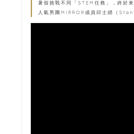
暑假挑戰不同「STEM任務」，終於來
人氣男團MIRROR成員邱士縉（Sta