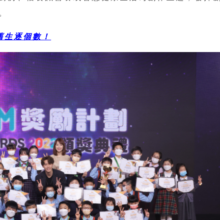
。
舊生逐個數！