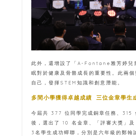
此外，還增設了「A-Fontane雅芳
眠對於健康及骨骼成長的重要性。此兩個
自己，發揮STEM知識和創意潛能。
多間小學獲得卓越成績 三位金章學生
今屆共 377 位同學完成銅章任務、3
後，選出了 10 名金章、「評審大獎」
3名學生成功蟬聯，分別是六年級的鄭翰