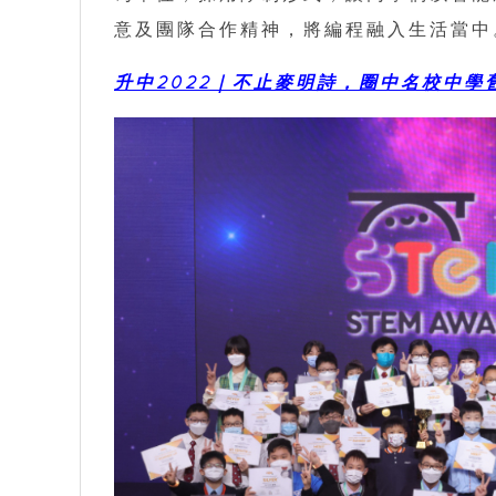
意及團隊合作精神，將編程融入生活當中
升中2022｜不止麥明詩，圈中名校中學