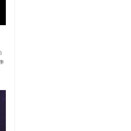
的
學
成