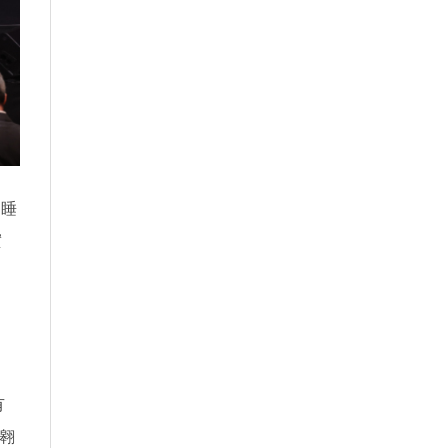
質睡
實
有
翱