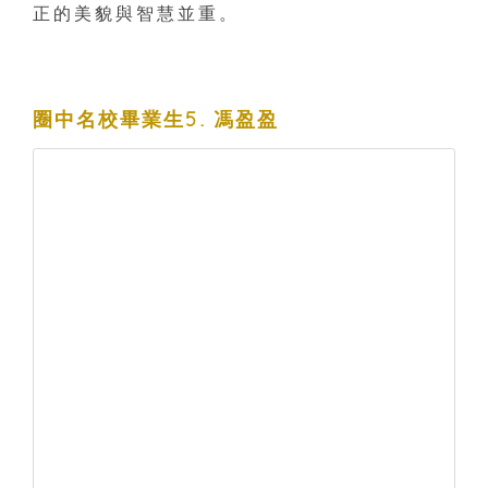
正的美貌與智慧並重。
圈中名校畢業生5. 馮盈盈