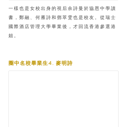
一樣也是女校出身的視后佘詩曼於協恩中學讀
書，鄭融、何雁詩和鄧萃雯也是校友。從瑞士
國際酒店管理大學畢業後，才回流香港參選港
姐。
圈中名校畢業生4. 麥明詩