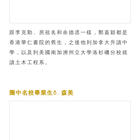
跟李克勤、房祖名和余德丞一樣，鄭嘉穎都是
香港華仁書院的舊生，之後他到加拿大升讀中
學，以及到美國南加洲州立大學洛杉磯分校就
讀土木工程系。
圈中名校畢業生8. 森美