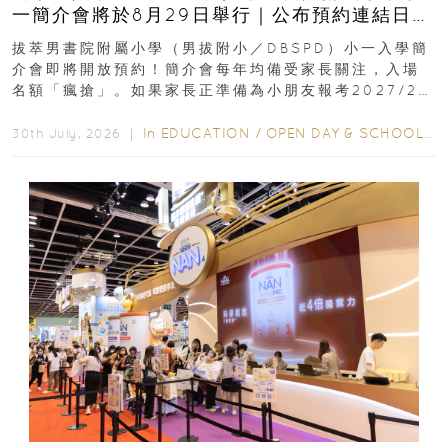
一簡介會將於8月29日舉行｜公布預約連結日期
｜更設有網上重溫
拔萃男書院附屬小學（男拔附小／DBSPD）小一入學簡
介會即將開放預約！簡介會每年均備受家長關注，入場
名額「瘋搶」。如果家長正準備為小朋友報考2027/28
學年小一，想...
In
EDUCATION
/
OPEN DAY & SCHOOL EVENTS
30th July, 2026 ｜