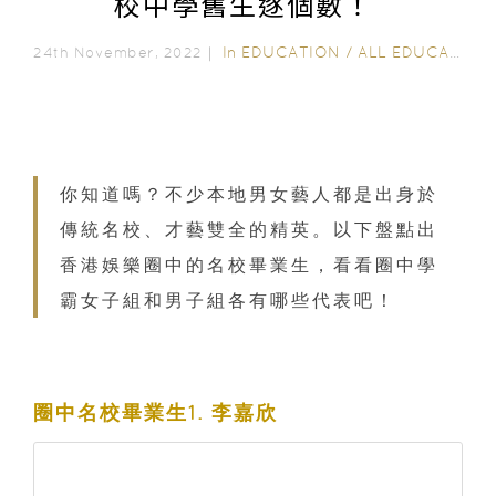
校中學舊生逐個數！
In
EDUCATION
/
ALL EDUCATION
24th November, 2022｜
你知道嗎？不少本地男女藝人都是出身於
傳統名校、才藝雙全的精英。以下盤點出
香港娛樂圈中的名校畢業生，看看圈中學
霸女子組和男子組各有哪些代表吧！
圈中名校畢業生1. 李嘉欣