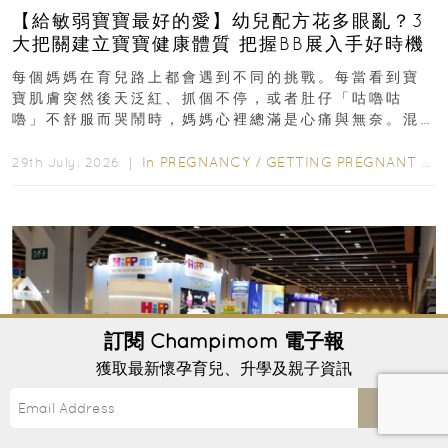
【給敏弱寶寶最好的愛】幼兒配方花多眼亂？3
大把關建立寶寶健康體質 把握BB展入手好時機
每個媽媽在育兒路上都會遇到不同的挑戰。每當看到寶
寶肌膚突然後天泛紅、抓個不停，或者肚仔「咕嚕咕
嚕」不舒服而哭鬧時，媽媽心裡總滿是心痛與無奈。混
合餵養揀奶粉？選擇幼兒配...
In
PREGNANCY
/
GETTING PREGNANT
/
P
29th July, 2026 ｜
訂閱
Champimom
電子報
獲取最新懷孕育兒、升學及親子資訊
Send