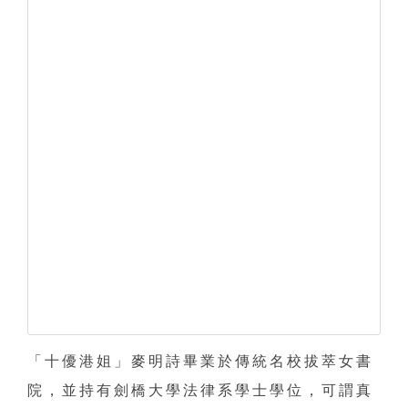
「十優港姐」麥明詩畢業於傳統名校拔萃女書
院，並持有劍橋大學法律系學士學位，可謂真