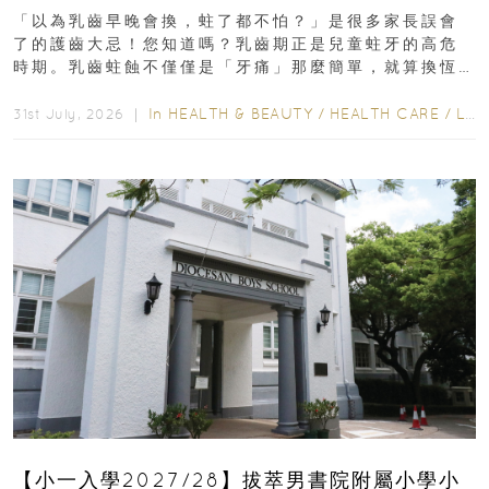
瑯質 兒童牙膏防護指南
「以為乳齒早晚會換，蛀了都不怕？」是很多家長誤會
了的護齒大忌！您知道嗎？乳齒期正是兒童蛀牙的高危
時期。乳齒蛀蝕不僅僅是「牙痛」那麼簡單，就算換恆
齒也有影響！後果將如骨牌效應般...
In
HEALTH & BEAUTY
/
HEALTH CARE
/
LIFESTYLE
31st July, 2026 ｜
【小一入學2027/28】拔萃男書院附屬小學小