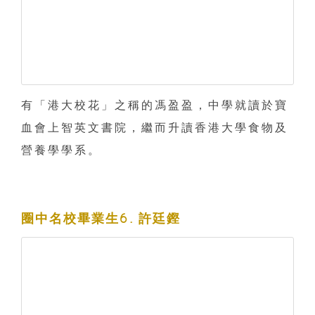
有「港大校花」之稱的馮盈盈，中學就讀於寶
血會上智英文書院，繼而升讀香港大學食物及
營養學學系。
圈中名校畢業生6. 許廷鏗