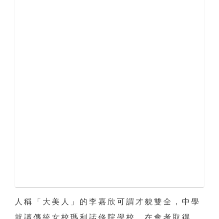
人稱「大美人」的李嘉欣可謂才貌雙全，中學
就讀傳統女校瑪利諾修院學校，在會考取得