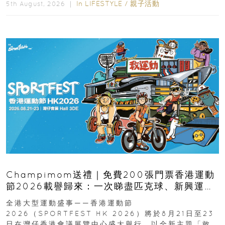
In
LIFESTYLE
/
親子活動
5th August, 2026 ｜
Champimom送禮｜免費200張門票香港運動
節2026載譽歸來：一次睇盡匹克球、新興運
動、街舞比賽＋逾百運動品牌展覽
全港大型運動盛事——香港運動節
2026（SPORTFEST HK 2026）將於8月21日至23
日在灣仔香港會議展覽中心盛大舉行，以全新主題「敢