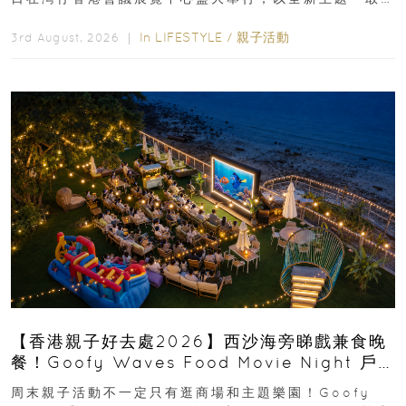
運動大排檔」登場，集合...
In
LIFESTYLE
/
親子活動
3rd August, 2026 ｜
【香港親子好去處2026】西沙海旁睇戲兼食晚
餐！Goofy Waves Food Movie Night 戶
外影院逢週末登場
周末親子活動不一定只有逛商場和主題樂園！Goofy