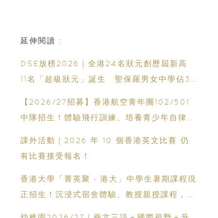
延伸閱讀 :
DSE放榜2026｜全港24名狀元創歷屆新高
11名「超級狀元」誕生 聖保羅男女中學佔3
人
【2026/27招募】香港航空青年團102/501
中隊招生！體驗飛行訓練、培養青少年自律與
領袖能力
課外活動｜2026 年 10 個香港英文比賽 仍
有比賽接受報名！
香港大學「菁英聚 ‧ 港大」中學生暑期課程現
正招生！沉浸式宿舍體驗、教授親授課程，助
子女領先升大學起跑線！
幼稚園2026/27｜兩文三語＋國際視野＋升