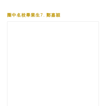
圈中名校畢業生7. 鄭嘉穎