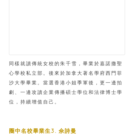
同樣就讀傳統女校的朱千雪，畢業於嘉諾撒聖
心學校私立部。後來於加拿大著名學府西門菲
沙大學畢業。當選香港小姐季軍後，更一邊拍
劇、一邊攻讀企業傳播碩士學位和法律博士學
位，持續增值自己。
圈中名校畢業生3. 佘詩曼