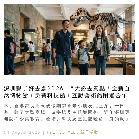
深圳親子好去處2026｜8大必去景點！全新自
然博物館＋免費科技館＋互動藝術館附適合年
齡、交通、門票、開放時間
不少香港家長周末或假期都會帶小朋友北上深圳一日
遊，除了大型商場、遊樂場及主題樂園外，近年深圳更
開設不少集教育、藝術、科技及互動體驗於一身的親子
好去處！暑假唔想再行商場...
In
LIFESTYLE
/
親子活動
6th August, 2026 ｜