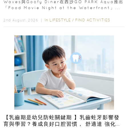
Waves與Goofy Diner在西沙GO PARK Aqua推出
「Food Movie Night at the Waterfront」...
In
LIFESTYLE
/
FIND ACTIVITIES
2nd August, 2026 ｜
【乳齒期是幼兒防蛀關鍵期 】乳齒蛀牙影響發
育與學習？養成良好口腔習慣， 舒適達 強化琺