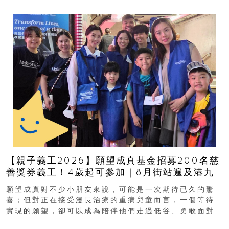
【親子義工2026】願望成真基金招募200名慈
善獎券義工！4歲起可參加｜8月街站遍及港九
新界
願望成真對不少小朋友來說，可能是一次期待已久的驚
喜；但對正在接受漫長治療的重病兒童而言，一個等待
實現的願望，卻可以成為陪伴他們走過低谷、勇敢面對
逆境的重要力量。▲ 願...