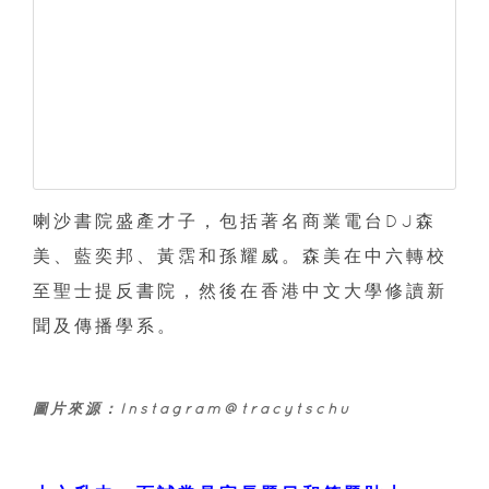
喇沙書院盛產才子，包括著名商業電台DJ森
美、藍奕邦、黃霑和孫耀威。森美在中六轉校
至聖士提反書院，然後在香港中文大學修讀新
聞及傳播學系。
圖片來源：Instagram@tracytschu