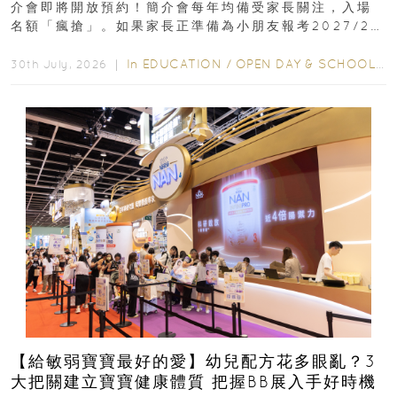
介會即將開放預約！簡介會每年均備受家長關注，入場
名額「瘋搶」。如果家長正準備為小朋友報考2027/28
學年小一，想...
In
EDUCATION
/
OPEN DAY & SCHOOL EVENTS
30th July, 2026 ｜
【給敏弱寶寶最好的愛】幼兒配方花多眼亂？3
大把關建立寶寶健康體質 把握BB展入手好時機