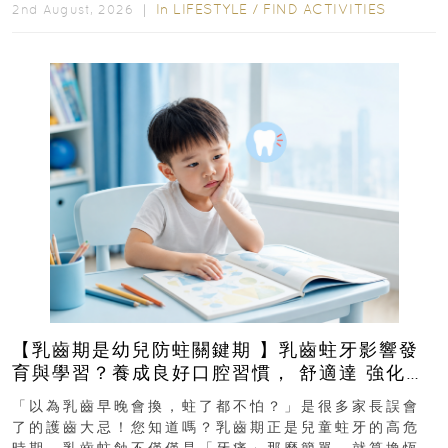
In
LIFESTYLE
/
FIND ACTIVITIES
2nd August, 2026 ｜
【乳齒期是幼兒防蛀關鍵期 】乳齒蛀牙影響發
育與學習？養成良好口腔習慣， 舒適達 強化琺
瑯質 兒童牙膏防護指南
「以為乳齒早晚會換，蛀了都不怕？」是很多家長誤會
了的護齒大忌！您知道嗎？乳齒期正是兒童蛀牙的高危
時期。乳齒蛀蝕不僅僅是「牙痛」那麼簡單，就算換恆