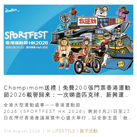
Champimom送禮｜免費200張門票香港運動
節2026載譽歸來：一次睇盡匹克球、新興運
動、街舞比賽＋逾百運動品牌展覽
全港大型運動盛事——香港運動節
2026（SPORTFEST HK 2026）將於8月21日至23
日在灣仔香港會議展覽中心盛大舉行，以全新主題「敢
運動大排檔」登場，集合...
In
LIFESTYLE
/
親子活動
3rd August, 2026 ｜