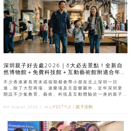
深圳親子好去處2026｜8大必去景點！全新自
然博物館＋免費科技館＋互動藝術館附適合年
齡、交通、門票、開放時間
不少香港家長周末或假期都會帶小朋友北上深圳一日
遊，除了大型商場、遊樂場及主題樂園外，近年深圳更
開設不少集教育、藝術、科技及互動體驗於一身的親子
好去處！暑假唔想再行商場...
In
LIFESTYLE
/
親子活動
6th August, 2026 ｜