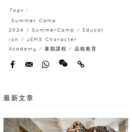
Tags :
Summer Camp
2024
/
SummerCamp
/
Educat
ion
/
JEMS Character
Academy
/
暑期課程
/
品格教育
最新文章