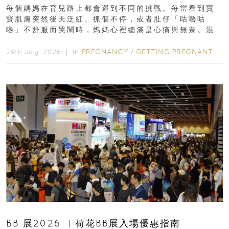
每個媽媽在育兒路上都會遇到不同的挑戰。每當看到寶
寶肌膚突然後天泛紅、抓個不停，或者肚仔「咕嚕咕
嚕」不舒服而哭鬧時，媽媽心裡總滿是心痛與無奈。混
合餵養揀奶粉？選擇幼兒配...
In
PREGNANCY
/
GETTING PREGNANT
/
P
29th July, 2026 ｜
BB 展2026 ︳荷花BB展入場優惠指南