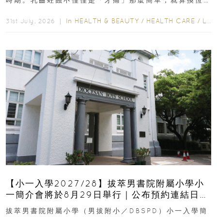
齒也有影響！後果將如骨牌效應般...
In
HEALTH & BEAUTY
/
HEALTH CARE
/
LIFESTYLE
31st July, 2026 ｜
【小一入學2027/28】拔萃男書院附屬小學小
一簡介會將於8月29日舉行｜公布預約連結日期
｜更設有網上重溫
拔萃男書院附屬小學（男拔附小／DBSPD）小一入學簡