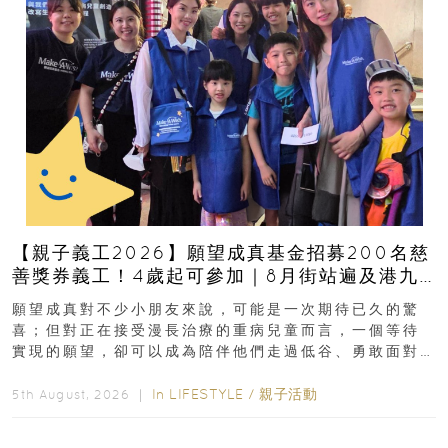
【親子義工2026】願望成真基金招募200名慈
善獎券義工！4歲起可參加｜8月街站遍及港九
新界
願望成真對不少小朋友來說，可能是一次期待已久的驚
喜；但對正在接受漫長治療的重病兒童而言，一個等待
實現的願望，卻可以成為陪伴他們走過低谷、勇敢面對
逆境的重要力量。▲ 願...
In
LIFESTYLE
/
親子活動
5th August, 2026 ｜