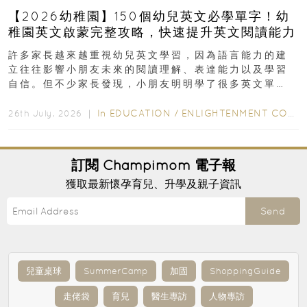
【2026幼稚園】150個幼兒英文必學單字！幼
稚園英文啟蒙完整攻略，快速提升英文閱讀能力
許多家長越來越重視幼兒英文學習，因為語言能力的建
立往往影響小朋友未來的閱讀理解、表達能力以及學習
自信。但不少家長發現，小朋友明明學了很多英文單
字，真正開始閱讀英文故事書時，仍然容易卡住...
In
EDUCATION
/
ENLIGHTENMENT CORNER
26th July, 2026 ｜
訂閱
Champimom
電子報
獲取最新懷孕育兒、升學及親子資訊
Send
兒童桌球
SummerCamp
加固
ShoppingGuide
走佬袋
育兒
醫生專訪
人物專訪