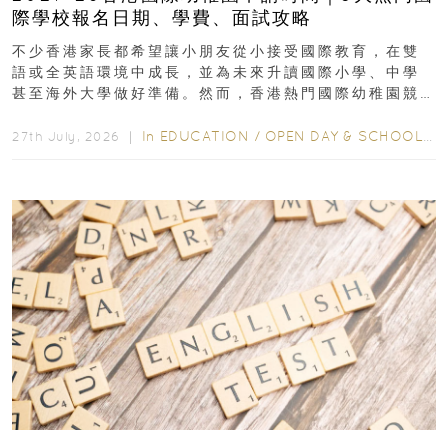
際學校報名日期、學費、面試攻略
不少香港家長都希望讓小朋友從小接受國際教育，在雙
語或全英語環境中成長，並為未來升讀國際小學、中學
甚至海外大學做好準備。然而，香港熱門國際幼稚園競
爭激烈，大部分學校會於入學前約一年開始接受申請...
In
EDUCATION
/
OPEN DAY & SCHOOL EVENTS
27th July, 2026 ｜