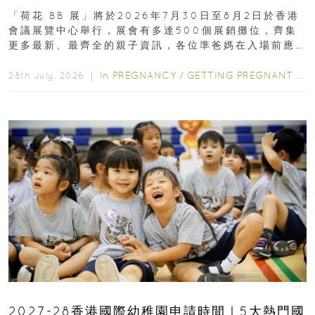
「荷花 BB 展」將於2026年7月30日至8月2日於香港
會議展覽中心舉行，展會有多達500個展銷攤位，齊集
更多最新、最齊全的親子資訊，各位準爸媽在入場前應
先閱讀購物指南...
In
PREGNANCY
/
GETTING PREGNANT
/
P
28th July, 2026 ｜
2027-28香港國際幼稚園申請時間｜5大熱門國