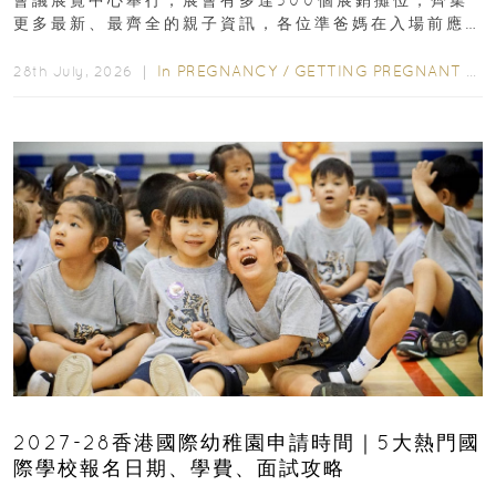
更多最新、最齊全的親子資訊，各位準爸媽在入場前應
先閱讀購物指南...
In
PREGNANCY
/
GETTING PREGNANT
/
P
28th July, 2026 ｜
2027-28香港國際幼稚園申請時間｜5大熱門國
際學校報名日期、學費、面試攻略