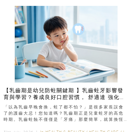
【乳齒期是幼兒防蛀關鍵期 】乳齒蛀牙影響發
育與學習？養成良好口腔習慣， 舒適達 強化琺
瑯質 兒童牙膏防護指南
「以為乳齒早晚會換，蛀了都不怕？」是很多家長誤會
了的護齒大忌！您知道嗎？乳齒期正是兒童蛀牙的高危
時期。乳齒蛀蝕不僅僅是「牙痛」那麼簡單，就算換恆
齒也有影響！後果將如骨牌效應般...
In
HEALTH & BEAUTY
/
HEALTH CARE
/
LIFESTYLE