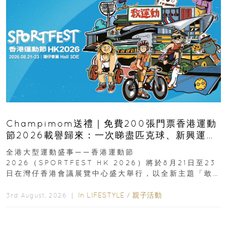
Champimom送禮｜免費200張門票香港運動
節2026載譽歸來：一次睇盡匹克球、新興運
動、街舞比賽＋逾百運動品牌展覽
全港大型運動盛事——香港運動節
2026（SPORTFEST HK 2026）將於8月21日至23
日在灣仔香港會議展覽中心盛大舉行，以全新主題「敢
運動大排檔」登場，集合...
In
LIFESTYLE
/
親子活動
3rd August, 2026 ｜