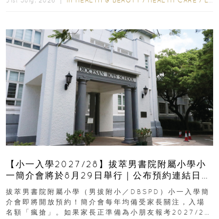
31st July, 2026 ｜
【小一入學2027/28】拔萃男書院附屬小學小
一簡介會將於8月29日舉行｜公布預約連結日期
｜更設有網上重溫
拔萃男書院附屬小學（男拔附小／DBSPD）小一入學簡
介會即將開放預約！簡介會每年均備受家長關注，入場
名額「瘋搶」。如果家長正準備為小朋友報考2027/28