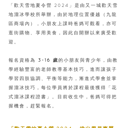
「歡天雪地夏令營 2024」是由又一城歡天雪
地溜冰學校所舉辦，由於地理位置優越（九龍
區商場內），小朋友上課時爸媽可觀看，亦可
逛街購物、享用美食，因此自開辦以來廣受歡
迎。
報名資格為
3-16 歲
的小朋友與青少年，由教
學經驗豐富的老師教導基本技巧，進而讓孩子
學習四肢協調、平衡等能力，漸進式學會並掌
握溜冰技巧，每位學員將於課程最後獲得「花
式溜冰課程證書」。目前收生中，爸媽可得把
握機會，趕緊報名。