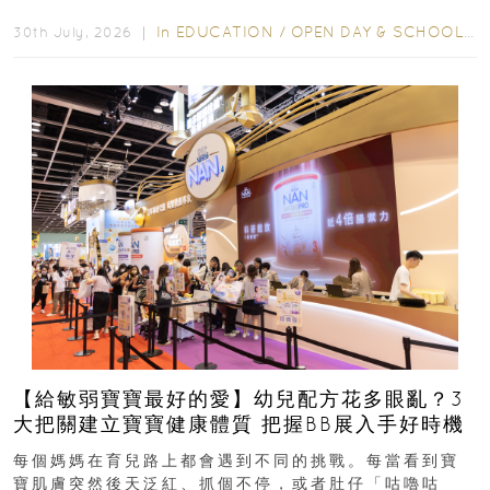
學年小一，想...
In
EDUCATION
/
OPEN DAY & SCHOOL EVENTS
30th July, 2026 ｜
【給敏弱寶寶最好的愛】幼兒配方花多眼亂？3
大把關建立寶寶健康體質 把握BB展入手好時機
每個媽媽在育兒路上都會遇到不同的挑戰。每當看到寶
寶肌膚突然後天泛紅、抓個不停，或者肚仔「咕嚕咕