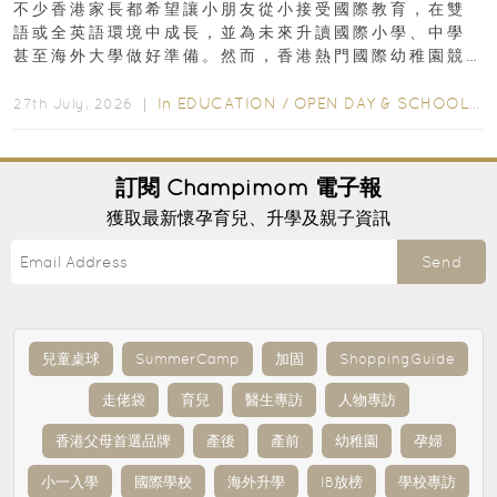
不少香港家長都希望讓小朋友從小接受國際教育，在雙
語或全英語環境中成長，並為未來升讀國際小學、中學
甚至海外大學做好準備。然而，香港熱門國際幼稚園競
爭激烈，大部分學校會於入學前約一年開始接受申請...
In
EDUCATION
/
OPEN DAY & SCHOOL EVENTS
27th July, 2026 ｜
訂閱
Champimom
電子報
獲取最新懷孕育兒、升學及親子資訊
Send
兒童桌球
SummerCamp
加固
ShoppingGuide
走佬袋
育兒
醫生專訪
人物專訪
香港父母首選品牌
產後
產前
幼稚園
孕婦
小一入學
國際學校
海外升學
IB放榜
學校專訪