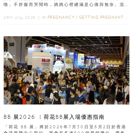
嚕」不舒服而哭鬧時，媽媽心裡總滿是心痛與無奈。混
合餵養揀奶粉？選擇幼兒配...
In
PREGNANCY
/
GETTING PREGNANT
/
P
29th July, 2026 ｜
BB 展2026 ︳荷花BB展入場優惠指南
「荷花 BB 展」將於2026年7月30日至8月2日於香港
會議展覽中心舉行，展會有多達500個展銷攤位，齊集