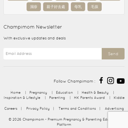
濕疹
親子好去處
母乳
毛孩
Champimom
Newsletter
With exclusive updates and deals
Send
Follow Champimom :
Home
|
Pregnancy
|
Education
|
Health & Beauty
|
Inspiration & Lifestyle
|
Parenting
|
HK Parents Award
|
Kiddie
Careers
|
Privacy Policy
|
Terms and Conditions
|
Advertising
© 2026
Champimom
- Premium Pregnancy & Parenting Education
Platform