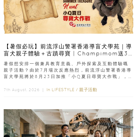
【暑假必玩】前流浮山警署香港導盲犬學苑｜導
盲犬親子體驗＋古蹟尋寶 | Champimom送3
組免費名額
暑假想安排一個兼具教育意義、戶外探索及互動體驗嘅
親子活動？由於7月場次反應熱烈，前流浮山警署香港導
盲犬學苑將於8月23日加推「小Q夏日尋寶大作戰」，家
長與小朋友可以走進前流浮山警署...
In
LIFESTYLE
/
親子活動
7th August, 2026 ｜