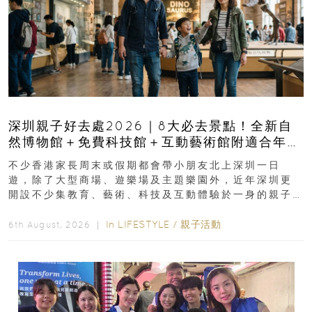
深圳親子好去處2026｜8大必去景點！全新自
然博物館＋免費科技館＋互動藝術館附適合年
齡、交通、門票、開放時間
不少香港家長周末或假期都會帶小朋友北上深圳一日
遊，除了大型商場、遊樂場及主題樂園外，近年深圳更
開設不少集教育、藝術、科技及互動體驗於一身的親子
好去處！暑假唔想再行商場...
In
LIFESTYLE
/
親子活動
6th August, 2026 ｜