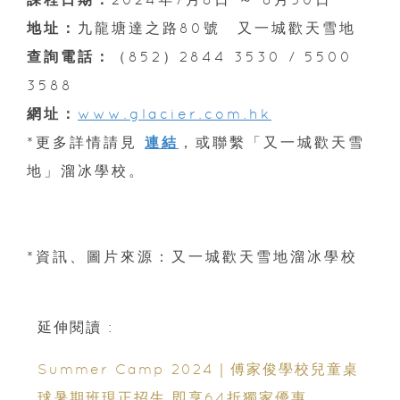
地址：
九龍塘達之路80號 又一城歡天雪地
查詢電話：
（852）2844 3530 / 5500
3588
網址：
www.glacier.com.hk
*更多詳情請見
連結
，或聯繫「又一城歡天雪
地」溜冰學校。
*資訊、圖片來源：又一城歡天雪地溜冰學校
延伸閱讀 :
Summer Camp 2024｜傅家俊學校兒童桌
球暑期班現正招生 即享64折獨家優惠