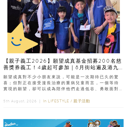
【親子義工2026】願望成真基金招募200名慈
善獎券義工！4歲起可參加｜8月街站遍及港九
新界
願望成真對不少小朋友來說，可能是一次期待已久的驚
喜；但對正在接受漫長治療的重病兒童而言，一個等待
實現的願望，卻可以成為陪伴他們走過低谷、勇敢面對
逆境的重要力量。▲ 願...
In
LIFESTYLE
/
親子活動
5th August, 2026 ｜