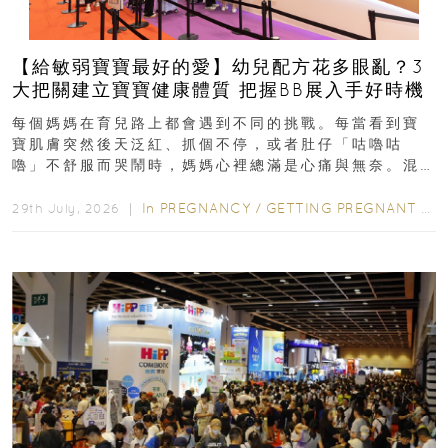
【給敏弱寶寶最好的愛】幼兒配方花多眼亂？3
大把關建立寶寶健康體質 把握BB展入手好時機
每個媽媽在育兒路上都會遇到不同的挑戰。每當看到寶
寶肌膚突然後天泛紅、抓個不停，或者肚仔「咕嚕咕
嚕」不舒服而哭鬧時，媽媽心裡總滿是心痛與無奈。混
合餵養揀奶粉？選擇幼兒配...
In
PREGNANCY
/
GETTING PREGNANT
/
P
29th July, 2026 ｜