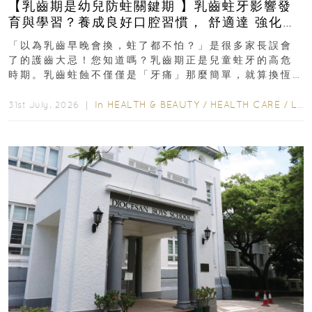
【乳齒期是幼兒防蛀關鍵期 】乳齒蛀牙影響發
育與學習？養成良好口腔習慣， 舒適達 強化琺
瑯質 兒童牙膏防護指南
「以為乳齒早晚會換，蛀了都不怕？」是很多家長誤會
了的護齒大忌！您知道嗎？乳齒期正是兒童蛀牙的高危
時期。乳齒蛀蝕不僅僅是「牙痛」那麼簡單，就算換恆
齒也有影響！後果將如骨牌效應般...
In
HEALTH & BEAUTY
/
HEALTH CARE
/
LIFESTYLE
31st July, 2026 ｜