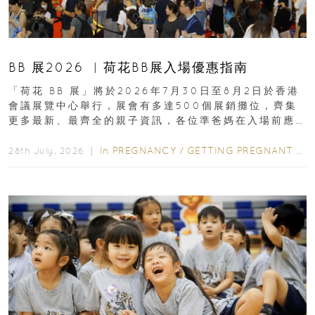
BB 展2026 ︳荷花BB展入場優惠指南
「荷花 BB 展」將於2026年7月30日至8月2日於香港
會議展覽中心舉行，展會有多達500個展銷攤位，齊集
更多最新、最齊全的親子資訊，各位準爸媽在入場前應
先閱讀購物指南...
In
PREGNANCY
/
GETTING PREGNANT
/
P
28th July, 2026 ｜