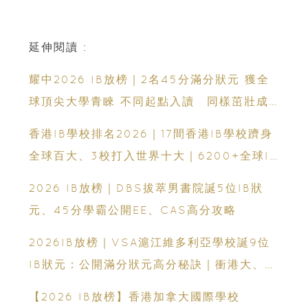
延伸閱讀 :
耀中2026 IB放榜｜2名45分滿分狀元 獲全
球頂尖大學青睞 不同起點入讀 同樣茁壯成
長 走向世界舞台
香港IB學校排名2026｜17間香港IB學校躋身
全球百大、3校打入世界十大｜6200+全球IB
學校、IB課程、IBDP完整攻略
2026 IB放榜｜DBS拔萃男書院誕5位IB狀
元、45分學霸公開EE、CAS高分攻略
2026IB放榜｜VSA滬江維多利亞學校誕9位
IB狀元：公開滿分狀元高分秘訣｜衝港大、帝
國理工必看
【2026 IB放榜】香港加拿大國際學校