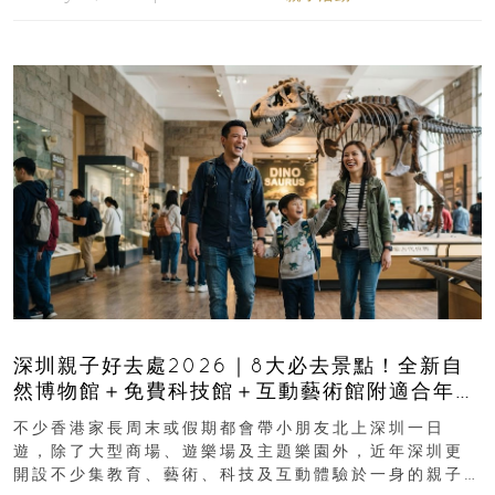
深圳親子好去處2026｜8大必去景點！全新自
然博物館＋免費科技館＋互動藝術館附適合年
齡、交通、門票、開放時間
不少香港家長周末或假期都會帶小朋友北上深圳一日
遊，除了大型商場、遊樂場及主題樂園外，近年深圳更
開設不少集教育、藝術、科技及互動體驗於一身的親子