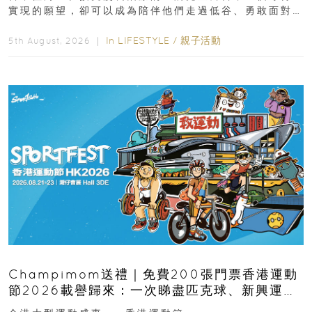
實現的願望，卻可以成為陪伴他們走過低谷、勇敢面對
逆境的重要力量。▲ 願...
In
LIFESTYLE
/
親子活動
5th August, 2026 ｜
Champimom送禮｜免費200張門票香港運動
節2026載譽歸來：一次睇盡匹克球、新興運
動、街舞比賽＋逾百運動品牌展覽