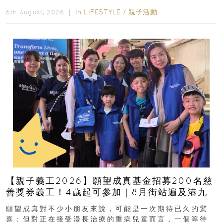
好去處！暑假唔想再行商場...
In
LIFESTYLE
/
親子活動
6th August, 2026 ｜
【親子義工2026】願望成真基金招募200名慈
善獎券義工！4歲起可參加｜8月街站遍及港九
新界
願望成真對不少小朋友來說，可能是一次期待已久的驚
喜；但對正在接受漫長治療的重病兒童而言，一個等待