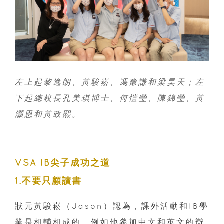
左上起黎逸朗、黃駿崧、馮豫謙和梁昊天；左
下起總校長孔美琪博士、何愷瑩、陳錦瑩、黃
灝恩和黃政熙。
VSA IB尖子成功之道
1.不要只顧讀書
狀元黃駿崧（Jason）認為，課外活動和IB學
業是相輔相成的，例如他參加中文和英文的辯