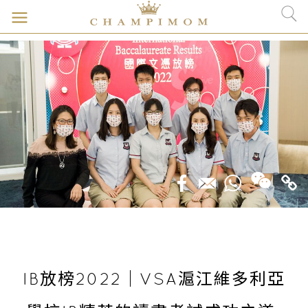
IB放榜2022｜VSA滬江維多利亞