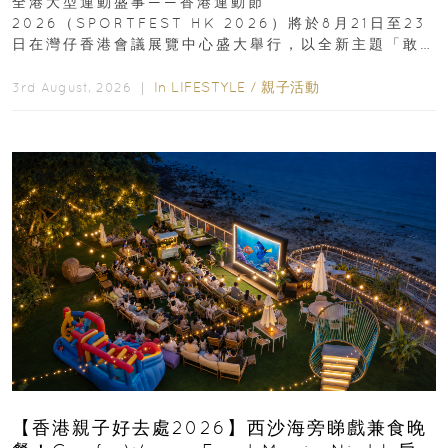
全港大型運動盛事——香港運動節
2026（SPORTFEST HK 2026）將於8月21日至23
日在灣仔香港會議展覽中心盛大舉行，以全新主題「敢
運動大排檔」登場，集合...
In
LIFESTYLE
/
親子活動
3rd August, 2026 ｜
【香港親子好去處2026】西沙海旁睇戲兼食晚