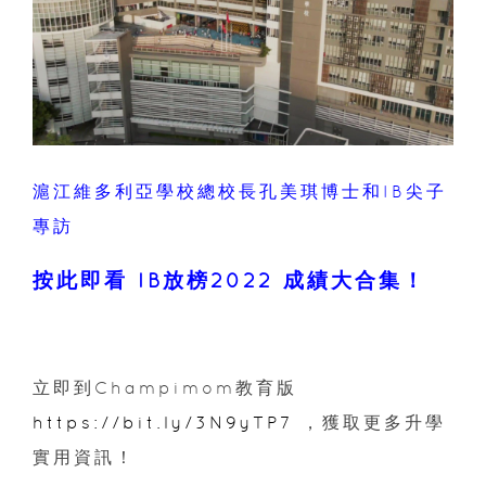
滬江維多利亞學校總校長孔美琪博士和IB尖子
專訪
按此即看 IB放榜2022 成績大合集！
立即到Champimom教育版
https://bit.ly/3N9yTP7
，獲取更多升學
實用資訊！