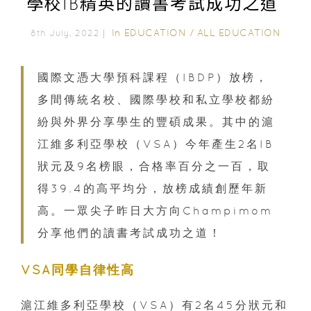
學校IB精英的讀書考試成功之道
In
EDUCATION
/
ALL EDUCATION
8th July, 2022｜
國際文憑大學預科課程（IBDP）放榜，
多間傳統名校、國際學校和私立學校都紛
紛與外界分享學生的豐碩成果。其中的滬
江維多利亞學校（VSA）今年產生2名IB
狀元及9名榜眼，合格率百分之一百，取
得39.4的高平均分，放榜成績創歷年新
高。一眾尖子昨日大方向Champimom
分享他們的讀書考試成功之道！
VSA同學自律性高
滬江維多利亞學校（VSA）有2名45分狀元和