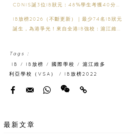
CDNIS誕3位IB狀元：48%學生考獲40分以
上、公開滿分學霸6個備考心得
IB放榜2026（不斷更新）｜最少74名IB狀元
誕生，為港爭光！來自全港IB強校：滬江維多
利亞學校、英基學校協會、香港加拿大國際學
校、拔萃男書院、聖保羅男女中學、聖士提反
Tags :
書院、保良局蔡繼有學校、保良局顏寶鈴書
IB
/
IB放榜
/
國際學校
/
滬江維多
院、新加坡國際學校、弘立書院、墨爾文國際
利亞學校（VSA）
/
IB放榜2022
學校和德瑞國際學校
最新文章