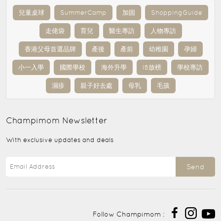
兒童桌球
SummerCamp
加固
ShoppingGuide
走佬袋
育兒
醫生專訪
人物專訪
香港父母首選品牌
產後
產前
幼稚園
孕婦
小一入學
國際學校
海外升學
IB放榜
學校專訪
濕疹
親子好去處
母乳
毛孩
Champimom
Newsletter
With exclusive updates and deals
Send
Follow Champimom :