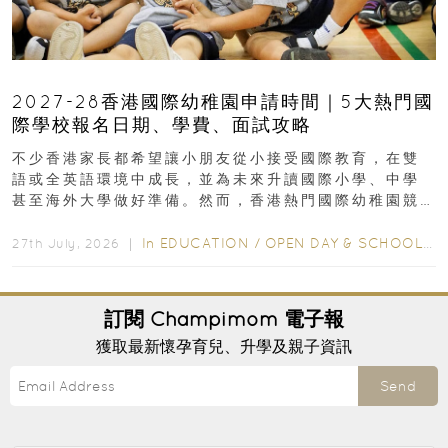
2027-28香港國際幼稚園申請時間｜5大熱門國
際學校報名日期、學費、面試攻略
不少香港家長都希望讓小朋友從小接受國際教育，在雙
語或全英語環境中成長，並為未來升讀國際小學、中學
甚至海外大學做好準備。然而，香港熱門國際幼稚園競
爭激烈，大部分學校會於入學前約一年開始接受申請...
In
EDUCATION
/
OPEN DAY & SCHOOL EVENTS
27th July, 2026 ｜
訂閱
Champimom
電子報
獲取最新懷孕育兒、升學及親子資訊
Send