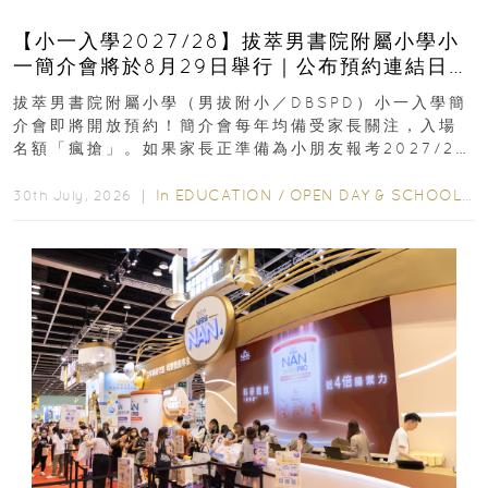
【小一入學2027/28】拔萃男書院附屬小學小
一簡介會將於8月29日舉行｜公布預約連結日期
｜更設有網上重溫
拔萃男書院附屬小學（男拔附小／DBSPD）小一入學簡
介會即將開放預約！簡介會每年均備受家長關注，入場
名額「瘋搶」。如果家長正準備為小朋友報考2027/28
學年小一，想...
In
EDUCATION
/
OPEN DAY & SCHOOL EVENTS
30th July, 2026 ｜