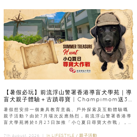
【暑假必玩】前流浮山警署香港導盲犬學苑｜導
盲犬親子體驗＋古蹟尋寶 | Champimom送3
組免費名額
暑假想安排一個兼具教育意義、戶外探索及互動體驗嘅
親子活動？由於7月場次反應熱烈，前流浮山警署香港導
盲犬學苑將於8月23日加推「小Q夏日尋寶大作戰」，家
長與小朋友可以走進前流浮山警署...
In
LIFESTYLE
/
親子活動
7th August, 2026 ｜