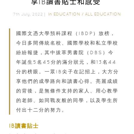
享IB讀書貼士和感受
In
EDUCATION
/
ALL EDUCATION
7th July, 2022｜
國際文憑大學預科課程（IBDP）放榜，
今日多間傳統名校、國際學校和私立學校
紛紛報捷，其中拔萃男書院（DBS）今
年誕生5名45分的滿分狀元，和13名44
分的榜眼。一眾IB尖子在記招上，大方分
享他們的成學路向和讀書心得。亮麗成績
的背後，是無條件支持的家人、用心教學
的老師、如同戰友般的同學，以及學生所
付出十二分的努力。
IB讀書貼士