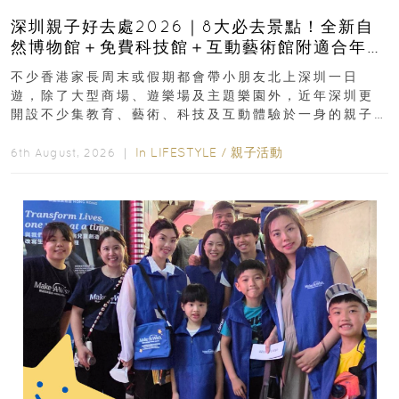
深圳親子好去處2026｜8大必去景點！全新自
然博物館＋免費科技館＋互動藝術館附適合年
齡、交通、門票、開放時間
不少香港家長周末或假期都會帶小朋友北上深圳一日
遊，除了大型商場、遊樂場及主題樂園外，近年深圳更
開設不少集教育、藝術、科技及互動體驗於一身的親子
好去處！暑假唔想再行商場...
In
LIFESTYLE
/
親子活動
6th August, 2026 ｜