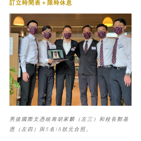
訂立時間表＋限時休息
男拔國際文憑統籌胡家麟（左三）和校長鄭基
恩（左四）與5名IB狀元合照。