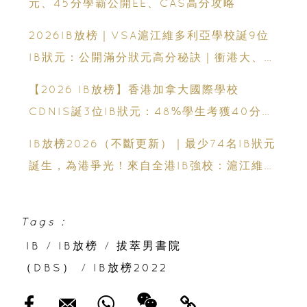
元、45分學霸公開EE、CAS高分攻略
2026IB放榜｜VSA滬江維多利亞學校誕9位
IB狀元：公開滿分狀元高分秘訣｜衝港大、帝
國理工必看
【2026 IB放榜】香港加拿大國際學校
CDNIS誕3位IB狀元：48%學生考獲40分以
上、公開滿分學霸6個備考心得
IB放榜2026（不斷更新）｜最少74名IB狀元
誕生，為港爭光！來自全港IB強校：滬江維多
利亞學校、英基學校協會、香港加拿大國際學
校、拔萃男書院、聖保羅男女中學、聖士提反
Tags :
書院、保良局蔡繼有學校、保良局顏寶鈴書
IB
/
IB放榜
/
拔萃男書院
院、新加坡國際學校、弘立書院、墨爾文國際
（DBS）
/
IB放榜2022
學校和德瑞國際學校