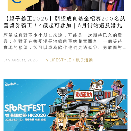
【親子義工2026】願望成真基金招募200名慈
善獎券義工！4歲起可參加｜8月街站遍及港九
新界
願望成真對不少小朋友來說，可能是一次期待已久的驚
喜；但對正在接受漫長治療的重病兒童而言，一個等待
實現的願望，卻可以成為陪伴他們走過低谷、勇敢面對
逆境的重要力量。▲ 願...
In
LIFESTYLE
/
親子活動
5th August, 2026 ｜