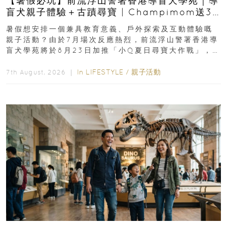
【暑假必玩】前流浮山警署香港導盲犬學苑｜導
盲犬親子體驗＋古蹟尋寶 | Champimom送3
組免費名額
暑假想安排一個兼具教育意義、戶外探索及互動體驗嘅
親子活動？由於7月場次反應熱烈，前流浮山警署香港導
盲犬學苑將於8月23日加推「小Q夏日尋寶大作戰」，家
長與小朋友可以走進前流浮山警署...
In
LIFESTYLE
/
親子活動
7th August, 2026 ｜