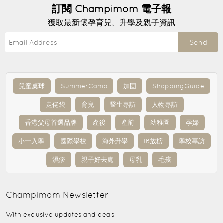
訂閱
Champimom
電子報
獲取最新懷孕育兒、升學及親子資訊
Send
兒童桌球
SummerCamp
加固
ShoppingGuide
走佬袋
育兒
醫生專訪
人物專訪
香港父母首選品牌
產後
產前
幼稚園
孕婦
小一入學
國際學校
海外升學
IB放榜
學校專訪
濕疹
親子好去處
母乳
毛孩
Champimom
Newsletter
With exclusive updates and deals