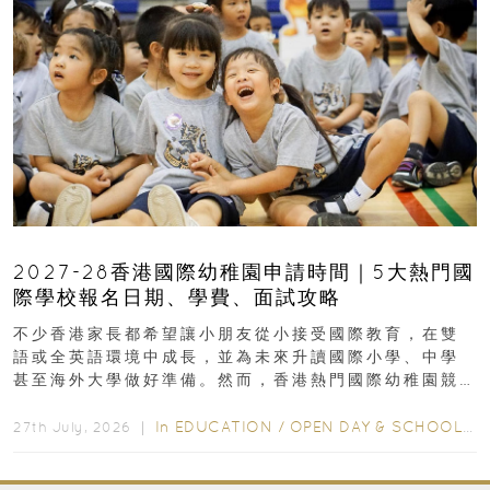
2027-28香港國際幼稚園申請時間｜5大熱門國
際學校報名日期、學費、面試攻略
不少香港家長都希望讓小朋友從小接受國際教育，在雙
語或全英語環境中成長，並為未來升讀國際小學、中學
甚至海外大學做好準備。然而，香港熱門國際幼稚園競
爭激烈，大部分學校會於入學前約一年開始接受申請...
In
EDUCATION
/
OPEN DAY & SCHOOL EVENTS
27th July, 2026 ｜