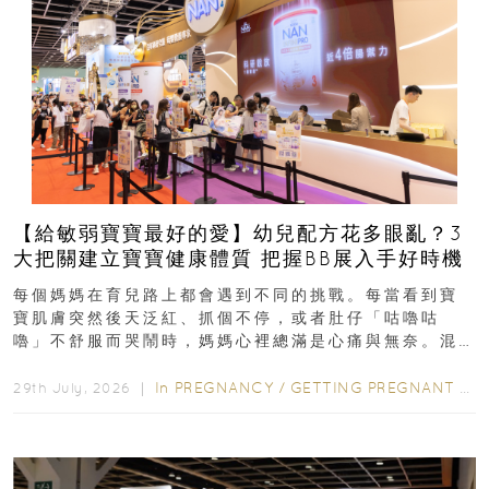
【給敏弱寶寶最好的愛】幼兒配方花多眼亂？3
大把關建立寶寶健康體質 把握BB展入手好時機
每個媽媽在育兒路上都會遇到不同的挑戰。每當看到寶
寶肌膚突然後天泛紅、抓個不停，或者肚仔「咕嚕咕
嚕」不舒服而哭鬧時，媽媽心裡總滿是心痛與無奈。混
合餵養揀奶粉？選擇幼兒配...
In
PREGNANCY
/
GETTING PREGNANT
/
P
29th July, 2026 ｜