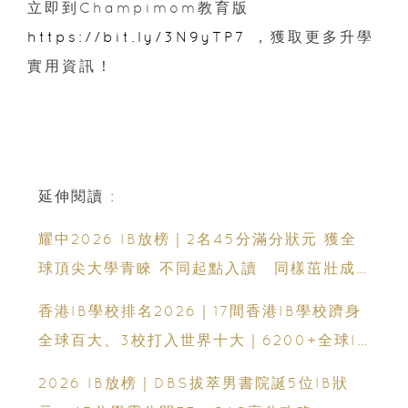
立即到Champimom教育版
https://bit.ly/3N9yTP7
，獲取更多升學
實用資訊！
延伸閱讀 :
耀中2026 IB放榜｜2名45分滿分狀元 獲全
球頂尖大學青睞 不同起點入讀 同樣茁壯成
長 走向世界舞台
香港IB學校排名2026｜17間香港IB學校躋身
全球百大、3校打入世界十大｜6200+全球IB
學校、IB課程、IBDP完整攻略
2026 IB放榜｜DBS拔萃男書院誕5位IB狀