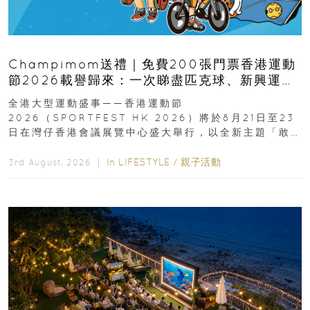
Champimom送禮｜免費200張門票香港運動
節2026載譽歸來：一次睇盡匹克球、新興運
動、街舞比賽＋逾百運動品牌展覽
全港大型運動盛事——香港運動節
2026（SPORTFEST HK 2026）將於8月21日至23
日在灣仔香港會議展覽中心盛大舉行，以全新主題「敢
運動大排檔」登場，集合...
In
LIFESTYLE
/
親子活動
3rd August, 2026 ｜