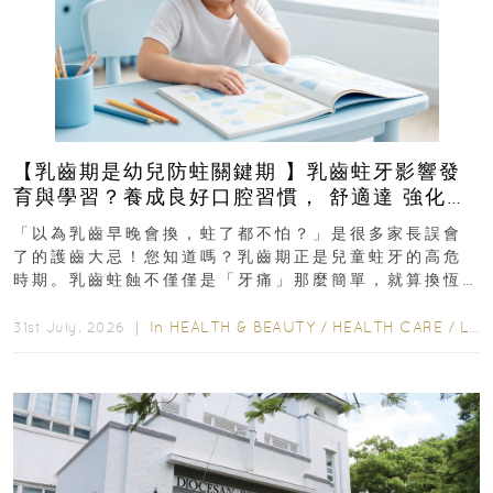
【乳齒期是幼兒防蛀關鍵期 】乳齒蛀牙影響發
育與學習？養成良好口腔習慣， 舒適達 強化琺
瑯質 兒童牙膏防護指南
「以為乳齒早晚會換，蛀了都不怕？」是很多家長誤會
了的護齒大忌！您知道嗎？乳齒期正是兒童蛀牙的高危
時期。乳齒蛀蝕不僅僅是「牙痛」那麼簡單，就算換恆
齒也有影響！後果將如骨牌效應般...
In
HEALTH & BEAUTY
/
HEALTH CARE
/
LIFESTYLE
31st July, 2026 ｜