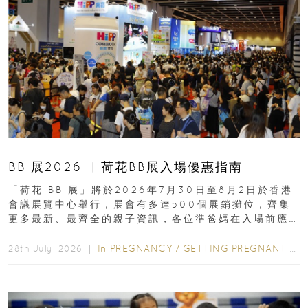
BB 展2026 ︳荷花BB展入場優惠指南
「荷花 BB 展」將於2026年7月30日至8月2日於香港
會議展覽中心舉行，展會有多達500個展銷攤位，齊集
更多最新、最齊全的親子資訊，各位準爸媽在入場前應
先閱讀購物指南...
In
PREGNANCY
/
GETTING PREGNANT
/
P
28th July, 2026 ｜