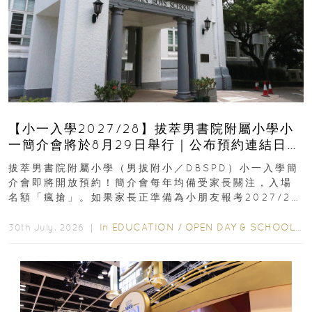
【小一入學2027/28】拔萃男書院附屬小學小
一簡介會將於8月29日舉行｜公布預約連結日期
｜更設有網上重溫
拔萃男書院附屬小學（男拔附小／DBSPD）小一入學簡
介會即將開放預約！簡介會每年均備受家長關注，入場
名額「瘋搶」。如果家長正準備為小朋友報考2027/28
學年小一，想...
In
EDUCATION
/
OPEN DAY & SCHOOL EVENTS
30th July, 2026 ｜