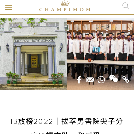
IB放榜2022｜拔萃男書院尖子分