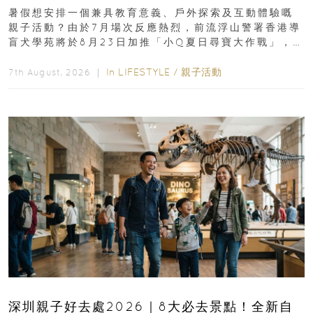
組免費名額
暑假想安排一個兼具教育意義、戶外探索及互動體驗嘅
親子活動？由於7月場次反應熱烈，前流浮山警署香港導
盲犬學苑將於8月23日加推「小Q夏日尋寶大作戰」，家
長與小朋友可以走進前流浮山警署...
In
LIFESTYLE
/
親子活動
7th August, 2026 ｜
深圳親子好去處2026｜8大必去景點！全新自