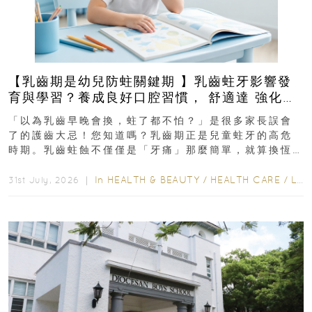
【乳齒期是幼兒防蛀關鍵期 】乳齒蛀牙影響發
育與學習？養成良好口腔習慣， 舒適達 強化琺
瑯質 兒童牙膏防護指南
「以為乳齒早晚會換，蛀了都不怕？」是很多家長誤會
了的護齒大忌！您知道嗎？乳齒期正是兒童蛀牙的高危
時期。乳齒蛀蝕不僅僅是「牙痛」那麼簡單，就算換恆
齒也有影響！後果將如骨牌效應般...
In
HEALTH & BEAUTY
/
HEALTH CARE
/
LIFESTYLE
31st July, 2026 ｜