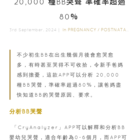
20,000 種BB哭聲 準確率超過
80%
In
PREGNANCY
/
POSTNATAL CARE
3rd September, 2024｜
不少初生BB在出生幾個月後會愈哭愈
多，有時甚至哭得不可收拾，令新手爸媽
感到擔憂，這款APP可以分析 20,000
種BB哭聲，準確率超過80%，讓爸媽盡
快知道BB的哭聲原因、要求。
分析BB哭聲
「CryAnalyzer」APP可以解釋和分析BB
嬰幼兒哭聲，適合年齡為0-6個月，而APP可