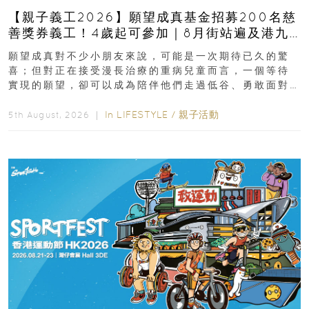
【親子義工2026】願望成真基金招募200名慈
善獎券義工！4歲起可參加｜8月街站遍及港九
新界
願望成真對不少小朋友來說，可能是一次期待已久的驚
喜；但對正在接受漫長治療的重病兒童而言，一個等待
實現的願望，卻可以成為陪伴他們走過低谷、勇敢面對
逆境的重要力量。▲ 願...
In
LIFESTYLE
/
親子活動
5th August, 2026 ｜