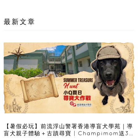
最新文章
【暑假必玩】前流浮山警署香港導盲犬學苑｜導
盲犬親子體驗＋古蹟尋寶 | Champimom送3