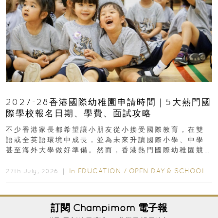
2027-28香港國際幼稚園申請時間｜5大熱門國
際學校報名日期、學費、面試攻略
不少香港家長都希望讓小朋友從小接受國際教育，在雙
語或全英語環境中成長，並為未來升讀國際小學、中學
甚至海外大學做好準備。然而，香港熱門國際幼稚園競
爭激烈，大部分學校會於入學前約一年開始接受申請...
In
EDUCATION
/
OPEN DAY & SCHOOL EVENTS
27th July, 2026 ｜
訂閱
Champimom
電子報