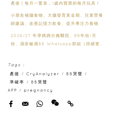
產後｜每月一驚喜，1歲內寶寶的每月玩具！
小朋友補腦食物、大腦發育黃金期、兒童營養
師建議、改善記憶力飲食、提升專注力食物
2026/27 年孕媽媽分娩醫院、BB年份/月
份、濕疹敏感BB Whatsapp群組（持續更
新）
Tags :
產後
/
CryAnalyzer
/
BB哭聲
/
準確率
/
BB哭聲
APP
/
pregnancy