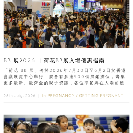
BB 展2026 ︳荷花BB展入場優惠指南
「荷花 BB 展」將於2026年7月30日至8月2日於香港
會議展覽中心舉行，展會有多達500個展銷攤位，齊集
更多最新、最齊全的親子資訊，各位準爸媽在入場前應
先閱讀購物指南...
In
PREGNANCY
/
GETTING PREGNANT
/
P
28th July, 2026 ｜