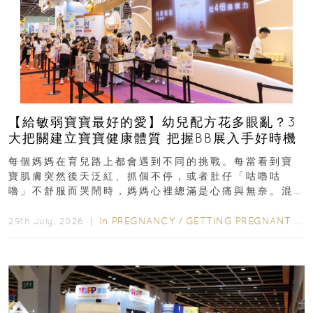
【給敏弱寶寶最好的愛】幼兒配方花多眼亂？3
大把關建立寶寶健康體質 把握BB展入手好時機
每個媽媽在育兒路上都會遇到不同的挑戰。每當看到寶
寶肌膚突然後天泛紅、抓個不停，或者肚仔「咕嚕咕
嚕」不舒服而哭鬧時，媽媽心裡總滿是心痛與無奈。混
合餵養揀奶粉？選擇幼兒配...
In
PREGNANCY
/
GETTING PREGNANT
/
P
29th July, 2026 ｜