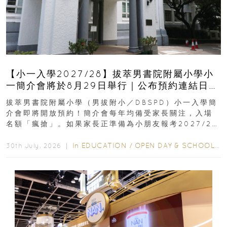
【小一入學2027/28】拔萃男書院附屬小學小
一簡介會將於8月29日舉行｜公布預約連結日期
｜更設有網上重溫
拔萃男書院附屬小學（男拔附小／DBSPD）小一入學簡
介會即將開放預約！簡介會每年均備受家長關注，入場
名額「瘋搶」。如果家長正準備為小朋友報考2027/28
學年小一，想...
In
EDUCATION
/
OPEN DAY & SCHOOL EVENTS
30th July, 2026 ｜