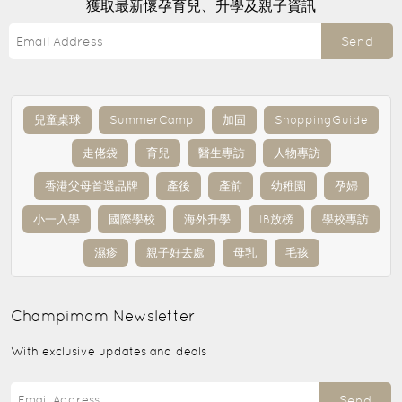
獲取最新懷孕育兒、升學及親子資訊
Send
兒童桌球
SummerCamp
加固
ShoppingGuide
走佬袋
育兒
醫生專訪
人物專訪
香港父母首選品牌
產後
產前
幼稚園
孕婦
小一入學
國際學校
海外升學
IB放榜
學校專訪
濕疹
親子好去處
母乳
毛孩
Champimom
Newsletter
With exclusive updates and deals
Send