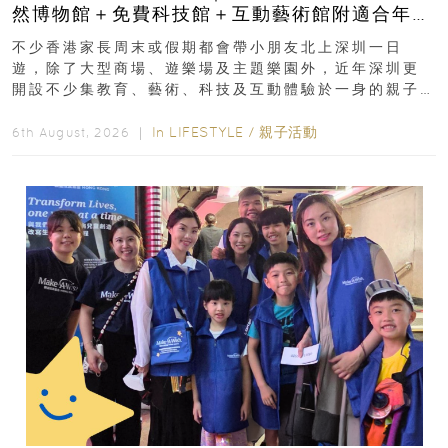
然博物館＋免費科技館＋互動藝術館附適合年
齡、交通、門票、開放時間
不少香港家長周末或假期都會帶小朋友北上深圳一日
遊，除了大型商場、遊樂場及主題樂園外，近年深圳更
開設不少集教育、藝術、科技及互動體驗於一身的親子
好去處！暑假唔想再行商場...
In
LIFESTYLE
/
親子活動
6th August, 2026 ｜