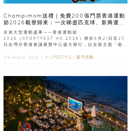
Champimom送禮｜免費200張門票香港運動
節2026載譽歸來：一次睇盡匹克球、新興運
動、街舞比賽＋逾百運動品牌展覽
全港大型運動盛事——香港運動節
2026（SPORTFEST HK 2026）將於8月21日至23
日在灣仔香港會議展覽中心盛大舉行，以全新主題「敢
運動大排檔」登場，集合...
In
LIFESTYLE
/
親子活動
3rd August, 2026 ｜