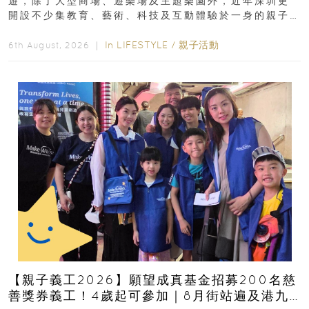
遊，除了大型商場、遊樂場及主題樂園外，近年深圳更
開設不少集教育、藝術、科技及互動體驗於一身的親子
好去處！暑假唔想再行商場...
In
LIFESTYLE
/
親子活動
6th August, 2026 ｜
【親子義工2026】願望成真基金招募200名慈
善獎券義工！4歲起可參加｜8月街站遍及港九