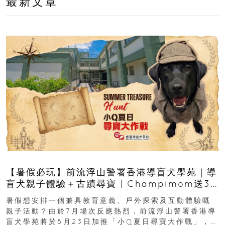
最新文章
【暑假必玩】前流浮山警署香港導盲犬學苑｜導
盲犬親子體驗＋古蹟尋寶 | Champimom送3
組免費名額
暑假想安排一個兼具教育意義、戶外探索及互動體驗嘅
親子活動？由於7月場次反應熱烈，前流浮山警署香港導
盲犬學苑將於8月23日加推「小Q夏日尋寶大作戰」，家