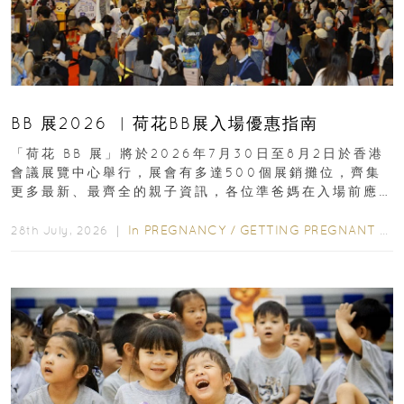
BB 展2026 ︳荷花BB展入場優惠指南
「荷花 BB 展」將於2026年7月30日至8月2日於香港
會議展覽中心舉行，展會有多達500個展銷攤位，齊集
更多最新、最齊全的親子資訊，各位準爸媽在入場前應
先閱讀購物指南...
In
PREGNANCY
/
GETTING PREGNANT
/
P
28th July, 2026 ｜