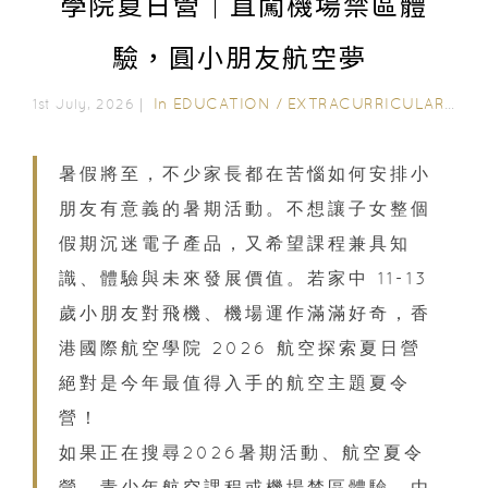
學院夏日營｜直闖機場禁區體
驗，圓小朋友航空夢
In
EDUCATION
/
EXTRACURRICULAR ACTIVITIES
1st July, 2026｜
暑假將至，不少家長都在苦惱如何安排小
朋友有意義的暑期活動。不想讓子女整個
假期沉迷電子產品，又希望課程兼具知
識、體驗與未來發展價值。若家中 11-13
歲小朋友對飛機、機場運作滿滿好奇，香
港國際航空學院 2026 航空探索夏日營
絕對是今年最值得入手的航空主題夏令
營！
如果正在搜尋2026暑期活動、航空夏令
營、青少年航空課程或機場禁區體驗，由