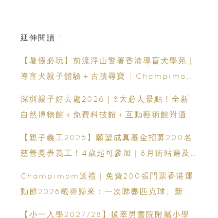
延伸閱讀 :
【暑假必玩】前流浮山警署香港導盲犬學苑｜
導盲犬親子體驗＋古蹟尋寶 | Champimom
送3組免費名額
深圳親子好去處2026｜8大必去景點！全新
自然博物館＋免費科技館＋互動藝術館附適合
年齡、交通、門票、開放時間
【親子義工2026】願望成真基金招募200名
慈善獎券義工！4歲起可參加｜8月街站遍及
港九新界
Champimom送禮｜免費200張門票香港運
動節2026載譽歸來：一次睇盡匹克球、新興
運動、街舞比賽＋逾百運動品牌展覽
【小一入學2027/28】拔萃男書院附屬小學