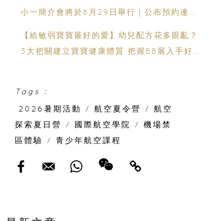
小一簡介會將於8月29日舉行｜公布預約連結
日期｜更設有網上重溫
【給敏弱寶寶最好的愛】幼兒配方花多眼亂？
3大把關建立寶寶健康體質 把握BB展入手好
時機
Tags :
2026暑期活動
/
航空夏令營
/
航空
探索夏日營
/
國際航空學院
/
機場禁
區體驗
/
青少年航空課程