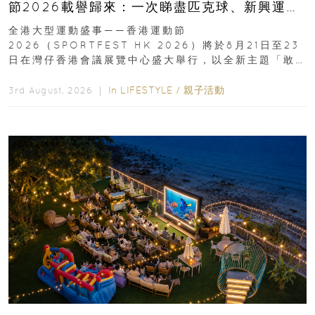
節2026載譽歸來：一次睇盡匹克球、新興運
動、街舞比賽＋逾百運動品牌展覽
全港大型運動盛事——香港運動節
2026（SPORTFEST HK 2026）將於8月21日至23
日在灣仔香港會議展覽中心盛大舉行，以全新主題「敢
運動大排檔」登場，集合...
In
LIFESTYLE
/
親子活動
3rd August, 2026 ｜