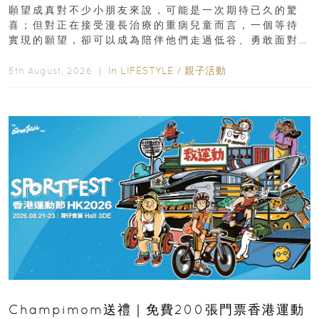
新界
願望成真對不少小朋友來說，可能是一次期待已久的驚
喜；但對正在接受漫長治療的重病兒童而言，一個等待
實現的願望，卻可以成為陪伴他們走過低谷、勇敢面對
逆境的重要力量。▲ 願...
In
LIFESTYLE
/
親子活動
5th August, 2026 ｜
Champimom送禮｜免費200張門票香港運動