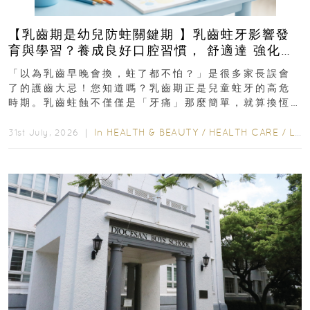
【乳齒期是幼兒防蛀關鍵期 】乳齒蛀牙影響發
育與學習？養成良好口腔習慣， 舒適達 強化琺
瑯質 兒童牙膏防護指南
「以為乳齒早晚會換，蛀了都不怕？」是很多家長誤會
了的護齒大忌！您知道嗎？乳齒期正是兒童蛀牙的高危
時期。乳齒蛀蝕不僅僅是「牙痛」那麼簡單，就算換恆
齒也有影響！後果將如骨牌效應般...
In
HEALTH & BEAUTY
/
HEALTH CARE
/
LIFESTYLE
31st July, 2026 ｜