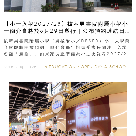
【小一入學2027/28】拔萃男書院附屬小學小
一簡介會將於8月29日舉行｜公布預約連結日期
｜更設有網上重溫
拔萃男書院附屬小學（男拔附小／DBSPD）小一入學簡
介會即將開放預約！簡介會每年均備受家長關注，入場
名額「瘋搶」。如果家長正準備為小朋友報考2027/28
學年小一，想...
In
EDUCATION
/
OPEN DAY & SCHOOL EVENTS
30th July, 2026 ｜