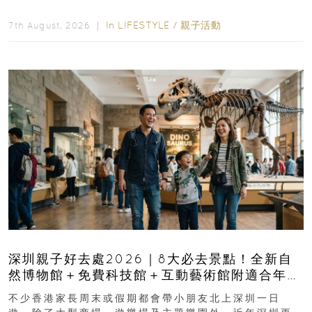
長與小朋友可以走進前流浮山警署...
In
LIFESTYLE
/
親子活動
7th August, 2026 ｜
深圳親子好去處2026｜8大必去景點！全新自
然博物館＋免費科技館＋互動藝術館附適合年
齡、交通、門票、開放時間
不少香港家長周末或假期都會帶小朋友北上深圳一日