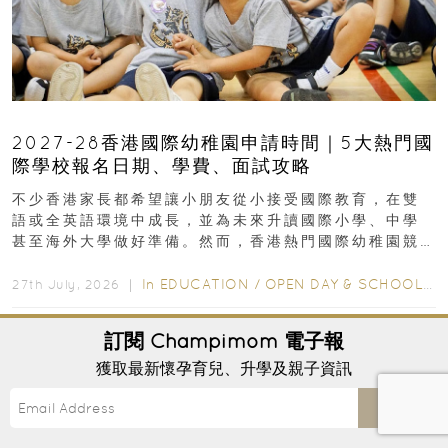
2027-28香港國際幼稚園申請時間｜5大熱門國
際學校報名日期、學費、面試攻略
不少香港家長都希望讓小朋友從小接受國際教育，在雙
語或全英語環境中成長，並為未來升讀國際小學、中學
甚至海外大學做好準備。然而，香港熱門國際幼稚園競
爭激烈，大部分學校會於入學前約一年開始接受申請...
In
EDUCATION
/
OPEN DAY & SCHOOL EVENTS
27th July, 2026 ｜
訂閱
Champimom
電子報
獲取最新懷孕育兒、升學及親子資訊
Send