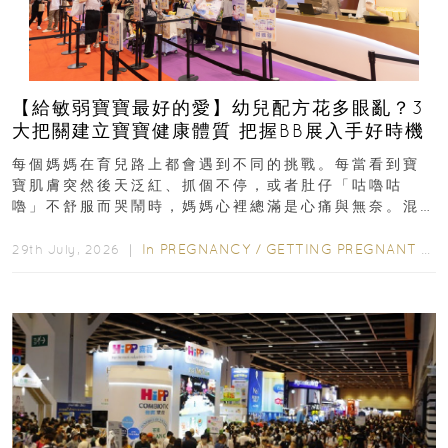
【給敏弱寶寶最好的愛】幼兒配方花多眼亂？3
大把關建立寶寶健康體質 把握BB展入手好時機
每個媽媽在育兒路上都會遇到不同的挑戰。每當看到寶
寶肌膚突然後天泛紅、抓個不停，或者肚仔「咕嚕咕
嚕」不舒服而哭鬧時，媽媽心裡總滿是心痛與無奈。混
合餵養揀奶粉？選擇幼兒配...
In
PREGNANCY
/
GETTING PREGNANT
/
P
29th July, 2026 ｜